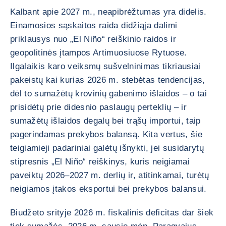
Kalbant apie 2027 m., neapibrėžtumas yra didelis.
Einamosios sąskaitos raida didžiąja dalimi
priklausys nuo „El Niño“ reiškinio raidos ir
geopolitinės įtampos Artimuosiuose Rytuose.
Ilgalaikis karo veiksmų sušvelninimas tikriausiai
pakeistų kai kurias 2026 m. stebėtas tendencijas,
dėl to sumažėtų krovinių gabenimo išlaidos – o tai
prisidėtų prie didesnio paslaugų perteklių – ir
sumažėtų išlaidos degalų bei trąšų importui, taip
pagerindamas prekybos balansą. Kita vertus, šie
teigiamieji padariniai galėtų išnykti, jei susidarytų
stipresnis „El Niño“ reiškinys, kuris neigiamai
paveiktų 2026–2027 m. derlių ir, atitinkamai, turėtų
neigiamos įtakos eksportui bei prekybos balansui.
Biudžeto srityje 2026 m. fiskalinis deficitas dar šiek