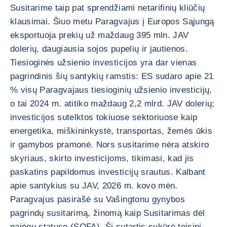
Susitarime taip pat sprendžiami netarifinių kliūčių
klausimai. Šiuo metu Paragvajus į Europos Sąjungą
eksportuoja prekių už maždaug 395 mln. JAV
dolerių, daugiausia sojos pupelių ir jautienos.
Tiesioginės užsienio investicijos yra dar vienas
pagrindinis šių santykių ramstis: ES sudaro apie 21
% visų Paragvajaus tiesioginių užsienio investicijų,
o tai 2024 m. atitiko maždaug 2,2 mlrd. JAV dolerių;
investicijos sutelktos tokiuose sektoriuose kaip
energetika, miškininkystė, transportas, žemės ūkis
ir gamybos pramonė. Nors susitarime nėra atskiro
skyriaus, skirto investicijoms, tikimasi, kad jis
paskatins papildomus investicijų srautus. Kalbant
apie santykius su JAV, 2026 m. kovo mėn.
Paragvajus pasirašė su Vašingtonu gynybos
pagrindų susitarimą, žinomą kaip Susitarimas dėl
pajėgų statuso (SOFA). Ši sutartis sukūrė teisinį