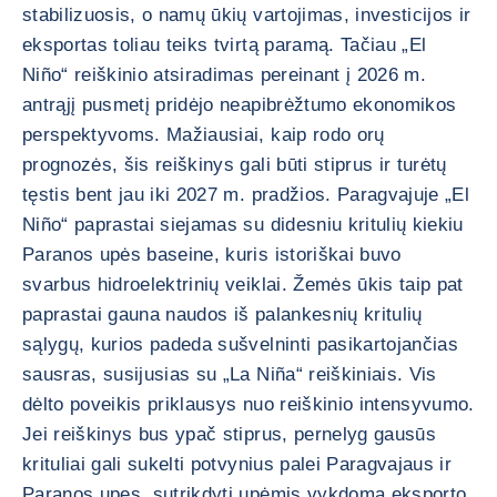
stabilizuosis, o namų ūkių vartojimas, investicijos ir
eksportas toliau teiks tvirtą paramą. Tačiau „El
Niño“ reiškinio atsiradimas pereinant į 2026 m.
antrąjį pusmetį pridėjo neapibrėžtumo ekonomikos
perspektyvoms. Mažiausiai, kaip rodo orų
prognozės, šis reiškinys gali būti stiprus ir turėtų
tęstis bent jau iki 2027 m. pradžios. Paragvajuje „El
Niño“ paprastai siejamas su didesniu kritulių kiekiu
Paranos upės baseine, kuris istoriškai buvo
svarbus hidroelektrinių veiklai. Žemės ūkis taip pat
paprastai gauna naudos iš palankesnių kritulių
sąlygų, kurios padeda sušvelninti pasikartojančias
sausras, susijusias su „La Niña“ reiškiniais. Vis
dėlto poveikis priklausys nuo reiškinio intensyvumo.
Jei reiškinys bus ypač stiprus, pernelyg gausūs
krituliai gali sukelti potvynius palei Paragvajaus ir
Paranos upes, sutrikdyti upėmis vykdomą eksporto