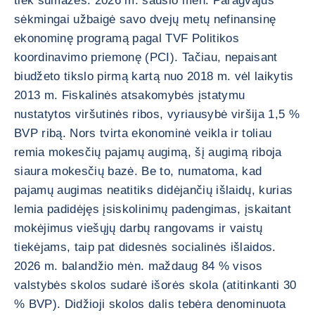
tiek sumažės. 2026 m. sausio mėn. Paragvajus
sėkmingai užbaigė savo dvejų metų nefinansinę
ekonominę programą pagal TVF Politikos
koordinavimo priemonę (PCI). Tačiau, nepaisant
biudžeto tikslo pirmą kartą nuo 2018 m. vėl laikytis
2013 m. Fiskalinės atsakomybės įstatymu
nustatytos viršutinės ribos, vyriausybė viršija 1,5 %
BVP ribą. Nors tvirta ekonominė veikla ir toliau
remia mokesčių pajamų augimą, šį augimą riboja
siaura mokesčių bazė. Be to, numatoma, kad
pajamų augimas neatitiks didėjančių išlaidų, kurias
lemia padidėjęs įsiskolinimų padengimas, įskaitant
mokėjimus viešųjų darbų rangovams ir vaistų
tiekėjams, taip pat didesnės socialinės išlaidos.
2026 m. balandžio mėn. maždaug 84 % visos
valstybės skolos sudarė išorės skola (atitinkanti 30
% BVP). Didžioji skolos dalis tebėra denominuota