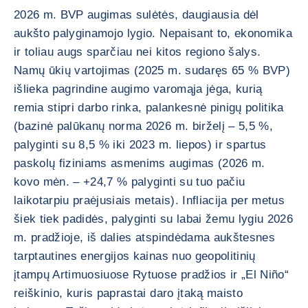
2026 m. BVP augimas sulėtės, daugiausia dėl
aukšto palyginamojo lygio. Nepaisant to, ekonomika
ir toliau augs sparčiau nei kitos regiono šalys.
Namų ūkių vartojimas (2025 m. sudaręs 65 % BVP)
išlieka pagrindine augimo varomąja jėga, kurią
remia stipri darbo rinka, palankesnė pinigų politika
(bazinė palūkanų norma 2026 m. birželį – 5,5 %,
palyginti su 8,5 % iki 2023 m. liepos) ir spartus
paskolų fiziniams asmenims augimas (2026 m.
kovo mėn. – +24,7 % palyginti su tuo pačiu
laikotarpiu praėjusiais metais). Infliacija per metus
šiek tiek padidės, palyginti su labai žemu lygiu 2026
m. pradžioje, iš dalies atspindėdama aukštesnes
tarptautines energijos kainas nuo geopolitinių
įtampų Artimuosiuose Rytuose pradžios ir „El Niño“
reiškinio, kuris paprastai daro įtaką maisto