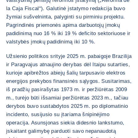
valstybinių pensijų reformos įstatymą („Reforma de
la Caja Fiscal“). Galutinė įstatymo redakcija buvo
žymiai sušvelninta, palyginti su pirminiu projektu.
Pagrindinės priemonės apima darbuotojų įmokų
padidinimą nuo 16 % iki 19 % deficito sektoriuose ir
valstybės įmokų padidinimą iki 10 %.
Užsienio politikos srityje 2025 m. pabaigoje Brazilija
ir Paragvajus atnaujino derybas dėl Itaipu sutarties,
kurioje apibrėžtos abiejų šalių tarpusavio elektros
energijos prekybos finansinės sąlygos. Susitarimas,
iš pradžių pasirašytas 1973 m. ir peržiūrėtas 2009
m., turėjo būti išsamiai peržiūrėtas 2023 m., tačiau
derybos buvo sustabdytos 2025 m. po diplomatinio
incidento, susijusio su įtariama šnipinėjimo
operacija. Asunsjonas siekia didesnio lankstumo,
įskaitant galimybę parduoti savo nepanaudotą