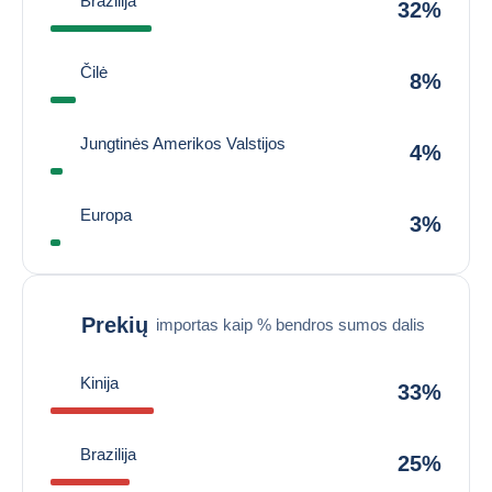
Brazilija
32%
Čilė
8%
Jungtinės Amerikos Valstijos
4%
Europa
3%
Prekių
importas kaip % bendros sumos dalis
Kinija
33%
Brazilija
25%