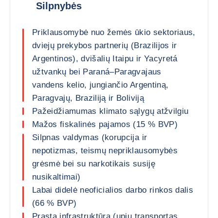
Silpnybės
Priklausomybė nuo žemės ūkio sektoriaus,
dviejų prekybos partnerių (Brazilijos ir
Argentinos), dvišalių Itaipu ir Yacyretá
užtvankų bei Paraná–Paragvajaus
vandens kelio, jungiančio Argentiną,
Paragvajų, Braziliją ir Boliviją
Pažeidžiamumas klimato sąlygų atžvilgiu
Mažos fiskalinės pajamos (15 % BVP)
Silpnas valdymas (korupcija ir
nepotizmas, teismų nepriklausomybės
grėsmė bei su narkotikais susiję
nusikaltimai)
Labai didelė neoficialios darbo rinkos dalis
(66 % BVP)
Prasta infrastruktūra (upių transportas,