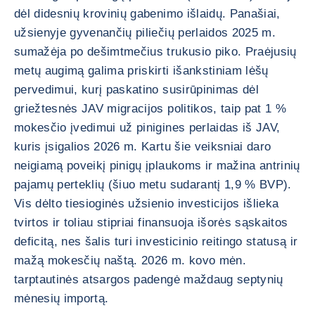
dėl didesnių krovinių gabenimo išlaidų. Panašiai,
užsienyje gyvenančių piliečių perlaidos 2025 m.
sumažėja po dešimtmečius trukusio piko. Praėjusių
metų augimą galima priskirti išankstiniam lėšų
pervedimui, kurį paskatino susirūpinimas dėl
griežtesnės JAV migracijos politikos, taip pat 1 %
mokesčio įvedimui už pinigines perlaidas iš JAV,
kuris įsigalios 2026 m. Kartu šie veiksniai daro
neigiamą poveikį pinigų įplaukoms ir mažina antrinių
pajamų perteklių (šiuo metu sudarantį 1,9 % BVP).
Vis dėlto tiesioginės užsienio investicijos išlieka
tvirtos ir toliau stipriai finansuoja išorės sąskaitos
deficitą, nes šalis turi investicinio reitingo statusą ir
mažą mokesčių naštą. 2026 m. kovo mėn.
tarptautinės atsargos padengė maždaug septynių
mėnesių importą.