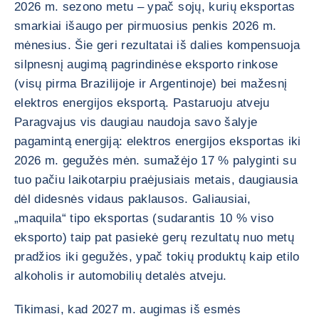
2026 m. sezono metu – ypač sojų, kurių eksportas
smarkiai išaugo per pirmuosius penkis 2026 m.
mėnesius. Šie geri rezultatai iš dalies kompensuoja
silpnesnį augimą pagrindinėse eksporto rinkose
(visų pirma Brazilijoje ir Argentinoje) bei mažesnį
elektros energijos eksportą. Pastaruoju atveju
Paragvajus vis daugiau naudoja savo šalyje
pagamintą energiją: elektros energijos eksportas iki
2026 m. gegužės mėn. sumažėjo 17 % palyginti su
tuo pačiu laikotarpiu praėjusiais metais, daugiausia
dėl didesnės vidaus paklausos. Galiausiai,
„maquila“ tipo eksportas (sudarantis 10 % viso
eksporto) taip pat pasiekė gerų rezultatų nuo metų
pradžios iki gegužės, ypač tokių produktų kaip etilo
alkoholis ir automobilių detalės atveju.
Tikimasi, kad 2027 m. augimas iš esmės