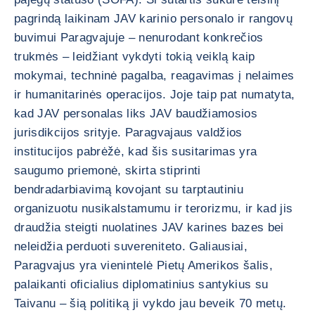
pagrindą laikinam JAV karinio personalo ir rangovų
buvimui Paragvajuje – nenurodant konkrečios
trukmės – leidžiant vykdyti tokią veiklą kaip
mokymai, techninė pagalba, reagavimas į nelaimes
ir humanitarinės operacijos. Joje taip pat numatyta,
kad JAV personalas liks JAV baudžiamosios
jurisdikcijos srityje. Paragvajaus valdžios
institucijos pabrėžė, kad šis susitarimas yra
saugumo priemonė, skirta stiprinti
bendradarbiavimą kovojant su tarptautiniu
organizuotu nusikalstamumu ir terorizmu, ir kad jis
draudžia steigti nuolatines JAV karines bazes bei
neleidžia perduoti suvereniteto. Galiausiai,
Paragvajus yra vienintelė Pietų Amerikos šalis,
palaikanti oficialius diplomatinius santykius su
Taivanu – šią politiką ji vykdo jau beveik 70 metų.