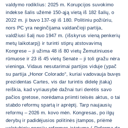
valdymo rodiklius: 2025 m. Korupcijos suvokimo
indekse šalis užėmė 150-ąją vietą iš 182 šalių, o
2022 m. ji buvo 137-oji iš 180. Politiniu požiūriu,
nors PC yra neginčijama valdančioji partija,
valdžiusi šalį nuo 1947 m. (išskyrus vieną penkerių
metų laikotarpį) ir turinti stiprų atstovavimą
Kongrese – ji užima 48 iš 80 vietų Žemutiniuose
rūmuose ir 23 iš 45 vietų Senate – ji toli gražu nėra
vieninga. Vidaus nesutarimai partijos viduje (ypač
su partija „Honor Colorado“, kuriai vadovauja buvęs
prezidentas Cartes, vis dar turintis didelę įtaką)
reiškia, kad vyriausybė dažnai turi derėtis savo
pačios gretose, norėdama priimti teisės aktus, o tai
stabdo reformų spartą ir aprėptį. Tarp naujausių
reformų – 2026 m. kovo mėn. Kongresas, po ilgų
derybų ir padidėjusios politinės įtampos, priėmė