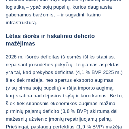
logistiką – ypač sojų pupelių, kurios daugiausia
gabenamos baržomis, – ir sugadinti kaimo
infrastruktūrą.
Lėtas išorės ir fiskalinio deficito
mažėjimas
2026 m. išorės deficitas iš esmės išliks stabilus,
nepaisant jo sudėties pokyčių. Teigiamas aspektas
yra tai, kad prekybos deficitas (4,1 % BVP 2025 m.)
šiek tiek mažėja, nes spartus eksporto augimas
(visų pirma sojų pupelių) viršija importo augimą,
kurį skatina padidėjusios trąšų ir kuro kainos. Be to,
šiek tiek silpnesnis ekonomikos augimas mažina
pirminių pajamų deficito (3,8 % BVP) skirtumą dėl
mažesnių užsienio įmonių repatrijuojamų pelnų.
Priešingai, paslaugų perteklius (1,9 % BVP) mažėja