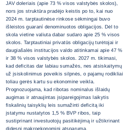
JAV doleriais (apie 73 % visos valstybės skolos),
nors jos struktūra pradėjo keistis po to, kai nuo
2024 m. tarptautinėse rinkose sėkmingai buvo
išleistos guaraní denominuotos obligacijos. Dėl to
skola vietine valiuta dabar sudaro apie 25 % visos
skolos. Tarptautiniai privatūs obligacijų turėtojai ir
daugiašalės institucijos valdo atitinkamai apie 47 %
ir 38 % visos valstybės skolos. 2027 m. tikimasi,
kad deficitas dar labiau sumažės, nes atsiskaitymų
už įsiskolinimus poveikis silpnės, o pajamų rodikliai
toliau gerės kartu su ekonomine veikla.
Prognozuojama, kad ribotas nominalus išlaidų
augimas ir atnaujintas įsipareigojimas laikytis
fiskalinių taisyklių leis sumažinti deficitą iki
įstatymu nustatytos 1,5 % BVP ribos, taip
sustiprinant investuotojų pasitikėjimą ir užtikrinant
didesnį makroekonominį atsparumą.