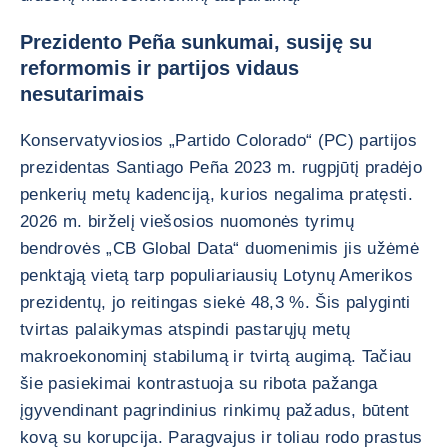
Prezidento Peña sunkumai, susiję su
reformomis ir partijos vidaus
nesutarimais
Konservatyviosios „Partido Colorado“ (PC) partijos
prezidentas Santiago Peña 2023 m. rugpjūtį pradėjo
penkerių metų kadenciją, kurios negalima pratęsti.
2026 m. birželį viešosios nuomonės tyrimų
bendrovės „CB Global Data“ duomenimis jis užėmė
penktąją vietą tarp populiariausių Lotynų Amerikos
prezidentų, jo reitingas siekė 48,3 %. Šis palyginti
tvirtas palaikymas atspindi pastarųjų metų
makroekonominį stabilumą ir tvirtą augimą. Tačiau
šie pasiekimai kontrastuoja su ribota pažanga
įgyvendinant pagrindinius rinkimų pažadus, būtent
kovą su korupcija. Paragvajus ir toliau rodo prastus