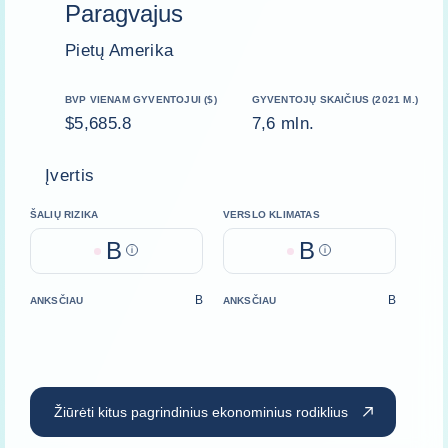
Paragvajus
Pietų Amerika
BVP VIENAM GYVENTOJUI ($)
GYVENTOJŲ SKAIČIUS (2021 M.)
$5,685.8
7,6 mln.
Įvertis
ŠALIŲ RIZIKA
VERSLO KLIMATAS
B
B
Help
Help
B
B
ANKSČIAU
ANKSČIAU
Žiūrėti kitus pagrindinius ekonominius rodiklius