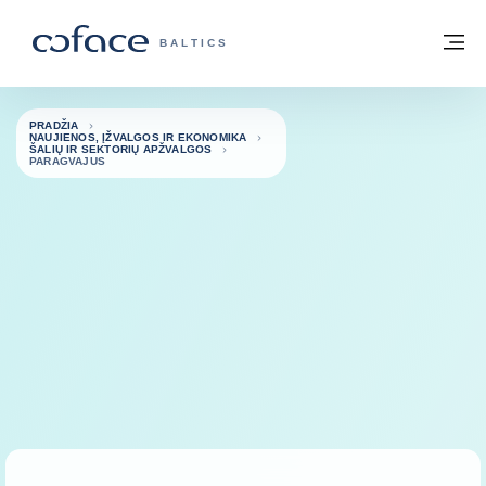
Eiti į turinį
Grįžti į pradžią
Me
„COFACE“ FOR TRADE - GRUPĖS PUSL
BALTICS
PRADŽIA
NAUJIENOS, ĮŽVALGOS IR EKONOMIKA
ŠALIŲ IR SEKTORIŲ APŽVALGOS
PARAGVAJUS