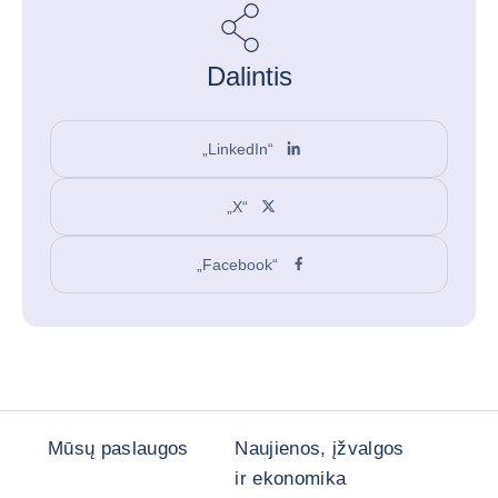
Dalintis
„LinkedIn“
„X“
„Facebook“
Mūsų paslaugos
Naujienos, įžvalgos
ir ekonomika