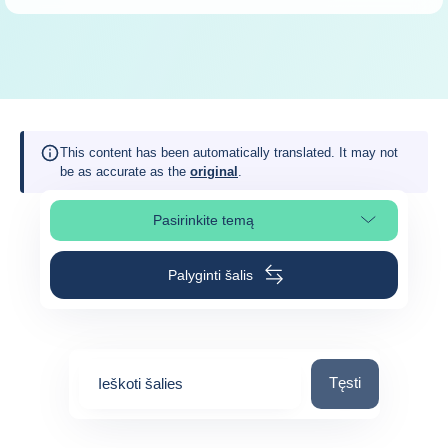
This content has been automatically translated. It may not
be as accurate as the
original
.
Pasirinkite temą
Pasirinkite puslapio skiltį
Palyginti šalis
Ieškoti šalies
Tęsti
Ieškoti šalies
0
suggestions