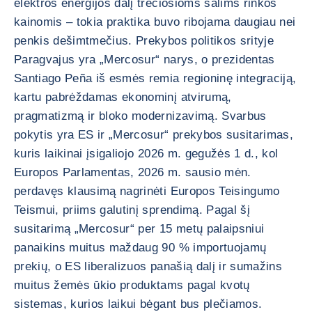
elektros energijos dalį trečiosioms šalims rinkos
kainomis – tokia praktika buvo ribojama daugiau nei
penkis dešimtmečius. Prekybos politikos srityje
Paragvajus yra „Mercosur“ narys, o prezidentas
Santiago Peña iš esmės remia regioninę integraciją,
kartu pabrėždamas ekonominį atvirumą,
pragmatizmą ir bloko modernizavimą. Svarbus
pokytis yra ES ir „Mercosur“ prekybos susitarimas,
kuris laikinai įsigaliojo 2026 m. gegužės 1 d., kol
Europos Parlamentas, 2026 m. sausio mėn.
perdavęs klausimą nagrinėti Europos Teisingumo
Teismui, priims galutinį sprendimą. Pagal šį
susitarimą „Mercosur“ per 15 metų palaipsniui
panaikins muitus maždaug 90 % importuojamų
prekių, o ES liberalizuos panašią dalį ir sumažins
muitus žemės ūkio produktams pagal kvotų
sistemas, kurios laikui bėgant bus plečiamos.