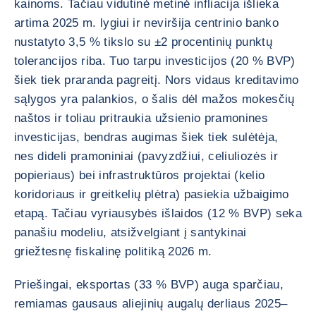
kainoms. Tačiau vidutinė metinė infliacija išlieka
artima 2025 m. lygiui ir neviršija centrinio banko
nustatyto 3,5 % tikslo su ±2 procentinių punktų
tolerancijos riba. Tuo tarpu investicijos (20 % BVP)
šiek tiek praranda pagreitį. Nors vidaus kreditavimo
sąlygos yra palankios, o šalis dėl mažos mokesčių
naštos ir toliau pritraukia užsienio pramonines
investicijas, bendras augimas šiek tiek sulėtėja,
nes dideli pramoniniai (pavyzdžiui, celiuliozės ir
popieriaus) bei infrastruktūros projektai (kelio
koridoriaus ir greitkelių plėtra) pasiekia užbaigimo
etapą. Tačiau vyriausybės išlaidos (12 % BVP) seka
panašiu modeliu, atsižvelgiant į santykinai
griežtesnę fiskalinę politiką 2026 m.
Priešingai, eksportas (33 % BVP) auga sparčiau,
remiamas gausaus aliejinių augalų derliaus 2025–