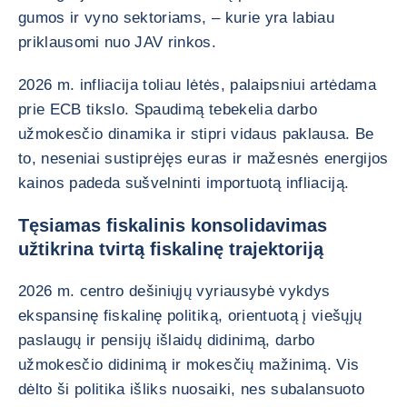
gumos ir vyno sektoriams, – kurie yra labiau
priklausomi nuo JAV rinkos.
2026 m. infliacija toliau lėtės, palaipsniui artėdama
prie ECB tikslo. Spaudimą tebekelia darbo
užmokesčio dinamika ir stipri vidaus paklausa. Be
to, neseniai sustiprėjęs euras ir mažesnės energijos
kainos padeda sušvelninti importuotą infliaciją.
Tęsiamas fiskalinis konsolidavimas
užtikrina tvirtą fiskalinę trajektoriją
2026 m. centro dešiniųjų vyriausybė vykdys
ekspansinę fiskalinę politiką, orientuotą į viešųjų
paslaugų ir pensijų išlaidų didinimą, darbo
užmokesčio didinimą ir mokesčių mažinimą. Vis
dėlto ši politika išliks nuosaiki, nes subalansuoto