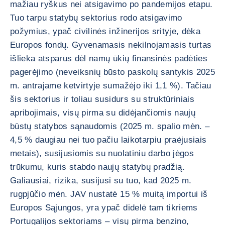
mažiau ryškus nei atsigavimo po pandemijos etapu.
Tuo tarpu statybų sektorius rodo atsigavimo
požymius, ypač civilinės inžinerijos srityje, dėka
Europos fondų. Gyvenamasis nekilnojamasis turtas
išlieka atsparus dėl namų ūkių finansinės padėties
pagerėjimo (neveiksnių būsto paskolų santykis 2025
m. antrajame ketvirtyje sumažėjo iki 1,1 %). Tačiau
šis sektorius ir toliau susidurs su struktūriniais
apribojimais, visų pirma su didėjančiomis naujų
būstų statybos sąnaudomis (2025 m. spalio mėn. –
4,5 % daugiau nei tuo pačiu laikotarpiu praėjusiais
metais), susijusiomis su nuolatiniu darbo jėgos
trūkumu, kuris stabdo naujų statybų pradžią.
Galiausiai, rizika, susijusi su tuo, kad 2025 m.
rugpjūčio mėn. JAV nustatė 15 % muitą importui iš
Europos Sąjungos, yra ypač didelė tam tikriems
Portugalijos sektoriams – visų pirma benzino,