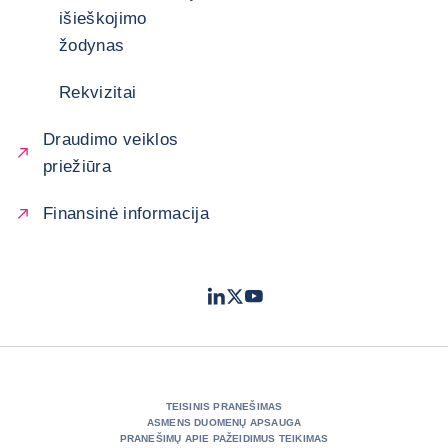
išieškojimo
žodynas
Rekvizitai
Draudimo veiklos
priežiūra
Finansinė informacija
LinkedIn
Twitter
Youtube
- „Coface“
- „Coface“
- „Coface“
TEISINIS PRANEŠIMAS
ASMENS DUOMENŲ APSAUGA
PRANEŠIMŲ APIE PAŽEIDIMUS TEIKIMAS