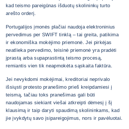
kad teismo pareigūnas išduotų skolininkų turto
arešto orderį.
Portugalijos įmonės plačiai naudoja elektroninius
pervedimus per SWIFT tinklą – tai greita, patikima
ir ekonomiška mokėjimo priemonė. Jei pirkėjas
neatlieka pervedimo, teisinė priemonė yra pradėti
įprastą arba supaprastintą teismo procesą,
remiantis vien tik neapmokėta sąskaita faktūra.
Jei nevykdomi mokėjimai, kreditoriai neprivalo
išsiųsti protesto pranešimo prieš kreipdamiesi į
teismą, tačiau toks pranešimas gali būti
naudojamas siekiant viešai atkreipti dėmesį į šį
klausimą ir taip daryti spaudimą skolininkams, kad
jie įvykdytų savo įsipareigojimus, nors ir pavėluotai.