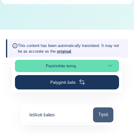
This content has been automatically translated. It may not
be as accurate as the
original
.
Pasirinkite temą
Pasirinkite puslapio skiltį
Palyginti šalis
Ieškoti šalies
Tęsti
Ieškoti šalies
0
suggestions