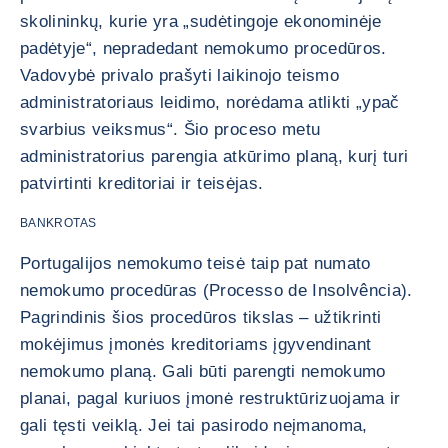
skolininkų, kurie yra „sudėtingoje ekonominėje
padėtyje“, nepradedant nemokumo procedūros.
Vadovybė privalo prašyti laikinojo teismo
administratoriaus leidimo, norėdama atlikti „ypač
svarbius veiksmus“. Šio proceso metu
administratorius parengia atkūrimo planą, kurį turi
patvirtinti kreditoriai ir teisėjas.
BANKROTAS
Portugalijos nemokumo teisė taip pat numato
nemokumo procedūras (Processo de Insolvência).
Pagrindinis šios procedūros tikslas – užtikrinti
mokėjimus įmonės kreditoriams įgyvendinant
nemokumo planą. Gali būti parengti nemokumo
planai, pagal kuriuos įmonė restruktūrizuojama ir
gali tęsti veiklą. Jei tai pasirodo neįmanoma,