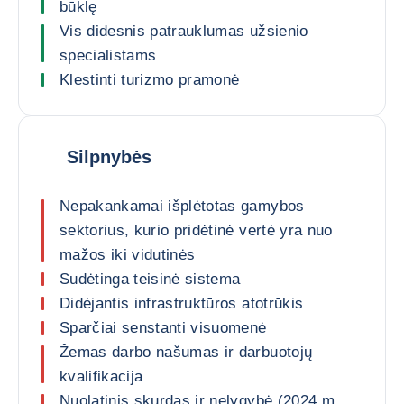
būklę
Vis didesnis patrauklumas užsienio
specialistams
Klestinti turizmo pramonė
Silpnybės
Nepakankamai išplėtotas gamybos
sektorius, kurio pridėtinė vertė yra nuo
mažos iki vidutinės
Sudėtinga teisinė sistema
Didėjantis infrastruktūros atotrūkis
Sparčiai senstanti visuomenė
Žemas darbo našumas ir darbuotojų
kvalifikacija
Nuolatinis skurdas ir nelygybė (2024 m.