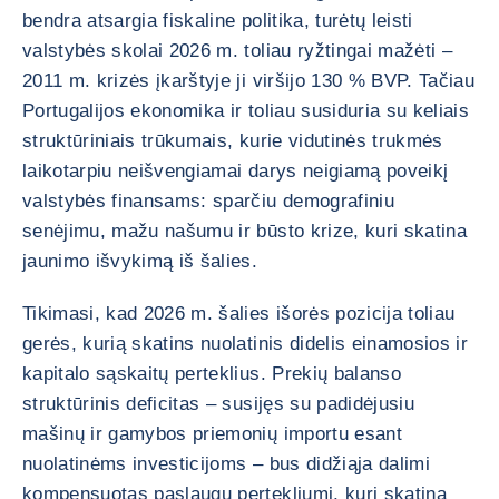
bendra atsargia fiskaline politika, turėtų leisti
valstybės skolai 2026 m. toliau ryžtingai mažėti –
2011 m. krizės įkarštyje ji viršijo 130 % BVP. Tačiau
Portugalijos ekonomika ir toliau susiduria su keliais
struktūriniais trūkumais, kurie vidutinės trukmės
laikotarpiu neišvengiamai darys neigiamą poveikį
valstybės finansams: sparčiu demografiniu
senėjimu, mažu našumu ir būsto krize, kuri skatina
jaunimo išvykimą iš šalies.
Tikimasi, kad 2026 m. šalies išorės pozicija toliau
gerės, kurią skatins nuolatinis didelis einamosios ir
kapitalo sąskaitų perteklius. Prekių balanso
struktūrinis deficitas – susijęs su padidėjusiu
mašinų ir gamybos priemonių importu esant
nuolatinėms investicijoms – bus didžiąja dalimi
kompensuotas paslaugų pertekliumi, kurį skatina