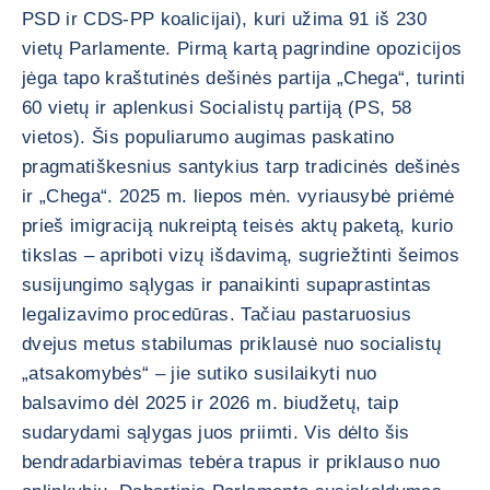
PSD ir CDS-PP koalicijai), kuri užima 91 iš 230
vietų Parlamente. Pirmą kartą pagrindine opozicijos
jėga tapo kraštutinės dešinės partija „Chega“, turinti
60 vietų ir aplenkusi Socialistų partiją (PS, 58
vietos). Šis populiarumo augimas paskatino
pragmatiškesnius santykius tarp tradicinės dešinės
ir „Chega“. 2025 m. liepos mėn. vyriausybė priėmė
prieš imigraciją nukreiptą teisės aktų paketą, kurio
tikslas – apriboti vizų išdavimą, sugriežtinti šeimos
susijungimo sąlygas ir panaikinti supaprastintas
legalizavimo procedūras. Tačiau pastaruosius
dvejus metus stabilumas priklausė nuo socialistų
„atsakomybės“ – jie sutiko susilaikyti nuo
balsavimo dėl 2025 ir 2026 m. biudžetų, taip
sudarydami sąlygas juos priimti. Vis dėlto šis
bendradarbiavimas tebėra trapus ir priklauso nuo