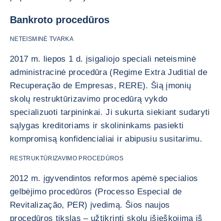
Bankroto procedūros
NETEISMINĖ TVARKA
2017 m. liepos 1 d. įsigaliojo speciali neteisminė
administracinė procedūra (Regime Extra Juditial de
Recuperação de Empresas, RERE). Šią įmonių
skolų restruktūrizavimo procedūrą vykdo
specializuoti tarpininkai. Ji sukurta siekiant sudaryti
sąlygas kreditoriams ir skolininkams pasiekti
kompromisą konfidencialiai ir abipusiu susitarimu.
RESTRUKTŪRIZAVIMO PROCEDŪROS
2012 m. įgyvendintos reformos apėmė specialios
gelbėjimo procedūros (Processo Especial de
Revitalização, PER) įvedimą. Šios naujos
procedūros tikslas – užtikrinti skolų išieškojimą iš