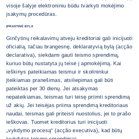
visoje šalyje elektroniniu būdu tvarkyti mokėjimo
įsakymų procedūras.
ĮPRASTINĖ BYLA
Ginčytinų reikalavimų atveju kreditoriai gali inicijuoti
oficialią, tačiau brangesnę, deklaratyvią bylą (acção
declarativa), siekdami gauti teismo sprendimą,
kuriuo būtų nustatyta jų teisė į apmokėjimą. Kai
ieškinys pateikiamas teismui ir skolininkui
įteikiamas pranešimas, atsiliepimas gali būti
pateiktas per 30 dienų. Jei atsakymas
nepateikiamas, teismas turi teisę priimti sprendimą
už akių. Jei teisėjas priima sprendimą kreditoriaus
naudai, teismas gali priteisti nuostolius, jei to prašo
ieškovas. Tuomet kreditorius turi inicijuoti
„vykdymo procesą“ (acção executiva), kad būtų
įvykdytas teismo sprendimas.