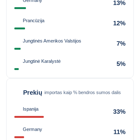
Germany
13%
Prancūzija
12%
Jungtinės Amerikos Valstijos
7%
Jungtinė Karalystė
5%
Prekių
importas kaip % bendros sumos dalis
Ispanija
33%
Germany
11%