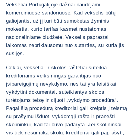
Vekseliai Portugalijoje dažnai naudojami
komerciniuose sandoriuose. Kad vekselis būtų
galiojantis, už jį turi būti sumokėtas žyminis
mokestis, kurio tarifas kasmet nustatomas
nacionaliniame biudžete. Vekselis paprastai
laikomas nepriklausomu nuo sutarties, su kuria jis
susijęs.
Čekiai, vekseliai ir skolos rašteliai suteikia
kreditoriams veiksmingas garantijas nuo
įsipareigojimų nevykdymo, nes tai yra teisiškai
vykdytini dokumentai, suteikiantys skolos
turėtojams teisę inicijuoti „vykdymo procedūrą“.
Pagal šią procedūrą kreditoriai gali kreiptis į teismą
su prašymu išduoti vykdomąjį raštą ir pranešti
skolininkui, kad tai buvo padaryta. Jei skolininkai
vis tiek nesumoka skolų, kreditoriai gali paprašyti,