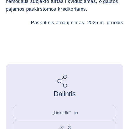
nemokaus subjekto turtas likviduojamas, o gautos
pajamos paskirstomos kreditoriams.
Paskutinis atnaujinimas: 2025 m. gruodis
Dalintis
„LinkedIn“
„X“