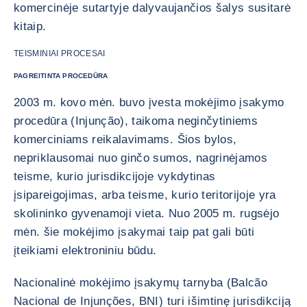
komercinėje sutartyje dalyvaujančios šalys susitarė
kitaip.
TEISMINIAI PROCESAI
PAGREITINTA PROCEDŪRA
2003 m. kovo mėn. buvo įvesta mokėjimo įsakymo
procedūra (Injunção), taikoma neginčytiniems
komerciniams reikalavimams. Šios bylos,
nepriklausomai nuo ginčo sumos, nagrinėjamos
teisme, kurio jurisdikcijoje vykdytinas
įsipareigojimas, arba teisme, kurio teritorijoje yra
skolininko gyvenamoji vieta. Nuo 2005 m. rugsėjo
mėn. šie mokėjimo įsakymai taip pat gali būti
įteikiami elektroniniu būdu.
Nacionalinė mokėjimo įsakymų tarnyba (Balcão
Nacional de Injunções, BNI) turi išimtinę jurisdikciją