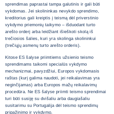
sprendimas paprastai tampa galutinis ir gali būti
vykdomas. Jei skolininkas nevykdo sprendimo,
kreditorius gali kreiptis į teismą dėl priverstinio
vykdymo priemonių taikymo – išduodant turto
arešto orderį arba leidžiant išieškoti skolą iš
trečiosios šalies, kuri yra skolinga skolininkui
(trečiųjų asmenų turto arešto orderis).
Kitose ES šalyse priimtiems užsienio teismo
sprendimams taikomi specialūs vykdymo
mechanizmai, pavyzdžiui, Europos vykdomasis
raštas (kurį galima naudoti, jei reikalavimas yra
neginčijamas) arba Europos mažų reikalavimų
procedūra. Ne ES šalyse priimti teismo sprendimai
turi būti susiję su dvišaliu arba daugiašaliu
susitarimu su Portugalija dėl teismo sprendimų
pripažinimo ir vykdymo.