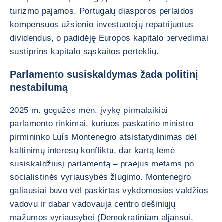
turizmo pajamos. Portugalų diasporos perlaidos
kompensuos užsienio investuotojų repatrijuotus
dividendus, o padidėję Europos kapitalo pervedimai
sustiprins kapitalo sąskaitos perteklių.
Parlamento susiskaldymas žada politinį
nestabilumą
2025 m. gegužės mėn. įvykę pirmalaikiai
parlamento rinkimai, kuriuos paskatino ministro
pirmininko Luís Montenegro atsistatydinimas dėl
kaltinimų interesų konfliktu, dar kartą lėmė
susiskaldžiusį parlamentą – praėjus metams po
socialistinės vyriausybės žlugimo. Montenegro
galiausiai buvo vėl paskirtas vykdomosios valdžios
vadovu ir dabar vadovauja centro dešiniųjų
mažumos vyriausybei (Demokratiniam aljansui,