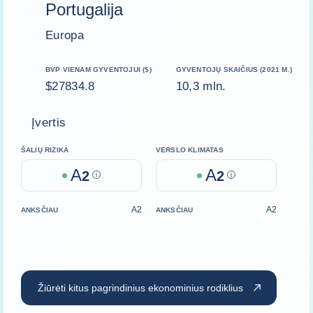
Portugalija
Europa
BVP VIENAM GYVENTOJUI ($)
GYVENTOJŲ SKAIČIUS (2021 M.)
$27834.8
10,3 mln.
Įvertis
ŠALIŲ RIZIKA
VERSLO KLIMATAS
A
A
2
Help
2
Help
A2
A2
ANKSČIAU
ANKSČIAU
Žiūrėti kitus pagrindinius ekonominius rodiklius