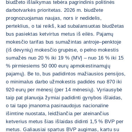
biudžeto išlaikymas tebėra pagrindinis politinės
darbotvarkės prioritetas. 2026 m. biudžete
prognozuojamas naujas, nors ir nedidelis,
perteklius, o tai reikš, kad subalansuotas biudžetas
bus pasiektas ketvirtus metus iš eilės. Pajamų
mokesčio tarifas bus sumažintas antroje–penktoje
(iš devynių) mokesčio grupėse, o pelno mokestis
sumažės nuo 20 % iki 19 % (MVĮ – nuo 16 % iki 15
% pirmiesiems 50 000 eurų apmokestinamųjų
pajamų). Be to, bus padidintos mažiausios pensijos,
o minimalus darbo užmokestis padidės nuo 870 iki
920 eurų per mėnesį (per 14 mėnesių). Vyriausybė
taip pat planuoja žymiai padidinti gynybos išlaidas,
o tai tapo įmanoma pasinaudojus nacionaline
išimtine nuostata, leidžiančia per ateinančius
ketverius metus šias išlaidas didinti 1,5 % BVP per
metus. Galiausiai spartus BVP augimas, kartu su