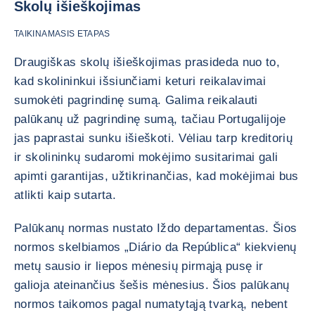
Skolų išieškojimas
TAIKINAMASIS ETAPAS
Draugiškas skolų išieškojimas prasideda nuo to,
kad skolininkui išsiunčiami keturi reikalavimai
sumokėti pagrindinę sumą. Galima reikalauti
palūkanų už pagrindinę sumą, tačiau Portugalijoje
jas paprastai sunku išieškoti. Vėliau tarp kreditorių
ir skolininkų sudaromi mokėjimo susitarimai gali
apimti garantijas, užtikrinančias, kad mokėjimai bus
atlikti kaip sutarta.
Palūkanų normas nustato Iždo departamentas. Šios
normos skelbiamos „Diário da República“ kiekvienų
metų sausio ir liepos mėnesių pirmąją pusę ir
galioja ateinančius šešis mėnesius. Šios palūkanų
normos taikomos pagal numatytąją tvarką, nebent