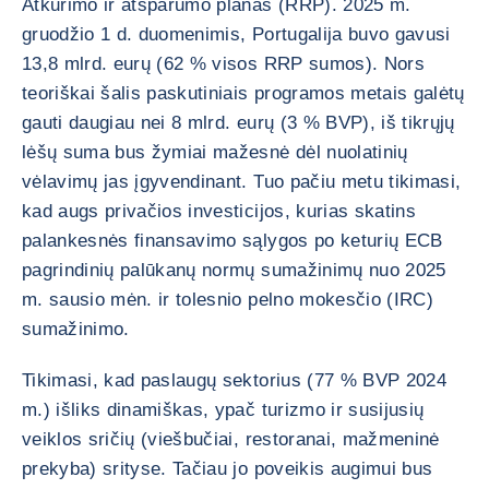
Atkūrimo ir atsparumo planas (RRP). 2025 m.
gruodžio 1 d. duomenimis, Portugalija buvo gavusi
13,8 mlrd. eurų (62 % visos RRP sumos). Nors
teoriškai šalis paskutiniais programos metais galėtų
gauti daugiau nei 8 mlrd. eurų (3 % BVP), iš tikrųjų
lėšų suma bus žymiai mažesnė dėl nuolatinių
vėlavimų jas įgyvendinant. Tuo pačiu metu tikimasi,
kad augs privačios investicijos, kurias skatins
palankesnės finansavimo sąlygos po keturių ECB
pagrindinių palūkanų normų sumažinimų nuo 2025
m. sausio mėn. ir tolesnio pelno mokesčio (IRC)
sumažinimo.
Tikimasi, kad paslaugų sektorius (77 % BVP 2024
m.) išliks dinamiškas, ypač turizmo ir susijusių
veiklos sričių (viešbučiai, restoranai, mažmeninė
prekyba) srityse. Tačiau jo poveikis augimui bus