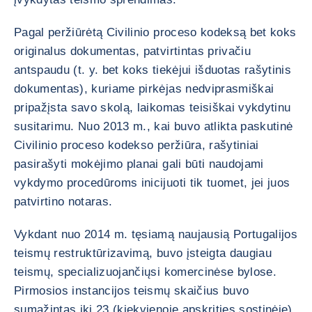
Pagal peržiūrėtą Civilinio proceso kodeksą bet koks
originalus dokumentas, patvirtintas privačiu
antspaudu (t. y. bet koks tiekėjui išduotas rašytinis
dokumentas), kuriame pirkėjas nedviprasmiškai
pripažįsta savo skolą, laikomas teisiškai vykdytinu
susitarimu. Nuo 2013 m., kai buvo atlikta paskutinė
Civilinio proceso kodekso peržiūra, rašytiniai
pasirašyti mokėjimo planai gali būti naudojami
vykdymo procedūroms inicijuoti tik tuomet, jei juos
patvirtino notaras.
Vykdant nuo 2014 m. tęsiamą naujausią Portugalijos
teismų restruktūrizavimą, buvo įsteigta daugiau
teismų, specializuojančiųsi komercinėse bylose.
Pirmosios instancijos teismų skaičius buvo
sumažintas iki 23 (kiekvienoje apskrities sostinėje),