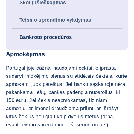
Skolų išieškojimas
Teismo sprendimo vykdymas
Bankroto procedūros
Apmokėjimas
Portugalijoje dažnai naudojami čekiai, o įprasta
sudaryti mokėjimo planus su atidėtais čekiais, kurie
apmokami juos pateikus. Jei banko sąskaitoje nėra
pakankamai lėšų, bankas padengia nuostolius iki
150 eurų. Jei čekis neapmokamas, fiziniam
asmeniui ar įmonei draudžiama priimti ar išrašyti
kitus čekius ne ilgiau kaip dvejus metus (arba,
esant teismo sprendimui, – šešerius metus).