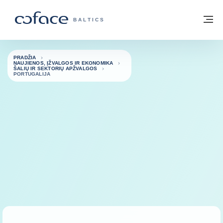
Eiti į turinį
Grįžti į pradžią
Me
„COFACE“ FOR TRADE - GRUPĖS PUSL
BALTICS
PRADŽIA
NAUJIENOS, ĮŽVALGOS IR EKONOMIKA
ŠALIŲ IR SEKTORIŲ APŽVALGOS
PORTUGALIJA