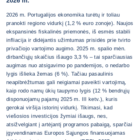
2026 m.
2026 m. Portugalijos ekonomika turėtų ir toliau
pranokti regiono vidurkį (1,2 % euro zonoje). Naujos
ekspansinės fiskalinės priemonės, iš esmės stabili
infliacija ir didėjantis užimtumas prisidės prie tvirto
privačiojo vartojimo augimo. 2025 m. spalio mėn.
dirbančiųjų skaičius išaugo 3,3 % – tai sparčiausias
augimas nuo atsigavimo po pandemijos, o nedarbo
lygis išlieka žemas (6 %). Tačiau pasaulinis
neapibrėžtumas gali neigiamai paveikti vartojimą,
kaip rodo namų ūkių taupymo lygis (12 % bendrųjų
disponuojamų pajamų 2025 m. III ketv.), kuris
gerokai viršija istorinį vidurkį. Tikimasi, kad
viešosios investicijos žymiai išaugs, nes,
atsižvelgiant į artėjantį programos pabaigą, sparčiai
įgyvendinamas Europos Sąjungos finansuojamas