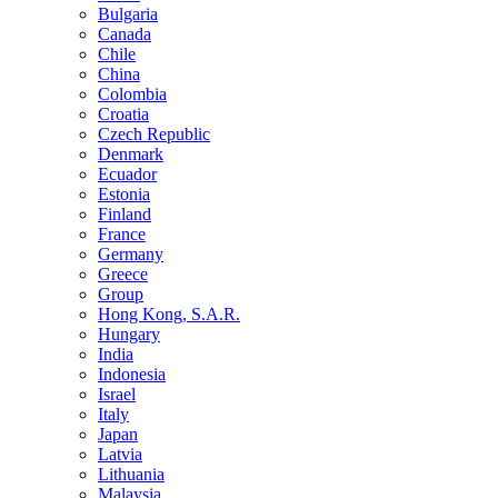
Bulgaria
Canada
Chile
China
Colombia
Croatia
Czech Republic
Denmark
Ecuador
Estonia
Finland
France
Germany
Greece
Group
Hong Kong, S.A.R.
Hungary
India
Indonesia
Israel
Italy
Japan
Latvia
Lithuania
Malaysia