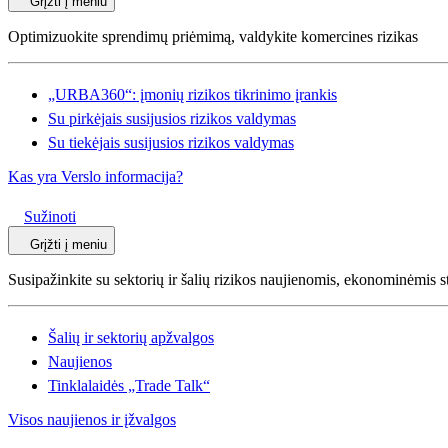
Grįžti į meniu
Optimizuokite sprendimų priėmimą, valdykite komercines rizikas
„URBA360“: įmonių rizikos tikrinimo įrankis
Su pirkėjais susijusios rizikos valdymas
Su tiekėjais susijusios rizikos valdymas
Kas yra Verslo informacija?
Sužinoti
Grįžti į meniu
Susipažinkite su sektorių ir šalių rizikos naujienomis, ekonominėmis s
Šalių ir sektorių apžvalgos
Naujienos
Tinklalaidės „Trade Talk“
Visos naujienos ir įžvalgos