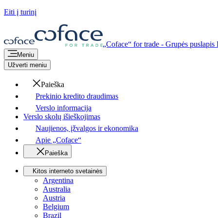
Eiti į turinį
„Coface“ for trade - Grupės puslapis
Meniu
Užverti meniu
Paieška
Prekinio kredito draudimas
Verslo informacija
Verslo skolų išieškojimas
Naujienos, įžvalgos ir ekonomika
Apie „Coface“
Paieška
Kitos interneto svetainės
Argentina
Australia
Austria
Belgium
Brazil