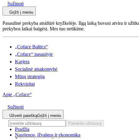
Sužinoti
Grįžti į meniu
Pasaulinė prekyba atsidūrė kryžkelėje. Ilgą laiką buvusi atvira ir užtik
prekybos laikai baigėsi. Mes tuo netikime.
„Coface Baltics“
„Coface“ pasaulyje
Karjera
Socialinė atsakomybė
Mūsų strategija
Rekvizitai
Apie „Coface“
Sužinoti
Užverti paiešką
Grįžti į meniu
Pateikite užklausą
Pradžia
Naujienos, įžvalgos ir ekonomika