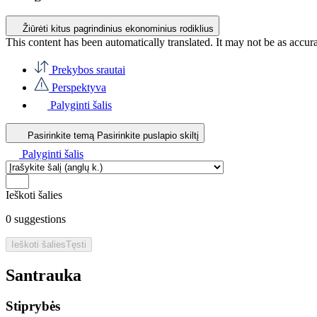
Žiūrėti kitus pagrindinius ekonominius rodiklius
This content has been automatically translated. It may not be as accur
Prekybos srautai
Perspektyva
Palyginti šalis
Pasirinkite temą
Pasirinkite puslapio skiltį
Palyginti šalis
Ieškoti šalies
0
suggestions
Ieškoti šalies
Tęsti
Santrauka
Stiprybės