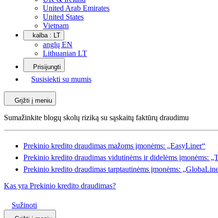
United Arab Emirates
United States
Vietnam
kalba :
LT
anglų EN
Lithuanian LT
Prisijungti
Susisiekti su mumis
Grįžti į meniu
Sumažinkite blogų skolų riziką su sąskaitų faktūrų draudimu
Prekinio kredito draudimas mažoms įmonėms: „EasyLiner“
Prekinio kredito draudimas vidutinėms ir didelėms įmonėms: „
Prekinio kredito draudimas tarptautinėms įmonėms: „GlobaLin
Kas yra Prekinio kredito draudimas?
Sužinoti