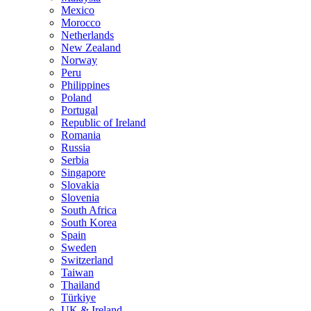
Mexico
Morocco
Netherlands
New Zealand
Norway
Peru
Philippines
Poland
Portugal
Republic of Ireland
Romania
Russia
Serbia
Singapore
Slovakia
Slovenia
South Africa
South Korea
Spain
Sweden
Switzerland
Taiwan
Thailand
Türkiye
UK & Ireland