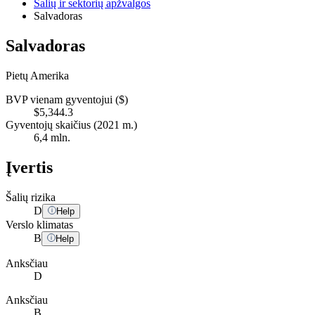
Šalių ir sektorių apžvalgos
Salvadoras
Salvadoras
Pietų Amerika
BVP vienam gyventojui ($)
$5,344.3
Gyventojų skaičius (2021 m.)
6,4 mln.
Įvertis
Šalių rizika
D
Help
Verslo klimatas
B
Help
Anksčiau
D
Anksčiau
B