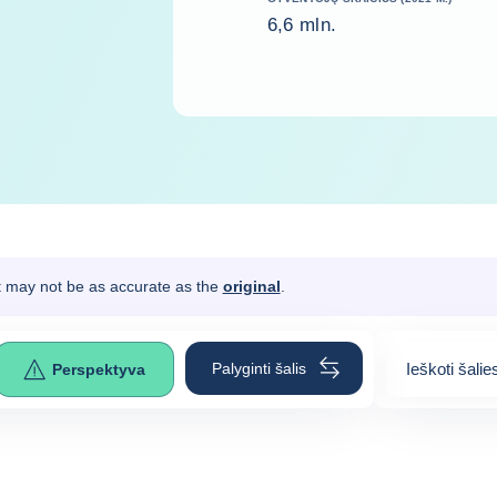
6,6 mln.
It may not be as accurate as the
original
.
Palyginti šalis
Ieškoti šalie
Perspektyva
0
suggestion