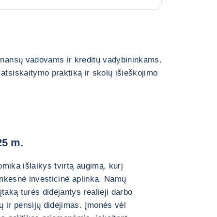
finansų vadovams ir kreditų vadybininkams.
atsiskaitymo praktiką ir skolų išieškojimo
25 m.
mika išlaikys tvirtą augimą, kurį
lankesnė investicinė aplinka. Namų
taką turės didėjantys realieji darbo
 ir pensijų didėjimas. Įmonės vėl