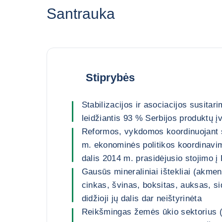
Santrauka
Stiprybės
Stabilizacijos ir asociacijos susitar
leidžiantis 93 % Serbijos produktų į
Reformos, vykdomos koordinuojant
m. ekonominės politikos koordinavim
dalis 2014 m. prasidėjusio stojimo 
Gausūs mineraliniai ištekliai (akmen
cinkas, švinas, boksitas, auksas, sid
didžioji jų dalis dar neištyrinėta
Reikšmingas žemės ūkio sektorius 