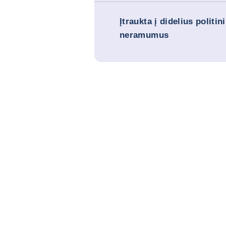
Įtraukta į didelius politin
neramumus