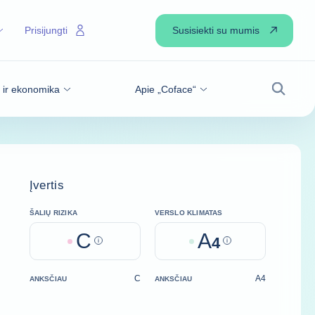
Susisiekti su mumis
Prisijungti
s ir ekonomika
Apie „Coface“
Paiešk
Įvertis
ŠALIŲ RIZIKA
VERSLO KLIMATAS
C
A
Help
4
Help
C
A4
ANKSČIAU
ANKSČIAU