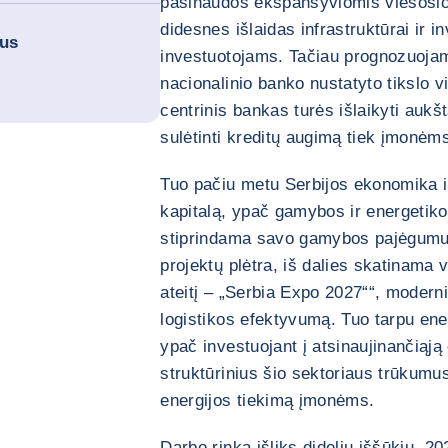
pasinaudos ekspansyviomis viešosios
didesnes išlaidas infrastruktūrai ir i
ius
investuotojams. Tačiau prognozuojama,
nacionalinio banko nustatyto tikslo vi
centrinis bankas turės išlaikyti aukš
sulėtinti kreditų augimą tiek įmonėm
Tuo pačiu metu Serbijos ekonomika ir 
kapitalą, ypač gamybos ir energetiko
stiprindama savo gamybos pajėgumus.
projektų plėtra, iš dalies skatinama 
ateitį – „Serbia Expo 2027““, moderni
logistikos efektyvumą. Tuo tarpu en
ypač investuojant į atsinaujinančiąją
struktūrinius šio sektoriaus trūkumus 
energijos tiekimą įmonėms.
Darbo rinka išliks dideliu iššūkiu. 2