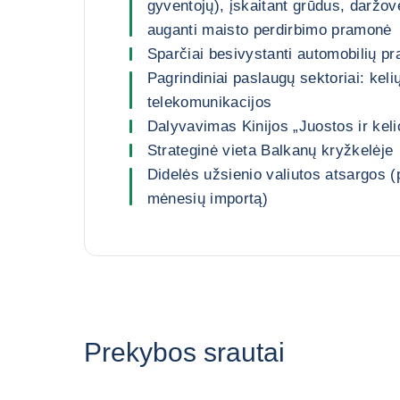
gyventojų), įskaitant grūdus, daržove
auganti maisto perdirbimo pramonė
Sparčiai besivystanti automobilių p
Pagrindiniai paslaugų sektoriai: keli
telekomunikacijos
Dalyvavimas Kinijos „Juostos ir kelio
Strateginė vieta Balkanų kryžkelėje
Didelės užsienio valiutos atsargos 
mėnesių importą)
Prekybos srautai