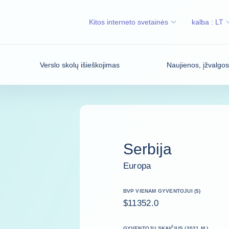
Kitos interneto svetainės
kalba :
LT
Verslo skolų išieškojimas
Naujienos, įžvalgo
Serbija
Europa
BVP VIENAM GYVENTOJUI ($)
$11352.0
GYVENTOJŲ SKAIČIUS (2021 M.)