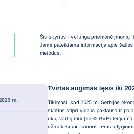
Šis skyrius - vertinga priemonė įmonių 
Jame pateikiama informacija apie šalies 
metodus.
Tvirtas augimas tęsis iki 20
 2025 m.
Tikimasi, kad 2025 m. Serbijos ekono
skatins stipri vidaus paklausa ir pa
ūkių vartojimui (66 % BVP) teigiamą į
užmokesčiai, kuriuos rems atlyginimų