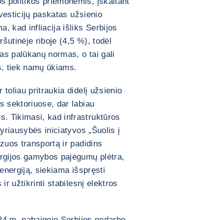
 politikos priemonėmis, įskaitant
nvesticijų paskatas užsienio
 kad infliacija išliks Serbijos
ršutinėje riboje (4,5 %), todėl
tas palūkanų normas, o tai gali
s, tiek namų ūkiams.
toliau pritraukia didelį užsienio
s sektoriuose, dar labiau
 Tikimasi, kad infrastruktūros
vyriausybės iniciatyvos „Šuolis į
zuos transportą ir padidins
ergijos gamybos pajėgumų plėtra,
 energiją, siekiama išspręsti
ir užtikrinti stabilesnį elektros
024 m. pabaigoje Serbijos nedarbo