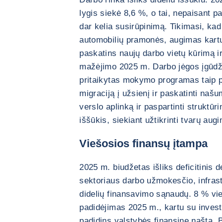
lygis siekė 8,6 %, o tai, nepaisant p
dar kelia susirūpinimą. Tikimasi, k
automobilių pramonės, augimas kartu
paskatins naujų darbo vietų kūrimą ir
mažėjimo 2025 m. Darbo jėgos įgūdži
pritaikytas mokymo programas taip pa
migraciją į užsienį ir paskatinti naš
verslo aplinką ir paspartinti struktū
iššūkis, siekiant užtikrinti tvarų aug
Viešosios finansų įtampa
2025 m. biudžetas išliks deficitinis d
sektoriaus darbo užmokesčio, infras
didelių finansavimo sąnaudų. 8 % vi
padidėjimas 2025 m., kartu su invest
padidins valstybės finansinę naštą. B