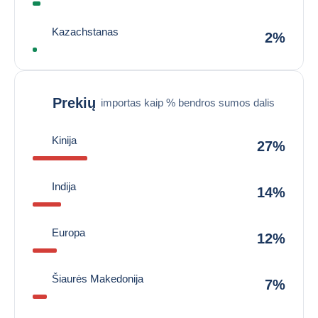
Kazachstanas
2%
Prekių
importas kaip % bendros sumos dalis
Kinija
27%
Indija
14%
Europa
12%
Šiaurės Makedonija
7%