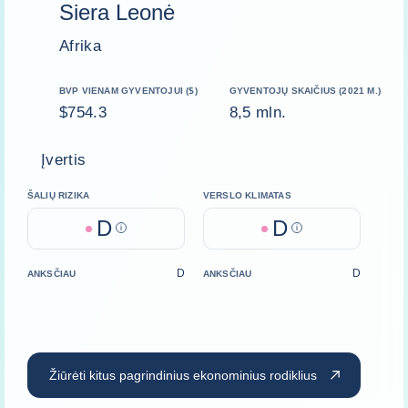
Siera Leonė
Afrika
BVP VIENAM GYVENTOJUI ($)
GYVENTOJŲ SKAIČIUS (2021 M.)
$754.3
8,5 mln.
Įvertis
ŠALIŲ RIZIKA
VERSLO KLIMATAS
D
D
Help
Help
D
D
ANKSČIAU
ANKSČIAU
Žiūrėti kitus pagrindinius ekonominius rodiklius