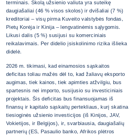
terminais. Skolą užsienio valiuta yra suteikę
daugiašaliai (46 % visos skolos) ir dvišaliai (7 %)
kreditoriai – visų pirma Kuveito valstybės fondas,
Pietų Korėja ir Kinija – lengvatinėmis sąlygomis.
Likusi dalis (5 %) susijusi su komerciniais
reikalavimais. Per didelio įsiskolinimo rizika išlieka
didelė.
2026 m. tikimasi, kad einamosios sąskaitos
deficitas toliau mažės dėl to, kad žaliavų eksporto
augimas, tiek kainos, tiek apimties atžvilgiu, bus
spartesnis nei importo, susijusio su investiciniais
projektais. Šis deficitas bus finansuojamas iš
finansų ir kapitalo sąskaitų pertekliaus, kurį skatina
tiesioginės užsienio investicijos (iš Kinijos, JAV,
Vokietijos, ir Belgijos), ir, svarbiausia, daugiašalių
partnerių (ES, Pasaulio banko, Afrikos plėtros