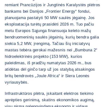
remiant Prancūzijos ir Jungtinės Karalystės plėtros
bankams bei Danijos „Frontier Energy“ fondui,
planuojama pastatyti 50 MW saulės jėgainę. Jos
eksploatacija turėtų prasidėti 2026 m. Tuo pačiu
metu Europos Sąjunga finansuoja keleto mažų
bendruomeninių saulės jėgainių, kurių bendra galia
siekia 5,2 MW, įrengimą. Tačiau šių iniciatyvų
mastas tebėra gerokai mažesnis nei „Bumbuna 2“
hidroelektrinės projekto (153 MW), kurios
paleidimas, iš pradžių numatytas 2026 m., bus
atidėtas dėl ginčo tarp už jos statybą atsakingos
britų bendrovės „Joule Africa“ ir Siera Leonės
vyriausybės.
Infrastruktūros plėtra, įskaitant elektros tiekimo
aprėpties gerinimą, skatins ekonomikos augimą,
visų pirma palengvindama eksporto ir vidaus