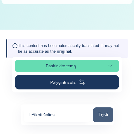
This content has been automatically translated. It may not
be as accurate as the
original
.
Pasirinkite temą
Pasirinkite puslapio skiltį
Palyginti šalis
Ieškoti šalies
Tęsti
Ieškoti šalies
0
suggestions