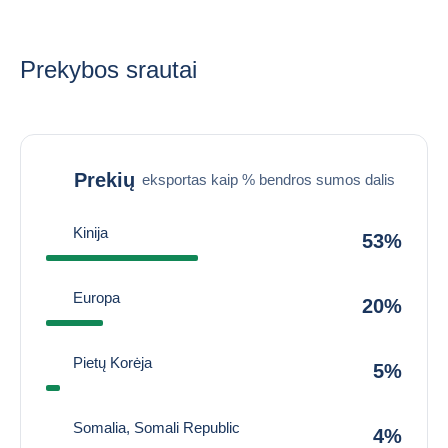
Prekybos srautai
Prekių
eksportas kaip % bendros sumos dalis
Kinija
53%
Europa
20%
Pietų Korėja
5%
Somalia, Somali Republic
4%