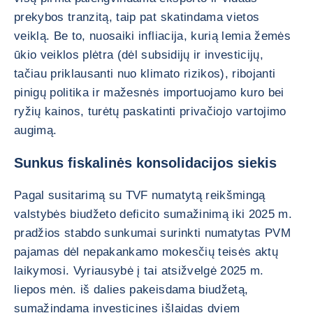
prekybos tranzitą, taip pat skatindama vietos
veiklą. Be to, nuosaiki infliacija, kurią lemia žemės
ūkio veiklos plėtra (dėl subsidijų ir investicijų,
tačiau priklausanti nuo klimato rizikos), ribojanti
pinigų politika ir mažesnės importuojamo kuro bei
ryžių kainos, turėtų paskatinti privačiojo vartojimo
augimą.
Sunkus fiskalinės konsolidacijos siekis
Pagal susitarimą su TVF numatytą reikšmingą
valstybės biudžeto deficito sumažinimą iki 2025 m.
pradžios stabdo sunkumai surinkti numatytas PVM
pajamas dėl nepakankamo mokesčių teisės aktų
laikymosi. Vyriausybė į tai atsižvelgė 2025 m.
liepos mėn. iš dalies pakeisdama biudžetą,
sumažindama investicines išlaidas dviem