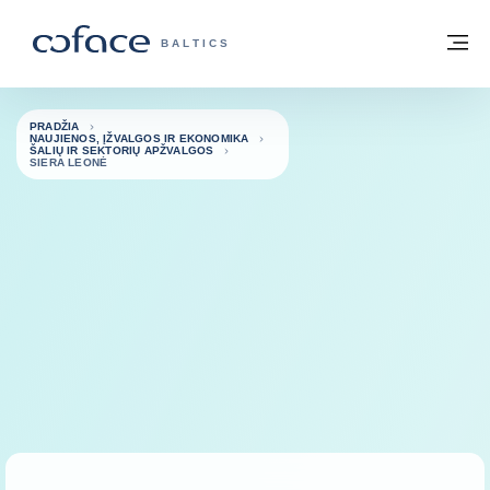
Eiti į turinį
Grįžti į pradžią
Me
„COFACE“ FOR TRADE - GRUPĖS PUSL
BALTICS
PRADŽIA
NAUJIENOS, ĮŽVALGOS IR EKONOMIKA
ŠALIŲ IR SEKTORIŲ APŽVALGOS
SIERA LEONĖ