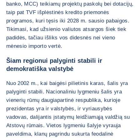
banko, MCC) teikiamų projektų paskolų bei dotacijų,
taip pat TVF išplėstinės kredito priemonės
programos, kuri tęsis iki 2028 m. sausio pabaigos.
Tikimasi, kad užsienio valiutos atsargos šiek tiek
padidės, tačiau išliks vos didesnės nei vieno
mėnesio importo vertė.
Šiam regionui palyginti stabili ir
demokratiška valstybė
Nuo 2002 m., kai baigėsi pilietinis karas, šalis yra
palyginti stabili. Nacionaliniu lygmeniu šalis yra
vienerių rūmų daugiapartinė respublika, kurioje
prezidentas yra ir valstybės, ir vyriausybės
vadovas, dalijantis įstatymų leidžiamąją valdžią su
Atstovų rūmais. Vietos lygmeniu šalyje vyrauja
paveldima, klanų pagrindu sukurta feodalinė