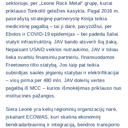
sektoriuje, per „Leone Rock Metal“ grupę, kuriai
priklauso Tonkolili geležies kasykla. Pagal 2016 m.
pasirašytą strateginę partnerystę Kinija teikia
medicininę pagalbą – tai ji darė, pavyzdžiui, per
Ebolos ir COVID-19 epidemijas – bei padeda šaliai
statyti infrastruktūrą. JAV bando atsverti šią įtaką.
Nepaisant USAID veiklos nutraukimo, JAV ir toliau
lieka svarbiu finansiniu partneriu, finansuodamos
Freetowno tilto statybą. Jos taip pat teikia
subsidijas saulės jėgainių statybai ir elektrifikacijai
– visų pirma per 480 mln. JAV dolerių vertės
pagalbą iš MCC – kurios išmokėjimas priklauso nuo
institucinės pažangos.
Siera Leonė yra kelių regioninių organizacijų narė,
įskaitant ECOWAS, kuri skatina ekonominį
bendradarbiavimą ir integraciją, bendros transporto