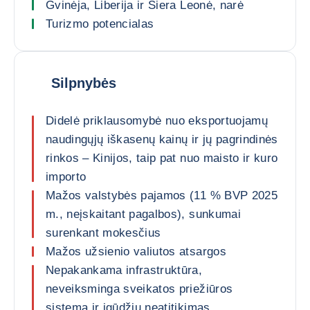
Gvinėja, Liberija ir Siera Leonė, narė
Turizmo potencialas
Silpnybės
Didelė priklausomybė nuo eksportuojamų
naudingųjų iškasenų kainų ir jų pagrindinės
rinkos – Kinijos, taip pat nuo maisto ir kuro
importo
Mažos valstybės pajamos (11 % BVP 2025
m., neįskaitant pagalbos), sunkumai
surenkant mokesčius
Mažos užsienio valiutos atsargos
Nepakankama infrastruktūra,
neveiksminga sveikatos priežiūros
sistema ir įgūdžių neatitikimas