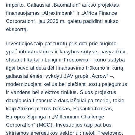
importo. Galiausiai „Baomahun“ aukso projektas,
finansuojamas „Afreximbank“ ir „Africa Finance
Corporation“, jau 2026 m. galėtų padidinti aukso
eksportą.
Investicijos taip pat turėtų prisidėti prie augimo,
ypač infrastruktūros ir kasybos srityse, pavyzdžiui,
statant tiltą tarp Lungi ir Freetowno – kurio statyba
ilgai buvo atidėta dėl finansavimo trūkumo ir kurią
galiausiai ėmėsi vykdyti JAV grupė „Acrow“ –,
modernizuojant kelius bei plečiant uostų pajėgumus
ir vandens bei elektros tinklus. Šiuos projektus
daugiausia finansuoja daugiašaliai partneriai, tokie
kaip Afrikos plėtros bankas, Pasaulio bankas,
Europos Sąjunga ir „Millennium Challenge
Corporation“ (MCC). Investicijos taip pat bus
skiriamos energetikos sektoriui: netoli Freetowno,