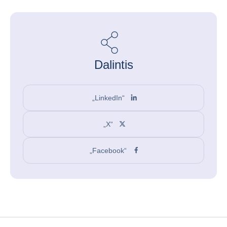
Dalintis
„LinkedIn“
„X“
„Facebook“