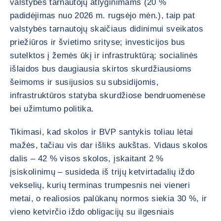
valstybės tarnautojų atlyginimams (20 %
padidėjimas nuo 2026 m. rugsėjo mėn.), taip pat
valstybės tarnautojų skaičiaus didinimui sveikatos
priežiūros ir švietimo srityse; investicijos bus
sutelktos į žemės ūkį ir infrastruktūrą; socialinės
išlaidos bus daugiausia skirtos skurdžiausioms
šeimoms ir susijusios su subsidijomis,
infrastruktūros statyba skurdžiose bendruomenėse
bei užimtumo politika.
Tikimasi, kad skolos ir BVP santykis toliau lėtai
mažės, tačiau vis dar išliks aukštas. Vidaus skolos
dalis – 42 % visos skolos, įskaitant 2 %
įsiskolinimų – susideda iš trijų ketvirtadalių iždo
vekselių, kurių terminas trumpesnis nei vieneri
metai, o realiosios palūkanų normos siekia 30 %, ir
vieno ketvirčio iždo obligacijų su ilgesniais