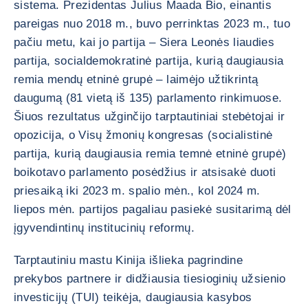
sistema. Prezidentas Julius Maada Bio, einantis
pareigas nuo 2018 m., buvo perrinktas 2023 m., tuo
pačiu metu, kai jo partija – Siera Leonės liaudies
partija, socialdemokratinė partija, kurią daugiausia
remia mendų etninė grupė – laimėjo užtikrintą
daugumą (81 vietą iš 135) parlamento rinkimuose.
Šiuos rezultatus užginčijo tarptautiniai stebėtojai ir
opozicija, o Visų žmonių kongresas (socialistinė
partija, kurią daugiausia remia temnė etninė grupė)
boikotavo parlamento posėdžius ir atsisakė duoti
priesaiką iki 2023 m. spalio mėn., kol 2024 m.
liepos mėn. partijos pagaliau pasiekė susitarimą dėl
įgyvendintinų institucinių reformų.
Tarptautiniu mastu Kinija išlieka pagrindine
prekybos partnere ir didžiausia tiesioginių užsienio
investicijų (TUI) teikėja, daugiausia kasybos