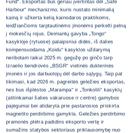
Fund“. Eksportas bus geriau įvertintas dėl „Safe
Harbour“ mechanizmo, kuris nustato minimalią
kainą ir užkerta kelią kainodaros praktikoms,
leidžiančioms tarptautinėms įmonėms perkelti pelną
į mokesčių rojus. Deimantų gavyba „Tongo“
kasykloje (rytuose) palaipsniui didės, iš dalies
kompensuodama „Koidu“ kasyklos uždarymą
neribotam laikui 2025 m. gegužę po ginčo tarp
Izraelio bendrovės „BSGR“ vietinės dukterinės
įmonės ir jos darbuotojų dėl darbo sąlygų. Taip pat
tikimasi, kad 2026 m. pagreitės geležies eksportas,
nes bus išplėstos „Marampa“ ir „Tonkolili“ kasyklų
(atitinkamai šalies vakaruose ir centre) gamybos
pajėgumai bei atidaryta prie pastarosios priskirta
magnetito perdirbimo gamykla. Geležies perdirbimo
pramonės plėtra padidins eksporto vertę ir
sumažins statybos sektoriaus priklausomybę nuo