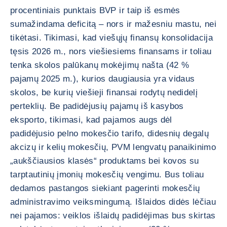
procentiniais punktais BVP ir taip iš esmės
sumažindama deficitą – nors ir mažesniu mastu, nei
tikėtasi. Tikimasi, kad viešųjų finansų konsolidacija
tęsis 2026 m., nors viešiesiems finansams ir toliau
tenka skolos palūkanų mokėjimų našta (42 %
pajamų 2025 m.), kurios daugiausia yra vidaus
skolos, be kurių viešieji finansai rodytų nedidelį
perteklių. Be padidėjusių pajamų iš kasybos
eksporto, tikimasi, kad pajamos augs dėl
padidėjusio pelno mokesčio tarifo, didesnių degalų
akcizų ir kelių mokesčių, PVM lengvatų panaikinimo
„aukščiausios klasės“ produktams bei kovos su
tarptautinių įmonių mokesčių vengimu. Bus toliau
dedamos pastangos siekiant pagerinti mokesčių
administravimo veiksmingumą. Išlaidos didės lėčiau
nei pajamos: veiklos išlaidų padidėjimas bus skirtas