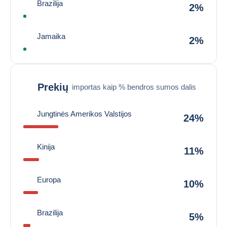
Brazilija
2%
Jamaika
2%
Prekių
importas kaip % bendros sumos dalis
Jungtinės Amerikos Valstijos
24%
Kinija
11%
Europa
10%
Brazilija
5%