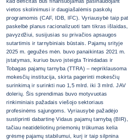
kad deficitas bus finansuojamas pasinaudojant
vietos skolinimusi ir daugiašalėmis paskolų
programomis (CAF, IDB, IFC). Vyriausybė taip pat
paskelbė planus racionalizuoti tam tikras išlaidas,
pavyzdžiui, susijusias su privačios apsaugos
sutartimis ir tarnybiniais būstais. Pajamų srityje
2025 m. gegužės mėn. buvo panaikintas 2021 m.
įstatymas, kuriuo buvo įsteigta Trinidadas ir
Tobagas pajamų tarnyba (TTRA) – nepriklausoma
mokesčių institucija, skirta pagerinti mokesčių
surinkimą ir surinkti nuo 1,5 mlrd. iki 3 mlrd. JAV
dolerių. Šis sprendimas buvo motyvuotas
rinkiminiais pažadais viešojo sektoriaus
profesinėms sąjungoms. Vyriausybė pažadėjo
sustiprinti dabartinę Vidaus pajamų tarnybą (BIR),
tačiau neatidėliotinų priemonių trūkumas kelia
grėsmę pajamų stabilumui, kurį ir taip silpnina