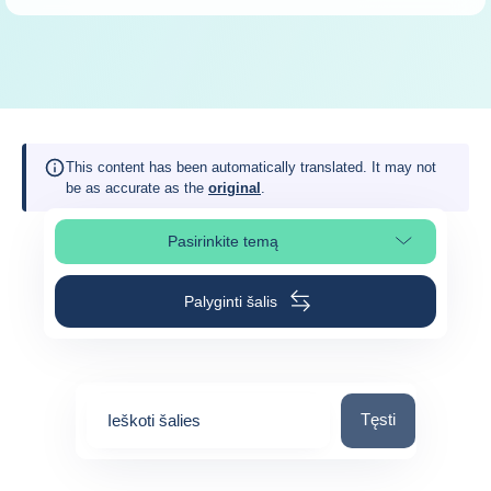
This content has been automatically translated. It may not
be as accurate as the
original
.
Pasirinkite temą
Pasirinkite puslapio skiltį
Palyginti šalis
Ieškoti šalies
Tęsti
Ieškoti šalies
0
suggestions