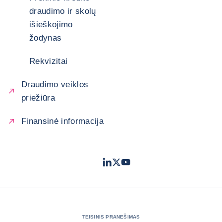
draudimo ir skolų
išieškojimo
žodynas
Rekvizitai
Draudimo veiklos
priežiūra
Finansinė informacija
LinkedIn
Twitter
Youtube
- „Coface“
- „Coface“
- „Coface“
TEISINIS PRANEŠIMAS