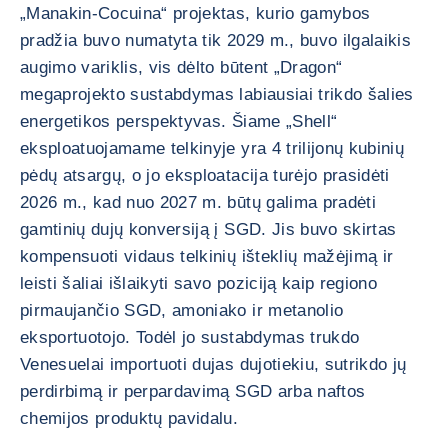
„Manakin-Cocuina“ projektas, kurio gamybos
pradžia buvo numatyta tik 2029 m., buvo ilgalaikis
augimo variklis, vis dėlto būtent „Dragon“
megaprojekto sustabdymas labiausiai trikdo šalies
energetikos perspektyvas. Šiame „Shell“
eksploatuojamame telkinyje yra 4 trilijonų kubinių
pėdų atsargų, o jo eksploatacija turėjo prasidėti
2026 m., kad nuo 2027 m. būtų galima pradėti
gamtinių dujų konversiją į SGD. Jis buvo skirtas
kompensuoti vidaus telkinių išteklių mažėjimą ir
leisti šaliai išlaikyti savo poziciją kaip regiono
pirmaujančio SGD, amoniako ir metanolio
eksportuotojo. Todėl jo sustabdymas trukdo
Venesuelai importuoti dujas dujotiekiu, sutrikdo jų
perdirbimą ir perpardavimą SGD arba naftos
chemijos produktų pavidalu.