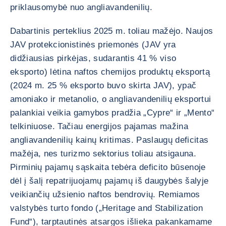
priklausomybė nuo angliavandenilių.
Dabartinis perteklius 2025 m. toliau mažėjo. Naujos
JAV protekcionistinės priemonės (JAV yra
didžiausias pirkėjas, sudarantis 41 % viso
eksporto) lėtina naftos chemijos produktų eksportą
(2024 m. 25 % eksporto buvo skirta JAV), ypač
amoniako ir metanolio, o angliavandenilių eksportui
palankiai veikia gamybos pradžia „Cypre“ ir „Mento“
telkiniuose. Tačiau energijos pajamas mažina
angliavandenilių kainų kritimas. Paslaugų deficitas
mažėja, nes turizmo sektorius toliau atsigauna.
Pirminių pajamų sąskaita tebėra deficito būsenoje
dėl į šalį repatrijuojamų pajamų iš daugybės šalyje
veikiančių užsienio naftos bendrovių. Remiamos
valstybės turto fondo („Heritage and Stabilization
Fund“), tarptautinės atsargos išlieka pakankamame