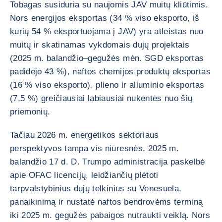
Tobagas susiduria su naujomis JAV muitų kliūtimis.
Nors energijos eksportas (34 % viso eksporto, iš
kurių 54 % eksportuojama į JAV) yra atleistas nuo
muitų ir skatinamas vykdomais dujų projektais
(2025 m. balandžio–gegužės mėn. SGD eksportas
padidėjo 43 %), naftos chemijos produktų eksportas
(16 % viso eksporto), plieno ir aliuminio eksportas
(7,5 %) greičiausiai labiausiai nukentės nuo šių
priemonių.
Tačiau 2026 m. energetikos sektoriaus
perspektyvos tampa vis niūresnės. 2025 m.
balandžio 17 d. D. Trumpo administracija paskelbė
apie OFAC licencijų, leidžiančių plėtoti
tarpvalstybinius dujų telkinius su Venesuela,
panaikinimą ir nustatė naftos bendrovėms terminą
iki 2025 m. gegužės pabaigos nutraukti veiklą. Nors