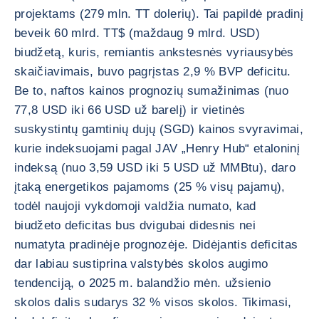
projektams (279 mln. TT dolerių). Tai papildė pradinį
beveik 60 mlrd. TT$ (maždaug 9 mlrd. USD)
biudžetą, kuris, remiantis ankstesnės vyriausybės
skaičiavimais, buvo pagrįstas 2,9 % BVP deficitu.
Be to, naftos kainos prognozių sumažinimas (nuo
77,8 USD iki 66 USD už barelį) ir vietinės
suskystintų gamtinių dujų (SGD) kainos svyravimai,
kurie indeksuojami pagal JAV „Henry Hub“ etaloninį
indeksą (nuo 3,59 USD iki 5 USD už MMBtu), daro
įtaką energetikos pajamoms (25 % visų pajamų),
todėl naujoji vykdomoji valdžia numato, kad
biudžeto deficitas bus dvigubai didesnis nei
numatyta pradinėje prognozėje. Didėjantis deficitas
dar labiau sustiprina valstybės skolos augimo
tendenciją, o 2025 m. balandžio mėn. užsienio
skolos dalis sudarys 32 % visos skolos. Tikimasi,