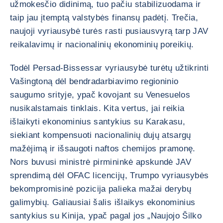
užmokesčio didinimą, tuo pačiu stabilizuodama ir
taip jau įtemptą valstybės finansų padėtį. Trečia,
naujoji vyriausybė turės rasti pusiausvyrą tarp JAV
reikalavimų ir nacionalinių ekonominių poreikių.
Todėl Persad-Bissessar vyriausybė turėtų užtikrinti
Vašingtoną dėl bendradarbiavimo regioninio
saugumo srityje, ypač kovojant su Venesuelos
nusikalstamais tinklais. Kita vertus, jai reikia
išlaikyti ekonominius santykius su Karakasu,
siekiant kompensuoti nacionalinių dujų atsargų
mažėjimą ir išsaugoti naftos chemijos pramonę.
Nors buvusi ministrė pirmininkė apskundė JAV
sprendimą dėl OFAC licencijų, Trumpo vyriausybės
bekompromisinė pozicija palieka mažai derybų
galimybių. Galiausiai šalis išlaikys ekonominius
santykius su Kinija, ypač pagal jos „Naujojo Šilko