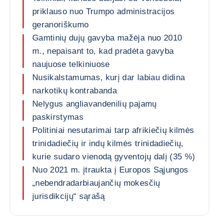
priklauso nuo Trumpo administracijos
geranoriškumo
Gamtinių dujų gavyba mažėja nuo 2010
m., nepaisant to, kad pradėta gavyba
naujuose telkiniuose
Nusikalstamumas, kurį dar labiau didina
narkotikų kontrabanda
Nelygus angliavandenilių pajamų
paskirstymas
Politiniai nesutarimai tarp afrikiečių kilmės
trinidadiečių ir indų kilmės trinidadiečių,
kurie sudaro vienodą gyventojų dalį (35 %)
Nuo 2021 m. įtraukta į Europos Sąjungos
„nebendradarbiaujančių mokesčių
jurisdikcijų“ sąrašą