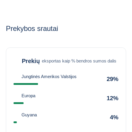
Prekybos srautai
Prekių
eksportas kaip % bendros sumos dalis
Jungtinės Amerikos Valstijos
29%
Europa
12%
Guyana
4%