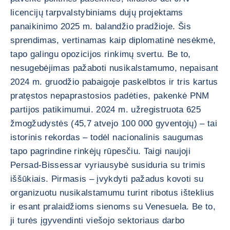
licencijų tarpvalstybiniams dujų projektams
panaikinimo 2025 m. balandžio pradžioje. Šis
sprendimas, vertinamas kaip diplomatinė nesėkmė,
tapo galingu opozicijos rinkimų svertu. Be to,
nesugebėjimas pažaboti nusikalstamumo, nepaisant
2024 m. gruodžio pabaigoje paskelbtos ir tris kartus
pratęstos nepaprastosios padėties, pakenkė PNM
partijos patikimumui. 2024 m. užregistruota 625
žmogžudystės (45,7 atvejo 100 000 gyventojų) – tai
istorinis rekordas – todėl nacionalinis saugumas
tapo pagrindine rinkėjų rūpesčiu. Taigi naujoji
Persad-Bissessar vyriausybė susiduria su trimis
iššūkiais. Pirmasis – įvykdyti pažadus kovoti su
organizuotu nusikalstamumu turint ribotus išteklius
ir esant pralaidžioms sienoms su Venesuela. Be to,
ji turės įgyvendinti viešojo sektoriaus darbo