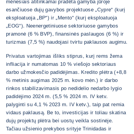
mėnesiais atitinkamai pradėta gamyba jūroje
esančiuose dujų gavybos projektuose „Cypre“ (kurį
eksploatuoja „BP“) ir „Mento“ (kurį eksploatuoja
„EOG“). Neenergetiniuose sektoriuose gamybos
pramonė (6 % BVP), finansinės paslaugos (6 %) ir
turizmas (7,5 %) naudojasi tvirtu paklausos augimu.
Privatus vartojimas išliks stiprus, kurį rems žema
infliacija ir numatomas 10 % viešojo sektoriaus
darbo užmokesčio padidėjimas. Kredito plėtra (+8,8
% metinis augimas 2025 m. kovo mėn.) ir darbo
rinkos stabilizavimasis po nedidelio nedarbo lygio
padidėjimo 2024 m. (5,5 % 2024 m. IV ketv.
palyginti su 4,1 % 2023 m. IV ketv.), taip pat remia
vidaus paklausą. Be to, investicijas ir toliau skatina
dujų projektų plėtra bei uostų veikla sostinėje.
Tačiau užsienio prekybos srityje Trinidadas ir