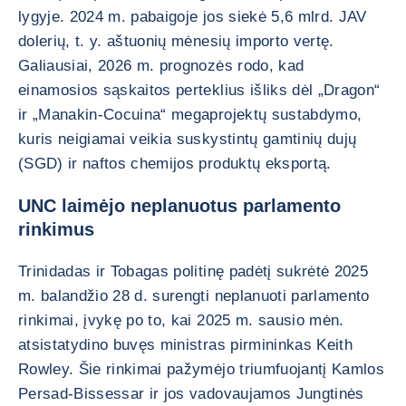
lygyje. 2024 m. pabaigoje jos siekė 5,6 mlrd. JAV
dolerių, t. y. aštuonių mėnesių importo vertę.
Galiausiai, 2026 m. prognozės rodo, kad
einamosios sąskaitos perteklius išliks dėl „Dragon“
ir „Manakin-Cocuina“ megaprojektų sustabdymo,
kuris neigiamai veikia suskystintų gamtinių dujų
(SGD) ir naftos chemijos produktų eksportą.
UNC laimėjo neplanuotus parlamento
rinkimus
Trinidadas ir Tobagas politinę padėtį sukrėtė 2025
m. balandžio 28 d. surengti neplanuoti parlamento
rinkimai, įvykę po to, kai 2025 m. sausio mėn.
atsistatydino buvęs ministras pirmininkas Keith
Rowley. Šie rinkimai pažymėjo triumfuojantį Kamlos
Persad-Bissessar ir jos vadovaujamos Jungtinės