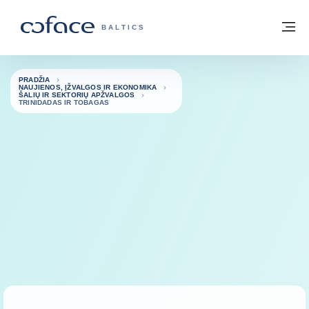
Eiti į turinį
Grįžti į pradžią
Me
„COFACE“ FOR TRADE - GRUPĖS PUSL
BALTICS
PRADŽIA
NAUJIENOS, ĮŽVALGOS IR EKONOMIKA
ŠALIŲ IR SEKTORIŲ APŽVALGOS
TRINIDADAS IR TOBAGAS