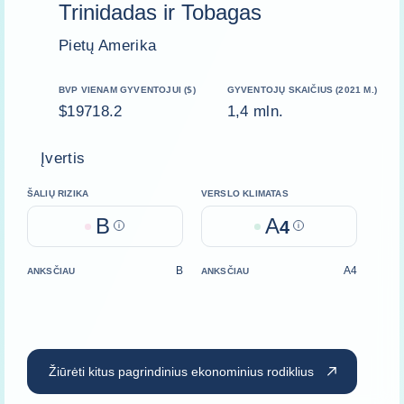
Trinidadas ir Tobagas
Pietų Amerika
BVP VIENAM GYVENTOJUI ($)
GYVENTOJŲ SKAIČIUS (2021 M.)
$19718.2
1,4 mln.
Įvertis
ŠALIŲ RIZIKA
VERSLO KLIMATAS
B
A
Help
4
Help
B
A4
ANKSČIAU
ANKSČIAU
Žiūrėti kitus pagrindinius ekonominius rodiklius