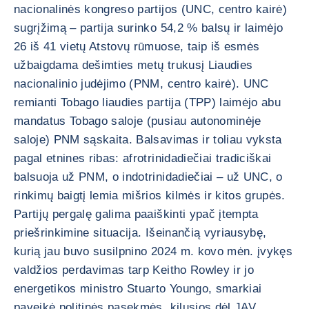
nacionalinės kongreso partijos (UNC, centro kairė)
sugrįžimą – partija surinko 54,2 % balsų ir laimėjo
26 iš 41 vietų Atstovų rūmuose, taip iš esmės
užbaigdama dešimties metų trukusį Liaudies
nacionalinio judėjimo (PNM, centro kairė). UNC
remianti Tobago liaudies partija (TPP) laimėjo abu
mandatus Tobago saloje (pusiau autonominėje
saloje) PNM sąskaita. Balsavimas ir toliau vyksta
pagal etnines ribas: afrotrinidadiečiai tradiciškai
balsuoja už PNM, o indotrinidadiečiai – už UNC, o
rinkimų baigtį lemia mišrios kilmės ir kitos grupės.
Partijų pergalę galima paaiškinti ypač įtempta
priešrinkimine situacija. Išeinančią vyriausybę,
kurią jau buvo susilpnino 2024 m. kovo mėn. įvykęs
valdžios perdavimas tarp Keitho Rowley ir jo
energetikos ministro Stuarto Youngo, smarkiai
paveikė politinės pasekmės, kilusios dėl JAV