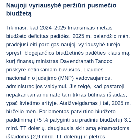
Naujoji vyriausybė peržiūri pusmečio
biudžetą
Tikimasi, kad 2024–2025 finansiniais metais
biudžeto deficitas padidės. 2025 m. balandžio mėn.
pradėjusi eiti pareigas naujoji vyriausybė turėjo
spręsti blogėjančios biudžetinės padėties klausimą,
kurį finansų ministras Davendranath Tancoo
priskyrė netinkamam buvusios, Liaudies
nacionalinio judėjimo (MNP) vadovaujamos,
administracijos valdymui. Jis teigė, kad pastaroji
nepakankamai numatė tam tikras būtinas išlaidas,
ypač švietimo srityje. Atsižvelgdamas į tai, 2025 m.
birželio mėn. Parlamentas patvirtino biudžeto
padidinimą (+5 % palyginti su pradiniu biudžetu) 3,1
mlrd. TT dolerių, daugiausia skiriamą einamosioms
išlaidoms (2,9 mlrd. TT dolerių) ir plėtros