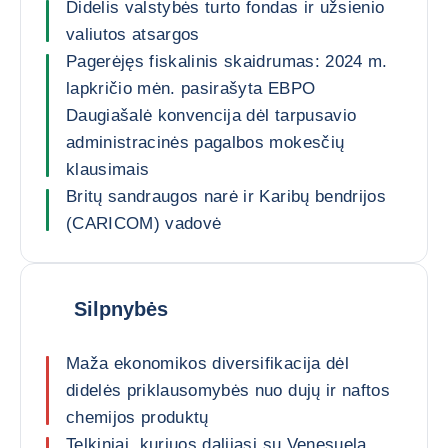
Didelis valstybės turto fondas ir užsienio
valiutos atsargos
Pagerėjęs fiskalinis skaidrumas: 2024 m.
lapkričio mėn. pasirašyta EBPO
Daugiašalė konvencija dėl tarpusavio
administracinės pagalbos mokesčių
klausimais
Britų sandraugos narė ir Karibų bendrijos
(CARICOM) vadovė
Silpnybės
Maža ekonomikos diversifikacija dėl
didelės priklausomybės nuo dujų ir naftos
chemijos produktų
Telkiniai, kuriuos dalijasi su Venesuela,