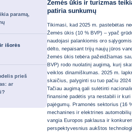
Žemės ūkis ir turizmas tei
patiria sunkumų
ikia paramą,
mų
Tikimasi, kad 2025 m. pastebėtas ned
Žemės ūkis (10 % BVP) – ypač grūdų i
naudojasi palankiomis oro sąlygomis,
ir išorės
dėlto, nepaisant trijų naujų jūros v
žemės ūkis tebėra pažeidžiamas sau
BVP) rodo nuolatinį augimą, kurį skat
veiklos dinamiškumas. 2025 m. lapkri
delis prieš
skaičius, palyginti su tuo pačiu 2024
as: ar
Tačiau augimą gali sulėtinti nacional
i?
finansinė padėtis yra nestabili ir ku
pajėgumų. Pramonės sektorius (16 %
mechanines ir elektrines automobilių
vangia Europos paklausa ir konkurenc
perspektyvesnius aukštos technolog