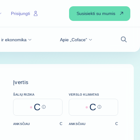
Susisiekti su mumis
Prisijungti
s ir ekonomika
Apie „Coface“
Paiešk
Įvertis
ŠALIŲ RIZIKA
VERSLO KLIMATAS
C
C
Help
Help
C
C
ANKSČIAU
ANKSČIAU