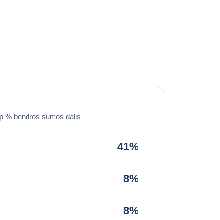
ip % bendros sumos dalis
41%
8%
8%