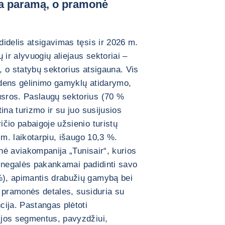
kia paramą, o pramonė
idelis atsigavimas tęsis ir 2026 m.
r alyvuogių aliejaus sektoriai –
 o statybų sektorius atsigauna. Vis
andens gėlinimo gamyklų atidarymo,
sros. Paslaugų sektorius (70 %
ina turizmo ir su juo susijusios
čio pabaigoje užsienio turistų
 m. laikotarpiu, išaugo 10,3 %.
inė aviakompanija „Tunisair“, kurios
ri negalės pakankamai padidinti savo
), apimantis drabužių gamybą bei
 pramonės detales, susiduria su
ija. Pastangas plėtoti
ijos segmentus, pavyzdžiui,