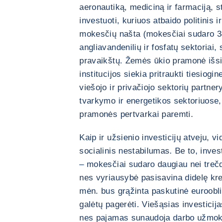
aeronautiką, mediciną ir farmaciją, 
investuoti, kuriuos atbaido politinis 
mokesčių našta (mokesčiai sudaro 
angliavandenilių ir fosfatų sektoriai,
pravaikštų. Žemės ūkio pramonė išsi
institucijos siekia pritraukti tiesiogi
viešojo ir privačiojo sektorių partne
tvarkymo ir energetikos sektoriuose,
pramonės pertvarkai paremti.
Kaip ir užsienio investicijų atveju, vi
socialinis nestabilumas. Be to, inve
– mokesčiai sudaro daugiau nei treč
nes vyriausybė pasisavina didelę kred
mėn. bus grąžinta paskutinė eurooblig
galėtų pagerėti. Viešąsias investicij
nes pajamas sunaudoja darbo užmoke