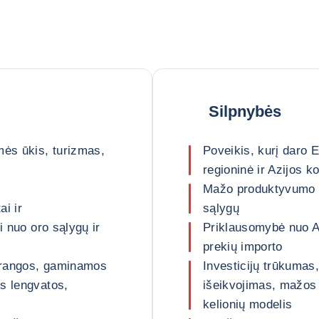
Silpnybės
mės ūkis, turizmas,
Poveikis, kurį daro 
regioninė ir Azijos k
Mažo produktyvumo 
ai ir
sąlygų
i nuo oro sąlygų ir
Priklausomybė nuo Al
prekių importo
 įrangos, gaminamos
Investicijų trūkumas,
s lengvatos,
išeikvojimas, mažos p
kelionių modelis