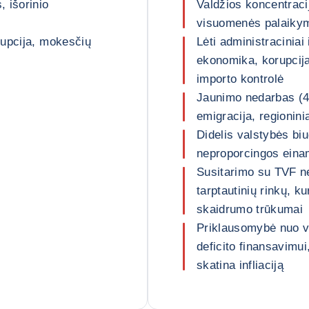
 išorinio
Valdžios koncentrac
visuomenės palaiky
rupcija, mokesčių
Lėti administraciniai 
ekonomika, korupcija,
importo kontrolė
Jaunimo nedarbas (4
emigracija, regionini
Didelis valstybės biu
neproporcingos eina
Susitarimo su TVF ne
tarptautinių rinkų, 
skaidrumo trūkumai
Priklausomybė nuo vi
deficito finansavimui,
skatina infliaciją