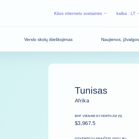
Kitos interneto svetainės
kalba :
LT
Verslo skolų išieškojimas
Naujienos, įžvalgo
Tunisas
Afrika
BVP VIENAM GYVENTOJUI ($)
$3,967.5
GYVENTOJŲ SKAIČIUS (2021 M.)