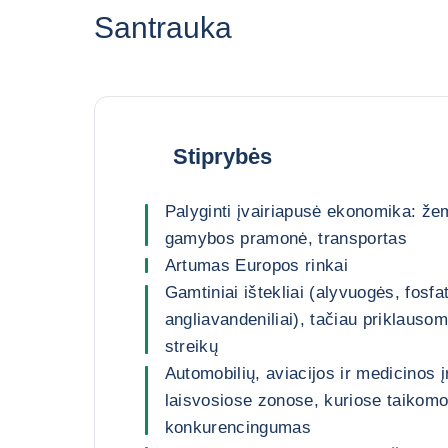
Santrauka
Stiprybės
Palyginti įvairiapusė ekonomika: že
gamybos pramonė, transportas
Artumas Europos rinkai
Gamtiniai ištekliai (alyvuogės, fosfat
angliavandeniliai), tačiau priklausom
streikų
Automobilių, aviacijos ir medicinos
laisvosiose zonose, kuriose taikomo
konkurencingumas