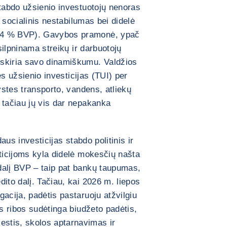
stabdo užsienio investuotojų nenoras
ir socialinis nestabilumas bei didelė
34 % BVP). Gavybos pramonė, ypač
 silpninama streikų ir darbuotojų
skiria savo dinamiškumu. Valdžios
nes užsienio investicijas (TUI) per
rystes transporto, vandens, atliekų
 tačiau jų vis dar nepakanka
daus investicijas stabdo politinis ir
sticijoms kyla didelė mokesčių našta
dalį BVP – taip pat bankų taupumas,
ito dalį. Tačiau, kai 2026 m. liepos
acija, padėtis pastaruoju atžvilgiu
as ribos sudėtinga biudžeto padėtis,
stis, skolos aptarnavimas ir