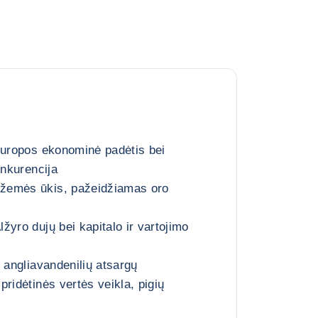
Europos ekonominė padėtis bei
onkurencija
žemės ūkis, pažeidžiamas oro
žyro dujų bei kapitalo ir vartojimo
 angliavandenilių atsargų
ridėtinės vertės veikla, pigių