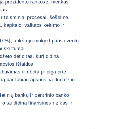
ija prezidento rankose, menkas
mas
ir teisminiai procesai, šešėlinė
 kapitalo, valiutos keitimo ir
0 %), aukštųjų mokyklų absolventų
ai skirtumai
džeto deficitas, kurį didina
mosios išlaidos
buvimas ir ribota prieiga prie
kurią dar labiau apsunkina duomenų
etinių bankų ir centrinio banko
 o tai didina finansines rizikas ir