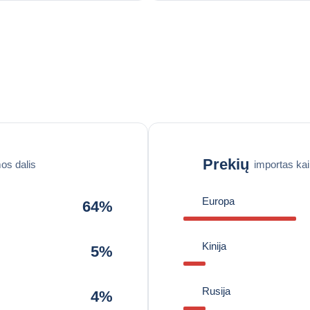
Prekių
os dalis
importas ka
Europa
64%
Kinija
5%
Rusija
4%