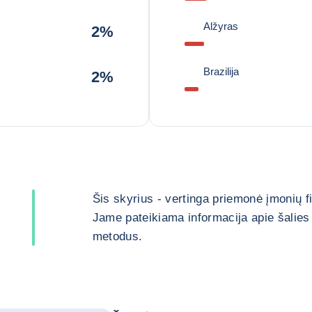
Alžyras
2%
Brazilija
2%
Šis skyrius - vertinga priemonė įmonių 
Jame pateikiama informacija apie šalies 
metodus.