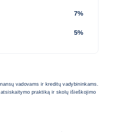
7%
5%
finansų vadovams ir kreditų vadybininkams.
atsiskaitymo praktiką ir skolų išieškojimo