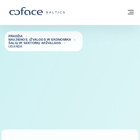
Eiti į turinį
Grįžti į pradžią
Me
„COFACE“ FOR TRADE - GRUPĖS PUSL
BALTICS
PRADŽIA
NAUJIENOS, ĮŽVALGOS IR EKONOMIKA
ŠALIŲ IR SEKTORIŲ APŽVALGOS
UGANDA