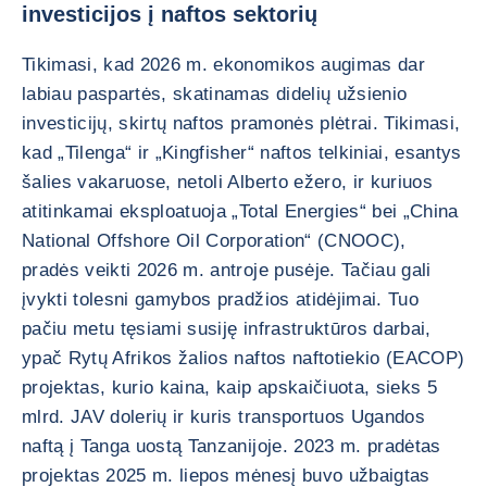
investicijos į naftos sektorių
Tikimasi, kad 2026 m. ekonomikos augimas dar
labiau paspartės, skatinamas didelių užsienio
investicijų, skirtų naftos pramonės plėtrai. Tikimasi,
kad „Tilenga“ ir „Kingfisher“ naftos telkiniai, esantys
šalies vakaruose, netoli Alberto ežero, ir kuriuos
atitinkamai eksploatuoja „Total Energies“ bei „China
National Offshore Oil Corporation“ (CNOOC),
pradės veikti 2026 m. antroje pusėje. Tačiau gali
įvykti tolesni gamybos pradžios atidėjimai. Tuo
pačiu metu tęsiami susiję infrastruktūros darbai,
ypač Rytų Afrikos žalios naftos naftotiekio (EACOP)
projektas, kurio kaina, kaip apskaičiuota, sieks 5
mlrd. JAV dolerių ir kuris transportuos Ugandos
naftą į Tanga uostą Tanzanijoje. 2023 m. pradėtas
projektas 2025 m. liepos mėnesį buvo užbaigtas