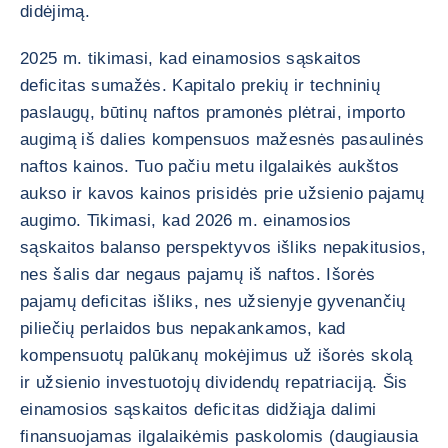
didėjimą.
2025 m. tikimasi, kad einamosios sąskaitos
deficitas sumažės. Kapitalo prekių ir techninių
paslaugų, būtinų naftos pramonės plėtrai, importo
augimą iš dalies kompensuos mažesnės pasaulinės
naftos kainos. Tuo pačiu metu ilgalaikės aukštos
aukso ir kavos kainos prisidės prie užsienio pajamų
augimo. Tikimasi, kad 2026 m. einamosios
sąskaitos balanso perspektyvos išliks nepakitusios,
nes šalis dar negaus pajamų iš naftos. Išorės
pajamų deficitas išliks, nes užsienyje gyvenančių
piliečių perlaidos bus nepakankamos, kad
kompensuotų palūkanų mokėjimus už išorės skolą
ir užsienio investuotojų dividendų repatriaciją. Šis
einamosios sąskaitos deficitas didžiąja dalimi
finansuojamas ilgalaikėmis paskolomis (daugiausia