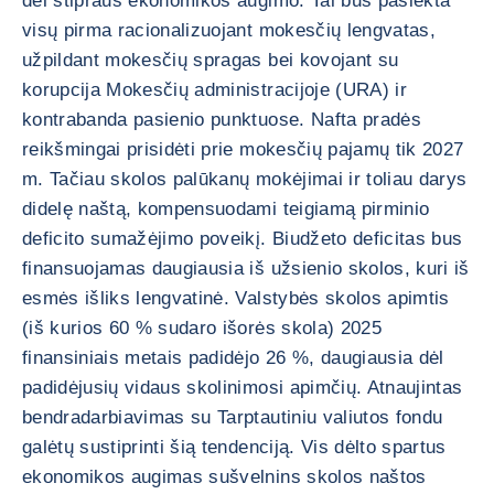
dėl stipraus ekonomikos augimo. Tai bus pasiekta
visų pirma racionalizuojant mokesčių lengvatas,
užpildant mokesčių spragas bei kovojant su
korupcija Mokesčių administracijoje (URA) ir
kontrabanda pasienio punktuose. Nafta pradės
reikšmingai prisidėti prie mokesčių pajamų tik 2027
m. Tačiau skolos palūkanų mokėjimai ir toliau darys
didelę naštą, kompensuodami teigiamą pirminio
deficito sumažėjimo poveikį. Biudžeto deficitas bus
finansuojamas daugiausia iš užsienio skolos, kuri iš
esmės išliks lengvatinė. Valstybės skolos apimtis
(iš kurios 60 % sudaro išorės skola) 2025
finansiniais metais padidėjo 26 %, daugiausia dėl
padidėjusių vidaus skolinimosi apimčių. Atnaujintas
bendradarbiavimas su Tarptautiniu valiutos fondu
galėtų sustiprinti šią tendenciją. Vis dėlto spartus
ekonomikos augimas sušvelnins skolos naštos