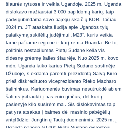
šiaurės rytuose ir veikia Ugandoje. 2025 m. Uganda
dislokavo mažiausiai 3 000 papildomų karių, taip
padvigubindama savo pajėgų skaičių KDR. Tačiau
2024 m. JT ataskaita liudija apie Ugandos tylų
palaikymą sukilėlių judėjimui „M23“, kuris veikia
tame pačiame regione ir kurį remia Ruanda. Be to,
politinis nestabilumas Pietų Sudane kelia vis
didesnę grėsmę šalies šiaurėje. Nuo 2025 m. kovo
mėn. Uganda laiko karius Pietų Sudano sostinėje
Džuboje, siekdama paremti prezidentą Salvą Kiiro
prieš diskredituoto viceprezidento Rieko Macharo
šalininkus. Kariuomenės buvimas nesutrukdė abiem
šalims įsitraukti į pasienio ginčus, dėl kurių
pasienyje kilo susirėmimai. Šis dislokavimas taip
pat yra atsakas į baimes dėl masinio pabėgėlių
antplūdžio: Jungtinių Tautų duomenimis, 2025 m. į
Ugandą pabėgo 50 000 Pietų Sudano gyventojų.