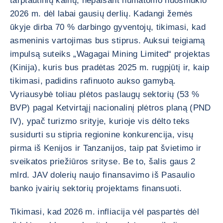
tarptautinių kainų, nepaisant numatomo nuosmukio
2026 m. dėl labai gausių derlių. Kadangi žemės
ūkyje dirba 70 % darbingo gyventojų, tikimasi, kad
asmeninis vartojimas bus stiprus. Auksui teigiamą
impulsą suteiks „Wagagai Mining Limited“ projektas
(Kinija), kuris bus pradėtas 2025 m. rugpjūtį ir, kaip
tikimasi, padidins rafinuoto aukso gamybą.
Vyriausybė toliau plėtos paslaugų sektorių (53 %
BVP) pagal Ketvirtąjį nacionalinį plėtros planą (PND
IV), ypač turizmo srityje, kurioje vis dėlto teks
susidurti su stipria regionine konkurencija, visų
pirma iš Kenijos ir Tanzanijos, taip pat švietimo ir
sveikatos priežiūros srityse. Be to, šalis gaus 2
mlrd. JAV dolerių naujo finansavimo iš Pasaulio
banko įvairių sektorių projektams finansuoti.
Tikimasi, kad 2026 m. infliacija vėl paspartės dėl