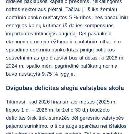
didelės paklausos kapitalo prekėms, reikalingoms
naftos sektoriaus plėtrai. Tačiau ji išliks žemiau
centrinio banko nustatytos 5 % ribos, nes pasaulinių
energijos kainų kritimas iš dalies kompensuos
importuotos infliacijos augimą. Dėl pasaulinio
ekonominio neapibrėžtumo ir nuolatinio infliacinio
spaudimo centrinio banko kitas pinigų politikos
sušvelninimas greičiausiai bus atidėtas iki 2026 m.
2024 m. spalio mėn. pagrindinė palūkanų norma
buvo nustatyta 9,75 % lygyje.
Dvigubas deficitas slegia valstybės skolą
Tikimasi, kad 2026 finansiniais metais (2025 m.
liepos 1 d. – 2026 m. birželio 30 d.) biudžeto
deficitas šiek tiek sumažės dėl geresnio valstybės
pajamų surinkimo, o šios augs sparčiau nei išlaidos