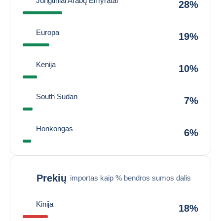
Jungtiniai Arabų Emyratai
28%
Europa
19%
Kenija
10%
South Sudan
7%
Honkongas
6%
Prekių
importas kaip % bendros sumos dalis
Kinija
18%