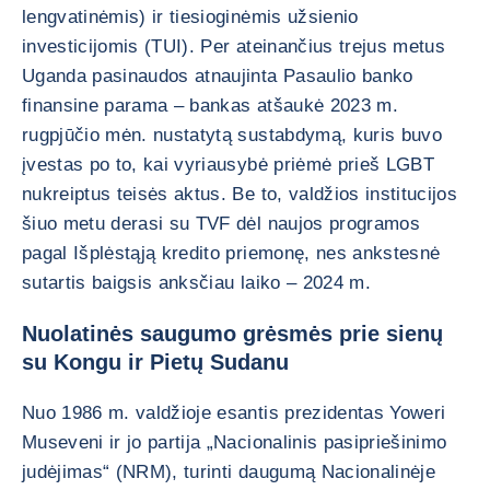
lengvatinėmis) ir tiesioginėmis užsienio
investicijomis (TUI). Per ateinančius trejus metus
Uganda pasinaudos atnaujinta Pasaulio banko
finansine parama – bankas atšaukė 2023 m.
rugpjūčio mėn. nustatytą sustabdymą, kuris buvo
įvestas po to, kai vyriausybė priėmė prieš LGBT
nukreiptus teisės aktus. Be to, valdžios institucijos
šiuo metu derasi su TVF dėl naujos programos
pagal Išplėstąją kredito priemonę, nes ankstesnė
sutartis baigsis anksčiau laiko – 2024 m.
Nuolatinės saugumo grėsmės prie sienų
su Kongu ir Pietų Sudanu
Nuo 1986 m. valdžioje esantis prezidentas Yoweri
Museveni ir jo partija „Nacionalinis pasipriešinimo
judėjimas“ (NRM), turinti daugumą Nacionalinėje