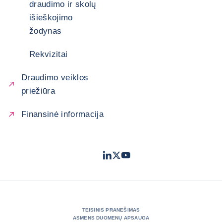
draudimo ir skolų
išieškojimo
žodynas
Rekvizitai
Draudimo veiklos
priežiūra
Finansinė informacija
LinkedIn
Twitter
Youtube
- „Coface“
- „Coface“
- „Coface“
TEISINIS PRANEŠIMAS
ASMENS DUOMENŲ APSAUGA