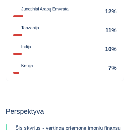
Jungtiniai Arabų Emyratai
12%
Tanzanija
11%
Indija
10%
Kenija
7%
Perspektyva
Šis skyrius - vertinga priemonė įmonių finansų