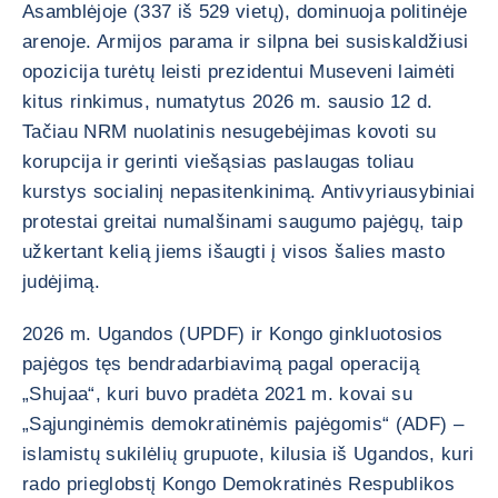
Asamblėjoje (337 iš 529 vietų), dominuoja politinėje
arenoje. Armijos parama ir silpna bei susiskaldžiusi
opozicija turėtų leisti prezidentui Museveni laimėti
kitus rinkimus, numatytus 2026 m. sausio 12 d.
Tačiau NRM nuolatinis nesugebėjimas kovoti su
korupcija ir gerinti viešąsias paslaugas toliau
kurstys socialinį nepasitenkinimą. Antivyriausybiniai
protestai greitai numalšinami saugumo pajėgų, taip
užkertant kelią jiems išaugti į visos šalies masto
judėjimą.
2026 m. Ugandos (UPDF) ir Kongo ginkluotosios
pajėgos tęs bendradarbiavimą pagal operaciją
„Shujaa“, kuri buvo pradėta 2021 m. kovai su
„Sąjunginėmis demokratinėmis pajėgomis“ (ADF) –
islamistų sukilėlių grupuote, kilusia iš Ugandos, kuri
rado prieglobstį Kongo Demokratinės Respublikos