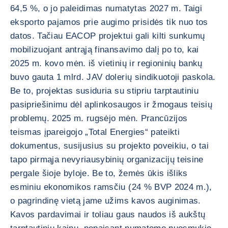
64,5 %, o jo paleidimas numatytas 2027 m. Taigi
eksporto pajamos prie augimo prisidės tik nuo tos
datos. Tačiau EACOP projektui gali kilti sunkumų
mobilizuojant antrąją finansavimo dalį po to, kai
2025 m. kovo mėn. iš vietinių ir regioninių bankų
buvo gauta 1 mlrd. JAV dolerių sindikuotoji paskola.
Be to, projektas susiduria su stipriu tarptautiniu
pasipriešinimu dėl aplinkosaugos ir žmogaus teisių
problemų. 2025 m. rugsėjo mėn. Prancūzijos
teismas įpareigojo „Total Energies“ pateikti
dokumentus, susijusius su projekto poveikiu, o tai
tapo pirmąja nevyriausybinių organizacijų teisine
pergale šioje byloje. Be to, žemės ūkis išliks
esminiu ekonomikos ramsčiu (24 % BVP 2024 m.),
o pagrindinę vietą jame užims kavos auginimas.
Kavos pardavimai ir toliau gaus naudos iš aukštų