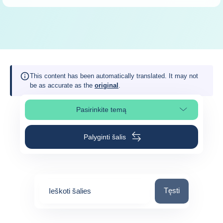
This content has been automatically translated. It may not
be as accurate as the
original
.
Pasirinkite temą
Pasirinkite puslapio skiltį
Palyginti šalis
Ieškoti šalies
Tęsti
Ieškoti šalies
0
suggestions