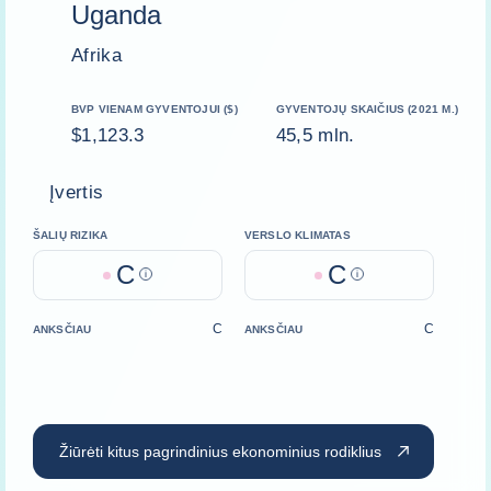
Uganda
Afrika
BVP VIENAM GYVENTOJUI ($)
GYVENTOJŲ SKAIČIUS (2021 M.)
$1,123.3
45,5 mln.
Įvertis
ŠALIŲ RIZIKA
VERSLO KLIMATAS
C
C
Help
Help
C
C
ANKSČIAU
ANKSČIAU
Žiūrėti kitus pagrindinius ekonominius rodiklius