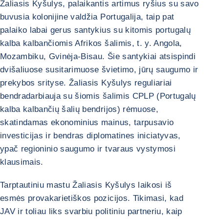
Žaliasis Kyšulys, palaikantis artimus ryšius su savo
buvusia kolonijine valdžia Portugalija, taip pat
palaiko labai gerus santykius su kitomis portugalų
kalba kalbančiomis Afrikos šalimis, t. y. Angola,
Mozambiku, Gvinėja-Bisau. Šie santykiai atsispindi
dvišaliuose susitarimuose švietimo, jūrų saugumo ir
prekybos srityse. Žaliasis Kyšulys reguliariai
bendradarbiauja su šiomis šalimis CPLP (Portugalų
kalba kalbančių šalių bendrijos) rėmuose,
skatindamas ekonominius mainus, tarpusavio
investicijas ir bendras diplomatines iniciatyvas,
ypač regioninio saugumo ir tvaraus vystymosi
klausimais.
Tarptautiniu mastu Žaliasis Kyšulys laikosi iš
esmės provakarietiškos pozicijos. Tikimasi, kad
JAV ir toliau liks svarbiu politiniu partneriu, kaip