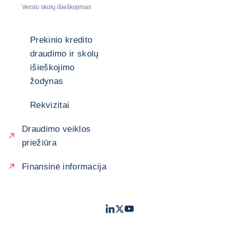
Verslo skolų išieškojimas
Prekinio kredito
draudimo ir skolų
išieškojimo
žodynas
Rekvizitai
Draudimo veiklos
priežiūra
Finansinė informacija
LinkedIn
Twitter
Youtube
- „Coface“
- „Coface“
- „Coface“