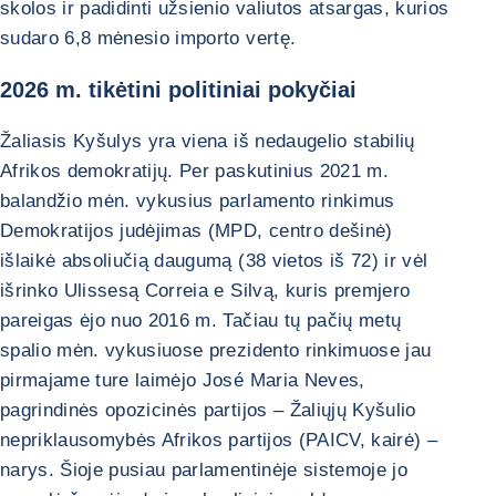
skolos ir padidinti užsienio valiutos atsargas, kurios
sudaro 6,8 mėnesio importo vertę.
2026 m. tikėtini politiniai pokyčiai
Žaliasis Kyšulys yra viena iš nedaugelio stabilių
Afrikos demokratijų. Per paskutinius 2021 m.
balandžio mėn. vykusius parlamento rinkimus
Demokratijos judėjimas (MPD, centro dešinė)
išlaikė absoliučią daugumą (38 vietos iš 72) ir vėl
išrinko Ulissesą Correia e Silvą, kuris premjero
pareigas ėjo nuo 2016 m. Tačiau tų pačių metų
spalio mėn. vykusiuose prezidento rinkimuose jau
pirmajame ture laimėjo José Maria Neves,
pagrindinės opozicinės partijos – Žaliųjų Kyšulio
nepriklausomybės Afrikos partijos (PAICV, kairė) –
narys. Šioje pusiau parlamentinėje sistemoje jo