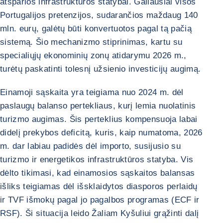
atsparios infrastruktūros statybai. Galiausiai visos
Portugalijos pretenzijos, sudarančios maždaug 140
mln. eurų, galėtų būti konvertuotos pagal tą pačią
sistemą. Šio mechanizmo stiprinimas, kartu su
specialiųjų ekonominių zonų atidarymu 2026 m.,
turėtų paskatinti tolesnį užsienio investicijų augimą.
Einamoji sąskaita yra teigiama nuo 2024 m. dėl
paslaugų balanso pertekliaus, kurį lemia nuolatinis
turizmo augimas. Šis perteklius kompensuoja labai
didelį prekybos deficitą, kuris, kaip numatoma, 2026
m. dar labiau padidės dėl importo, susijusio su
turizmo ir energetikos infrastruktūros statyba. Vis
dėlto tikimasi, kad einamosios sąskaitos balansas
išliks teigiamas dėl išsklaidytos diasporos perlaidų
ir TVF išmokų pagal jo pagalbos programas (ECF ir
RSF). Ši situacija leido Žaliam Kyšuliui grąžinti dalį