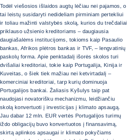
Todėl viešosios išlaidos augtų lėčiau nei pajamos, o
tai leistų susidaryti nedideliam pirminiam pertekliui
ir toliau mažinti valstybės skolą, kurios du trečdaliai
priklauso užsienio kreditoriams – daugiausia
daugiašalėms institucijoms, tokioms kaip Pasaulio
bankas, Afrikos plėtros bankas ir TVF, – lengvatinių
paskolų forma. Apie penktadalį išorės skolos turi
dvišaliai kreditoriai, tokie kaip Portugalija, Kinija ir
Kuveitas, o šiek tiek mažiau nei ketvirtadalį –
komerciniai kreditoriai, tarp kurių dominuoja
Portugalijos bankai. Žaliasis Kyšulys taip pat
naudojasi novatorišku mechanizmu, leidžiančiu
skolą konvertuoti į investicijas į klimato apsaugą.
Jau dabar 12 mln. EUR vertės Portugalijos turimų
iždo obligacijų buvo konvertuotos į finansavimą,
skirtą aplinkos apsaugai ir klimato pokyčiams