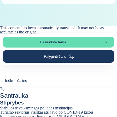
This content has been automatically translated. It may not be as
accurate as the
original
.
Pasirinkite temą
Pasirinkite puslapio skiltį
Palyginti šalis
Ieškoti šalies
Ieškoti šalies
0
Tęsti
suggestions
Santrauka
Stiprybės
Stabilios ir veiksmingos politinės institucijos
Turizmo sektorius visiškai atsigavo po COVID-19 krizės
Piniginės perlaidos iš diasporos (12 % BVP 2024 m.)