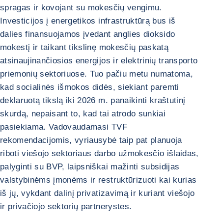
spragas ir kovojant su mokesčių vengimu.
Investicijos į energetikos infrastruktūrą bus iš
dalies finansuojamos įvedant anglies dioksido
mokestį ir taikant tikslinę mokesčių paskatą
atsinaujinančiosios energijos ir elektrinių transporto
priemonių sektoriuose. Tuo pačiu metu numatoma,
kad socialinės išmokos didės, siekiant paremti
deklaruotą tikslą iki 2026 m. panaikinti kraštutinį
skurdą, nepaisant to, kad tai atrodo sunkiai
pasiekiama. Vadovaudamasi TVF
rekomendacijomis, vyriausybė taip pat planuoja
riboti viešojo sektoriaus darbo užmokesčio išlaidas,
palyginti su BVP, laipsniškai mažinti subsidijas
valstybinėms įmonėms ir restruktūrizuoti kai kurias
iš jų, vykdant dalinį privatizavimą ir kuriant viešojo
ir privačiojo sektorių partnerystes.