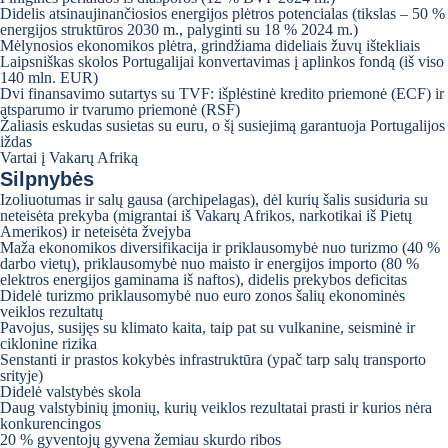
Didelis atsinaujinančiosios energijos plėtros potencialas (tikslas – 50 %
energijos struktūros 2030 m., palyginti su 18 % 2024 m.)
Mėlynosios ekonomikos plėtra, grindžiama dideliais žuvų ištekliais
Laipsniškas skolos Portugalijai konvertavimas į aplinkos fondą (iš viso
140 mln. EUR)
Dvi finansavimo sutartys su TVF: išplėstinė kredito priemonė (ECF) ir
atsparumo ir tvarumo priemonė (RSF)
Žaliasis eskudas susietas su euru, o šį susiejimą garantuoja Portugalijos
iždas
Vartai į Vakarų Afriką
Silpnybės
Izoliuotumas ir salų gausa (archipelagas), dėl kurių šalis susiduria su
neteisėta prekyba (migrantai iš Vakarų Afrikos, narkotikai iš Pietų
Amerikos) ir neteisėta žvejyba
Maža ekonomikos diversifikacija ir priklausomybė nuo turizmo (40 %
darbo vietų), priklausomybė nuo maisto ir energijos importo (80 %
elektros energijos gaminama iš naftos), didelis prekybos deficitas
Didelė turizmo priklausomybė nuo euro zonos šalių ekonominės
veiklos rezultatų
Pavojus, susijęs su klimato kaita, taip pat su vulkanine, seisminė ir
ciklonine rizika
Senstanti ir prastos kokybės infrastruktūra (ypač tarp salų transporto
srityje)
Didelė valstybės skola
Daug valstybinių įmonių, kurių veiklos rezultatai prasti ir kurios nėra
konkurencingos
20 % gyventojų gyvena žemiau skurdo ribos