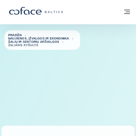
Eiti į turinį
Grįžti į pradžią
Me
„COFACE“ FOR TRADE - GRUPĖS PUSL
BALTICS
PRADŽIA
NAUJIENOS, ĮŽVALGOS IR EKONOMIKA
ŠALIŲ IR SEKTORIŲ APŽVALGOS
ŽALIASIS KYŠULYS