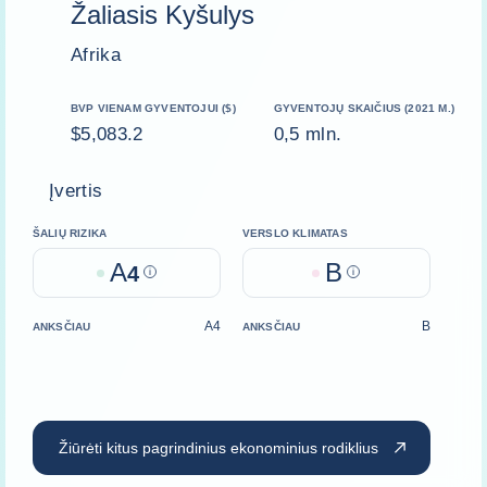
Žaliasis Kyšulys
Afrika
BVP VIENAM GYVENTOJUI ($)
GYVENTOJŲ SKAIČIUS (2021 M.)
$5,083.2
0,5 mln.
Įvertis
ŠALIŲ RIZIKA
VERSLO KLIMATAS
A
B
4
Help
Help
A4
B
ANKSČIAU
ANKSČIAU
Žiūrėti kitus pagrindinius ekonominius rodiklius