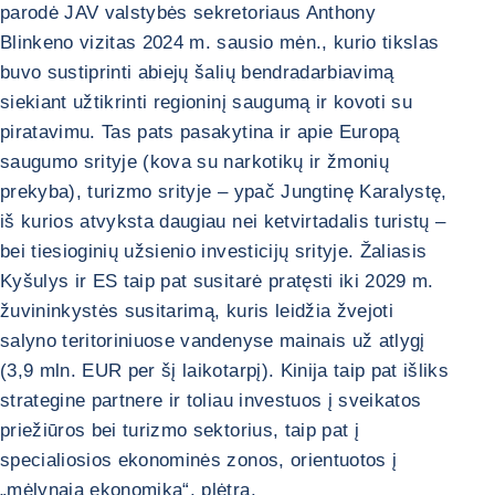
parodė JAV valstybės sekretoriaus Anthony
Blinkeno vizitas 2024 m. sausio mėn., kurio tikslas
buvo sustiprinti abiejų šalių bendradarbiavimą
siekiant užtikrinti regioninį saugumą ir kovoti su
piratavimu. Tas pats pasakytina ir apie Europą
saugumo srityje (kova su narkotikų ir žmonių
prekyba), turizmo srityje – ypač Jungtinę Karalystę,
iš kurios atvyksta daugiau nei ketvirtadalis turistų –
bei tiesioginių užsienio investicijų srityje. Žaliasis
Kyšulys ir ES taip pat susitarė pratęsti iki 2029 m.
žuvininkystės susitarimą, kuris leidžia žvejoti
salyno teritoriniuose vandenyse mainais už atlygį
(3,9 mln. EUR per šį laikotarpį). Kinija taip pat išliks
strategine partnere ir toliau investuos į sveikatos
priežiūros bei turizmo sektorius, taip pat į
specialiosios ekonominės zonos, orientuotos į
„mėlynąją ekonomiką“, plėtrą.