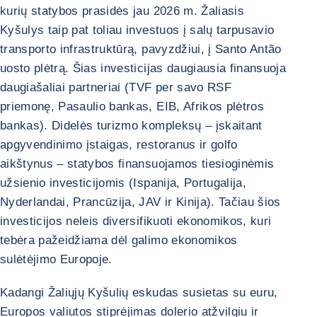
kurių statybos prasidės jau 2026 m. Žaliasis
Kyšulys taip pat toliau investuos į salų tarpusavio
transporto infrastruktūrą, pavyzdžiui, į Santo Antão
uosto plėtrą. Šias investicijas daugiausia finansuoja
daugiašaliai partneriai (TVF per savo RSF
priemonę, Pasaulio bankas, EIB, Afrikos plėtros
bankas). Didelės turizmo kompleksų – įskaitant
apgyvendinimo įstaigas, restoranus ir golfo
aikštynus – statybos finansuojamos tiesioginėmis
užsienio investicijomis (Ispanija, Portugalija,
Nyderlandai, Prancūzija, JAV ir Kinija). Tačiau šios
investicijos neleis diversifikuoti ekonomikos, kuri
tebėra pažeidžiama dėl galimo ekonomikos
sulėtėjimo Europoje.
Kadangi Žaliųjų Kyšulių eskudas susietas su euru,
Europos valiutos stiprėjimas dolerio atžvilgiu ir