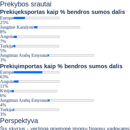
Prekybos srautai
Prekių
eksportas kaip % bendros sumos dalis
Europa
25%
Jungtinė Karalystė
8%
Angola
7%
Turkija
5%
Jungtiniai Arabų Emyratai
3%
Prekių
importas kaip % bendros sumos dalis
Europa
63%
Angola
11%
Kinija
6%
Jungtiniai Arabų Emyratai
4%
Turkija
3%
Perspektyva
Šis skyrius - vertinga priemonė įmonių finansų vadovams