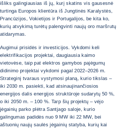
išliks galingiausias iš jų, kurį skatins vis gausesnė
turtinga Europos klientūra iš Jungtinės Karalystės,
Prancūzijos, Vokietijos ir Portugalijos, be kita ko,
kurių atvykimą turėtų palengvinti naujų oro maršrutų
atidarymas.
Augimui prisidės ir investicijos. Vykdomi keli
elektrifikacijos projektai, daugiausia kaimo
vietovėse, taip pat elektros gamybos pajėgumų
didinimo projektai vykdomi pagal 2022–2026 m.
Strateginį tvaraus vystymosi planą, kurio tikslas –
iki 2030 m. pasiekti, kad atsinaujinančiosios
energijos dalis energijos struktūroje sudarytų 50 %,
o iki 2050 m. – 100 %. Tarp šių projektų – vėjo
jėgainių parko plėtra Santjago saloje, kurio
galingumas padidės nuo 9 MW iki 22 MW, bei
aštuonių naujų saulės jėgainių statyba, kurių kai