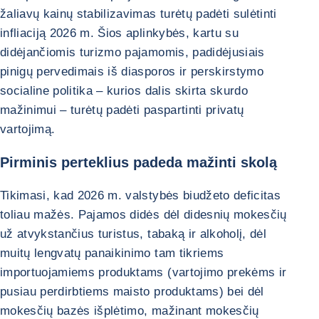
žaliavų kainų stabilizavimas turėtų padėti sulėtinti
infliaciją 2026 m. Šios aplinkybės, kartu su
didėjančiomis turizmo pajamomis, padidėjusiais
pinigų pervedimais iš diasporos ir perskirstymo
socialine politika – kurios dalis skirta skurdo
mažinimui – turėtų padėti paspartinti privatų
vartojimą.
Pirminis perteklius padeda mažinti skolą
Tikimasi, kad 2026 m. valstybės biudžeto deficitas
toliau mažės. Pajamos didės dėl didesnių mokesčių
už atvykstančius turistus, tabaką ir alkoholį, dėl
muitų lengvatų panaikinimo tam tikriems
importuojamiems produktams (vartojimo prekėms ir
pusiau perdirbtiems maisto produktams) bei dėl
mokesčių bazės išplėtimo, mažinant mokesčių