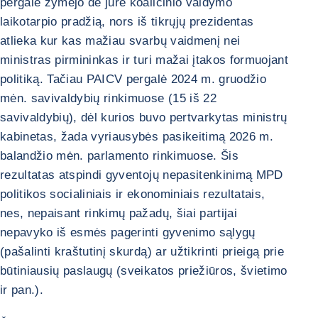
pergalė žymėjo de jure koalicinio valdymo
laikotarpio pradžią, nors iš tikrųjų prezidentas
atlieka kur kas mažiau svarbų vaidmenį nei
ministras pirmininkas ir turi mažai įtakos formuojant
politiką. Tačiau PAICV pergalė 2024 m. gruodžio
mėn. savivaldybių rinkimuose (15 iš 22
savivaldybių), dėl kurios buvo pertvarkytas ministrų
kabinetas, žada vyriausybės pasikeitimą 2026 m.
balandžio mėn. parlamento rinkimuose. Šis
rezultatas atspindi gyventojų nepasitenkinimą MPD
politikos socialiniais ir ekonominiais rezultatais,
nes, nepaisant rinkimų pažadų, šiai partijai
nepavyko iš esmės pagerinti gyvenimo sąlygų
(pašalinti kraštutinį skurdą) ar užtikrinti prieigą prie
būtiniausių paslaugų (sveikatos priežiūros, švietimo
ir pan.).