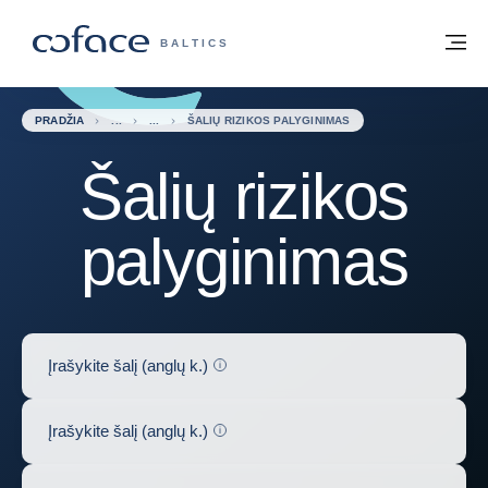
Eiti į turinį
Grįžti į pradžią
Me
„COFACE“ FOR TRADE - GRUPĖS PUSL
BALTICS
PRADŽIA
ŠALIŲ RIZIKOS PALYGINIMAS
Šalių rizikos
palyginimas
Help
Įrašykite šalį (anglų k.)
0
Help
Įrašykite šalį (anglų k.)
0