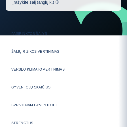
Help
Įrašykite šalį (anglų k.)
0
PASIRINKTOS ŠALYS
Atnaujinti toliau pateiktą lentelę
ŠALIŲ RIZIKOS VERTINIMAS
VERSLO KLIMATO VERTINIMAS
GYVENTOJŲ SKAIČIUS
BVP VIENAM GYVENTOJUI
STRENGTHS