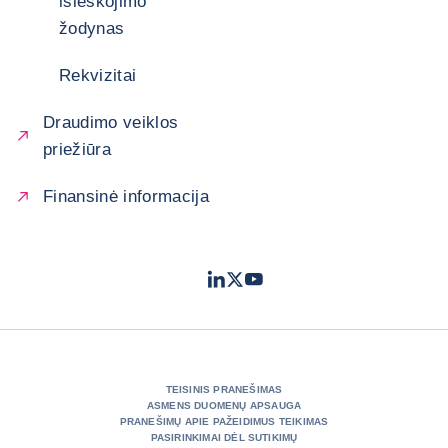
išieškojimo
žodynas
Rekvizitai
Draudimo veiklos
priežiūra
Finansinė informacija
LinkedIn
Twitter
Youtube
- „Coface“
- „Coface“
- „Coface“
TEISINIS PRANEŠIMAS
ASMENS DUOMENŲ APSAUGA
PRANEŠIMŲ APIE PAŽEIDIMUS TEIKIMAS
PASIRINKIMAI DĖL SUTIKIMŲ