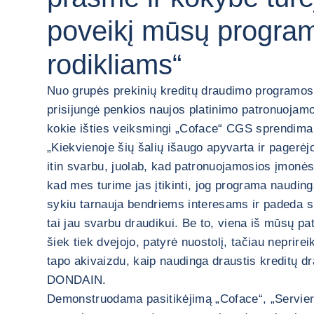
poveikį mūsų progra
rodikliams“
Nuo grupės prekinių kreditų draudimo programos 
prisijungė penkios naujos platinimo patronuojamos
kokie išties veiksmingi „Coface“ CGS sprendima
„Kiekvienoje šių šalių išaugo apyvarta ir pagerėjo
itin svarbu, juolab, kad patronuojamosios įmonės 
kad mes turime jas įtikinti, jog programa nauding
sykiu tarnauja bendriems interesams ir padeda s
tai jau svarbu draudikui. Be to, viena iš mūsų pa
šiek tiek dvejojo, patyrė nuostolį, tačiau neprireik
tapo akivaizdu, kaip naudinga draustis kreditų d
DONDAIN.
Demonstruodama pasitikėjimą „Coface“, „Servier