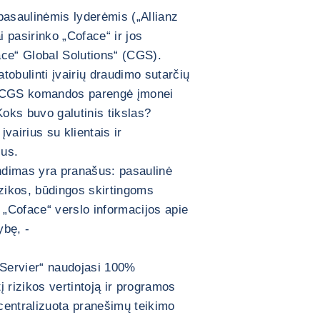
 pasaulinėmis lyderėmis („Allianz
i pasirinko „Coface“ ir jos
ce“ Global Solutions“ (CGS).
tobulinti įvairių draudimo sutarčių
ir CGS komandos parengė įmonei
oks buvo galutinis tikslas?
įvairius su klientais ir
ius.
ndimas yra pranašus: pasaulinė
zikos, būdingos skirtingoms
 „Coface“ verslo informacijos apie
ybę, -
„Servier“ naudojasi 100%
į rizikos vertintoją ir programos
centralizuota pranešimų teikimo