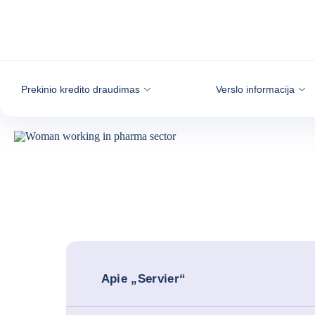
Eiti į turinį
Prekinio kredito draudimas
Verslo informacija
Apie „Servier“