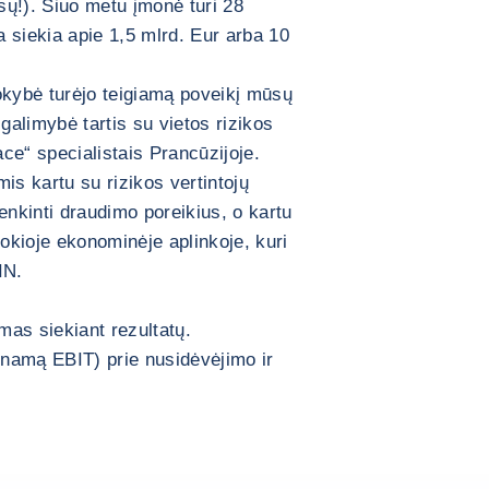
ų!). Šiuo metu įmonė turi 28
a siekia apie 1,5 mlrd. Eur arba 10
okybė turėjo teigiamą poveikį mūsų
limybė tartis su vietos rizikos
ace“ specialistais Prancūzijoje.
is kartu su rizikos vertintojų
tenkinti draudimo poreikius, o kartu
tokioje ekonominėje aplinkoje, kuri
IN.
mas siekiant rezultatų.
inamą EBIT) prie nusidėvėjimo ir