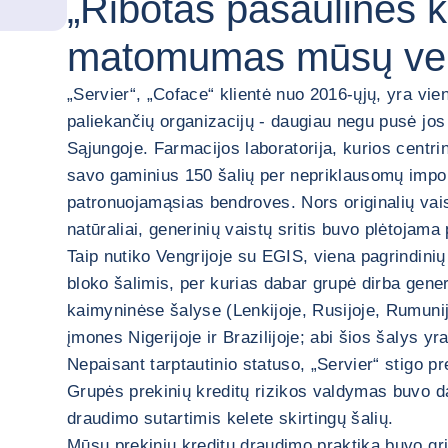
„Ribotas pasaulinės kl
matomumas mūsų vers
„Servier“, „Coface“ klientė nuo 2016-ųjų, yra vie
paliekančių organizacijų - daugiau negu pusė j
Sąjungoje. Farmacijos laboratorija, kurios centri
savo gaminius 150 šalių per nepriklausomų impor
patronuojamąsias bendroves. Nors originalių va
natūraliai, generinių vaistų sritis buvo plėtojama 
Taip nutiko Vengrijoje su EGIS, viena pagrindinių
bloko šalimis, per kurias dabar grupė dirba gener
kaimyninėse šalyse (Lenkijoje, Rusijoje, Rumunijoj
įmones Nigerijoje ir Brazilijoje; abi šios šalys y
Nepaisant tarptautinio statuso, „Servier“ stigo pr
Grupės prekinių kreditų rizikos valdymas buvo d
draudimo sutartimis kelete skirtingų šalių.
Mūsų prekinių kreditų draudimo praktika buvo gri