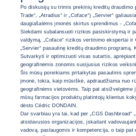
Po diskusijų su trimis prekinių kreditų draudimo
Trade“, „Atradius“ ir „Coface“) „Servier“ galiausia
daugiašalėms įmonės skirtus sprendimus - „Cofa
Siekdami subalansuoti rizikos pasiskirstymą ir pa
valdymą, „Coface“ rizikos vertinimo ekspertai 
„Servier“ pasaulinę kreditų draudimo programą. K
Sutvarkyti ir optimizuoti visas sutartis, aprėpiant 
geografinėmis zonomis susijusius rizikos veiksn
Šis mūsų poreikiams pritaikytas pasaulinis spre
įmonė, tokia, kaip mūsiškė, apdraudžiama nuo ri
geografinėms vietovėms. Taip pat atsižvelgėme į
mūsų farmacijos produktų platintojų klientus kok
dėsto Cédric DONDAIN.
Dar svarbiau yra tai, kad per „CGS Dashbroad“ 
atsidavusios organizacijos, įskaitant vadovaujant
vadovą, paslaugomis ir kompetencija, o taip pat 