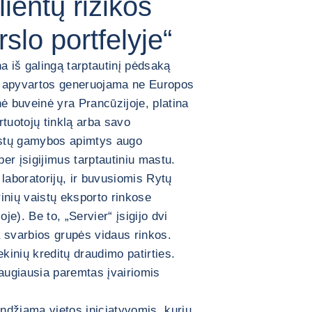
ientų rizikos
lo portfelyje“
na iš galingą tarptautinį pėdsaką
os apyvartos generuojama ne Europos
nė buveinė yra Prancūzijoje, platina
tuotojų tinklą arba savo
istų gamybos apimtys augo
per įsigijimus tarptautiniu mastu.
 laboratorijų, ir buvusiomis Rytų
inių vaistų eksporto rinkose
e). Be to, „Servier“ įsigijo dvi
ra svarbios grupės vidaus rinkos.
ekinių kreditų draudimo patirties.
augiausia paremtas įvairiomis
ndžiama vietos iniciatyvomis, kurių