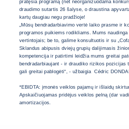
pratęsia programą (net neorganizuodama konkurs
draudimo sutartis 26 šalyse, o draustina apyvart
kartų daugiau negu pradžioje!
„Mūsų bendradarbiavimo vertė laiko prasme ir k
programos puikiems rodikliams. Mums naudinga ga
vertintojais; be to, galime konsultuotis ir su „Cof
Sklandus abipusis dviejų grupių dalijimasis žiniom
kompetencija ir patirtimi leidžia mums greitai pa
bendradarbiaujant - ir draudiko rizikos pozicijas 
gali greitai pablogėti“, - užbaigia Cédric DONDA
*EBIDTA: įmonės veiklos pajamų ir išlaidų skirtu
Apskaičiuojamas pridėjus veiklos pelną (dar vad
amortizacijos.