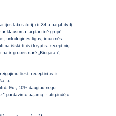
cijos laboratorijų ir 34-a pagal dydį
epriklausoma tarptautinė grupė.
gos, onkologinės ligos, imuninės
lima išskirti dvi kryptis: receptinių
amina ir grupės narė „Biogaran“,
igojimu tiekti receptinius ir
šalių.
mlrd. Eur, 10% daugiau negu
r“ pardavimo pajamų ir atspindėjo
.