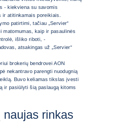
s - kiekviena su savomis
ir atitinkamais poreikiais.
mo patirtimi, tačiau „Servier“
ui matomumas, kaip ir pasaulinės
rolė, išliko riboti, -
vadovas, atsakingas už „Servier“
eriui brokerių bendrovei AON
upė nekantravo parengti nuodugnią
veiklą. Buvo keliamas tikslas įvesti
 ir pasiūlyti šią paslaugą kitoms
į naujas rinkas