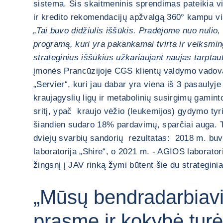
sistema. Šis skaitmeninis sprendimas pateikia vi
ir kredito rekomendacijų apžvalgą 360° kampu vi
„Tai buvo didžiulis iššūkis. Pradėjome nuo nulio
programą, kuri yra pakankamai tvirta ir veiksming
strateginius iššūkius užkariaujant naujas tarptau
įmonės Prancūzijoje CGS klientų valdymo vado
„Servier“, kuri jau dabar yra viena iš 3 pasaulyje
kraujagyslių ligų ir metabolinių susirgimų gamint
sritį, ypač kraujo vėžio (leukemijos) gydymo tyrim
šiandien sudaro 18% pardavimų, sparčiai auga. Ta
dviejų svarbių sandorių rezultatas: 2018 m. buvo
laboratorija „Shire“, o 2021 m. - AGIOS laboratori
žingsnį į JAV rinką žymi būtent šie du strateginiai
„Mūsų bendradarbiavi
prasme ir kokybė turė