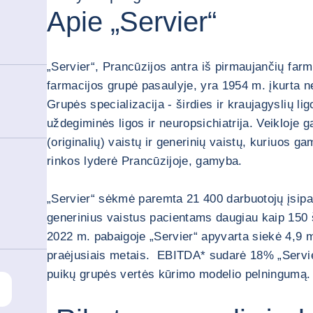
Apie „Servier“
“
„Servier“, Prancūzijos antra iš pirmaujančių farma
farmacijos grupė pasaulyje, yra 1954 m. įkurta n
Grupės specializacija - širdies ir kraujagyslių li
uždegiminės ligos ir neuropsichiatrija. Veikloje ga
(originalių) vaistų ir generinių vaistų, kuriuos g
rinkos lyderė Prancūzijoje, gamyba.
„Servier“ sėkmė paremta 21 400 darbuotojų įsipare
generinius vaistus pacientams daugiau kaip 150 
2022 m. pabaigoje „Servier“ apyvarta siekė 4,9 
praėjusiais metais. EBITDA* sudarė 18% „Servie
puikų grupės vertės kūrimo modelio pelningumą