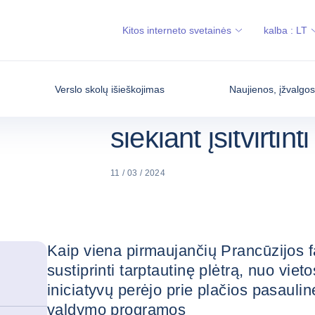
NAUJIENOS,
„SERVIER“ X 
PRADŽIA
ĮŽVALGOS IR
PASITIKĖJIMA
Kitos interneto svetainės
kalba :
LT
EKONOMIKA
„Servier“ x „Cofa
Verslo skolų išieškojimas
Naujienos, įžvalgo
programa ir ilgala
siekiant įsitvirtin
11 / 03 / 2024
Kaip viena pirmaujančių Prancūzijos 
sustiprinti tarptautinę plėtrą, nuo vie
iniciatyvų perėjo prie plačios pasaulin
valdymo programos