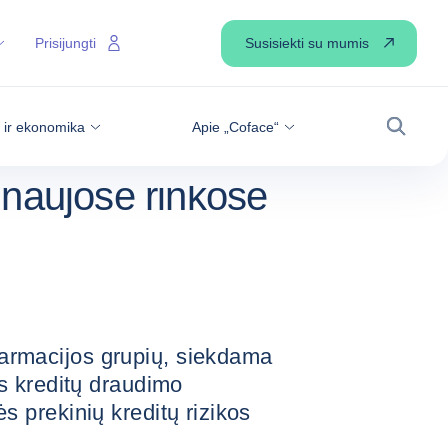
„COFACE“: PASAULINĖ PROGRAMA IR ILGALAIKIS
S SIEKIANT ĮSITVIRTINTI NAUJOSE RINKOSE
Susisiekti su mumis
Prisijungti
ce“: pasaulinė
s ir ekonomika
Apie „Coface“
ikis pasitikėjimas
Paiešk
ti naujose rinkose
farmacijos grupių, siekdama
tos kreditų draudimo
ės prekinių kreditų rizikos