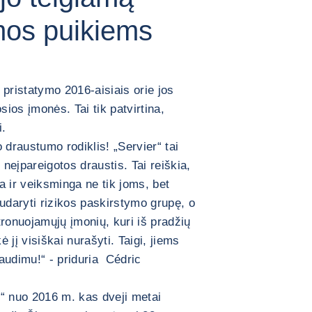
mos puikiems
pristatymo 2016-aisiais orie jos
ios įmonės. Tai tik patvirtina,
i.
 draustumo rodiklis! „Servier“ tai
neįpareigotos draustis. Tai reiškia,
a ir veiksminga ne tik joms, bet
udaryti rizikos paskirstymo grupę, o
tronuojamųjų įmonių, kuri iš pradžių
ė jį visiškai nurašyti. Taigi, jiems
raudimu!“ - priduria Cédric
“ nuo 2016 m. kas dveji metai