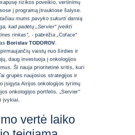
sapusę rizikos poveikio, vertinimų
sose į programą įtrauktose šalyse.
, tačiau mums pavyko sukurti darnią
a, kad padėtų „Servier“ įveikti
tines rinkas“, -
pabrėžia „Coface“
vas
Borislav TODOROV
.
 pirmaujančių vaistų nuo širdies ir
ojų, daug investuoja į onkologijos
us. Ši nauja prioritetinė sritis, kuri
i grupės naujosios strategijos ir
 įsigyta Airijos onkologijos tyrimų
jos onkologijos portfelis. „Servier“
 įvykiai.
mo vertė laiko
jo teigiamą