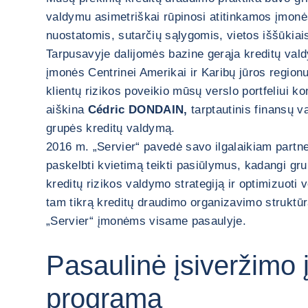
valdymu asimetriškai rūpinosi atitinkamos įmonė
nuostatomis, sutarčių sąlygomis, vietos iššūkiais 
Tarpusavyje dalijomės bazine gerąja kreditų valdy
įmonės Centrinei Amerikai ir Karibų jūros region
klientų rizikos poveikio mūsų verslo portfeliui kont
aiškina
Cédric DONDAIN,
tarptautinis finansų 
grupės kreditų valdymą.
2016 m. „Servier“ pavedė savo ilgalaikiam partn
paskelbti kvietimą teikti pasiūlymus, kadangi gr
kreditų rizikos valdymo strategiją ir optimizuoti 
tam tikrą kreditų draudimo organizavimo struktūrą
„Servier“ įmonėms visame pasaulyje.
Pasaulinė įsiveržimo 
programa