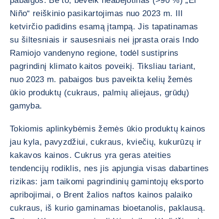
pabaigos. Be to, beveik neabejotinas (>90 %) „El
Niño“ reiškinio pasikartojimas nuo 2023 m. III
ketvirčio padidins esamą įtampą. Jis tapatinamas
su šiltesniais ir sausesniais nei įprasta orais Indo
Ramiojo vandenyno regione, todėl sustiprins
pagrindinį klimato kaitos poveikį. Tiksliau tariant,
nuo 2023 m. pabaigos bus paveikta kelių žemės
ūkio produktų (cukraus, palmių aliejaus, grūdų)
gamyba.
Tokiomis aplinkybėmis žemės ūkio produktų kainos
jau kyla, pavyzdžiui, cukraus, kviečių, kukurūzų ir
kakavos kainos. Cukrus yra geras ateities
tendencijų rodiklis, nes jis apjungia visas dabartines
rizikas: jam taikomi pagrindinių gamintojų eksporto
apribojimai, o Brent žalios naftos kainos palaiko
cukraus, iš kurio gaminamas bioetanolis, paklausą.