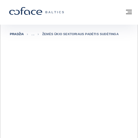
Eiti į turinį
Grįžti į pradžią
Me
„COFACE“ FOR TRADE - GRUPĖS PUSL
BALTICS
PRADŽIA
ŽEMĖS ŪKIO SEKTORIAUS PADĖTIS SUDĖTINGA