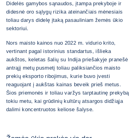
Didelės gamybos sąnaudos, įtampa prekyboje ir
didesnė oro sąlygų rizika ateinančiais mėnesiais
toliau darys didelę įtaką pasauliniam žemės ūkio
sektoriui.
Nors maisto kainos nuo 2022 m. vidurio krito,
vertinant pagal istorinius standartus, išlieka
aukštos, keletas šalių su Indija priešakyje pranešė
antrąjį metų pusmetį toliau paliksiančios maisto
prekių eksporto ribojimus, kurie buvo įvesti
reaguojant į aukštas kainas beveik prieš metus.
Šios priemonės ir toliau varžys tarptautinę prekybą
tokiu metu, kai grūdinių kultūrų atsargos didžiąja
dalimi koncentruotos keliose šalyse.