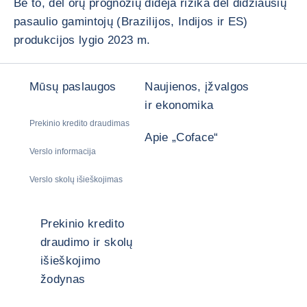
Be to, dėl orų prognozių didėja rizika dėl didžiausių
pasaulio gamintojų (Brazilijos, Indijos ir ES)
produkcijos lygio 2023 m.
Mūsų paslaugos
Naujienos, įžvalgos
ir ekonomika
Prekinio kredito draudimas
Apie „Coface“
Verslo informacija
Verslo skolų išieškojimas
Prekinio kredito
draudimo ir skolų
išieškojimo
žodynas