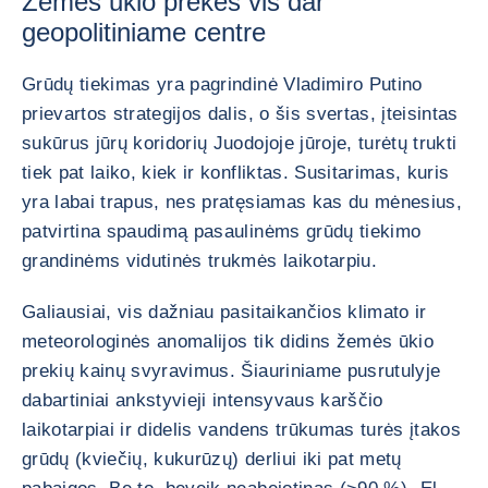
Žemės ūkio prekės vis dar
geopolitiniame centre
Grūdų tiekimas yra pagrindinė Vladimiro Putino
prievartos strategijos dalis, o šis svertas, įteisintas
sukūrus jūrų koridorių Juodojoje jūroje, turėtų trukti
tiek pat laiko, kiek ir konfliktas. Susitarimas, kuris
yra labai trapus, nes pratęsiamas kas du mėnesius,
patvirtina spaudimą pasaulinėms grūdų tiekimo
grandinėms vidutinės trukmės laikotarpiu.
Galiausiai, vis dažniau pasitaikančios klimato ir
meteorologinės anomalijos tik didins žemės ūkio
prekių kainų svyravimus. Šiauriniame pusrutulyje
dabartiniai ankstyvieji intensyvaus karščio
laikotarpiai ir didelis vandens trūkumas turės įtakos
grūdų (kviečių, kukurūzų) derliui iki pat metų