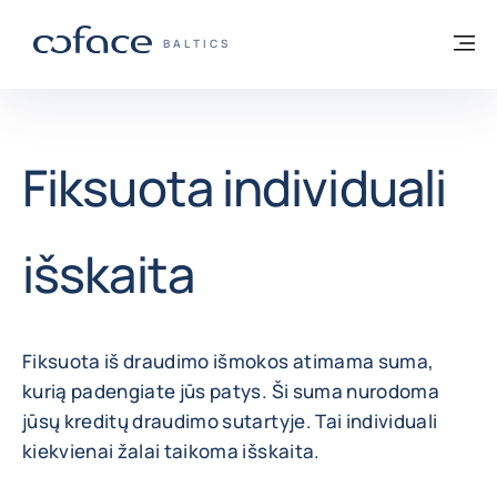
Eiti į turinį
Grįžti į pradžią
Me
„COFACE“ FOR TRADE - GRUPĖS PUSLAP
BALTICS
Fiksuota individuali
išskaita
Fiksuota iš draudimo išmokos atimama suma,
kurią padengiate jūs patys. Ši suma nurodoma
jūsų kreditų draudimo sutartyje. Tai individuali
kiekvienai žalai taikoma išskaita.