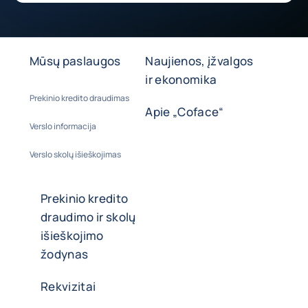
Mūsų paslaugos
Naujienos, įžvalgos
ir ekonomika
Prekinio kredito draudimas
Apie „Coface“
Verslo informacija
Verslo skolų išieškojimas
Prekinio kredito
draudimo ir skolų
išieškojimo
žodynas
Rekvizitai