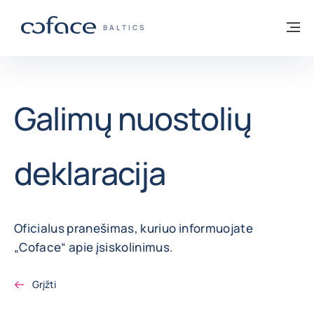
Eiti į turinį
Grįžti į pradžią
Me
„COFACE“ FOR TRADE - GRUPĖS PUSLAP
BALTICS
Galimų nuostolių
deklaracija
Oficialus pranešimas, kuriuo informuojate
„Coface“ apie įsiskolinimus.
Grįžti