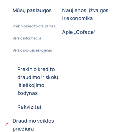
Mūsų paslaugos
Naujienos, įžvalgos
ir ekonomika
Prekinio kredito draudimas
Apie „Coface“
Verslo informacija
Verslo skolų išieškojimas
Prekinio kredito
draudimo ir skolų
išieškojimo
žodynas
Rekvizitai
Draudimo veiklos
priežiūra