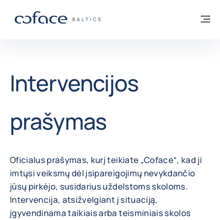
Eiti į turinį
Grįžti į pradžią
Me
„COFACE“ FOR TRADE - GRUPĖS PUSLAP
BALTICS
Intervencijos
prašymas
Oficialus prašymas, kurį teikiate „Coface“, kad ji
imtųsi veiksmų dėl įsipareigojimų nevykdančio
jūsų pirkėjo, susidarius uždelstoms skoloms.
Intervencija, atsižvelgiant į situaciją,
įgyvendinama taikiais arba teisminiais skolos