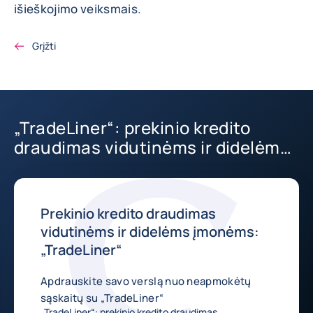
išieškojimo veiksmais.
Grįžti
„TradeLiner“: prekinio kredito
draudimas vidutinėms ir didelėms
įmonėms
Prekinio kredito draudimas
vidutinėms ir didelėms įmonėms:
„TradeLiner“
Apdrauskite savo verslą nuo neapmokėtų
sąskaitų su „TradeLiner“
„TradeLiner“: prekinio kredito draudimas