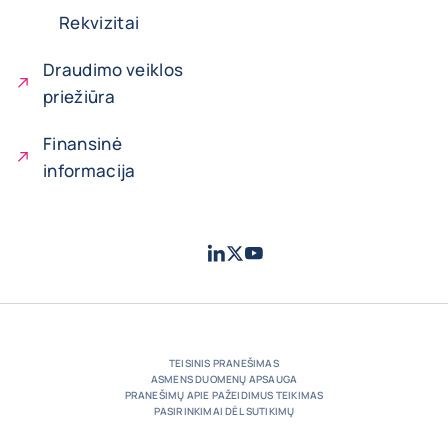
Rekvizitai
Draudimo veiklos
priežiūra
Finansinė
informacija
LinkedIn
Twitter
Youtube
- „Coface“
- „Coface“
- „Coface“
TEISINIS PRANEŠIMAS
ASMENS DUOMENŲ APSAUGA
PRANEŠIMŲ APIE PAŽEIDIMUS TEIKIMAS
PASIRINKIMAI DĖL SUTIKIMŲ