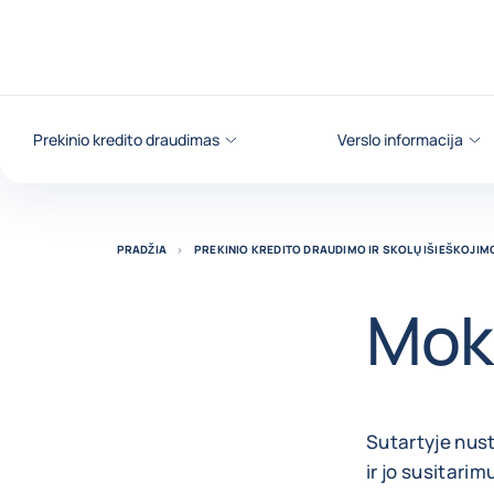
Eiti į turinį
Prekinio kredito draudimas
Verslo informacija
PRADŽIA
PREKINIO KREDITO DRAUDIMO IR SKOLŲ IŠIEŠKOJI
Mok
Sutartyje nust
ir jo susitarim