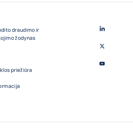
LinkedIn
- „Cofa
edito draudimo ir
škojimo žodynas
Twitter
- „Coface
Youtube
- „Cofac
klos priežiūra
formacija