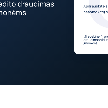
redito draudimas
Apdrauskite s
 įmonėms
neapmokėtų są
„TradeLiner“: pr
draudimas vidut
įmonėms