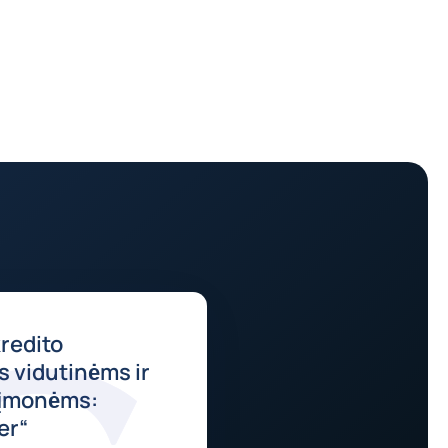
kredito
 vidutinėms ir
 įmonėms:
er“