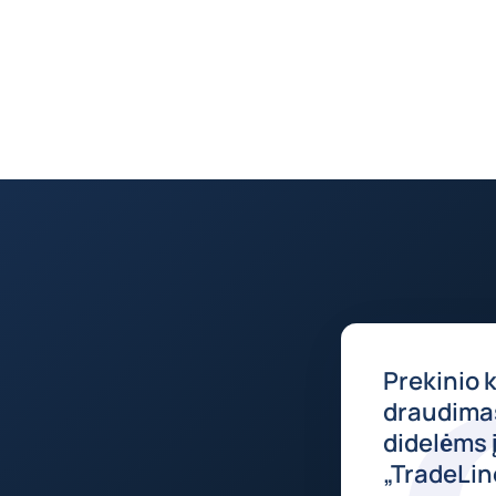
Prekinio 
draudimas
didelėms
„TradeLin