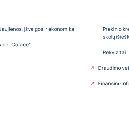
Naujienos, įžvalgos ir ekonomika
Prekinio kr
skolų išie
Apie „Coface“
Rekvizitai
Draudimo vei
Finansinė in