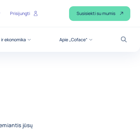
Susisiekti su mumis
Prisijungti
 ir ekonomika
Apie „Coface“
Paiešk
remiantis jūsų