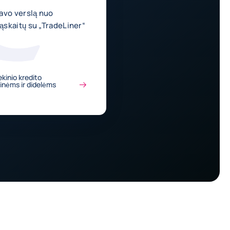
avo verslą nuo
skaitų su „TradeLiner“
ekinio kredito
inėms ir didelėms