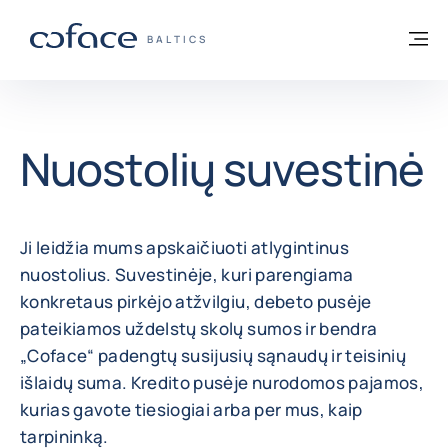
Eiti į turinį
Grįžti į pradžią
Me
„COFACE“ FOR TRADE - GRUPĖS PUSLAP
BALTICS
Nuostolių suvestinė
Ji leidžia mums apskaičiuoti atlygintinus
nuostolius. Suvestinėje, kuri parengiama
konkretaus pirkėjo atžvilgiu, debeto pusėje
pateikiamos uždelstų skolų sumos ir bendra
„Coface“ padengtų susijusių sąnaudų ir teisinių
išlaidų suma. Kredito pusėje nurodomos pajamos,
kurias gavote tiesiogiai arba per mus, kaip
tarpininką.