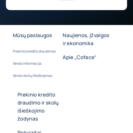
Mūsų paslaugos
Naujienos, įžvalgos
ir ekonomika
Prekinio kredito draudimas
Apie „Coface“
Verslo informacija
Verslo skolų išieškojimas
Prekinio kredito
draudimo ir skolų
išieškojimo
žodynas
Rekvizitai