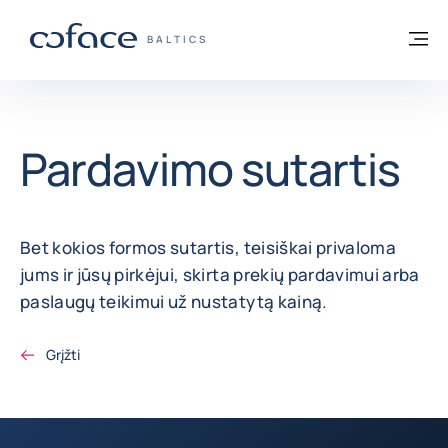
Eiti į turinį
Grįžti į pradžią
Me
„COFACE“ FOR TRADE - GRUPĖS PUSLAP
BALTICS
Pardavimo sutartis
Bet kokios formos sutartis, teisiškai privaloma
jums ir jūsų pirkėjui, skirta prekių pardavimui arba
paslaugų teikimui už nustatytą kainą.
Grįžti