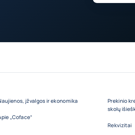
Naujienos, įžvalgos ir ekonomika
Prekinio kr
skolų išie
Apie „Coface“
Rekvizitai