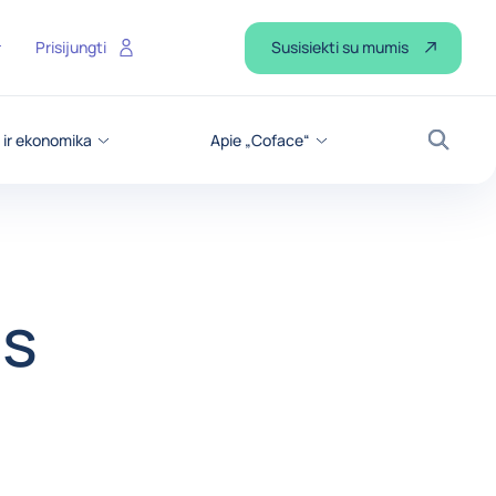
Susisiekti su mumis
Prisijungti
 ir ekonomika
Apie „Coface“
Paiešk
as