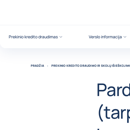
Eiti į turinį
Prekinio kredito draudimas
Verslo informacija
PRADŽIA
PREKINIO KREDITO DRAUDIMO IR SKOLŲ IŠIEŠKOJI
Pard
(tar