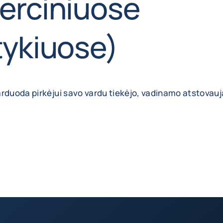
erciniuose
tykiuose)
arduoda pirkėjui savo vardu tiekėjo, vadinamo atstovau