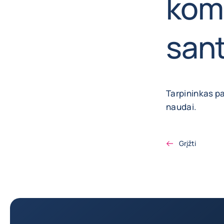
kom
san
Tarpininkas p
naudai.
Grįžti