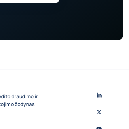
LinkedIn
- „Cofa
edito draudimo ir
škojimo žodynas
Twitter
- „Coface
Youtube
- „Cofac