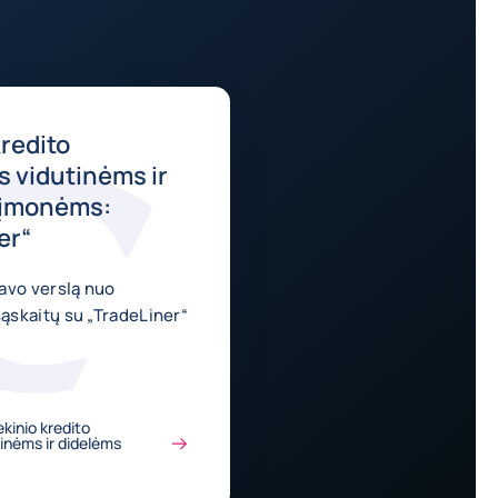
kredito
 vidutinėms ir
 įmonėms:
er“
avo verslą nuo
skaitų su „TradeLiner“
ekinio kredito
inėms ir didelėms