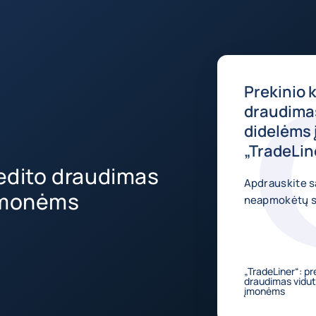
Prekinio 
draudimas
didelėms
„TradeLin
redito draudimas
Apdrauskite s
 įmonėms
neapmokėtų są
„TradeLiner“: pr
draudimas vidut
įmonėms