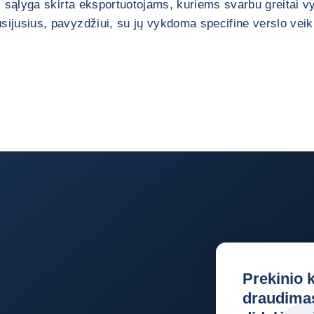
Ši sąlyga skirta eksportuotojams, kuriems svarbu greitai v
ijusius, pavyzdžiui, su jų vykdoma specifine verslo veik
Prekinio 
draudimas