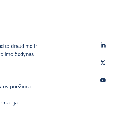
LinkedIn
- „Cofa
edito draudimo ir
kojimo žodynas
Twitter
- „Coface
Youtube
- „Cofac
los priežiūra
ormacija