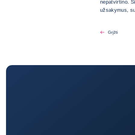
nepatvirtino. 
užsakymus, sus
Grįžti