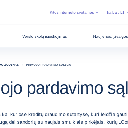
Kitos interneto svetainės
kalba :
LT
Verslo skolų išieškojimas
Naujienos, įžvalgo
IMO ŽODYNAS
PIRMOJO PARDAVIMO SĄLYGA
ojo pardavimo są
 kai kuriose kreditų draudimo sutartyse, kuri leidžia gaut
gą dėl sandorių su naujais smulkiais pirkėjais, kurių „Co