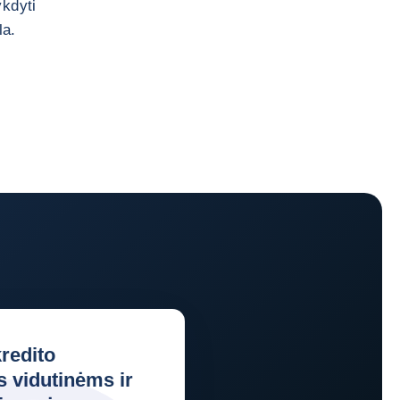
ykdyti
la.
kredito
 vidutinėms ir