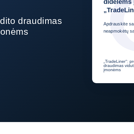
didelėms
„TradeLin
edito draudimas
Apdrauskite sa
įmonėms
neapmokėtų sąs
„TradeLiner“: pr
draudimas vidut
įmonėms