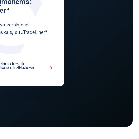
 įmonėms:
er“
vo verslą nuo
kaitų su „TradeLiner“
ekinio kredito
inėms ir didelėms