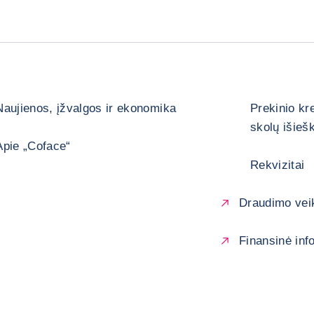
Naujienos, įžvalgos ir ekonomika
Prekinio kr
skolų išieš
Apie „Coface“
Rekvizitai
Draudimo veik
Finansinė inf