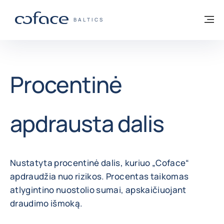
Eiti į turinį
Grįžti į pradžią
Me
„COFACE“ FOR TRADE - GRUPĖS PUSLAP
BALTICS
Procentinė
apdrausta dalis
Nustatyta procentinė dalis, kuriuo „Coface“
apdraudžia nuo rizikos. Procentas taikomas
atlygintino nuostolio sumai, apskaičiuojant
draudimo išmoką.