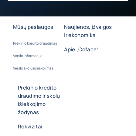
Mūsų paslaugos
Naujienos, įžvalgos
ir ekonomika
Prekinio kredito draudimas
Apie „Coface“
Verslo informacija
Verslo skolų išieškojimas
Prekinio kredito
draudimo ir skolų
išieškojimo
žodynas
Rekvizitai