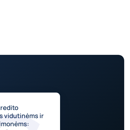
kredito
 vidutinėms ir
 įmonėms: