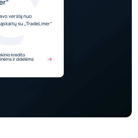
er“
avo verslą nuo
skaitų su „TradeLiner“
ekinio kredito
inėms ir didelėms