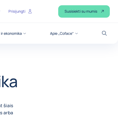
Susisiekti su mumis
Prisijungti
 ir ekonomika
Apie „Coface“
Paiešk
ika
t šiais
as arba