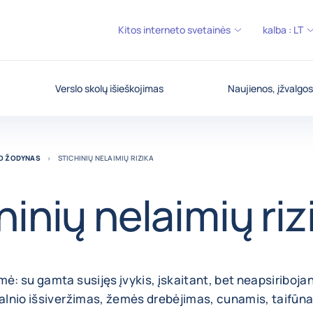
Kitos interneto svetainės
kalba :
LT
Verslo skolų išieškojimas
Naujienos, įžvalgos
MO ŽODYNAS
STICHINIŲ NELAIMIŲ RIZIKA
hinių nelaimių riz
mė: su gamta susijęs įvykis, įskaitant, bet neapsiribojan
kalnio išsiveržimas, žemės drebėjimas, cunamis, taifūn