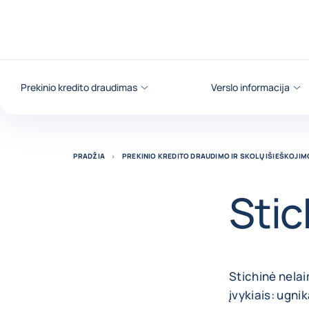
Eiti į turinį
Prekinio kredito draudimas
Verslo informacija
PRADŽIA
PREKINIO KREDITO DRAUDIMO IR SKOLŲ IŠIEŠKOJI
Stic
Stichinė nelai
įvykiais: ugni