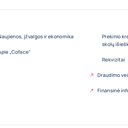
Naujienos, įžvalgos ir ekonomika
Prekinio kr
skolų išie
Apie „Coface“
Rekvizitai
Draudimo vei
Finansinė in