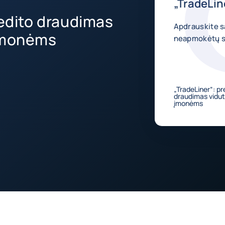
„TradeLin
redito draudimas
Apdrauskite s
 įmonėms
neapmokėtų są
„TradeLiner“: pr
draudimas vidut
įmonėms