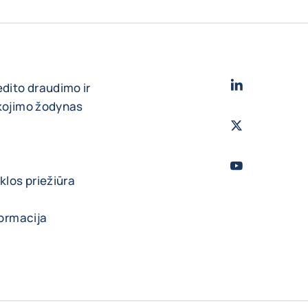
LinkedIn
- „Cofa
edito draudimo ir
škojimo žodynas
Twitter
- „Coface
Youtube
- „Cofac
klos priežiūra
formacija