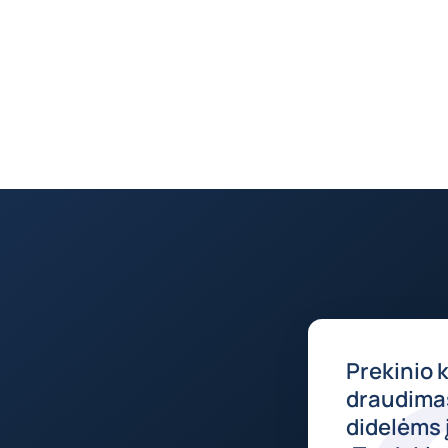
.
Prekinio 
draudimas
didelėms