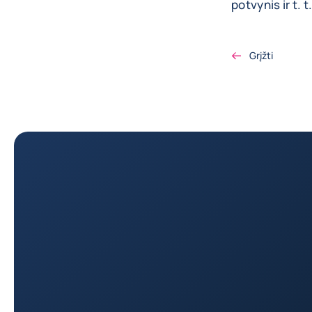
potvynis ir t. t
Grįžti