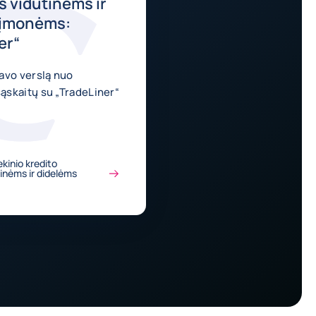
 vidutinėms ir
 įmonėms:
er“
avo verslą nuo
skaitų su „TradeLiner“
ekinio kredito
inėms ir didelėms