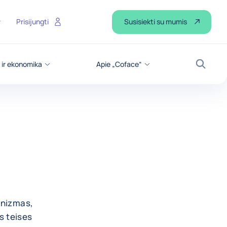
Susisiekti su mumis
Prisijungti
 ir ekonomika
Apie „Coface“
Paiešk
anizmas,
as teises