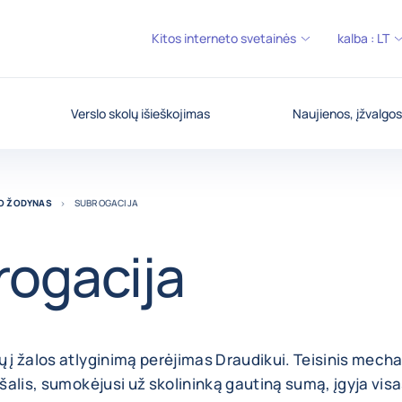
Kitos interneto svetainės
kalba :
LT
Verslo skolų išieškojimas
Naujienos, įžvalgos
MO ŽODYNAS
SUBROGACIJA
rogacija
ų į žalos atlyginimą perėjimas Draudikui. Teisinis mech
i šalis, sumokėjusi už skolininką gautiną sumą, įgyja vis