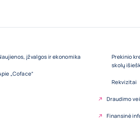
Naujienos, įžvalgos ir ekonomika
Prekinio kr
skolų išie
Apie „Coface“
Rekvizitai
Draudimo vei
Finansinė in