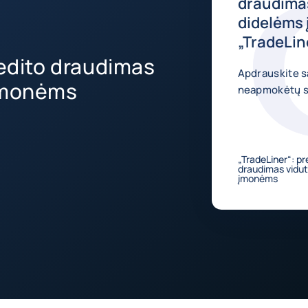
draudimas
didelėms
„TradeLin
redito draudimas
Apdrauskite s
 įmonėms
neapmokėtų są
„TradeLiner“: pr
draudimas vidut
įmonėms