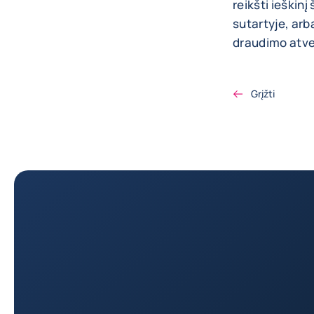
reikšti ieškinį
sutartyje, arb
draudimo atvej
Grįžti