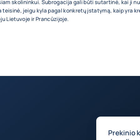
 šiam skolininkui. Subrogacija gali būti sutartinė, kai ji
a teisinė, jeigu kyla pagal konkretų įstatymą, kaip yra k
u Lietuvoje ir Prancūzijoje.
Prekinio 