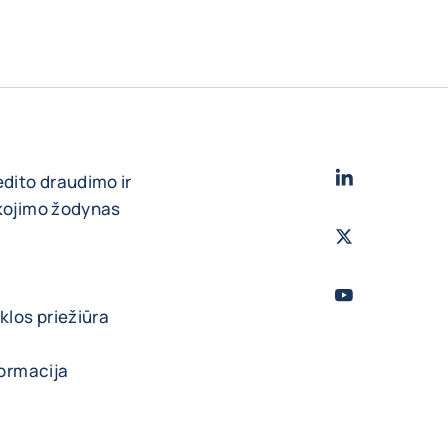
LinkedIn
- „Cofa
edito draudimo ir
škojimo žodynas
Twitter
- „Coface
Youtube
- „Cofac
klos priežiūra
formacija