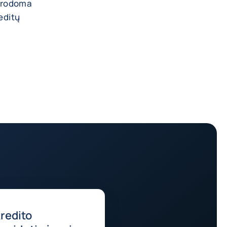
 nurodoma
reditų
kredito