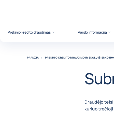
Eiti į turinį
Prekinio kredito draudimas
Verslo informacija
PRADŽIA
PREKINIO KREDITO DRAUDIMO IR SKOLŲ IŠIEŠKOJI
Sub
Draudėjo teisi
kuriuo trečioj