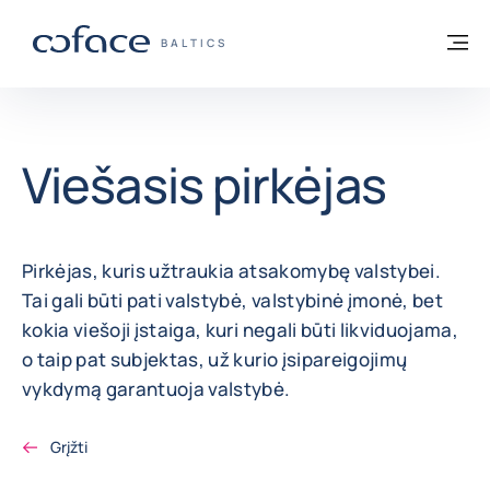
Eiti į turinį
Grįžti į pradžią
Me
„COFACE“ FOR TRADE - GRUPĖS PUSLAP
BALTICS
Viešasis pirkėjas
Pirkėjas, kuris užtraukia atsakomybę valstybei.
Tai gali būti pati valstybė, valstybinė įmonė, bet
kokia viešoji įstaiga, kuri negali būti likviduojama,
o taip pat subjektas, už kurio įsipareigojimų
vykdymą garantuoja valstybė.
Grįžti