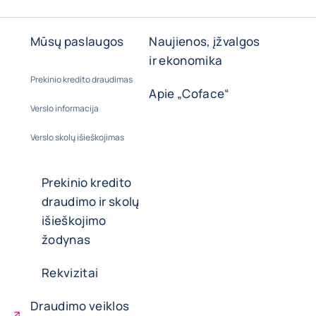
Mūsų paslaugos
Naujienos, įžvalgos
ir ekonomika
Prekinio kredito draudimas
Apie „Coface“
Verslo informacija
Verslo skolų išieškojimas
Prekinio kredito
draudimo ir skolų
išieškojimo
žodynas
Rekvizitai
Draudimo veiklos