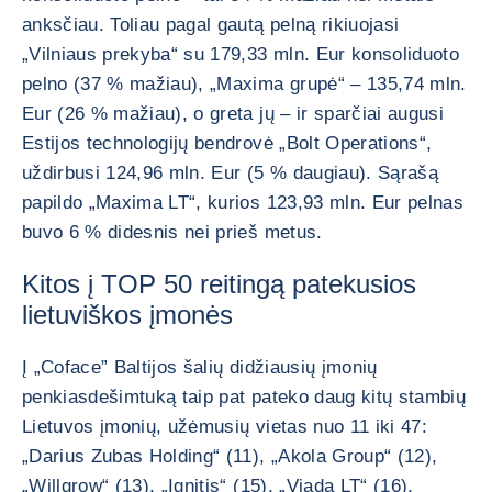
anksčiau. Toliau pagal gautą pelną rikiuojasi
„Vilniaus prekyba“ su 179,33 mln. Eur konsoliduoto
pelno (37 % mažiau), „Maxima grupė“ – 135,74 mln.
Eur (26 % mažiau), o greta jų – ir sparčiai augusi
Estijos technologijų bendrovė „Bolt Operations“,
uždirbusi 124,96 mln. Eur (5 % daugiau). Sąrašą
papildo „Maxima LT“, kurios 123,93 mln. Eur pelnas
buvo 6 % didesnis nei prieš metus.
Kitos į TOP 50 reitingą patekusios
lietuviškos įmonės
Į „Coface” Baltijos šalių didžiausių įmonių
penkiasdešimtuką taip pat pateko daug kitų stambių
Lietuvos įmonių, užėmusių vietas nuo 11 iki 47:
„Darius Zubas Holding“ (11), „Akola Group“ (12),
„Willgrow“ (13), „Ignitis“ (15), „Viada LT“ (16),