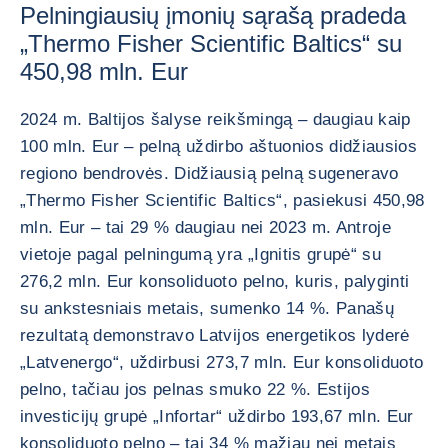
Pelningiausių įmonių sąrašą pradeda
„Thermo Fisher Scientific Baltics“ su
450,98 mln. Eur
2024 m. Baltijos šalyse reikšmingą – daugiau kaip
100 mln. Eur – pelną uždirbo aštuonios didžiausios
regiono bendrovės. Didžiausią pelną sugeneravo
„Thermo Fisher Scientific Baltics“, pasiekusi 450,98
mln. Eur – tai 29 % daugiau nei 2023 m. Antroje
vietoje pagal pelningumą yra „Ignitis grupė“ su
276,2 mln. Eur konsoliduoto pelno, kuris, palyginti
su ankstesniais metais, sumenko 14 %. Panašų
rezultatą demonstravo Latvijos energetikos lyderė
„Latvenergo“, uždirbusi 273,7 mln. Eur konsoliduoto
pelno, tačiau jos pelnas smuko 22 %. Estijos
investicijų grupė „Infortar“ uždirbo 193,67 mln. Eur
konsoliduoto pelno – tai 34 % mažiau nei metais