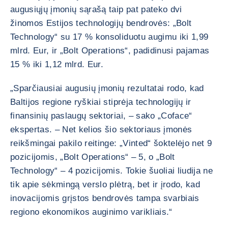
augusiųjų įmonių sąrašą taip pat pateko dvi
žinomos Estijos technologijų bendrovės: „Bolt
Technology“ su 17 % konsoliduotu augimu iki 1,99
mlrd. Eur, ir „Bolt Operations“, padidinusi pajamas
15 % iki 1,12 mlrd. Eur.
„Sparčiausiai augusių įmonių rezultatai rodo, kad
Baltijos regione ryškiai stiprėja technologijų ir
finansinių paslaugų sektoriai, – sako „Coface“
ekspertas. – Net kelios šio sektoriaus įmonės
reikšmingai pakilo reitinge: „Vinted“ šoktelėjo net 9
pozicijomis, „Bolt Operations“ – 5, o „Bolt
Technology“ – 4 pozicijomis. Tokie šuoliai liudija ne
tik apie sėkmingą verslo plėtrą, bet ir įrodo, kad
inovacijomis grįstos bendrovės tampa svarbiais
regiono ekonomikos auginimo varikliais.“