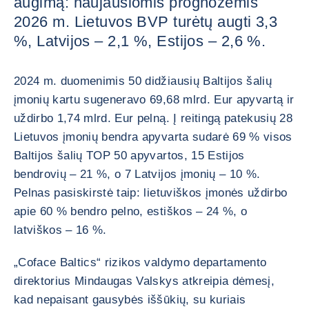
augimą: naujausiomis prognozėmis
2026 m. Lietuvos BVP turėtų augti 3,3
%, Latvijos – 2,1 %, Estijos – 2,6 %.
2024 m. duomenimis 50 didžiausių Baltijos šalių
įmonių kartu sugeneravo 69,68 mlrd. Eur apyvartą ir
uždirbo 1,74 mlrd. Eur pelną. Į reitingą patekusių 28
Lietuvos įmonių bendra apyvarta sudarė 69 % visos
Baltijos šalių TOP 50 apyvartos, 15 Estijos
bendrovių – 21 %, o 7 Latvijos įmonių – 10 %.
Pelnas pasiskirstė taip: lietuviškos įmonės uždirbo
apie 60 % bendro pelno, estiškos – 24 %, o
latviškos – 16 %.
„Coface Baltics“ rizikos valdymo departamento
direktorius Mindaugas Valskys atkreipia dėmesį,
kad nepaisant gausybės iššūkių, su kuriais