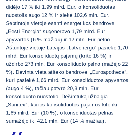
didėjo 17 % iki 1,99 mlrd. Eur, o konsoliduotas
nuostolis augo 12 % ir siekė 102,6 mln. Eur.
Septintoje vietoje esanti energetikos bendrovė
„Eesti Energia“ sugeneravo 1,79 mlrd. Eur
apyvartos (6 % mažiau) ir 12 mln. Eur pelno.
Aštuntoje vietoje Latvijos „Latvenergo“ pasiekė 1,70
mlrd. Eur konsoliduotų pajamų (krito 16 %) ir
uždirbo 273 mln. Eur konsoliduoto pelno (mažėjo 22
%). Devinta vieta atiteko bendrovei „Euroapotheca“,
kuri pasiekė 1,66 mlrd. Eur konsoliduotos apyvartos
(augo 4 %), tačiau patyrė 20,8 mln. Eur
konsoliduoto nuostolio. Dešimtuką užbaigia
„Sanitex“, kurios konsoliduotos pajamos kilo iki
1,65 mlrd. Eur (10 %), o konsoliduotas pelnas
sumažėjo iki 42,1 mln. Eur (14 % mažiau).