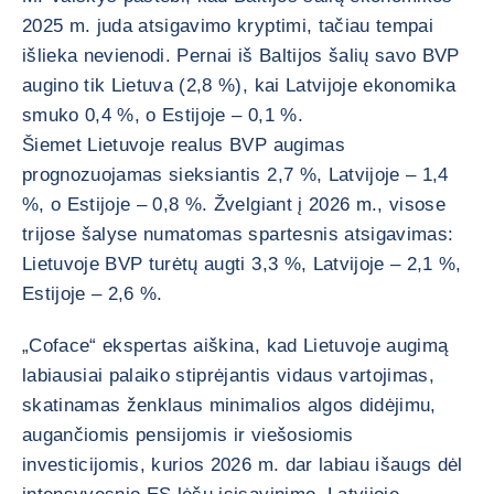
2025 m. juda atsigavimo kryptimi, tačiau tempai
išlieka nevienodi. Pernai iš Baltijos šalių savo BVP
augino tik Lietuva (2,8 %), kai Latvijoje ekonomika
smuko 0,4 %, o Estijoje – 0,1 %.
Šiemet Lietuvoje realus BVP augimas
prognozuojamas sieksiantis 2,7 %, Latvijoje – 1,4
%, o Estijoje – 0,8 %. Žvelgiant į 2026 m., visose
trijose šalyse numatomas spartesnis atsigavimas:
Lietuvoje BVP turėtų augti 3,3 %, Latvijoje – 2,1 %,
Estijoje – 2,6 %.
„Coface“ ekspertas aiškina, kad Lietuvoje augimą
labiausiai palaiko stiprėjantis vidaus vartojimas,
skatinamas ženklaus minimalios algos didėjimu,
augančiomis pensijomis ir viešosiomis
investicijomis, kurios 2026 m. dar labiau išaugs dėl