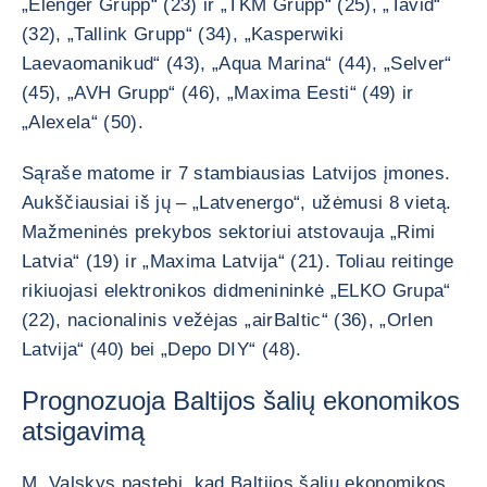
„Elenger Grupp“ (23) ir „TKM Grupp“ (25), „Tavid“
(32), „Tallink Grupp“ (34), „Kasperwiki
Laevaomanikud“ (43), „Aqua Marina“ (44), „Selver“
(45), „AVH Grupp“ (46), „Maxima Eesti“ (49) ir
„Alexela“ (50).
Sąraše matome ir 7 stambiausias Latvijos įmones.
Aukščiausiai iš jų – „Latvenergo“, užėmusi 8 vietą.
Mažmeninės prekybos sektoriui atstovauja „Rimi
Latvia“ (19) ir „Maxima Latvija“ (21). Toliau reitinge
rikiuojasi elektronikos didmenininkė „ELKO Grupa“
(22), nacionalinis vežėjas „airBaltic“ (36), „Orlen
Latvija“ (40) bei „Depo DIY“ (48).
Prognozuoja Baltijos šalių ekonomikos
atsigavimą
M. Valskys pastebi, kad Baltijos šalių ekonomikos