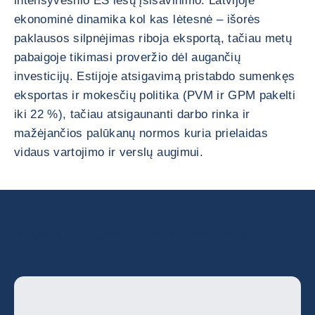
intensyvesnio ES lėšų įsisavinimo. Latvijoje
ekonominė dinamika kol kas lėtesnė – išorės
paklausos silpnėjimas riboja eksportą, tačiau metų
pabaigoje tikimasi proveržio dėl augančių
investicijų. Estijoje atsigavimą pristabdo sumenkęs
eksportas ir mokesčių politika (PVM ir GPM pakelti
iki 22 %), tačiau atsigaunanti darbo rinka ir
mažėjančios palūkanų normos kuria prielaidas
vidaus vartojimo ir verslų augimui.
Išsamus šalies rizikos vertinimas