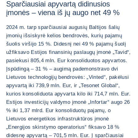
Sparčiausiai apyvartą didinusios
įmonės – viena iš jų augo net 49 %
2024 m. tarp sparčiausiai augusių Baltijos šalių
įmonių išsiskyrė kelios bendrovės, kurių pajamų
šuolis viršijo 15 %. Didesnį nei 49 % pajamų šuolį
užfiksavo Estijos finansinių paslaugų įmonė „Tavid“,
pasiekusi 805,4 mln. Eur konsoliduotos apyvartos.
Įspūdingą – 31 % – augimą pademonstravo dvi
Lietuvos technologijų bendrovės: „Vinted“, pakėlusi
apyvartą iki 739,9 mln. Eur, ir „Tesonet Global“,
kurios konsoliduota apyvarta kilo iki 714,7 mln. Eur.
Estijos investicijų valdymo įmonė „Infortar“ augo 26
% iki 1,37 mlrd. Eur konsoliduotų pajamų, o
Lietuvos energetikos infrastruktūros įmonė
„Energijos skirstymo operatorius“ fiksavo 18 %
didesnę apyvartą – 701,5 mln. Eur. Į sparčiausiai