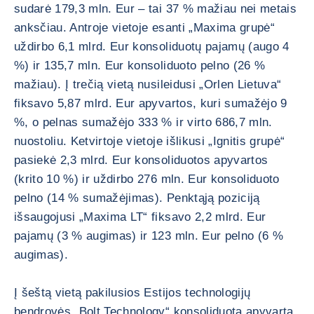
sudarė 179,3 mln. Eur – tai 37 % mažiau nei metais
anksčiau. Antroje vietoje esanti „Maxima grupė“
uždirbo 6,1 mlrd. Eur konsoliduotų pajamų (augo 4
%) ir 135,7 mln. Eur konsoliduoto pelno (26 %
mažiau). Į trečią vietą nusileidusi „Orlen Lietuva“
fiksavo 5,87 mlrd. Eur apyvartos, kuri sumažėjo 9
%, o pelnas sumažėjo 333 % ir virto 686,7 mln.
nuostoliu. Ketvirtoje vietoje išlikusi „Ignitis grupė“
pasiekė 2,3 mlrd. Eur konsoliduotos apyvartos
(krito 10 %) ir uždirbo 276 mln. Eur konsoliduoto
pelno (14 % sumažėjimas). Penktąją poziciją
išsaugojusi „Maxima LT“ fiksavo 2,2 mlrd. Eur
pajamų (3 % augimas) ir 123 mln. Eur pelno (6 %
augimas).
Į šeštą vietą pakilusios Estijos technologijų
bendrovės „Bolt Technology“ konsoliduota apyvarta