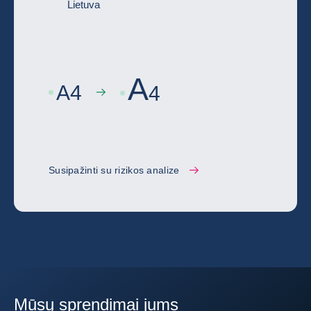
Lietuva
A
A
4
4
Susipažinti su rizikos analize
Mūsų sprendimai jums