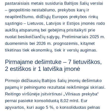
pastaraisiais metais susiduria Baltijos šalių verslai
– geopolitinio nestabilumo, prekybos karų ir
neapibrėžtumo, didžiųjų Europos prekybos rinkų
sąstingio – Lietuvos, Latvijos ir Estijos įmonės rodo
aukštą atsparumą bei gebėjimą prisitaikyti prie
nuolat besikeičiančių sąlygų. Preliminariais 2025 m.
duomenimis bei 2026 m. prognozėmis, kitąmet
tikėtinas tiek ekonomikų, tiek ir verslų augimas.
Pirmajame dešimtuke – 7 lietuviškos,
2 estiškos ir 1 latviška įmonė
Pirmojo didžiausių Baltijos šalių įmonių dešimtuko
pajamų ir pelningumo rezultatai reikšmingai skiriasi.
Reitingo viršūnėje įsitvirtinusi „Vilniaus prekyba“
pernai pasiekė konsoliduotą 8,02 mlrd. Eur
apyvartos, kuri augo 5 %, o konsoliduotas pelnas