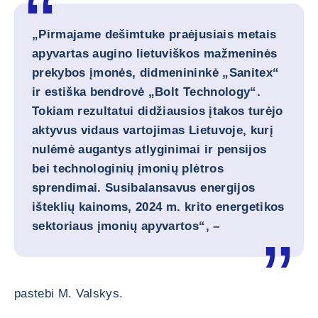
„Pirmajame dešimtuke praėjusiais metais
apyvartas augino lietuviškos mažmeninės
prekybos įmonės, didmenininkė „Sanitex“
ir estiška bendrovė „Bolt Technology“.
Tokiam rezultatui didžiausios įtakos turėjo
aktyvus vidaus vartojimas Lietuvoje, kurį
nulėmė augantys atlyginimai ir pensijos
bei technologinių įmonių plėtros
sprendimai. Susibalansavus energijos
išteklių kainoms, 2024 m. krito energetikos
sektoriaus įmonių apyvartos“, –
pastebi M. Valskys.