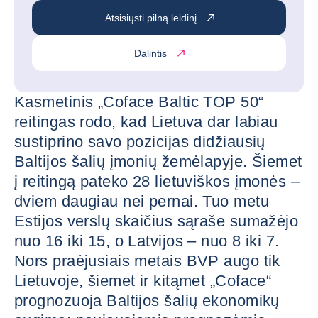
Atsisiųsti pilną leidinį
Dalintis
Kasmetinis „Coface Baltic TOP 50“
reitingas rodo, kad Lietuva dar labiau
sustiprino savo pozicijas didžiausių
Baltijos šalių įmonių žemėlapyje. Šiemet
į reitingą pateko 28 lietuviškos įmonės –
dviem daugiau nei pernai. Tuo metu
Estijos verslų skaičius sąraše sumažėjo
nuo 16 iki 15, o Latvijos – nuo 8 iki 7.
Nors praėjusiais metais BVP augo tik
Lietuvoje, šiemet ir kitąmet „Coface“
prognozuoja Baltijos šalių ekonomikų