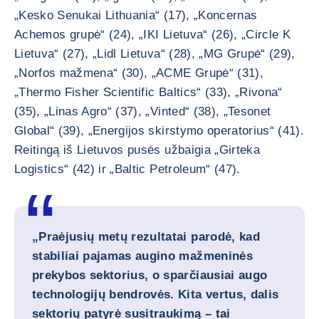
„Kesko Senukai Lithuania“ (17), „Koncernas
Achemos grupė“ (24), „IKI Lietuva“ (26), „Circle K
Lietuva“ (27), „Lidl Lietuva“ (28), „MG Grupė“ (29),
„Norfos mažmena“ (30), „ACME Grupė“ (31),
„Thermo Fisher Scientific Baltics“ (33), „Rivona“
(35), „Linas Agro“ (37), „Vinted“ (38), „Tesonet
Global“ (39), „Energijos skirstymo operatorius“ (41).
Reitingą iš Lietuvos pusės užbaigia „Girteka
Logistics“ (42) ir „Baltic Petroleum“ (47).
„Praėjusių metų rezultatai parodė, kad
stabiliai pajamas augino mažmeninės
prekybos sektorius, o sparčiausiai augo
technologijų bendrovės. Kita vertus, dalis
sektorių patyrė susitraukimą – tai