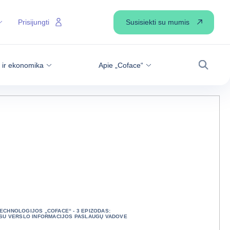
Susisiekti su mumis
Prisijungti
s ir ekonomika
Apie „Coface“
Paiešk
ECHNOLOGIJOS „COFACE“ - 3 EPIZODAS:
 SU VERSLO INFORMACIJOS PASLAUGŲ VADOVE