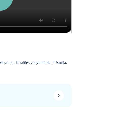
Massimo, IT srities vadybininku
, ir
Samia,
play_video