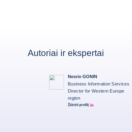
Autoriai ir ekspertai
Nesrin GONIN
Business Information Services
Director for Western Europe
region
Žiūrėti profilį
Nesrin Linkedin