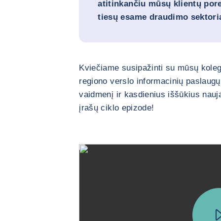
atitinkančiu mūsų klientų pore
tiesų esame draudimo sektori
Kviečiame susipažinti su mūsų kol
regiono verslo informacinių paslaug
vaidmenį ir kasdienius iššūkius nauj
įrašų ciklo epizode!