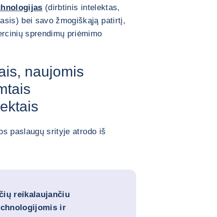
chnologijas
(dirbtinis intelektas,
is) bei savo žmogiškąją patirtį,
rcinių sprendimų priėmimo
ais, naujomis
mtais
jektais
s paslaugų srityje atrodo iš
ių reikalaujančiu
echnologijomis ir