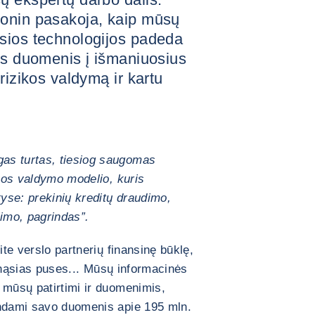
Gonin pasakoja, kaip mūsų
sios technologijos padeda
us duomenis į išmaniuosius
rizikos valdymą ir kartu
as turtas, tiesiog saugomas
ikos valdymo modelio, kuris
yse: prekinių kreditų draudimo,
jimo, pagrindas”.
ite verslo partnerių finansinę būklę,
ilpnąsias puses... Mūsų informacinės
 mūsų patirtimi ir duomenimis,
indami savo duomenis apie 195 mln.