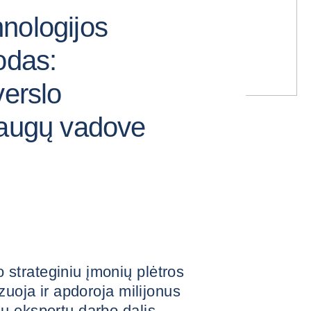
nologijos
odas:
verslo
laugų vadove
trateginiu įmonių plėtros
zuoja ir apdoroja milijonus
ų ekspertų darbo dalis.