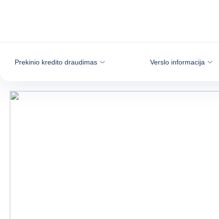
Eiti į turinį
Prekinio kredito draudimas
Verslo informacija