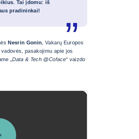
ikius. Tai įdomu: iš
aus pradininkai!
egės
Nesrin Gonin
, Vakarų Europos
ų vadovės, pasakojimu apie jos
ame „
Data & Tech @Coface“
vaizdo