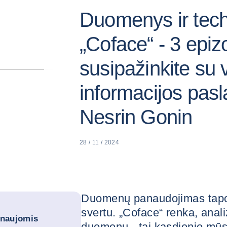
Duomenys ir tech
„Coface“ - 3 epiz
susipažinkite su 
informacijos pas
Nesrin Gonin
28 / 11 / 2024
Duomenų panaudojimas tapo s
svertu. „Coface“ renka, anali
 naujomis
duomenų - tai kasdienio mūs