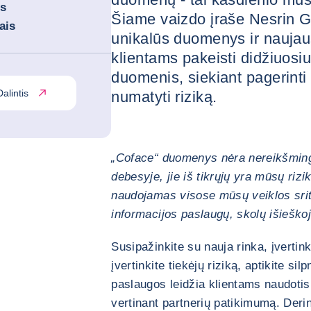
is
Šiame vaizdo įraše Nesrin 
ais
unikalūs duomenys ir naujau
klientams pakeisti didžiuosi
duomenis, siekiant pagerinti 
Dalintis
numatyti riziką.
„Coface“ duomenys nėra nereikšming
debesyje, jie iš tikrųjų yra mūsų riz
naudojamas visose mūsų veiklos srit
informacijos paslaugų, skolų išieško
Susipažinkite su nauja rinka, įvertink
įvertinkite tiekėjų riziką, aptikite s
paslaugos leidžia klientams naudotis
vertinant partnerių patikimumą. Der