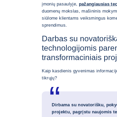
įmonių pasaulyje,
pažangiausias te
duomenų mokslas, mašininis mokymas
siūlome klientams veiksmingus kome
sprendimus.
Darbas su novatorišk
technologijomis pare
transformaciniais pro
Kaip kasdienis gyvenimas informacijo
tikrųjų?
Dirbama su novatorišku, pokyč
projektu, pagrįstu naujomis t