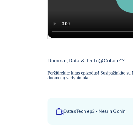
Domina „Data & Tech @Coface“?
Peržiūrėkite kitus epizodus!
Susipažinkite su 
duomenų vadybininke
.
Data&Tech ep3 - Nesrin Gonin