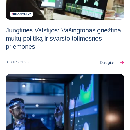
#
EKONOMIKA
Jungtinės Valstijos: Vašingtonas griežtina
muitų politiką ir svarsto tolimesnes
priemones
Daugiau
31 / 07 / 2026