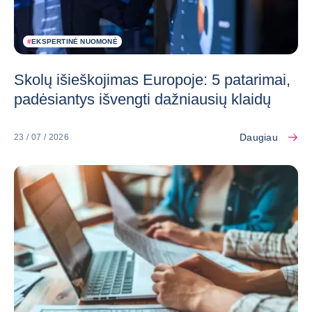
#
EKSPERTINĖ NUOMONĖ
Skolų išieškojimas Europoje: 5 patarimai,
padėsiantys išvengti dažniausių klaidų
Daugiau
23 / 07 / 2026