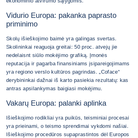
ekonominio atvirumo sąlygomis.
Vidurio Europa: pakanka paprasto
priminimo
Skolų išieškojimo baimė yra galingas svertas.
Skolininkai reaguoja greitai: 50 proc. atvejų jie
nedelaisnt siūlo mokėjimo grafiką. Įmonės
reputacija ir pagarba finansiniams įsipareigojimams
yra regiono verslo kultūros pagrindas. „Coface“
derybininkai dažnai iš karto pasiekia rezultatų: kas
antras apsilankymas baigiasi mokėjimu.
Vakarų Europa: palanki aplinka
Išieškojimo rodikliai yra puikūs, teisminiai procesai
yra prieinami, o teismo sprendimai vykdomi našiai.
Išieškojimo procedūros supaprastintos dėl Europos