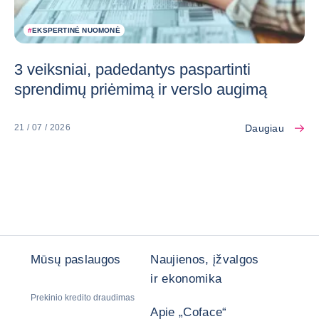
#
EKSPERTINĖ NUOMONĖ
3 veiksniai, padedantys paspartinti
sprendimų priėmimą ir verslo augimą
Daugiau
21 / 07 / 2026
Mūsų paslaugos
Naujienos, įžvalgos
ir ekonomika
Prekinio kredito draudimas
Apie „Coface“