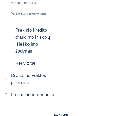
Verslo informacija
Verslo skolų išieškojimas
Prekinio kredito
draudimo ir skolų
išieškojimo
žodynas
Rekvizitai
Draudimo veiklos
priežiūra
Finansinė informacija
LinkedIn
Twitter
Youtube
- „Coface“
- „Coface“
- „Coface“