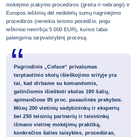
mokėjimo įsakymo procedūros (greita ir nebrangi) ir
Europos ieškinių dėl nedidelių sumų nagrinėjimo
procedūros (nereikia teismo posėdžio, jeigu
ieškiniai neviršija 5 000 EUR), kurios labai
palengvina tarpvalstybinį procesą.
Pagrindinis „Coface“ privalumas
tarptautinio skolų išieškojimo srityje yra
tai, kad dirbame su komandomis,
galinčiomis išieškoti skolas 190 šalių,
apimančiose 95 proc. pasaulinės prekybos.
Mūsų 200 vietinių vadybininkų ir ekspertų
bei 250 teisinių partnerių ir teisininkų
išmano vietinę mokėjimų praktiką,
konkrečios šalies taisykles, procedūras,