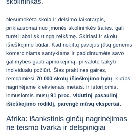
skolininkas.
Nesumokėta skola ir delsimo laikotarpis,
priklausomai nuo įmonės skolininkės šalies, gali
turėti labai skirtingą reikšmę. Skiriasi ir skolų
išieškojimo būdai. Kad nekiltų pavojus jūsų geriems
komerciniams santykiams ir padidintumėte savo
galimybes gauti apmokėjimą, privalote taikyti
individualų požiūrį. Šias praktines gaires,
remdamiesi
70 000 skolų išieškojimo bylų
, kurias
nagrinėjame kiekvienais metais, ir istorijomis,
lėmusiomis mūsų
91 proc. vidutinį pasaulinį
išieškojimo rodiklį, parengė mūsų ekspertai.
Afrika: išankstinis ginčų nagrinėjimas
ne teismo tvarka ir delspinigiai