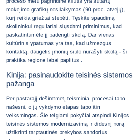
proceso metu pagrindinė kliūtis yra sutartų
mokėjimo grafikų nesilaikymas (90 proc. atvejų),
kurį reikia griežtai stebėti. Tęskite spaudimą
skolininkui reguliariai siųsdami priminimus, kad
paskatintumėte jį padengti skolą. Dar vienas
kultūrinis ypatumas yra tas, kad užmezgus
kontaktą, daugelis įmonių siūlo nurašyti skolą - ši
praktika regione labai paplitusi.
Kinija: pasinaudokite teisinės sistemos
pažanga
Per pastarąjį dešimtmetį teisminiai procesai tapo
našesni, o jų vykdymo etapas tapo itin
veiksmingas. Šie teigiami pokyčiai atspindi Kinijos
teisinės sistemos modernizavimą ir didesnį norą
užtikrinti tarptautinės prekybos sandorius