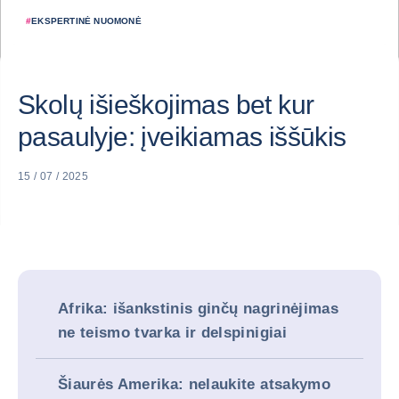
#
EKSPERTINĖ NUOMONĖ
Skolų išieškojimas bet kur
pasaulyje: įveikiamas iššūkis
15 / 07 / 2025
Afrika: išankstinis ginčų nagrinėjimas
ne teismo tvarka ir delspinigiai
Šiaurės Amerika: nelaukite atsakymo