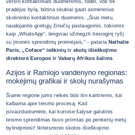
verslo kontaktiniais duomenimis, todėl, vos tik
pradėjus bylą, būtina skubiai gauti asmeninius
skolininko kontaktinius duomenis. „Šiuo metu,
naudojantis greitųjų žinučių paslaugomis, tokiomis
kaip „WhatsApp“, lengviau užmegzti tiesioginį ryšį
su įmonės sprendimų priėmėjais,“ - pataria
Nathalie
Paris, „Coface“ ieškinių ir skolų išieškojimo
direktorė Europos ir Vakarų Afrikos šalims
.
Azijos ir Ramiojo vandenyno regionas:
mokėjimų grafikai ir skolų nurašymas
Šiame regione jums reikės būti itin kantriems, kai
kalbama apie teismo procesą. Kad
įsivaizduotumėte, kai kuriose šalyse galutinis
teismo sprendimas buvo priimtas po penkerių metų
bylinėjimosi! Ikiteisminio skolos išieškojimo