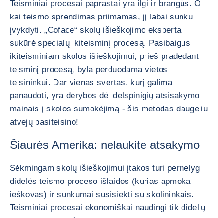
Teisminiai procesai paprastai yra ilgi ir brangūs. O
kai teismo sprendimas priimamas, jį labai sunku
įvykdyti. „Coface“ skolų išieškojimo ekspertai
sukūrė specialų ikiteisminį procesą. Pasibaigus
ikiteisminiam skolos išieškojimui, prieš pradedant
teisminį procesą, byla perduodama vietos
teisininkui. Dar vienas svertas, kurį galima
panaudoti, yra derybos dėl delspinigių atsisakymo
mainais į skolos sumokėjimą - šis metodas daugeliu
atvejų pasiteisino!
Šiaurės Amerika: nelaukite atsakymo
Sėkmingam skolų išieškojimui įtakos turi pernelyg
didelės teismo proceso išlaidos (kurias apmoka
ieškovas) ir sunkumai susisiekti su skolininkais.
Teisminiai procesai ekonomiškai naudingi tik didelių