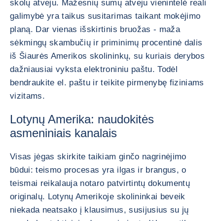
skolų atveju. Mažesnių sumų atveju vienintelė reali
galimybė yra taikus susitarimas taikant mokėjimo
planą. Dar vienas išskirtinis bruožas - maža
sėkmingų skambučių ir priminimų procentinė dalis
iš Šiaurės Amerikos skolininkų, su kuriais derybos
dažniausiai vyksta elektroniniu paštu. Todėl
bendraukite el. paštu ir teikite pirmenybę fiziniams
vizitams.
Lotynų Amerika: naudokitės
asmeniniais kanalais
Visas jėgas skirkite taikiam ginčo nagrinėjimo
būdui: teismo procesas yra ilgas ir brangus, o
teismai reikalauja notaro patvirtintų dokumentų
originalų. Lotynų Amerikoje skolininkai beveik
niekada neatsako į klausimus, susijusius su jų