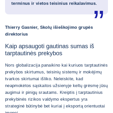
terminus ir vietos teisinius reikalavimus.
Thierry Gasnier, Skolų išieškojimo grupės
direktorius
Kaip apsaugoti gautinas sumas iš
tarptautinės prekybos
Nors globalizacija panaikino kai kuriuos tarptautinės
prekybos skirtumus, teisinių sistemų ir mokėjimų
tvarkos skirtumai išliko. Neleiskite, kad
neapmokėtos sąskaitos užsienyje keltų grėsmę jūsų
augimui ir pinigų srautams. Kreiptis į tarptautinius
prekybinės rizikos valdymo ekspertus yra
strateginė būtinybė bet kuriai į eksportą orientuotai
įmonei.