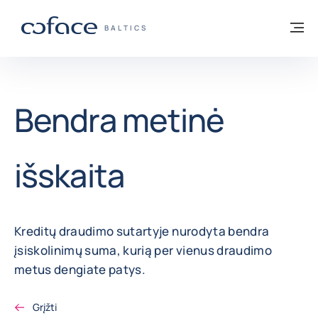
Eiti į turinį
Grįžti į pradžią
Me
„COFACE“ FOR TRADE - GRUPĖS PUSLAP
BALTICS
Bendra metinė
išskaita
Kreditų draudimo sutartyje nurodyta bendra
įsiskolinimų suma, kurią per vienus draudimo
metus dengiate patys.
Grįžti