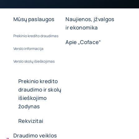
Mūsų paslaugos
Naujienos, įžvalgos
ir ekonomika
Prekinio kredito draudimas
Apie „Coface“
Verslo informacija
Verslo skolų išieškojimas
Prekinio kredito
draudimo ir skolų
išieškojimo
žodynas
Rekvizitai
Draudimo veiklos