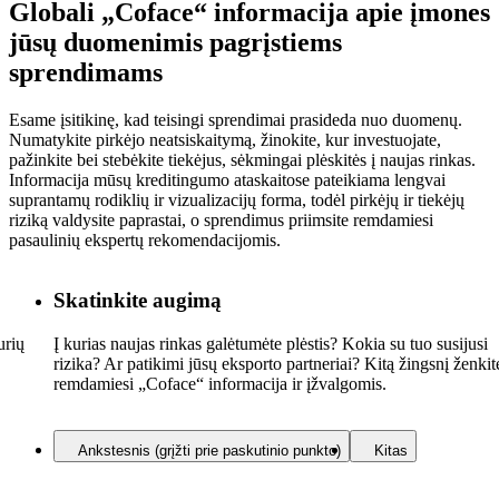
Globali „Coface“ informacija apie įmones
jūsų
duomenimis pagrįstiems
sprendimams
Esame įsitikinę, kad teisingi sprendimai prasideda nuo duomenų.
Numatykite pirkėjo neatsiskaitymą, žinokite, kur investuojate,
pažinkite bei stebėkite tiekėjus, sėkmingai plėskitės į naujas rinkas.
Informacija mūsų kreditingumo ataskaitose pateikiama lengvai
suprantamų rodiklių ir vizualizacijų forma, todėl pirkėjų ir tiekėjų
riziką valdysite paprastai, o sprendimus priimsite remdamiesi
pasaulinių ekspertų rekomendacijomis.
Skatinkite augimą
urių
Į kurias naujas rinkas galėtumėte plėstis? Kokia su tuo susijusi
rizika? Ar patikimi jūsų eksporto partneriai? Kitą žingsnį ženkit
remdamiesi „Coface“ informacija ir įžvalgomis.
Ankstesnis (grįžti prie paskutinio punkto)
Kitas