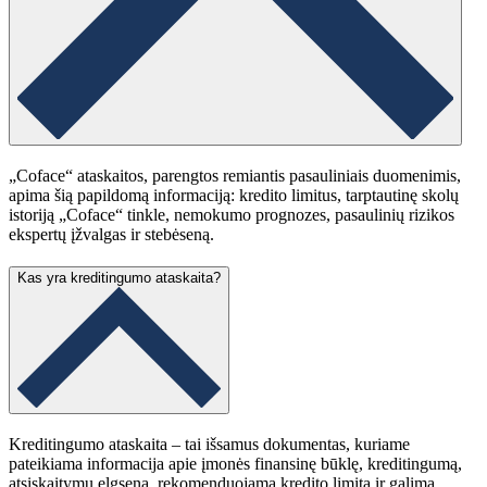
„Coface“ ataskaitos, parengtos remiantis pasauliniais duomenimis,
apima šią papildomą informaciją: kredito limitus, tarptautinę skolų
istoriją „Coface“ tinkle, nemokumo prognozes, pasaulinių rizikos
ekspertų įžvalgas ir stebėseną.
Kas yra kreditingumo ataskaita?
Kreditingumo ataskaita – tai išsamus dokumentas, kuriame
pateikiama informacija apie įmonės finansinę būklę, kreditingumą,
atsiskaitymų elgseną, rekomenduojamą kredito limitą ir galimą