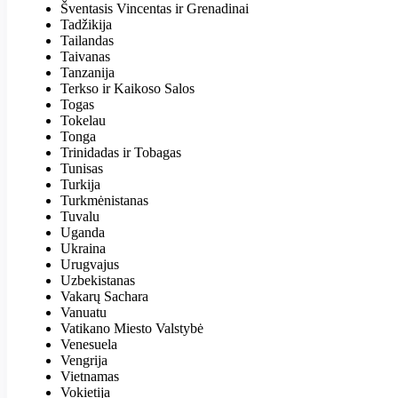
Šventasis Vincentas ir Grenadinai
Tadžikija
Tailandas
Taivanas
Tanzanija
Terkso ir Kaikoso Salos
Togas
Tokelau
Tonga
Trinidadas ir Tobagas
Tunisas
Turkija
Turkmėnistanas
Tuvalu
Uganda
Ukraina
Urugvajus
Uzbekistanas
Vakarų Sachara
Vanuatu
Vatikano Miesto Valstybė
Venesuela
Vengrija
Vietnamas
Vokietija