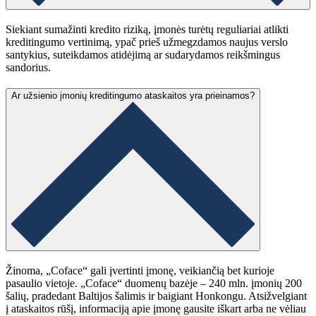
Siekiant sumažinti kredito riziką, įmonės turėtų reguliariai atlikti
kreditingumo vertinimą, ypač prieš užmegzdamos naujus verslo
santykius, suteikdamos atidėjimą ar sudarydamos reikšmingus
sandorius.
Ar užsienio įmonių kreditingumo ataskaitos yra prieinamos?
Žinoma, „Coface“ gali įvertinti įmonę, veikiančią bet kurioje
pasaulio vietoje. „Coface“ duomenų bazėje – 240 mln. įmonių 200
šalių, pradedant Baltijos šalimis ir baigiant Honkongu. Atsižvelgiant
į ataskaitos rūšį, informaciją apie įmonę gausite iškart arba ne vėliau