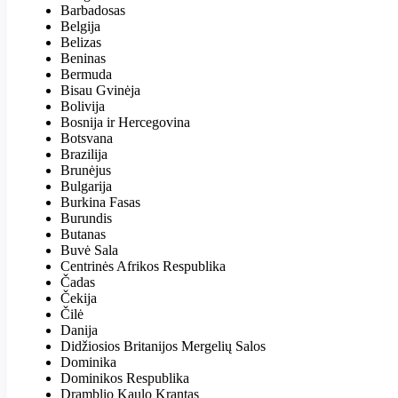
Barbadosas
Belgija
Belizas
Beninas
Bermuda
Bisau Gvinėja
Bolivija
Bosnija ir Hercegovina
Botsvana
Brazilija
Brunėjus
Bulgarija
Burkina Fasas
Burundis
Butanas
Buvė Sala
Centrinės Afrikos Respublika
Čadas
Čekija
Čilė
Danija
Didžiosios Britanijos Mergelių Salos
Dominika
Dominikos Respublika
Dramblio Kaulo Krantas