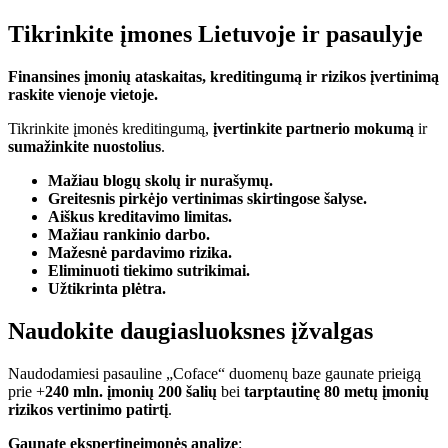
Tikrinkite įmones
Lietuvoje ir pasaulyje
Finansines įmonių ataskaitas, kreditingumą ir rizikos įvertinimą
raskite vienoje vietoje.
Tikrinkite įmonės kreditingumą,
įvertinkite partnerio mokumą
ir
sumažinkite nuostolius
.
Mažiau blogų skolų ir nurašymų.
Greitesnis pirkėjo vertinimas skirtingose šalyse.
Aiškus kreditavimo limitas.
Mažiau rankinio darbo.
Mažesnė pardavimo rizika.
Eliminuoti tiekimo sutrikimai.
Užtikrinta plėtra.
Naudokite
daugiasluoksnes įžvalgas
Naudodamiesi pasauline „Coface“ duomenų baze gaunate prieigą
prie +
240 mln. įmonių 200 šalių
bei
tarptautinę 80 metų įmonių
rizikos vertinimo patirtį
.
Gaunate ekspertinę
įmonės analizę
: