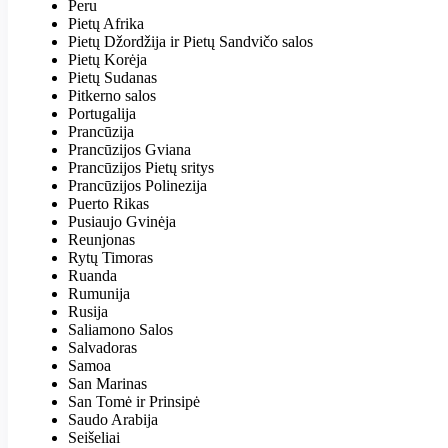
Peru
Pietų Afrika
Pietų Džordžija ir Pietų Sandvičo salos
Pietų Korėja
Pietų Sudanas
Pitkerno salos
Portugalija
Prancūzija
Prancūzijos Gviana
Prancūzijos Pietų sritys
Prancūzijos Polinezija
Puerto Rikas
Pusiaujo Gvinėja
Reunjonas
Rytų Timoras
Ruanda
Rumunija
Rusija
Saliamono Salos
Salvadoras
Samoa
San Marinas
San Tomė ir Prinsipė
Saudo Arabija
Seišeliai