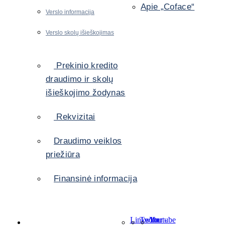
Apie „Coface“
Verslo informacija
Verslo skolų išieškojimas
Prekinio kredito
draudimo ir skolų
išieškojimo žodynas
Rekvizitai
Draudimo veiklos
priežiūra
Finansinė informacija
LinkedIn
Twitter
Youtube
-