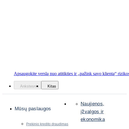
Apsaugokite verslą nuo atitikties ir „pažink savo klientą“ riziko
Ankstesnis
Kitas
Naujienos,
Mūsų paslaugos
įžvalgos ir
ekonomika
Prekinio kredito draudimas