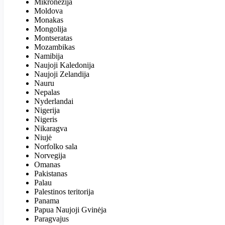
Mikronezija
Moldova
Monakas
Mongolija
Montseratas
Mozambikas
Namibija
Naujoji Kaledonija
Naujoji Zelandija
Nauru
Nepalas
Nyderlandai
Nigerija
Nigeris
Nikaragva
Niujė
Norfolko sala
Norvegija
Omanas
Pakistanas
Palau
Palestinos teritorija
Panama
Papua Naujoji Gvinėja
Paragvajus