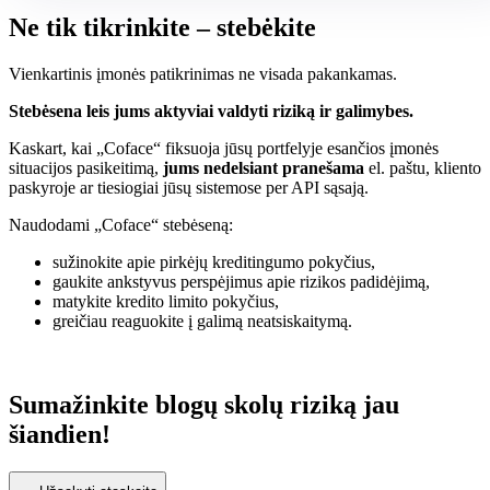
Ne tik tikrinkite
– stebėkite
Vienkartinis įmonės patikrinimas ne visada pakankamas.
Stebėsena leis jums aktyviai valdyti riziką ir galimybes.
Kaskart, kai „Coface“ fiksuoja jūsų portfelyje esančios įmonės
situacijos pasikeitimą,
jums nedelsiant pranešama
el. paštu, kliento
paskyroje ar tiesiogiai jūsų sistemose per API sąsają.
Naudodami „Coface“ stebėseną:
sužinokite apie pirkėjų kreditingumo pokyčius,
gaukite ankstyvus perspėjimus apie rizikos padidėjimą,
matykite kredito limito pokyčius,
greičiau reaguokite į galimą neatsiskaitymą.
Sumažinkite blogų skolų riziką jau
šiandien!