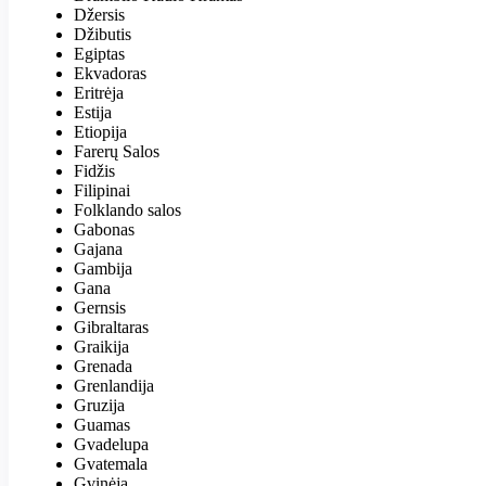
Džersis
Džibutis
Egiptas
Ekvadoras
Eritrėja
Estija
Etiopija
Farerų Salos
Fidžis
Filipinai
Folklando salos
Gabonas
Gajana
Gambija
Gana
Gernsis
Gibraltaras
Graikija
Grenada
Grenlandija
Gruzija
Guamas
Gvadelupa
Gvatemala
Gvinėja