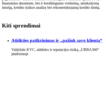
finansinius duomenis, bet ir kreditingumo vertinimą, atsiskaitymų
istoriją, kredito rizikos analizę bei rekomenduojamą kredito limitą.
Kiti sprendimai
Atitikties patikrinimas ir „pažink savo klientą“
Valdykite KYC, atitikties ir reputacijos riziką „URBA360“
platformoje