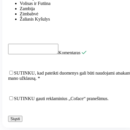
Volisas ir Futūna
Zambija
Zimbabvė
Žaliasis Kyšulys
Komentaras
SUTINKU, kad pateikti duomenys gali būti naudojami atsakant
mano užklausą.
*
SUTINKU gauti reklaminius „Coface“ pranešimus.
Siųsti