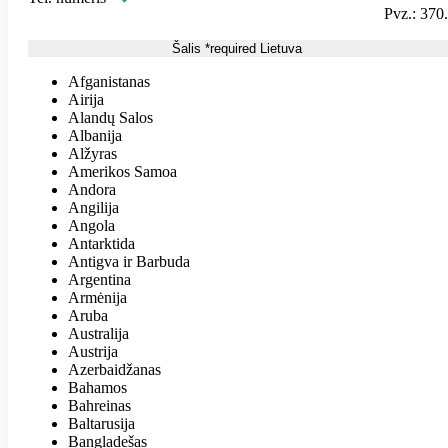
Pvz.: 370.
Šalis
*
required
Lietuva
Afganistanas
Airija
Alandų Salos
Albanija
Alžyras
Amerikos Samoa
Andora
Angilija
Angola
Antarktida
Antigva ir Barbuda
Argentina
Armėnija
Aruba
Australija
Austrija
Azerbaidžanas
Bahamos
Bahreinas
Baltarusija
Bangladešas