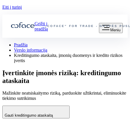
Eiti į turinį
Grįžti į
„COFACE“ FOR TRADE - GRUPĖS PUS
pradžią
Meniu
Pradžia
Verslo informacija
Kreditingumo ataskaita, įmonių duomenys ir kredito rizikos
įvertis
Įvertinkite įmonės riziką: kreditingumo
ataskaita
Mažinkite neatsiskaitymo riziką, parduokite užtikrintai, eliminuokite
tiekimo sutrikimus
Gauti kreditingumo ataskaitą