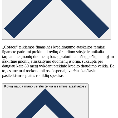
„Coface“ teikiamos finansinės kreditingumo ataskaitos remiasi
ilgamete patirtimi prekinių kreditų draudimo srityje ir unikalia
tarptautine įmonių duomenų baze, praturtinta mūsų pačių naudojama
išskirtine įmonių atsiskaitymo duomenų istorija, sukaupta per
daugiau kaip 80 metų vykdant prekinio kredito draudimo veiklą. Be
to, esame makroekonomikos ekspertai, įverčių skaičiavimui
pasitelkiamas platus rodiklių spektras.
Kokią naudą mano verslui teikia išsamios ataskaitos?