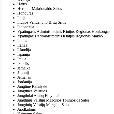
Haitis
Herdo ir Makdonaldo Salos
Hondūras
Indija
Indijos Vandenyno Britų Sritis
Indonezija
Ypatingasis Administracinis Kinijos Regionas Honkongas
Ypatingasis Administracinis Kinijos Regionas Makao
Irakas
Iranas
Islandija
Ispanija
Italija
Izraelis
Jamaika
Japonija
Jemenas
Jordanija
Jungtinė Karalystė
Jungtinės Valstijos
Jungtiniai Arabų Emyratai
Jungtinių Valstijų Mažosios Tolimosios Salos
Jungtinių Valstijų Mergelių Salos
Juodkalnija
Kaimanų Salos