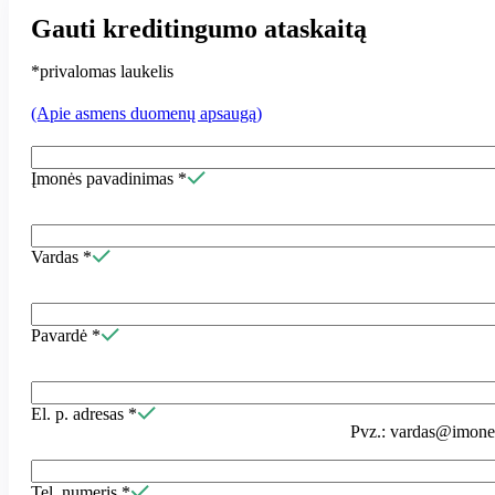
Gauti kreditingumo ataskaitą
*privalomas laukelis
(Apie asmens duomenų apsaugą)
Įmonės pavadinimas
*
Vardas
*
Pavardė
*
El. p. adresas
*
Pvz.: vardas@imone.
Tel. numeris
*