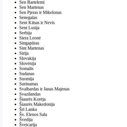
Sen Bartelemi
Sen Martenas
Sen Pjeras ir Mikelonas
Senegalas
Sent Kitsas ir Nevis
Sent Lusija
Serbija
Siera Leonė
Singapūras
Sint Martenas
Sirija
Slovakija
Slovėnija
Somalis
Sudanas
Suomija
Surinamas
Svalbardas ir Janas Majenas
Svazilandas
Šiaurės Korėja
Šiaurės Makedonija
Šri Lanka
Šv. Elenos Sala
Švedija
Šveicarija