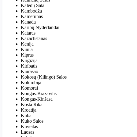
Kalėdų Sala
Kambodža
Kamerūnas
Kanada
Karibų Nyderlandai
Kataras
Kazachstanas
Kenija
Kinija
Kipras
Kirgizija
Kiribatis
Kiurasao
Kokosų (Kilingo) Salos
Kolumbija
Komorai
Kongas-Brazavilis
Kongas-Kinšasa
Kosta Rika
Kroatija
Kuba
Kuko Salos
Kuveitas
Laosas