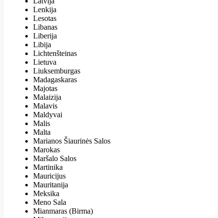
Latvija
Lenkija
Lesotas
Libanas
Liberija
Libija
Lichtenšteinas
Lietuva
Liuksemburgas
Madagaskaras
Majotas
Malaizija
Malavis
Maldyvai
Malis
Malta
Marianos Šiaurinės Salos
Marokas
Maršalo Salos
Martinika
Mauricijus
Mauritanija
Meksika
Meno Sala
Mianmaras (Birma)