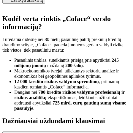
Užsakyti ataskaitą
Kodėl verta rinktis
„Coface“ verslo
informaciją?
Turėdama didesnę nei 80 metų pasaulinę patirtį prekinių kreditų
draudimo srityje, „Coface“ padeda įmonėms geriau valdyti riziką
tiek vietos, tiek pasauliniu mastu:
Pasaulinis tinklas, suteikiantis prieigą prie apytikriai
245
milijonų įmonių
maždaug
200 šalių
.
Makroekonomikos tyrėjai, atliekantys sektorių analizę ir
ekonomikos bei geopolitinės aplinkos tyrimus.
12 000 kredito rizikos valdymo sprendimų
, priimamų
kasdien remiantis „Coface“ informacija.
Daugiau nei
700 kredito rizikos valdymo profesionalų ir
rizikos analitikų
ekspertiškumas, leidžiantis užtikrintai
apdrausti apytiksliai
725 mlrd. eurų gautinų sumų visame
pasaulyje
.
Dažniausiai užduodami klausimai