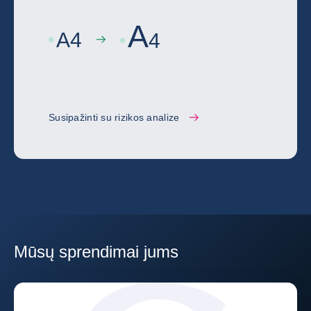
A
A
4
4
Susipažinti su rizikos analize
Mūsų sprendimai jums