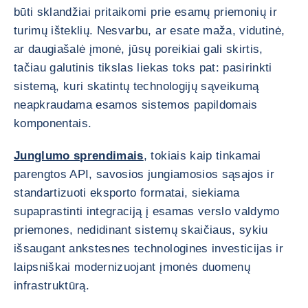
būti sklandžiai pritaikomi prie esamų priemonių ir
turimų išteklių. Nesvarbu, ar esate maža, vidutinė,
ar daugiašalė įmonė, jūsų poreikiai gali skirtis,
tačiau galutinis tikslas liekas toks pat: pasirinkti
sistemą, kuri skatintų technologijų sąveikumą
neapkraudama esamos sistemos papildomais
komponentais.
Junglumo sprendimais
, tokiais kaip tinkamai
parengtos API, savosios jungiamosios sąsajos ir
standartizuoti eksporto formatai, siekiama
supaprastinti integraciją į esamas verslo valdymo
priemones, nedidinant sistemų skaičiaus, sykiu
išsaugant ankstesnes technologines investicijas ir
laipsniškai modernizuojant įmonės duomenų
infrastruktūrą.