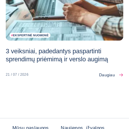
#
EKSPERTINĖ NUOMONĖ
3 veiksniai, padedantys paspartinti
sprendimų priėmimą ir verslo augimą
Daugiau
21 / 07 / 2026
Mūsų paslaugos
Naujienos, įžvalgos