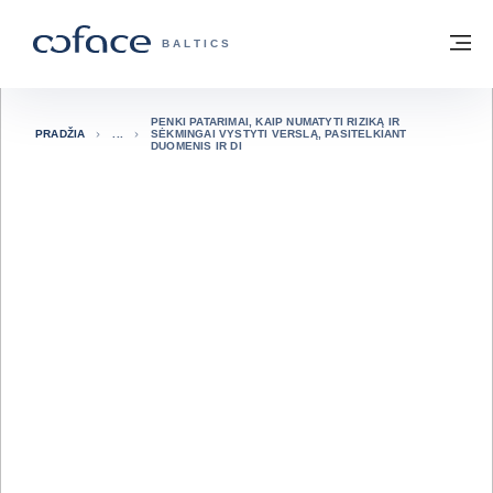
Eiti į turinį
Grįžti į pradžią
Me
„COFACE“ FOR TRADE - GRUPĖS PUSL
BALTICS
PENKI PATARIMAI, KAIP NUMATYTI RIZIKĄ IR
PRADŽIA
SĖKMINGAI VYSTYTI VERSLĄ, PASITELKIANT
DUOMENIS IR DI