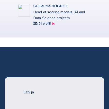
Guillaume HUGUET
Head of scoring models, AI and
Data Science projects
Žiūrėti profilį
Guillaume HUGUET LinkedIn
Išsamus šalies rizikos vertinimas
Latvija