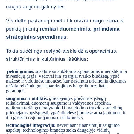
naujas augimo galimybes.
Vis dėlto pastaruoju metu tik mažiau negu viena iš
penkių įmonių
remiasi duomenimis, priimdama
strateginius sprendimus
.
Tokia sudėtinga realybė atskleidžia operacinius,
struktūrinius ir kultūrinius iššūkius:
pelningumas
: susidūrę su aukštomis sąnaudomis ir neužtikrinta
investicijų grąža, vadovai
itin atsargiai tvarko biudžetą, ypač
mažose ir vidutinėse įmonėse
, kur pažangių priemonių diegimas
reiškia reikšmingus įsipareigojimus be greitų rezultatų
garantijos;
saugumas ir atitiktis
: griežtėjantys priežiūros įstaigų
reikalavimai, duomenų saugumo ir valdysenos aspektai,
netikrumas dėl generatyvinio DI naudojimo trukdo sprendimų
priėmėjams apsispręsti, ypač didelėse įmonėse arba jautriuose ir
itin griežtai reguliuojamuose sektoriuose;
technologinė integracija:
nevertinant finansinių ir saugumo
aspektų, technologinės brandos stoka daugelyje vidinių