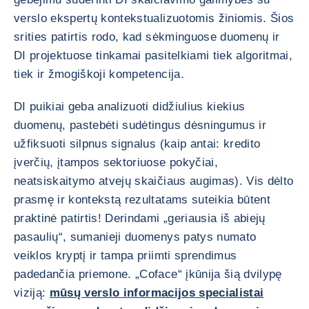
verslo ekspertų kontekstualizuotomis žiniomis. Šios
srities patirtis rodo, kad sėkminguose duomenų ir
DI projektuose tinkamai pasitelkiami tiek algoritmai,
tiek ir žmogiškoji kompetencija.
DI puikiai geba analizuoti didžiulius kiekius
duomenų, pastebėti sudėtingus dėsningumus ir
užfiksuoti silpnus signalus (kaip antai: kredito
įverčių, įtampos sektoriuose pokyčiai,
neatsiskaitymo atvejų skaičiaus augimas). Vis dėlto
prasmę ir kontekstą rezultatams suteikia būtent
praktinė patirtis! Derindami „geriausia iš abiejų
pasaulių“, sumanieji duomenys patys numato
veiklos kryptį ir tampa priimti sprendimus
padedančia priemone. „Coface“ įkūnija šią dvilypę
viziją:
mūsų verslo informacijos specialistai