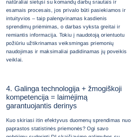
natūraliai sietųsi su komandų darbų srautais ir
esamais procesais, jos privalo būti pasiekiamos ir
intuityvios – taip palengvinamas kasdienis
sprendimų priėmimas, o darbas vyksta greitai ir
remiantis informacija. Tokiu į naudotoją orientuotu
požiūriu užtikrinamas veiksmingas priemonių
naudojimas ir maksimaliai padidinamas jų poveikis
veiklai.
4. Galinga technologija + žmogiškoji
kompetencija = laimėjimą
garantuojantis derinys
Kuo skiriasi itin efektyvus duomenų sprendimas nuo
paprastos statistinės priemonės? Ogi savo
gebėjimu suderinti DI skaičiavimo galimybes su