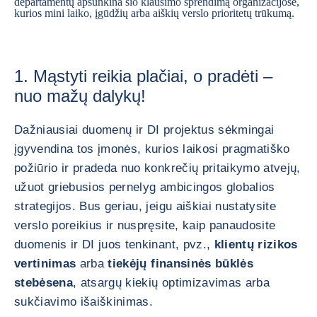
departamentų apsunkina šio klausimo sprendimą organizacijose,
kurios mini laiko, įgūdžių arba aiškių verslo prioritetų trūkumą.
1. Mąstyti reikia plačiai, o pradėti –
nuo mažų dalykų!
Dažniausiai duomenų ir DI projektus sėkmingai
įgyvendina tos įmonės, kurios laikosi pragmatiško
požiūrio ir pradeda nuo konkrečių pritaikymo atvejų,
užuot griebusios pernelyg ambicingos globalios
strategijos. Bus geriau, jeigu aiškiai nustatysite
verslo poreikius ir nuspręsite, kaip panaudosite
duomenis ir DI juos tenkinant, pvz.,
klientų rizikos
vertinimas
arba
tiekėjų finansinės būklės
stebėsena
, atsargų kiekių optimizavimas arba
sukčiavimo išaiškinimas.