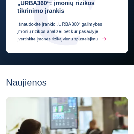
„URBA360“: įmonių rizikos
tikrinimo įrankis
Išnaudokite įrankio „URBA360“ galimybes
įmonių rizikos analizei bet kur pasaulyje
Įvertinkite įmonės riziką vienu spustelėjimu
Naujienos