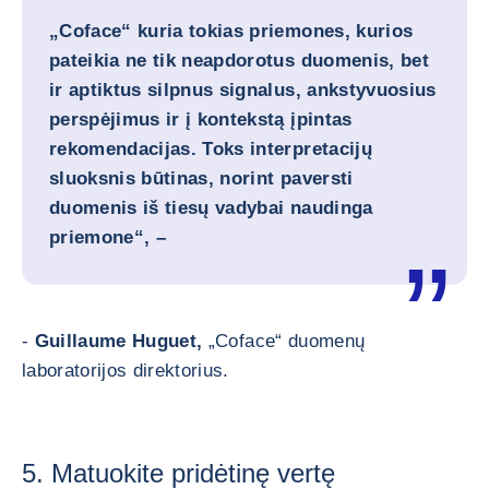
„Coface“ kuria tokias priemones, kurios
pateikia ne tik neapdorotus duomenis, bet
ir aptiktus silpnus signalus, ankstyvuosius
perspėjimus ir į kontekstą įpintas
rekomendacijas. Toks interpretacijų
sluoksnis būtinas, norint paversti
duomenis iš tiesų vadybai naudinga
priemone“, –
-
Guillaume Huguet,
„Coface“ duomenų
laboratorijos direktorius.
5. Matuokite pridėtinę vertę