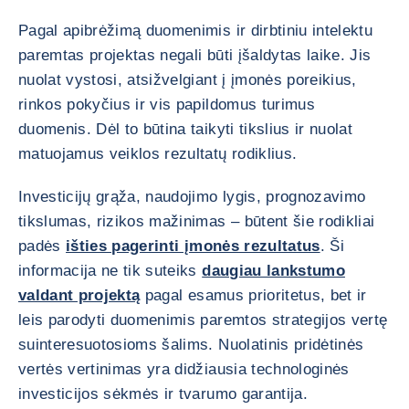
Pagal apibrėžimą duomenimis ir dirbtiniu intelektu
paremtas projektas negali būti įšaldytas laike. Jis
nuolat vystosi, atsižvelgiant į įmonės poreikius,
rinkos pokyčius ir vis papildomus turimus
duomenis. Dėl to būtina taikyti tikslius ir nuolat
matuojamus veiklos rezultatų rodiklius.
Investicijų grąža, naudojimo lygis, prognozavimo
tikslumas, rizikos mažinimas – būtent šie rodikliai
padės
išties pagerinti įmonės rezultatus
. Ši
informacija ne tik suteiks
daugiau lankstumo
valdant projektą
pagal esamus prioritetus, bet ir
leis parodyti duomenimis paremtos strategijos vertę
suinteresuotosioms šalims. Nuolatinis pridėtinės
vertės vertinimas yra didžiausia technologinės
investicijos sėkmės ir tvarumo garantija.