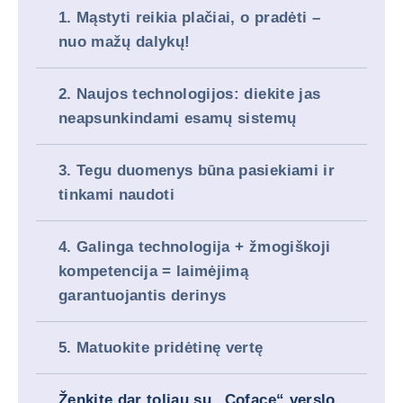
1. Mąstyti reikia plačiai, o pradėti –
nuo mažų dalykų!
2. Naujos technologijos: diekite jas
neapsunkindami esamų sistemų
3. Tegu duomenys būna pasiekiami ir
tinkami naudoti
4. Galinga technologija + žmogiškoji
kompetencija = laimėjimą
garantuojantis derinys
5. Matuokite pridėtinę vertę
Ženkite dar toliau su „Coface“ verslo