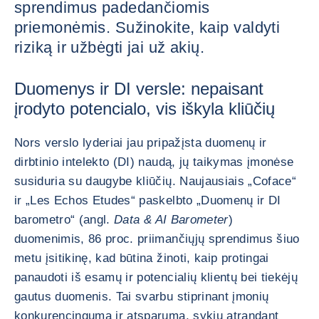
sprendimus padedančiomis
priemonėmis. Sužinokite, kaip valdyti
riziką ir užbėgti jai už akių.
Duomenys ir DI versle: nepaisant
įrodyto potencialo, vis iškyla kliūčių
Nors verslo lyderiai jau pripažįsta duomenų ir
dirbtinio intelekto (DI) naudą, jų taikymas įmonėse
susiduria su daugybe kliūčių. Naujausiais „Coface“
ir „Les Echos Etudes“ paskelbto „Duomenų ir DI
barometro“ (angl.
Data & AI Barometer
)
duomenimis, 86 proc. priimančiųjų sprendimus šiuo
metu įsitikinę, kad būtina žinoti, kaip protingai
panaudoti iš esamų ir potencialių klientų bei tiekėjų
gautus duomenis. Tai svarbu stiprinant įmonių
konkurencingumą ir atsparumą, sykiu atrandant