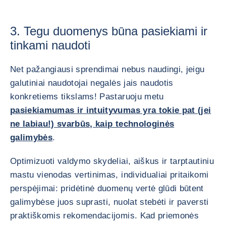
3. Tegu duomenys būna pasiekiami ir
tinkami naudoti
Net pažangiausi sprendimai nebus naudingi, jeigu
galutiniai naudotojai negalės jais naudotis
konkretiems tikslams! Pastaruoju metu
pasiekiamumas ir intuityvumas yra tokie pat (jei
ne labiau!) svarbūs, kaip technologinės
galimybės
.
Optimizuoti valdymo skydeliai, aiškus ir tarptautiniu
mastu vienodas vertinimas, individualiai pritaikomi
perspėjimai: pridėtinė duomenų vertė glūdi būtent
galimybėse juos suprasti, nuolat stebėti ir paversti
praktiškomis rekomendacijomis. Kad priemonės