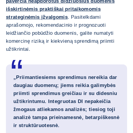
paverčia neapdorotus didžiuosius duomenis
išskirtinėmis praktiškai pritaikomomis
strateginėmis įžvalgomis
. Pasitelkdami
aprašomojo, rekomendacinio ir prognozuoti
leidžiančio pobūdžio duomenis, galite numatyti
komercinę riziką ir kiekvieną sprendimą priimti
užtikrintai.
„Priimantiesiems sprendimus nereikia dar
daugiau duomenų; jiems reikia galimybės
priimti sprendimus greičiau ir su didesniu
užtikrintumu. Integruotas DI nepakeičia
žmogaus atliekamos analizės; tiesiog toji
analizė tampa prieinamesnė, betarpiškesnė
ir struktūruotesnė.