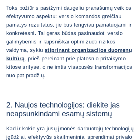
Toks požiūris pasižymi daugeliu pranašumų veiklos
efektyvumo aspektu: verslo komandos greičiau
pamatys rezultatus, jie bus lengviau pamatuojami ir
konkretesni. Tai geras būdas pasinaudoti verslo
galimybėmis ir laipsniškai optimizuoti rizikos
valdymą, sykiu
stiprinant organizacijos duomenų
kultūrą
, prieš pereinant prie platesnio pritaikymo
kitose srityse, o ne imtis visapusės transformacijos
nuo pat pradžių.
2. Naujos technologijos: diekite jas
neapsunkindami esamų sistemų
Kad ir kokie yra jūsų įmonės darbuotojų technologijų
įgūdžiai, efektyvūs skaitmeniniai sprendimai privalo