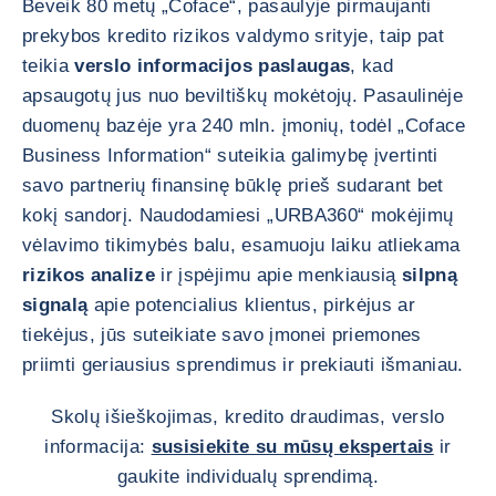
Beveik 80 metų „Coface“, pasaulyje pirmaujanti
prekybos kredito rizikos valdymo srityje, taip pat
teikia
verslo informacijos paslaugas
, kad
apsaugotų jus nuo beviltiškų mokėtojų. Pasaulinėje
duomenų bazėje yra 240 mln. įmonių, todėl „Coface
Business Information“ suteikia galimybę įvertinti
savo partnerių finansinę būklę prieš sudarant bet
kokį sandorį. Naudodamiesi „URBA360“ mokėjimų
vėlavimo tikimybės balu, esamuoju laiku atliekama
rizikos analize
ir įspėjimu apie menkiausią
silpną
signalą
apie potencialius klientus, pirkėjus ar
tiekėjus, jūs suteikiate savo įmonei priemones
priimti geriausius sprendimus ir prekiauti išmaniau.
Skolų išieškojimas, kredito draudimas, verslo
informacija:
susisiekite su mūsų ekspertais
ir
gaukite individualų sprendimą.