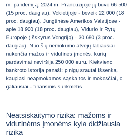
m. pandemiją: 2024 m. Prancūzijoje jų buvo 66 500
(15 proc. daugiau), Vokietijoje - beveik 22 000 (18
proc. daugiau), Jungtinėse Amerikos Valstijose -
apie 18 900 (18 proc. daugiau), Vidurio ir Rytų
Europoje (išskyrus Vengriją) - 30 680 (3 proc.
daugiau). Nuo šių nemokumo atvejų labiausiai
nukenčia mažos ir vidutinės įmonės, kurių
pardavimai neviršija 250 000 eurų. Kiekvieno
bankroto istorija panaši: pinigų srautai išsenka,
kaupiasi neapmokamos sąskaitos ir mokesčiai, o
galiausiai - finansinis sunkmetis.
Neatsiskaitymo rizika: mažoms ir
vidutinėms įmonėms kyla didžiausia
rizika