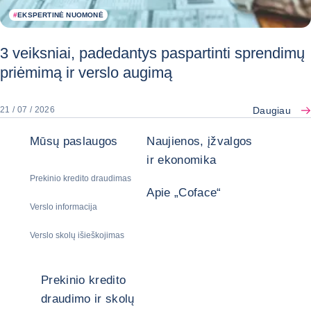
#
EKSPERTINĖ NUOMONĖ
3 veiksniai, padedantys paspartinti sprendimų
priėmimą ir verslo augimą
Daugiau
21 / 07 / 2026
Mūsų paslaugos
Naujienos, įžvalgos
ir ekonomika
Prekinio kredito draudimas
Apie „Coface“
Verslo informacija
Verslo skolų išieškojimas
Prekinio kredito
draudimo ir skolų