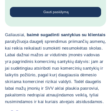
Gauti pasiūlymą
Galiausiai,
baimė sugadinti santykius su klientais
paralyžiuoja daugelį sprendimus priimančių asmenų,
kai reikia reikalauti sumokėti nesumokėtas skolas.
Labai dažnai mažos ar vidutinės įmonės vadovas
yra pagrindinis komercinių santykių dalyvis: jam ar
jai sudėtingiau atsiriboti nuo komercinių santykių ir
laikytis požiūrio, pagal kurį daugiausia dėmesio
skiriama komercinei rizikai valdyti. Todėl daugelis
labai mažų įmonių ir SVV aklai plaukia pasroviui,
pakaitomis nedrąsiai atnaujindamos veiklą, tyliai
nusimindamos ir kai kuriais atvejais atsidusdamos.