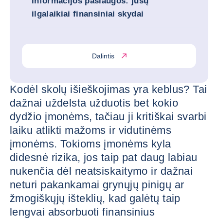
informacijos paslaugos: jūsų
ilgalaikiai finansiniai skydai
Dalintis
Kodėl skolų išieškojimas yra keblus? Tai
dažnai uždelsta užduotis bet kokio
dydžio įmonėms, tačiau ji kritiškai svarbi
laiku atlikti mažoms ir vidutinėms
įmonėms. Tokioms įmonėms kyla
didesnė rizika, jos taip pat daug labiau
nukenčia dėl neatsiskaitymo ir dažnai
neturi pakankamai grynųjų pinigų ar
žmogiškųjų išteklių, kad galėtų taip
lengvai absorbuoti finansinius