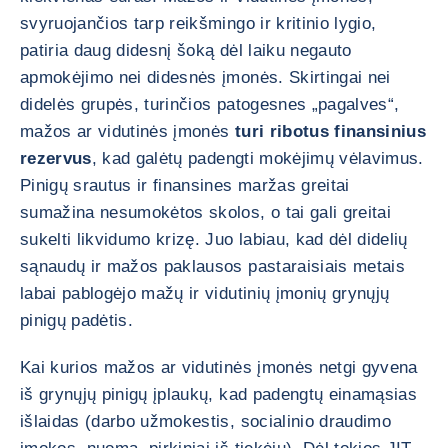
svyruojančios tarp reikšmingo ir kritinio lygio,
patiria daug didesnį šoką dėl laiku negauto
apmokėjimo nei didesnės įmonės. Skirtingai nei
didelės grupės, turinčios patogesnes „pagalves“,
mažos ar vidutinės įmonės
turi ribotus finansinius
rezervus
, kad galėtų padengti mokėjimų vėlavimus.
Pinigų srautus ir finansines maržas greitai
sumažina nesumokėtos skolos, o tai gali greitai
sukelti likvidumo krizę. Juo labiau, kad dėl didelių
sąnaudų ir mažos paklausos pastaraisiais metais
labai pablogėjo mažų ir vidutinių įmonių grynųjų
pinigų padėtis.
Kai kurios mažos ar vidutinės įmonės netgi gyvena
iš grynųjų pinigų įplaukų, kad padengtų einamąsias
išlaidas (darbo užmokestis, socialinio draudimo