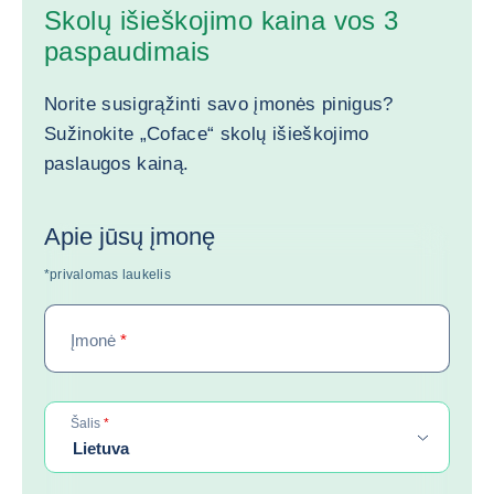
Skolų išieškojimo kaina vos 3
paspaudimais
Norite susigrąžinti savo įmonės pinigus?
Sužinokite „Coface“ skolų išieškojimo
paslaugos kainą.
Apie jūsų įmonę
*privalomas laukelis
Įmonė
*
required
Šalis
*
Lietuva