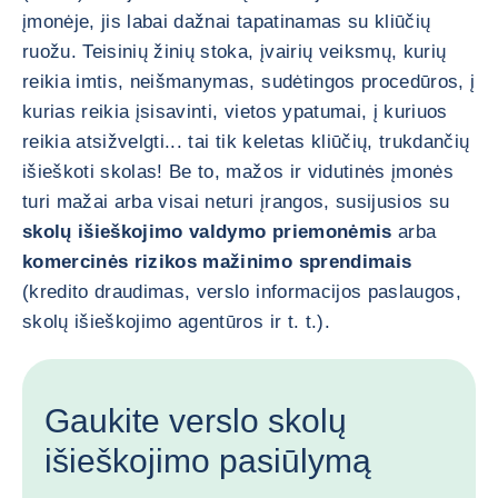
įmonėje, jis labai dažnai tapatinamas su kliūčių
ruožu. Teisinių žinių stoka, įvairių veiksmų, kurių
reikia imtis, neišmanymas, sudėtingos procedūros, į
kurias reikia įsisavinti, vietos ypatumai, į kuriuos
reikia atsižvelgti... tai tik keletas kliūčių, trukdančių
išieškoti skolas! Be to, mažos ir vidutinės įmonės
turi mažai arba visai neturi įrangos, susijusios su
skolų išieškojimo valdymo priemonėmis
arba
komercinės rizikos mažinimo sprendimais
(kredito draudimas, verslo informacijos paslaugos,
skolų išieškojimo agentūros ir t. t.).
Gaukite verslo skolų
išieškojimo pasiūlymą