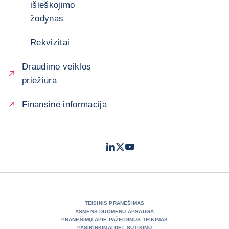
išieškojimo
žodynas
Rekvizitai
Draudimo veiklos
priežiūra
Finansinė informacija
LinkedIn
Twitter
Youtube
- „Coface“
- „Coface“
- „Coface“
TEISINIS PRANEŠIMAS
ASMENS DUOMENŲ APSAUGA
PRANEŠIMŲ APIE PAŽEIDIMUS TEIKIMAS
PASIRINKIMAI DĖL SUTIKIMŲ