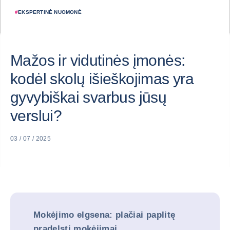
#
EKSPERTINĖ NUOMONĖ
Mažos ir vidutinės įmonės:
kodėl skolų išieškojimas yra
gyvybiškai svarbus jūsų
verslui?
03 / 07 / 2025
Mokėjimo elgsena: plačiai paplitę
pradelsti mokėjimai