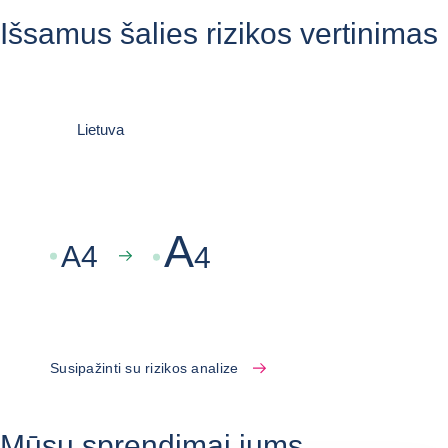
Išsamus šalies rizikos vertinimas
Lietuva
A
A
4
4
Susipažinti su rizikos analize
Mūsų sprendimai jums