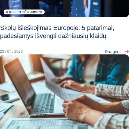
#
EKSPERTINĖ NUOMONĖ
Skolų išieškojimas Europoje: 5 patarimai,
padėsiantys išvengti dažniausių klaidų
Daugiau
23 / 07 / 2026