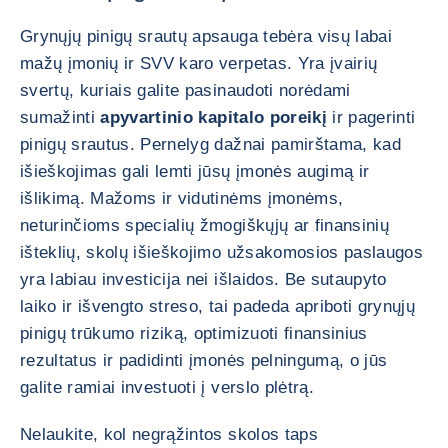
Grynųjų pinigų srautų apsauga tebėra visų labai
mažų įmonių ir SVV karo verpetas. Yra įvairių
svertų, kuriais galite pasinaudoti norėdami
sumažinti
apyvartinio kapitalo poreikį
ir pagerinti
pinigų srautus. Pernelyg dažnai pamirštama, kad
išieškojimas gali lemti jūsų įmonės augimą ir
išlikimą. Mažoms ir vidutinėms įmonėms,
neturinčioms specialių žmogiškųjų ar finansinių
išteklių, skolų išieškojimo užsakomosios paslaugos
yra labiau investicija nei išlaidos. Be sutaupyto
laiko ir išvengto streso, tai padeda apriboti grynųjų
pinigų trūkumo riziką, optimizuoti finansinius
rezultatus ir padidinti įmonės pelningumą, o jūs
galite ramiai investuoti į verslo plėtrą.
Nelaukite, kol negrąžintos skolos taps