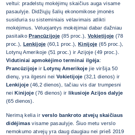
veltui: pradelstų mokėjimų skaičius auga visame
pasaulyje. Didžiųjų šalių ekonomikose įmonės
susiduria su sisteminiais vėlavimais atlikti
mokėjimus. Vėluojantys mokėjimai dabar dažniau
pasitaiko
Prancūzijoje
(85 proc.),
Vokietijoje
(78
proc.),
Lenkijoje
(60,1 proc.),
Kinijoje
(65 proc.),
Lotynų Amerikoje (51 proc.) ir Azijoje (49 proc.).
Vidutiniai apmokėjimo terminai ilgėja
:
Prancūzijoje
ir
Lotynų Amerikoje
jie viršija 50
dienų, yra ilgesni nei
Vokietijoje
(32,1 dienos) ir
Lenkijoje
(46,2 dienos), tačiau vis dar trumpesni
nei
Kinijoje
(76 dienos) ir
likusioje Azijos dalyje
(65 dienos).
Nerimą kelia ir
verslo bankroto atvejų skaičiaus
didėjimas
visame pasaulyje. Šiuo metu verslo
nemokumo atvejų yra daug daugiau nei prieš 2019