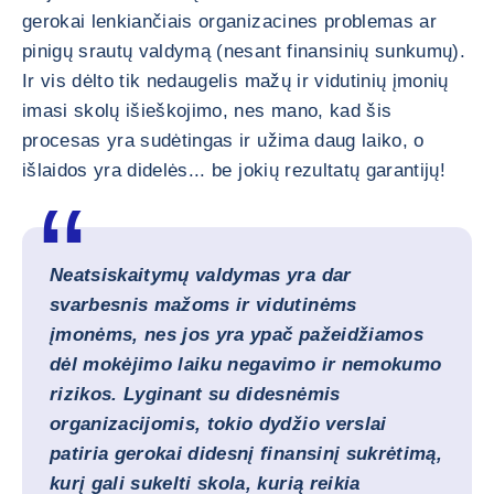
gerokai lenkiančiais organizacines problemas ar
pinigų srautų valdymą (nesant finansinių sunkumų).
Ir vis dėlto tik nedaugelis mažų ir vidutinių įmonių
imasi skolų išieškojimo, nes mano, kad šis
procesas yra sudėtingas ir užima daug laiko, o
išlaidos yra didelės... be jokių rezultatų garantijų!
Neatsiskaitymų valdymas yra dar
svarbesnis mažoms ir vidutinėms
įmonėms, nes jos yra ypač pažeidžiamos
dėl mokėjimo laiku negavimo ir nemokumo
rizikos. Lyginant su didesnėmis
organizacijomis, tokio dydžio verslai
patiria gerokai didesnį finansinį sukrėtimą,
kurį gali sukelti skola, kurią reikia