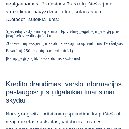
neatgaunamos. Profesionalūs skolų išieškojimo
sprendimai, pavyzdžiui, tokie, kokius siūlo
„Coface“, suteikia jums:
Specialią vadybininkų komandą, vietinę pagalbą ir prieigą prie
jūsų bylos realiuoju laiku.
200 vietinių ekspertų ir skolų išieškojimo sprendimus 195 šalyse.
Pasaulinį 250 teisinių partnerių tinklą.
Įkainį, pagrįstą tik išieškotomis skolomis!
Kredito draudimas, verslo informacijos
paslaugos: jūsų ilgalaikiai finansiniai
skydai
Nors yra greitai pritaikomų sprendimų kaip išieškoti
neapmokėtas sąskaitas, vidutinės trukmės ir