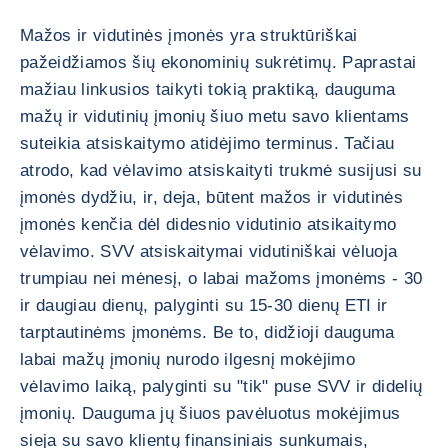
Mažos ir vidutinės įmonės yra struktūriškai
pažeidžiamos šių ekonominių sukrėtimų. Paprastai
mažiau linkusios taikyti tokią praktiką, dauguma
mažų ir vidutinių įmonių šiuo metu savo klientams
suteikia atsiskaitymo atidėjimo terminus. Tačiau
atrodo, kad vėlavimo atsiskaityti trukmė susijusi su
įmonės dydžiu, ir, deja, būtent mažos ir vidutinės
įmonės kenčia dėl didesnio vidutinio atsikaitymo
vėlavimo. SVV atsiskaitymai vidutiniškai vėluoja
trumpiau nei mėnesį, o labai mažoms įmonėms - 30
ir daugiau dienų, palyginti su 15-30 dienų ETI ir
tarptautinėms įmonėms. Be to, didžioji dauguma
labai mažų įmonių nurodo ilgesnį mokėjimo
vėlavimo laiką, palyginti su "tik" puse SVV ir didelių
įmonių. Dauguma jų šiuos pavėluotus mokėjimus
sieja su savo klientų finansiniais sunkumais,