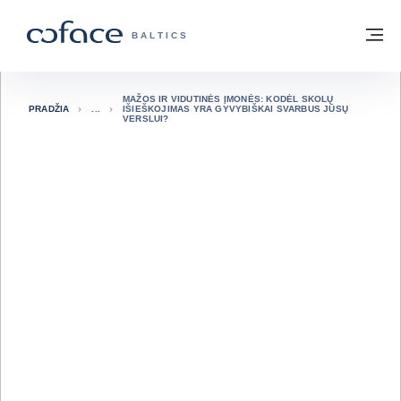
Eiti į turinį
Grįžti į pradžią
Me
„COFACE“ FOR TRADE - GRUPĖS PUSL
BALTICS
MAŽOS IR VIDUTINĖS ĮMONĖS: KODĖL SKOLŲ
PRADŽIA
IŠIEŠKOJIMAS YRA GYVYBIŠKAI SVARBUS JŪSŲ
VERSLUI?