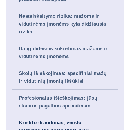
Neatsiskaitymo rizika: mažoms ir
vidutinėms įmonėms kyla didžiausia
rizika
Daug didesnis sukrėtimas mažoms ir
vidutinėms įmonėms
Skolų išieškojimas: specifiniai mažų
ir vidutinių įmonių iššūkiai
Profesionalus išieškojimas: jūsų
skubios pagalbos sprendimas
Kredito draudimas, verslo