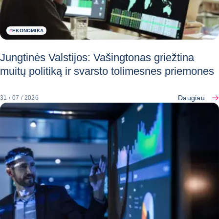
#
EKONOMIKA
Jungtinės Valstijos: Vašingtonas griežtina
muitų politiką ir svarsto tolimesnes priemones
Daugiau
31 / 07 / 2026