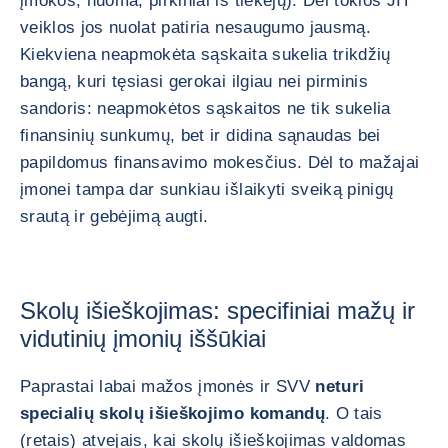
įmokos, nuoma, pirkiniai iš tiekėjų). Dėl tokios JIT
veiklos jos nuolat patiria nesaugumo jausmą.
Kiekviena neapmokėta sąskaita sukelia trikdžių
bangą, kuri tęsiasi gerokai ilgiau nei pirminis
sandoris: neapmokėtos sąskaitos ne tik sukelia
finansinių sunkumų, bet ir didina sąnaudas bei
papildomus finansavimo mokesčius. Dėl to mažajai
įmonei tampa dar sunkiau išlaikyti sveiką pinigų
srautą ir gebėjimą augti.
Skolų išieškojimas: specifiniai mažų ir
vidutinių įmonių iššūkiai
Paprastai labai mažos įmonės ir SVV
neturi
specialių skolų išieškojimo komandų
. O tais
(retais) atvejais, kai skolų išieškojimas valdomas