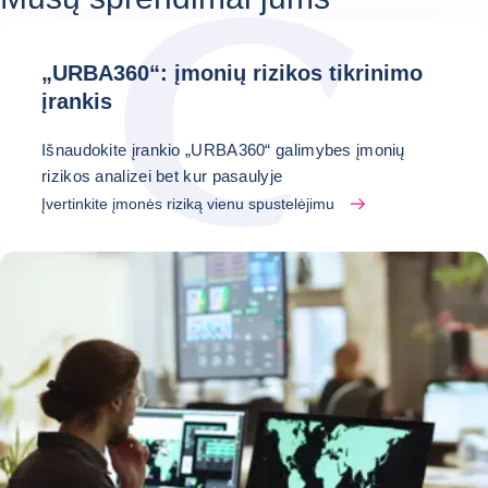
„URBA360“: įmonių rizikos tikrinimo
įrankis
Išnaudokite įrankio „URBA360“ galimybes įmonių
rizikos analizei bet kur pasaulyje
Įvertinkite įmonės riziką vienu spustelėjimu
Naujienos