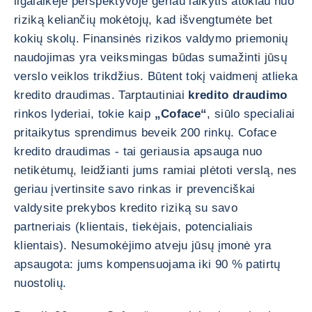
ilgalaikėje perspektyvoje geriau laikytis atokiau nuo
riziką keliančių mokėtojų, kad išvengtumėte bet
kokių skolų. Finansinės rizikos valdymo priemonių
naudojimas yra veiksmingas būdas sumažinti jūsų
verslo veiklos trikdžius. Būtent tokį vaidmenį atlieka
kredito draudimas. Tarptautiniai
kredito draudimo
rinkos lyderiai, tokie kaip
„Coface“
, siūlo specialiai
pritaikytus sprendimus beveik 200 rinkų. Coface
kredito draudimas - tai geriausia apsauga nuo
netikėtumų, leidžianti jums ramiai plėtoti verslą, nes
geriau įvertinsite savo rinkas ir prevenciškai
valdysite prekybos kredito riziką su savo
partneriais (klientais, tiekėjais, potencialiais
klientais). Nesumokėjimo atveju jūsų įmonė yra
apsaugota: jums kompensuojama iki 90 % patirtų
nuostolių.