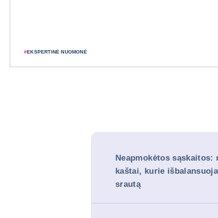
#
EKSPERTINĖ NUOMONĖ
Neapmokėtos sąskaitos:
kaštai, kurie išbalansuoj
srautą