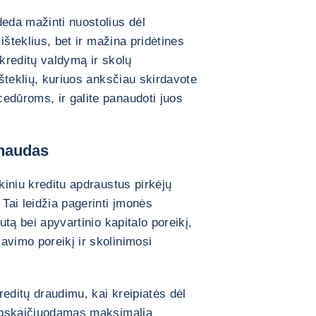
deda mažinti nuostolius dėl
 išteklius, bet ir mažina pridėtines
 kreditų valdymą ir skolų
išteklių, kuriuos anksčiau skirdavote
edūroms, ir galite panaudoti juos
ąnaudas
ekiniu kreditu apdraustus pirkėjų
 Tai leidžia pagerinti įmonės
utą bei apyvartinio kapitalo poreikį,
avimo poreikį ir skolinimosi
editų draudimu, kai kreipiatės dėl
, apskaičiuodamas maksimalią