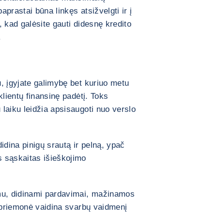
prastai būna linkęs atsižvelgti ir į
 kad galėsite gauti didesnę kredito
.
, įgyjate galimybę bet kuriuo metu
klientų finansinę padėtį. Toks
laiku leidžia apsisaugoti nuo verslo
idina pinigų srautą ir pelną, ypač
 sąskaitas išieškojimo
mu, didinami pardavimai, mažinamos
i priemonė vaidina svarbų vaidmenį