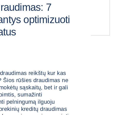
draudimas: 7
ntys optimizuoti
atus
 draudimas reikštų kur kas
? Šios rūšies draudimas ne
kėtų sąskaitų, bet ir gali
pimtis, sumažinti
nti pelningumą ilguoju
 prekinių kreditų draudimas