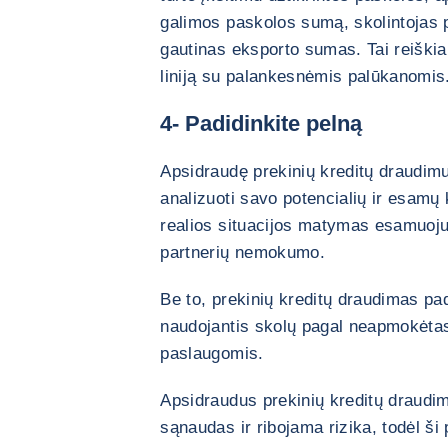
galimos paskolos sumą, skolintojas pa
gautinas eksporto sumas. Tai reiškia,
liniją su palankesnėmis palūkanomis
4- Padidinkite pelną
Apsidraudę prekinių kreditų draudimu
analizuoti savo potencialių ir esamų 
realios situacijos matymas esamuoju 
partnerių nemokumo.
Be to, prekinių kreditų draudimas pad
naudojantis skolų pagal neapmokėtas
paslaugomis.
Apsidraudus prekinių kreditų draudi
sąnaudas ir ribojama rizika, todėl š