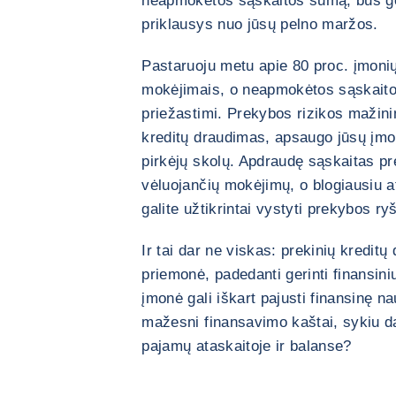
neapmokėtos sąskaitos sumą, bus ger
priklausys nuo jūsų pelno maržos.
Pastaruoju metu apie 80 proc. įmonių
mokėjimais, o neapmokėtos sąskaito
priežastimi. Prekybos rizikos mažini
kreditų draudimas, apsaugo jūsų įm
pirkėjų skolų. Apdraudę sąskaitas pr
vėluojančių mokėjimų, o blogiausiu a
galite užtikrintai vystyti prekybos ry
Ir tai dar ne viskas: prekinių kredit
priemonė, padedanti gerinti finansini
įmonė gali iškart pajusti finansinę na
mažesni finansavimo kaštai, sykiu d
pajamų ataskaitoje ir balanse?