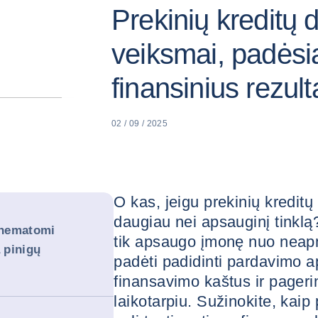
Prekinių kreditų 
veiksmai, padėsia
finansinius rezult
02 / 09 / 2025
O kas, jeigu prekinių kreditų
daugiau nei apsauginį tinklą
 nematomi
tik apsaugo įmonę nuo neapmo
a pinigų
padėti padidinti pardavimo a
finansavimo kaštus ir pageri
laikotarpiu. Sužinokite, kaip