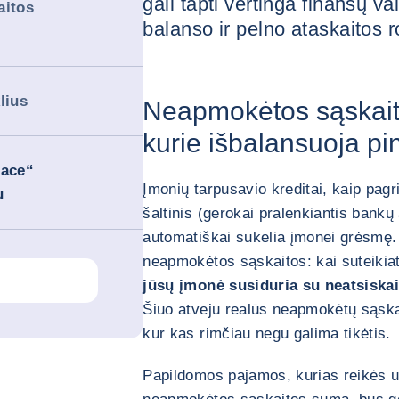
gali tapti vertinga finansų v
aitos
balanso ir pelno ataskaitos r
lius
Neapmokėtos sąskait
kurie išbalansuoja pi
face“
Įmonių tarpusavio kreditai, kaip pag
mu
šaltinis (gerokai pralenkiantis bankų 
automatiškai sukelia įmonei grėsmę. 
neapmokėtos sąskaitos: kai suteikia
jūsų įmonė susiduria su neatsiskai
Šiuo atveju realūs neapmokėtų sąskai
kur kas rimčiau negu galima tikėtis.
Papildomos pajamos, kurias reikės u