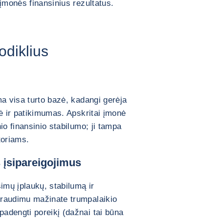
 įmonės finansinius rezultatus.
odiklius
ę
ma visa turto bazė, kadangi gerėja
bė ir patikimumas. Apskritai įmonė
io finansinio stabilumo; ji tampa
itoriams.
s įsipareigojimus
imų įplaukų, stabilumą ir
draudimu mažinate trumpalaikio
adengti poreikį (dažnai tai būna