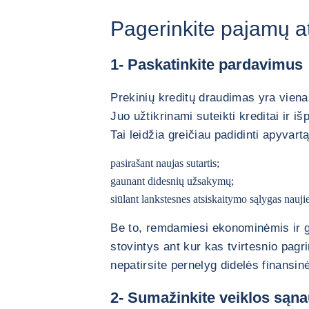
Pagerinkite pajamų at
1- Paskatinkite pardavimus
Prekinių kreditų draudimas yra viena
Juo užtikrinami suteikti kreditai ir i
Tai leidžia greičiau padidinti apyvart
pasirašant naujas sutartis;
gaunant didesnių užsakymų;
siūlant lankstesnes atsiskaitymo sąlygas nauj
Be to, remdamiesi ekonominėmis ir g
stovintys ant kur kas tvirtesnio pagri
nepatirsite pernelyg didelės finansin
2- Sumažinkite veiklos sąn