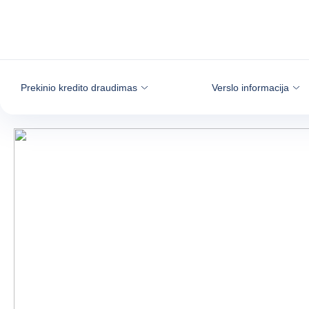
Eiti į turinį
Prekinio kredito draudimas
Verslo informacija