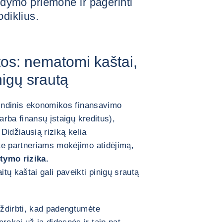
aldymo priemone ir pagerinti
odiklius.
os: nematomi kaštai,
nigų srautą
rindinis ekonomikos finansavimo
arba finansų įstaigų kreditus),
Didžiausią riziką kelia
te partneriams mokėjimo atidėjimą,
tymo rizika.
tų kaštai gali paveikti pinigų srautą
ždirbti, kad padengtumėte