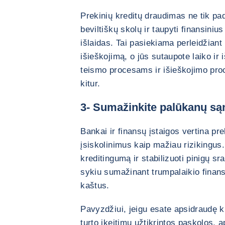
Prekinių kreditų draudimas ne tik pa
beviltiškų skolų ir taupyti finansinius
išlaidas. Tai pasiekiama perleidžiant
išieškojimą, o jūs sutaupote laiko ir 
teismo procesams ir išieškojimo proc
kitur.
3- Sumažinkite palūkanų s
Bankai ir finansų įstaigos vertina pr
įsiskolinimus kaip mažiau rizikingus.
kreditingumą ir stabilizuoti pinigų sra
sykiu sumažinant trumpalaikio finans
kaštus.
Pavyzdžiui, jeigu esate apsidraudę kr
turto įkeitimu užtikrintos paskolos