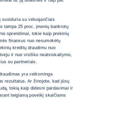
okai už ją didesnės ir taip pat
 susiduria su vėluojančiais
s tampa 25 proc. įmonių bankrotų
mo sprendimai, tokie kaip prekinių
onės finansus nuo nesumokėtų
ekinių kreditų draudimu nuo
tveju ir nuo visiško neatsiskaitymo,
šius su partneriais.
ų draudimas yra veiksminga
us rezultatus. Ar žinojote, kad jūsų
udą, tokią kaip didesni pardavimai ir
arant teigiamą poveikį skaičiams