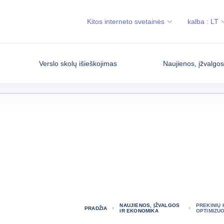
Kitos interneto svetainės
kalba :
LT
Verslo skolų išieškojimas
Naujienos, įžvalgo
NAUJIENOS, ĮŽVALGOS
PREKINIŲ 
PRADŽIA
IR EKONOMIKA
OPTIMIZUO