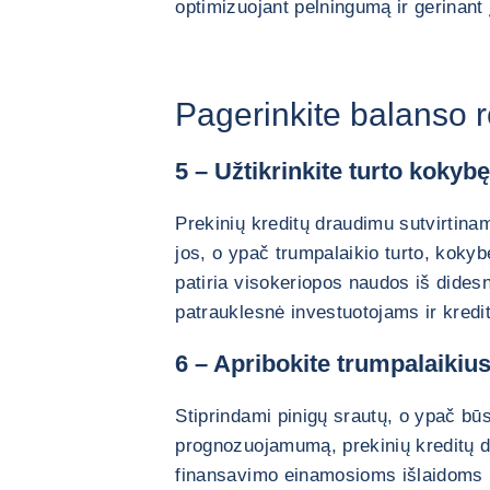
optimizuojant pelningumą ir gerinant
Pagerinkite balanso r
5 – Užtikrinkite turto kokyb
Prekinių kreditų draudimu sutvirtina
jos, o ypač trumpalaikio turto, koky
patiria visokeriopos naudos iš didesn
patrauklesnė investuotojams ir kred
6 – Apribokite trumpalaikiu
Stiprindami pinigų srautų, o ypač būs
prognozuojamumą, prekinių kreditų 
finansavimo einamosioms išlaidoms p