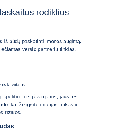
askaitos rodiklius
s iš būdų paskatinti įmonės augimą.
šplečiamas verslo partnerių tinklas.
ą:
iems klientams.
eopolitinėmis įžvalgomis, jausitės
ndo, kai žengsite į naujas rinkas ir
ės rizikos.
audas