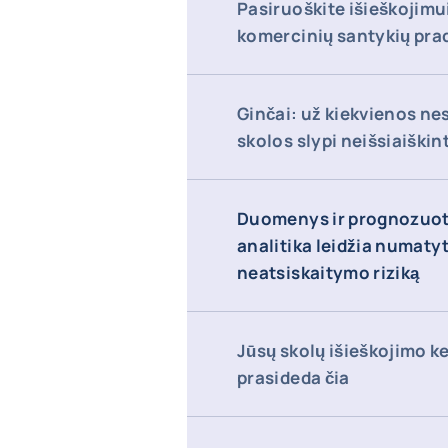
Pasiruoškite išieškojimu
komercinių santykių pra
Ginčai: už kiekvienos n
skolos slypi neišsiaiškint
Duomenys ir prognozuot
analitika leidžia numatyt
neatsiskaitymo riziką
Jūsų skolų išieškojimo k
prasideda čia