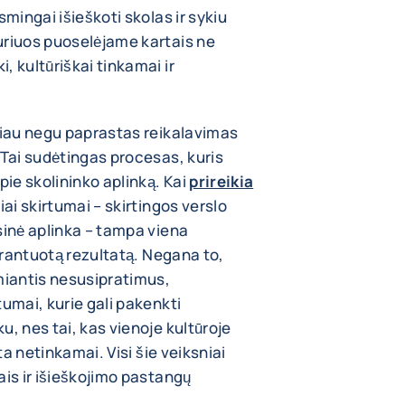
smingai išieškoti skolas ir sykiu
uriuos puoselėjame kartais ne
, kultūriškai tinkamai ir
ugiau negu paprastas reikalavimas
 Tai sudėtingas procesas, kuris
ie skolininko aplinką. Kai
prireikia
niai skirtumai – skirtingos verslo
sinė aplinka – tampa viena
garantuotą rezultatą. Negana to,
miantis nesusipratimus,
tumai, kurie gali pakenkti
, nes tai, kas vienoje kultūroje
ta netinkamai. Visi šie veiksniai
ais ir išieškojimo pastangų