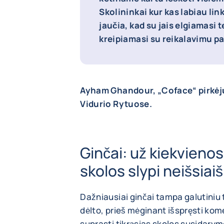
Skolininkai kur kas labiau lin
jaučia, kad su jais elgiamasi t
kreipiamasi su reikalavimu pa
Ayham Ghandour, „Coface“ pirkėjų
Vidurio Rytuose.
Ginčai: už kiekvien
skolos slypi neišsiaiš
Dažniausiai ginčai tampa galutiniu 
dėlto, prieš mėginant išspręsti kome
suprasti tikrąsias skolos susidarym