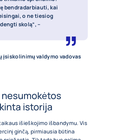
kę bendradarbiauti, kai
eisingai, o ne tiesiog
dengti skolą“, –
 įsiskolinimų valdymo vadovas
os nesumokėtos
kinta istorija
taikaus išieškojimo išbandymu. Vis
rcinį ginčą, pirmiausia būtina
o priežastis. Tik tada bus galima