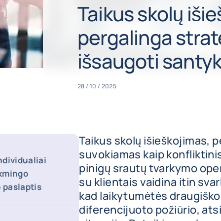
Taikus skolų iši
pergalinga strat
išsaugoti santyk
28 / 10 / 2025
Taikus skolų išieškojimas, p
suvokiamas kaip konfliktin
dividualiai
pinigų srautų tvarkymo oper
ėkmingo
su klientais vaidina itin sv
o paslaptis
kad laikytumėtės draugiško,
diferencijuoto požiūrio, at