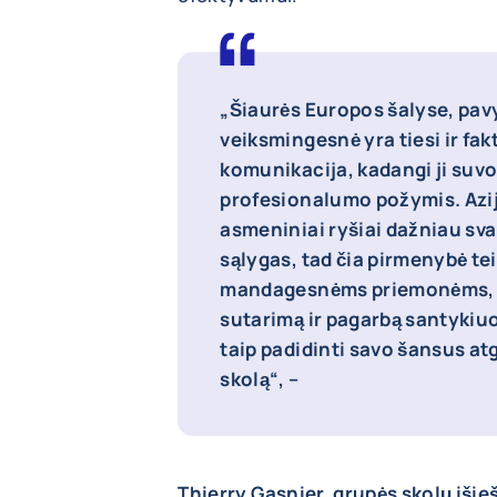
„Šiaurės Europos šalyse, pavy
veiksmingesnė yra tiesi ir fa
komunikacija, kadangi ji suv
profesionalumo požymis. Azijo
asmeniniai ryšiai dažniau sva
sąlygas, tad čia pirmenybė te
mandagesnėms priemonėms, si
sutarimą ir pagarbą santykiuo
taip padidinti savo šansus a
skolą“, –
Thierry Gasnier, grupės skolų išie