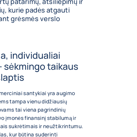
tų patarimų, atsiliepimų ir
ų, kurie padės atgauti
ant grėsmės verslo
, individualiai
 – sėkmingo taikaus
slaptis
merciniai santykiai yra augimo
ėms tampa vienu didžiausių
ovams tai viena pagrindinių
o įmonės finansinį stabilumą ir
is sukrėtimais ir neužtikrintumu.
las, kur būtina suderinti