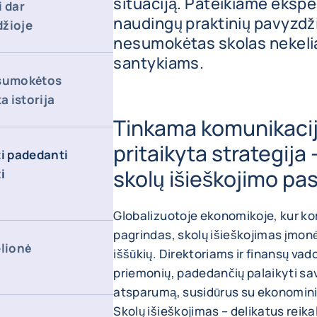
situaciją. Pateikiame eksper
i dar
naudingų praktinių pavyzdži
džioje
nesumokėtas skolas nekeli
santykiams.
esumokėtos
a istorija
Tinkama komunikacija
pritaikyta strategija
i padedanti
skolų išieškojimo pa
i
Globalizuotoje ekonomikoje, kur ko
pagrindas, skolų išieškojimas įmon
elionė
iššūkių. Direktoriams ir finansų vad
priemonių, padedančių palaikyti sav
atsparumą, susidūrus su ekonominia
Skolų išieškojimas – delikatus reika