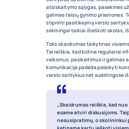
atsiskaitymo sąlygas, pasekmes už 
galimas teisių gynimo priemones. T
stiprinti pasitikėjimą verslo santyki
sėkmingai taikiai išieškoti skolas, i
Toks skaidrumas taikytinas visiems
Tai reiškia, kad būtina reguliariai 
veiksmus, pasikeitimus ir galimas a
komunikacija padeda palaikyti konst
verslo santykius net sudėtingose i
„Skaidrumas reiškia, kad nuo
esame atviri diskusijoms. Ta
nesusipratimų, o skolininkui
ketiname kartu ieškoti visie