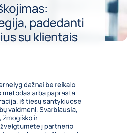
eškojimas:
egija, padedanti
ius su klientais
ernelyg dažnai be reikalo
is metodas arba paprasta
acija, iš tiesų santykiuose
arbų vaidmenį. Svarbiausia,
 žmogiško ir
sižvelgtumėte į partnerio