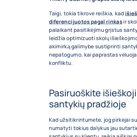
Taigi, tokia tikrovė reiškia, kad
išie
diferencijuotos pagal rinkas
ir sko
palaikant pasitikėjimu grįstus santyk
leidžia optimizuoti skolų išieškojimo 
akimirką galimybe sustiprinti santyk
nepatogumo, kai paprastas vėluojan
konfliktu.
Pasiruoškite išieško
santykių pradžioje
Kad užsitikrintumėte, jog pirkėjai
numatyti tokius dalykus jau sutar
santykius su klientu, reikia aiškiai 