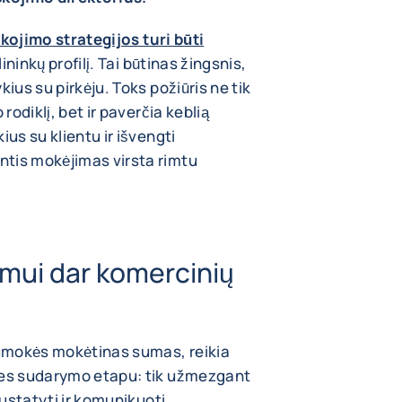
škojimo strategijos turi būti
lininkų profilį. Tai būtinas žingsnis,
ius su pirkėju. Toks požiūris ne tik
rodiklį, bet ir paverčia keblią
ius su klientu ir išvengti
tis mokėjimas virsta rimtu
jimui dar komercinių
 sumokės mokėtinas sumas, reikia
ties sudarymo etapu: tik užmezgant
nustatyti ir komunikuoti