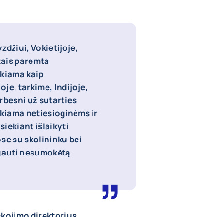
zdžiui, Vokietijoje,
ktais paremta
okiama kaip
je, tarkime, Indijoje,
rbesni už sutarties
ikiama netiesioginėms ir
ekiant išlaikyti
se su skolininku bei
tgauti nesumokėtą
škojimo direktorius.