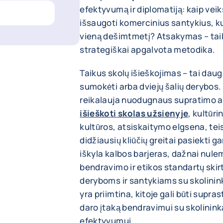
efektyvumą ir diplomatiją: kaip veik
išsaugoti komercinius santykius, k
vieną dešimtmetį? Atsakymas – taiki
strategiškai apgalvota metodika.
Taikus skolų išieškojimas – tai da
sumokėti arba dviejų šalių derybos.
reikalauja nuodugnaus supratimo ap
išieškoti skolas užsienyje
, kultūri
kultūros, atsiskaitymo elgsena, tei
didžiausių kliūčių greitai pasiekti 
iškyla kalbos barjeras, dažnai nule
bendravimo ir etikos standartų skir
deryboms ir santykiams su skolininku
yra priimtina, kitoje gali būti supras
daro įtaką bendravimui su skolinink
efektyvumui.