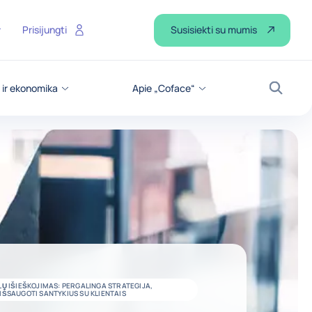
Susisiekti su mumis
Prisijungti
 ir ekonomika
Apie „Coface“
Paiešk
LŲ IŠIEŠKOJIMAS: PERGALINGA STRATEGIJA,
IŠSAUGOTI SANTYKIUS SU KLIENTAIS