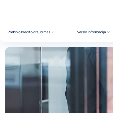
Eiti į turinį
Prekinio kredito draudimas
Verslo informacija