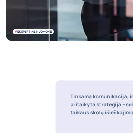
#
EKSPERTINĖ NUOMONĖ
Tinkama komunikacija, in
pritaikyta strategija – s
taikaus skolų išieškojim