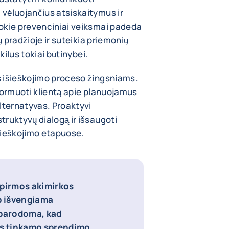
vėluojančius atsiskaitymus ir
okie prevenciniai veiksmai padeda
ų pradžioje ir suteikia priemonių
škilus tokiai būtinybei.
 išieškojimo proceso žingsniams.
informuoti klientą apie planuojamus
lternatyvas. Proaktyvi
ruktyvų dialogą ir išsaugoti
šieškojimo etapuose.
 pirmos akimirkos
ip išvengiama
 parodoma, kad
ms tinkamo sprendimo.