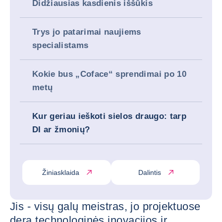
Didžiausias kasdienis iššūkis
Trys jo patarimai naujiems
specialistams
Kokie bus „Coface“ sprendimai po 10
metų
Kur geriau ieškoti sielos draugo: tarp
DI ar žmonių?
Žiniasklaida
Dalintis
Jis - visų galų meistras, jo projektuose
dera technologinės inovacijos ir