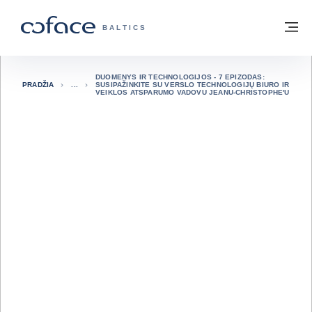
Eiti į turinį
Grįžti į pradžią
Me
„COFACE“ FOR TRADE - GRUPĖS PUSL
BALTICS
DUOMENYS IR TECHNOLOGIJOS - 7 EPIZODAS:
PRADŽIA
SUSIPAŽINKITE SU VERSLO TECHNOLOGIJŲ BIURO IR
VEIKLOS ATSPARUMO VADOVU JEANU-CHRISTOPHE'U