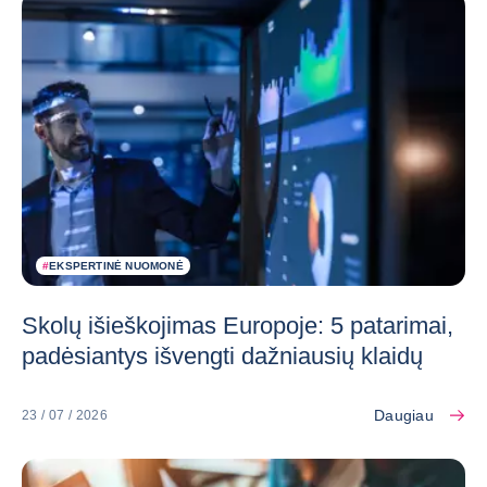
#
EKSPERTINĖ NUOMONĖ
Skolų išieškojimas Europoje: 5 patarimai,
padėsiantys išvengti dažniausių klaidų
Daugiau
23 / 07 / 2026