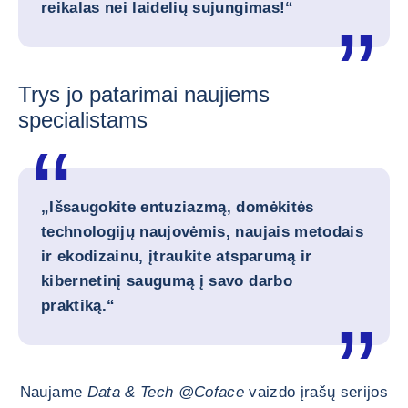
reikalas nei laidelių sujungimas!“
Trys jo patarimai naujiems
specialistams
„Išsaugokite entuziazmą, domėkitės
technologijų naujovėmis, naujais metodais
ir ekodizainu, įtraukite atsparumą ir
kibernetinį saugumą į savo darbo
praktiką.“
Naujame
Data & Tech @Coface
vaizdo įrašų serijos