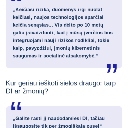
„Keičiasi rizika, duomenys irgi nuolat
keičiasi, naujos technologijos sparčiai
keičia senąsias... Vis dėlto po 10 metų
galiu įsivaizduoti, kad į mūsų įverčius bus
integruojami nauji rizikos rodikliai, tokie
kaip, pavyzdžiui, įmonių kibernetinis
saugumas ir socialinė atsakomybė.“
Kur geriau ieškoti sielos draugo: tarp
DI ar žmonių?
„Galite rasti jį naudodamiesi DI, tačiau
išsaugosite tik per žmogiškąją pusę!“