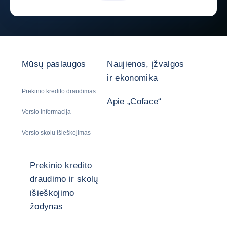
Mūsų paslaugos
Naujienos, įžvalgos
ir ekonomika
Prekinio kredito draudimas
Apie „Coface“
Verslo informacija
Verslo skolų išieškojimas
Prekinio kredito
draudimo ir skolų
išieškojimo
žodynas