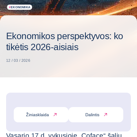
#
EKONOMIKA
Ekonomikos perspektyvos: ko
tikėtis 2026-aisiais
12 / 03 / 2026
Žiniasklaida
Dalintis
Vasario 17 d. vykusioje „Coface“ šalių