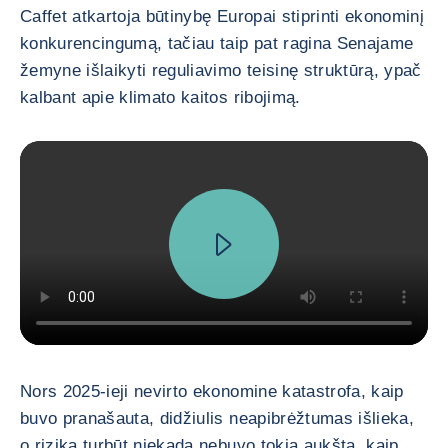
Caffet atkartoja būtinybę Europai stiprinti ekonominį
konkurencingumą, tačiau taip pat ragina Senajame
žemyne išlaikyti reguliavimo teisinę struktūrą, ypač
kalbant apie klimato kaitos ribojimą.
Nors 2025-ieji nevirto ekonomine katastrofa, kaip
buvo pranašauta, didžiulis neapibrėžtumas išlieka,
o rizika turbūt niekada nebuvo tokia aukšta, kaip