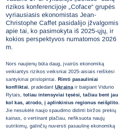
rizikos konferencijoje „Coface“ grupės
vyriausiasis ekonomistas Jean-
Christophe Caffet pasidalijo įžvalgomis
apie tai, ko pasimokyta iš 2025-ųjų, ir
kokios perspektyvos numatomos 2026
m.
Nors naujienų būta daug, įvairūs ekonomiką
veikiantys rizikos veiksniai 2025-aisiais reiškėsi
santykinai prislopintai.
Rimti pasauliniai
konfliktai
, pradedant
Ukraina
ir baigiant Vidurio
Rytais,
toliau intensyviai tęsėsi, tačiau bent jau
kol kas, atrodo, į aplinkinius regionus neišplito
.
Jie nesukėlė naujo spaudimo didinti biržos prekių
kainas, o vertinant plačiau, nefiksuota naujų
sutrikimų, galinčių nuversti pasaulinę ekonomiką