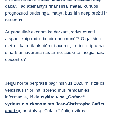
dabar. Tad ateinantys finansiniai metai, kuriuos
prognozuoti sudėtinga, matyt, bus itin neapibrėžti ir
neramūs.
Ar pasaulinė ekonomika darkart įrodys esanti
atspari, kaip rodo „bendra nuomonė“? O gal šiuo
metu ji kaip tik atsidūrusi audros, kurios stiprumas
smarkiai nuvertinamas ar net apskritai neigiamas,
epicentre?
Jeigu norite perprasti pagrindinius 2026 m. rizikos
veiksnius ir priimti sprendimus remdamiesi
informacija,
išklausykite visą „Coface“
vyriausiojo ekonomisto Jean-Christophe Caffet
analizę
, pristatytą „Coface“ šalių rizikos