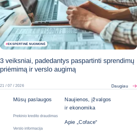
#
EKSPERTINĖ NUOMONĖ
3 veiksniai, padedantys paspartinti sprendimų
priėmimą ir verslo augimą
Daugiau
21 / 07 / 2026
Mūsų paslaugos
Naujienos, įžvalgos
ir ekonomika
Prekinio kredito draudimas
Apie „Coface“
Verslo informacija