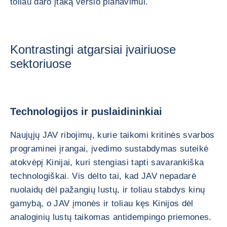
toliau daro įtaką verslo planavimui.
Kontrastingi atgarsiai įvairiuose
sektoriuose
Technologijos ir puslaidininkiai
Naujųjų JAV ribojimų, kurie taikomi kritinės svarbos
programinei įrangai, įvedimo sustabdymas suteikė
atokvėpį Kinijai, kuri stengiasi tapti savarankiška
technologiškai. Vis dėlto tai, kad JAV nepadarė
nuolaidų dėl pažangių lustų, ir toliau stabdys kinų
gamybą, o JAV įmonės ir toliau kęs Kinijos dėl
analoginių lustų taikomas antidempingo priemones.