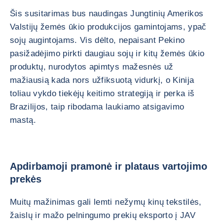
Šis susitarimas bus naudingas Jungtinių Amerikos
Valstijų žemės ūkio produkcijos gamintojams, ypač
sojų augintojams. Vis dėlto, nepaisant Pekino
pasižadėjimo pirkti daugiau sojų ir kitų žemės ūkio
produktų, nurodytos apimtys mažesnės už
mažiausią kada nors užfiksuotą vidurkį, o Kinija
toliau vykdo tiekėjų keitimo strategiją ir perka iš
Brazilijos, taip ribodama laukiamo atsigavimo
mastą.
Apdirbamoji pramonė ir plataus vartojimo
prekės
Muitų mažinimas gali lemti nežymų kinų tekstilės,
žaislų ir mažo pelningumo prekių eksporto į JAV