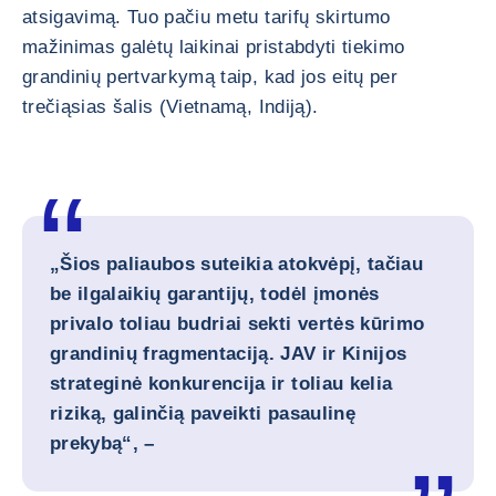
atsigavimą. Tuo pačiu metu tarifų skirtumo
mažinimas galėtų laikinai pristabdyti tiekimo
grandinių pertvarkymą taip, kad jos eitų per
trečiąsias šalis (Vietnamą, Indiją).
„Šios paliaubos suteikia atokvėpį, tačiau
be ilgalaikių garantijų, todėl įmonės
privalo toliau budriai sekti vertės kūrimo
grandinių fragmentaciją. JAV ir Kinijos
strateginė konkurencija ir toliau kelia
riziką, galinčią paveikti pasaulinę
prekybą“, –