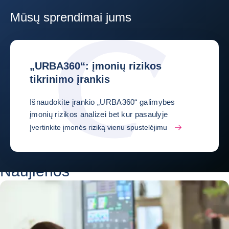
Mūsų sprendimai jums
„URBA360“: įmonių rizikos
tikrinimo įrankis
Išnaudokite įrankio „URBA360“ galimybes
įmonių rizikos analizei bet kur pasaulyje
Įvertinkite įmonės riziką vienu spustelėjimu
Naujienos