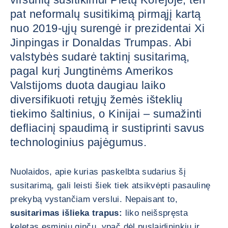
pat neformalų susitikimą pirmąjį kartą
nuo 2019-ųjų surengė ir prezidentai Xi
Jinpingas ir Donaldas Trumpas. Abi
valstybės sudarė taktinį susitarimą,
pagal kurį Jungtinėms Amerikos
Valstijoms duota daugiau laiko
diversifikuoti retųjų žemės išteklių
tiekimo šaltinius, o Kinijai – sumažinti
defliacinį spaudimą ir sustiprinti savus
technologinius pajėgumus.
Nuolaidos, apie kurias paskelbta sudarius šį
susitarimą, gali leisti šiek tiek atsikvėpti pasaulinę
prekybą vystančiam verslui. Nepaisant to,
susitarimas išlieka trapus:
liko neišspręsta
keletas esminių ginčų, ypač dėl puslaidininkių ir