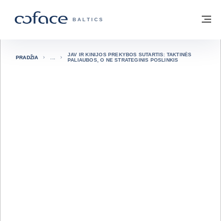
Eiti į turinį
Grįžti į pradžią
Me
„COFACE“ FOR TRADE - GRUPĖS PUSL
BALTICS
JAV IR KINIJOS PREKYBOS SUTARTIS: TAKTINĖS
PRADŽIA
PALIAUBOS, O NE STRATEGINIS POSLINKIS