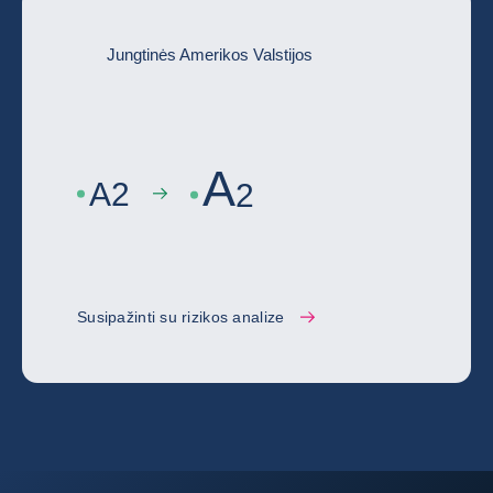
Jungtinės Amerikos Valstijos
A
A
2
2
Susipažinti su rizikos analize