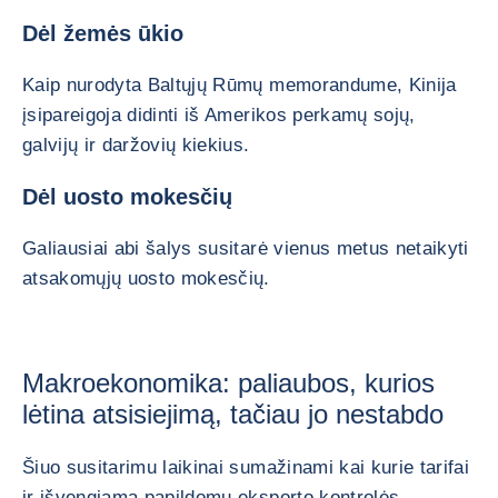
Dėl žemės ūkio
Kaip nurodyta Baltųjų Rūmų memorandume, Kinija
įsipareigoja didinti iš Amerikos perkamų sojų,
galvijų ir daržovių kiekius.
Dėl uosto mokesčių
Galiausiai abi šalys susitarė vienus metus netaikyti
atsakomųjų uosto mokesčių.
Makroekonomika: paliaubos, kurios
lėtina atsisiejimą, tačiau jo nestabdo
Šiuo susitarimu laikinai sumažinami kai kurie tarifai
ir išvengiama papildomų eksporto kontrolės