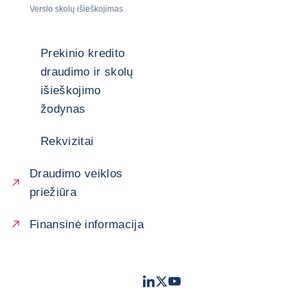
Verslo skolų išieškojimas
Prekinio kredito
draudimo ir skolų
išieškojimo
žodynas
Rekvizitai
Draudimo veiklos
priežiūra
Finansinė informacija
LinkedIn
Twitter
Youtube
- „Coface“
- „Coface“
- „Coface“