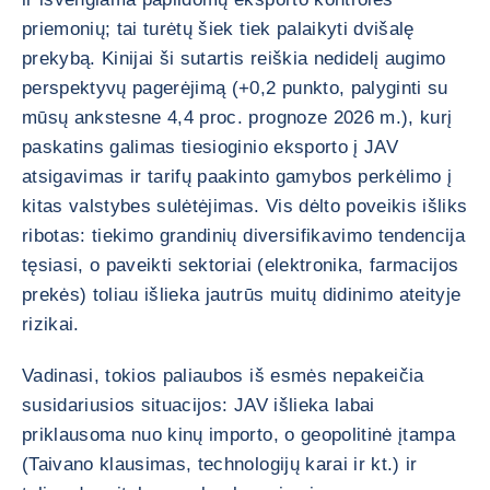
priemonių; tai turėtų šiek tiek palaikyti dvišalę
prekybą. Kinijai ši sutartis reiškia nedidelį augimo
perspektyvų pagerėjimą (+0,2 punkto, palyginti su
mūsų ankstesne 4,4 proc. prognoze 2026 m.), kurį
paskatins galimas tiesioginio eksporto į JAV
atsigavimas ir tarifų paakinto gamybos perkėlimo į
kitas valstybes sulėtėjimas. Vis dėlto poveikis išliks
ribotas: tiekimo grandinių diversifikavimo tendencija
tęsiasi, o paveikti sektoriai (elektronika, farmacijos
prekės) toliau išlieka jautrūs muitų didinimo ateityje
rizikai.
Vadinasi, tokios paliaubos iš esmės nepakeičia
susidariusios situacijos: JAV išlieka labai
priklausoma nuo kinų importo, o geopolitinė įtampa
(Taivano klausimas, technologijų karai ir kt.) ir