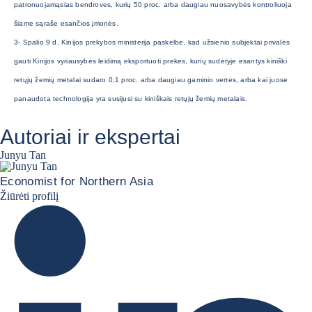
patronuojamąsias bendroves, kurių 50 proc. arba daugiau nuosavybės kontroliuoja
šiame sąraše esančios įmonės.
3- Spalio 9 d. Kinijos prekybos ministerija paskelbė, kad užsienio subjektai privalės
gauti Kinijos vyriausybės leidimą eksportuoti prekes, kurių sudėtyje esantys kiniški
retųjų žemių metalai sudaro 0,1 proc. arba daugiau gaminio vertės, arba kai juose
panaudota technologija yra susijusi su kiniškais retųjų žemių metalais.
Autoriai ir ekspertai
Junyu Tan
Economist for Northern Asia
Junyu Tan Linkedin Profile
Žiūrėti profilį