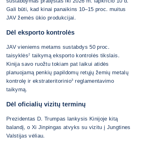
sustabdymas pratęstas iki 2026 m. lapkričio 10 d.
Gali būti, kad kinai panaikins 10–15 proc. muitus
JAV žemės ūkio produkcijai.
Dėl eksporto kontrolės
JAV vieniems metams sustabdys 50 proc.
taisyklės
2
taikymą eksporto kontrolės tikslais.
Kinija savo ruožtu tokiam pat laikui atidės
planuojamą penkių papildomų retųjų žemių metalų
kontrolę ir ekstrateritorinio
3
reglamentavimo
taikymą.
Dėl oficialių vizitų terminų
Prezidentas D. Trumpas lankysis Kinijoje kitą
balandį, o Xi Jinpingas atvyks su vizitu į Jungtines
Valstijas vėliau.