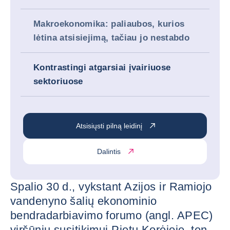
Makroekonomika: paliaubos, kurios
lėtina atsisiejimą, tačiau jo nestabdo
Kontrastingi atgarsiai įvairiuose
sektoriuose
Atsisiųsti pilną leidinį
Dalintis
Spalio 30 d., vykstant Azijos ir Ramiojo
vandenyno šalių ekonominio
bendradarbiavimo forumo (angl. APEC)
viršūnių susitikimui Pietų Korėjoje, ten