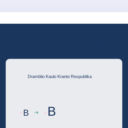
Išsamus šalies rizikos vertinimas
Dramblio Kaulo Kranto Respublika
B
B