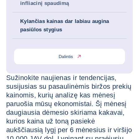
infliacinį spaudimą
Kylančias kainas dar labiau augina
pasiūlos stygius
Dalintis
Sužinokite naujienas ir tendencijas,
susijusias su pasaulinėmis biržos prekių
kainomis, kurių analizę kas mėnesį
paruošia mūsų ekonomistai. Šį mėnesį
daugiausia dėmesio skiriama kakavai,
kurios kaina už toną pasiekė
aukščiausią lygį per 6 mėnesius ir viršijo
10 000 JAV dol. Lyginant su praėjusiu