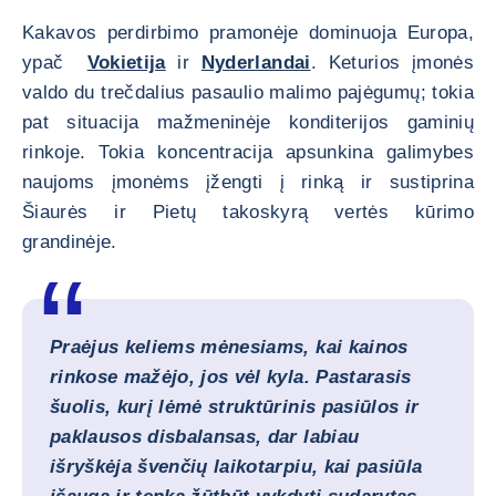
Kakavos perdirbimo pramonėje dominuoja Europa,
ypač
Vokietija
ir
Nyderlandai
. Keturios įmonės
valdo du trečdalius pasaulio malimo pajėgumų; tokia
pat situacija mažmeninėje konditerijos gaminių
rinkoje. Tokia koncentracija apsunkina galimybes
naujoms įmonėms įžengti į rinką ir sustiprina
Šiaurės ir Pietų takoskyrą vertės kūrimo
grandinėje.
Praėjus keliems mėnesiams, kai kainos
rinkose mažėjo, jos vėl kyla. Pastarasis
šuolis, kurį lėmė struktūrinis pasiūlos ir
paklausos disbalansas, dar labiau
išryškėja švenčių laikotarpiu, kai pasiūla