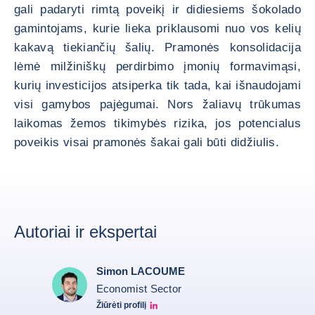
gali padaryti rimtą poveikį ir didiesiems šokolado
gamintojams, kurie lieka priklausomi nuo vos kelių
kakavą tiekiančių šalių. Pramonės konsolidacija
lėmė milžiniškų perdirbimo įmonių formavimąsi,
kurių investicijos atsiperka tik tada, kai išnaudojami
visi gamybos pajėgumai. Nors žaliavų trūkumas
laikomas žemos tikimybės rizika, jos potencialus
poveikis visai pramonės šakai gali būti didžiulis.
Autoriai ir ekspertai
Simon LACOUME
Economist Sector
Žiūrėti profilį
Simon Lacoume linkedin