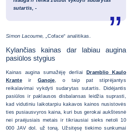
išauga ir tenka žūtbūt vykdyti sudarytas
sutartis, -
Simon Lacoume, „
Coface“ analitikas.
Kylančias kainas dar labiau augina
pasiūlos stygius
Kainas augina sumažėję derliai
Dramblio Kaulo
Krante
ir
Ganoje
, o taip pat stiprėjantys
reikalavimai vykdyti sudarytas sutartis. Didėjantis
pasiūlos ir paklausos disbalansas leidžia suprasti,
kad vidutiniu laikotarpiu kakavos kainos nusistovės
ties pusiausvyros kaina, kuri bus gerokai aukštesnė
nei praėjusiais metais ir tikriausiai sieks netoli 10
000 JAV dol. už toną. Užsitęsę tiekimo sunkumai