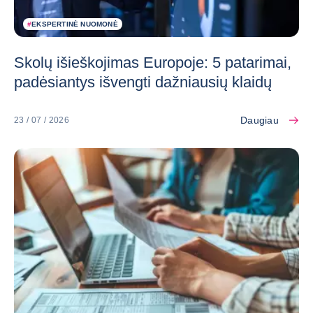
#
EKSPERTINĖ NUOMONĖ
Skolų išieškojimas Europoje: 5 patarimai,
padėsiantys išvengti dažniausių klaidų
Daugiau
23 / 07 / 2026