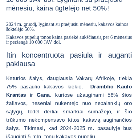
mėnesiu, kaina ūgtelėjo net 50%!
2024 m. gruodį, lyginant su praėjusiu mėnesiu, kakavos kainos
šoktelėjo 50%.
Kakavos pupelių tonos kaina pasiekė aukščiausią per 6 mėnesius
ir peržengė 10 000 JAV dol.
Itin koncentruota pasiūla ir auganti
paklausa
Keturios šalys, daugiausia Vakarų Afrikoje, tiekia
75% pasaulio kakavos kiekio.
Dramblio Kaulo
Krantas
ir
Gana
, kuriose užauginami 58% šios
žaliavos, neseniai nukentėjo nuo nepalankių oro
sąlygų, todėl derliai smarkiai sumažėjo, ir šio
trūkumo nekompensavo kitos kakavą auginančios
šalys. Tikimasi, kad 2024-2025 m. pasaulyje bus
išauginti 5 mln. tonų kakavos pupelių.