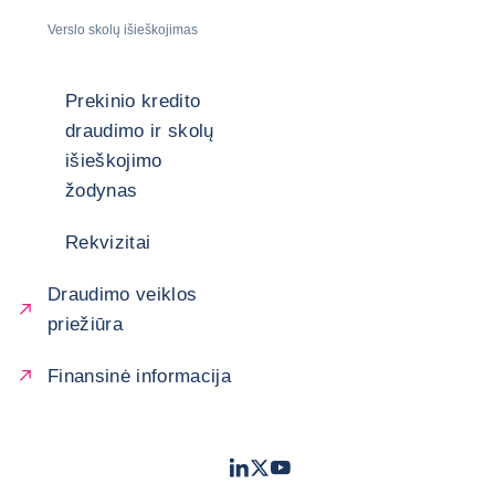
Verslo skolų išieškojimas
Prekinio kredito
draudimo ir skolų
išieškojimo
žodynas
Rekvizitai
Draudimo veiklos
priežiūra
Finansinė informacija
LinkedIn
Twitter
Youtube
- „Coface“
- „Coface“
- „Coface“