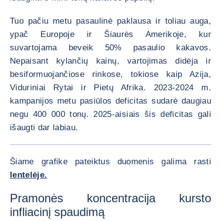
Tuo pačiu metu pasaulinė paklausa ir toliau auga,
ypač Europoje ir Šiaurės Amerikoje, kur
suvartojama beveik 50% pasaulio kakavos.
Nepaisant kylančių kainų, vartojimas didėja ir
besiformuojančiose rinkose, tokiose kaip Azija,
Viduriniai Rytai ir Pietų Afrika. 2023-2024 m.
kampanijos metu pasiūlos deficitas sudarė daugiau
negu 400 000 tonų. 2025-aisiais šis deficitas gali
išaugti dar labiau.
PADIDIN
<div class="ibexa_text-field" > Soft commodities prices gap </div>
Šiame grafike pateiktus duomenis galima rasti
lentelėje.
Pramonės koncentracija kursto
infliacinį spaudimą