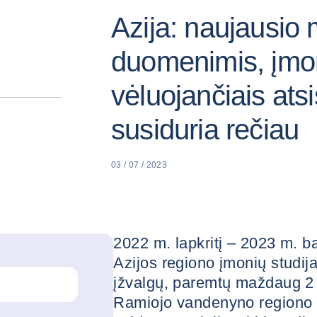
Azija: naujausio
duomenimis, įmo
vėluojančiais ats
susiduria rečiau
03 / 07 / 2023
2022 m. lapkritį – 2023 m. b
Azijos regiono įmonių studija
įžvalgų, paremtų maždaug 2 3
Ramiojo vandenyno regiono a