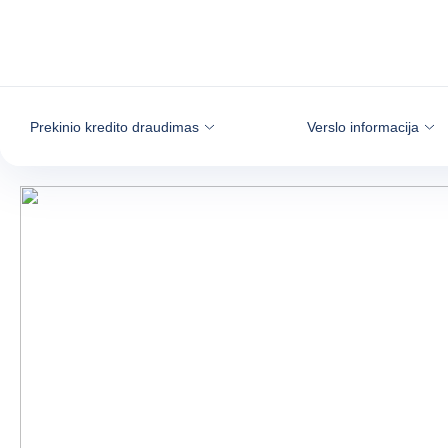
Eiti į turinį
Prekinio kredito draudimas
Verslo informacija