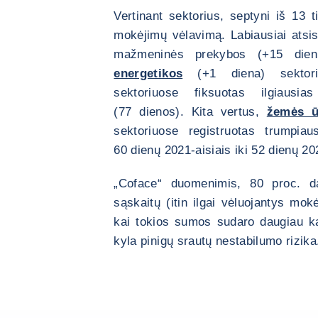
Vertinant sektorius, septyni iš 13 ti
mokėjimų vėlavimą. Labiausiai atsis
mažmeninės prekybos (+15 die
energetikos
(+1 diena) sektori
sektoriuose fiksuotas ilgiausi
(77 dienos). Kita vertus,
žemės ū
sektoriuose registruotas trumpia
60 dienų 2021-aisiais iki 52 dienų 20
„Coface“ duomenimis, 80 proc. d
sąskaitų (itin ilgai vėluojantys mo
kai tokios sumos sudaro daugiau k
kyla pinigų srautų nestabilumo rizika