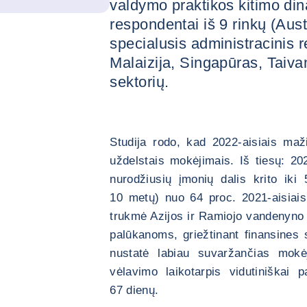
valdymo praktikos kitimo din
respondentai iš 9 rinkų (Aust
specialusis administracinis r
Malaizija, Singapūras, Taivan
sektorių.
Studija rodo, kad 2022-aisiais ma
uždelstais mokėjimais. Iš tiesų: 2
nurodžiusių įmonių dalis krito iki
10 metų) nuo 64 proc. 2021-aisiai
trukmė Azijos ir Ramiojo vandenyno 
palūkanoms, griežtinant finansines s
nustatė labiau suvaržančias mokė
vėlavimo laikotarpis vidutiniškai
67 dienų.