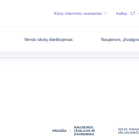
Kitos interneto svetainės
kalba :
LT
Verslo skolų išieškojimas
Naujienos, įžvalgo
NAUJIENOS,
AZIJA: NAU
PRADŽIA
ĮŽVALGOS IR
VĖLUOJANČIA
EKONOMIKA