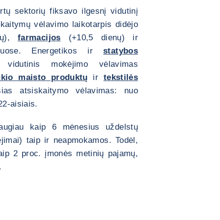
rtų sektorių fiksavo ilgesnį vidutinį
kaitymų vėlavimo laikotarpis didėjo
nų),
farmacijos
(+10,5 dienų) ir
uose. Energetikos ir
statybos
as vidutinis mokėjimo vėlavimas
kio maisto produktų
ir
tekstilės
usias atsiskaitymo vėlavimas: nuo
22-aisiais.
augiau kaip 6 mėnesius uždelstų
kėjimai) taip ir neapmokamos. Todėl,
aip 2 proc. įmonės metinių pajamų,
.