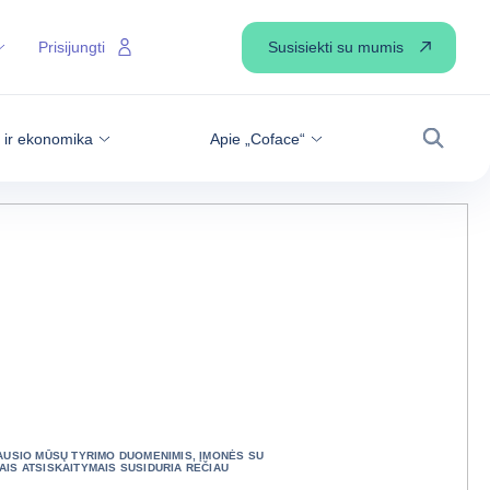
Susisiekti su mumis
Prisijungti
s ir ekonomika
Apie „Coface“
Paiešk
JAUSIO MŪSŲ TYRIMO DUOMENIMIS, ĮMONĖS SU
IS ATSISKAITYMAIS SUSIDURIA REČIAU