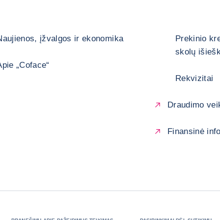
Naujienos, įžvalgos ir ekonomika
Prekinio kr
skolų išieš
Apie „Coface“
Rekvizitai
Draudimo veik
Finansinė inf