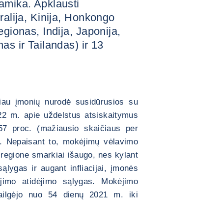
amika. Apklausti
ralija, Kinija, Honkongo
egionas, Indija, Japonija,
as ir Tailandas) ir 13
žiau įmonių nurodė susidūrusios su
022 m. apie uždelstus atsiskaitymus
 57 proc. (mažiausio skaičiaus per
s. Nepaisant to, mokėjimų vėlavimo
regione smarkiai išaugo, nes kylant
ąlygas ir augant infliacijai, įmonės
jimo atidėjimo sąlygas. Mokėjimo
 pailgėjo nuo 54 dienų 2021 m. iki