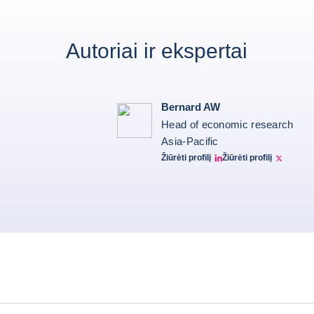
Autoriai ir ekspertai
Bernard AW
Head of economic research
Asia-Pacific
Žiūrėti profilį
Žiūrėti profilį
Bernard Aw Linkedin
Bernard Aw Twitter