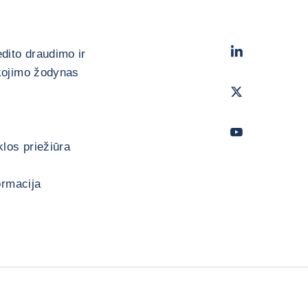
LinkedIn
- „Cofa
edito draudimo ir
kojimo žodynas
Twitter
- „Coface
Youtube
- „Cofac
los priežiūra
ormacija