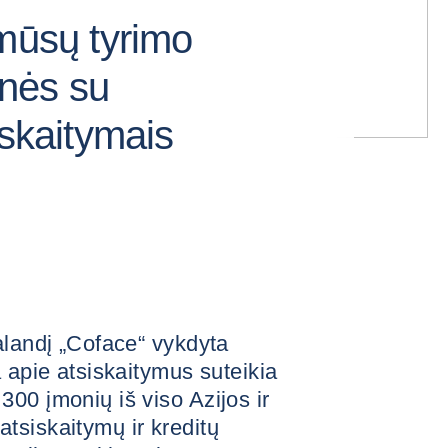
 mūsų tyrimo
nės su
iskaitymais
alandį „Coface“ vykdyta
 apie atsiskaitymus suteikia
00 įmonių iš viso Azijos ir
tsiskaitymų ir kreditų