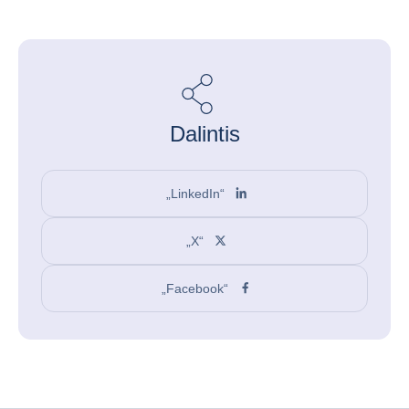
Dalintis
„LinkedIn“
„X“
„Facebook“