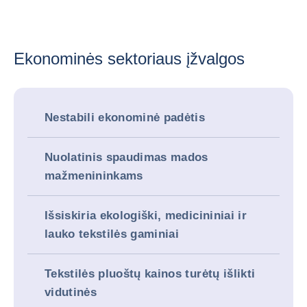
Ekonominės sektoriaus įžvalgos
Nestabili ekonominė padėtis
Nuolatinis spaudimas mados
mažmenininkams
Išsiskiria ekologiški, medicininiai ir
lauko tekstilės gaminiai
Tekstilės pluoštų kainos turėtų išlikti
vidutinės