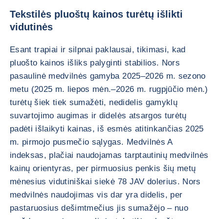
Tekstilės pluoštų kainos turėtų išlikti
vidutinės
Esant trapiai ir silpnai paklausai, tikimasi, kad
pluošto kainos išliks palyginti stabilios. Nors
pasaulinė medvilnės gamyba 2025–2026 m. sezono
metu (2025 m. liepos mėn.–2026 m. rugpjūčio mėn.)
turėtų šiek tiek sumažėti, nedidelis gamyklų
suvartojimo augimas ir didelės atsargos turėtų
padėti išlaikyti kainas, iš esmės atitinkančias 2025
m. pirmojo pusmečio sąlygas. Medvilnės A
indeksas, plačiai naudojamas tarptautinių medvilnės
kainų orientyras, per pirmuosius penkis šių metų
mėnesius vidutiniškai siekė 78 JAV dolerius. Nors
medvilnės naudojimas vis dar yra didelis, per
pastaruosius dešimtmečius jis sumažėjo – nuo