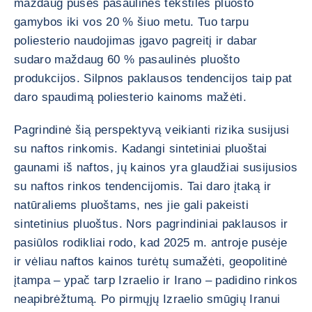
maždaug pusės pasaulinės tekstilės pluošto
gamybos iki vos 20 % šiuo metu. Tuo tarpu
poliesterio naudojimas įgavo pagreitį ir dabar
sudaro maždaug 60 % pasaulinės pluošto
produkcijos. Silpnos paklausos tendencijos taip pat
daro spaudimą poliesterio kainoms mažėti.
Pagrindinė šią perspektyvą veikianti rizika susijusi
su naftos rinkomis. Kadangi sintetiniai pluoštai
gaunami iš naftos, jų kainos yra glaudžiai susijusios
su naftos rinkos tendencijomis. Tai daro įtaką ir
natūraliems pluoštams, nes jie gali pakeisti
sintetinius pluoštus. Nors pagrindiniai paklausos ir
pasiūlos rodikliai rodo, kad 2025 m. antroje pusėje
ir vėliau naftos kainos turėtų sumažėti, geopolitinė
įtampa – ypač tarp Izraelio ir Irano – padidino rinkos
neapibrėžtumą. Po pirmųjų Izraelio smūgių Iranui