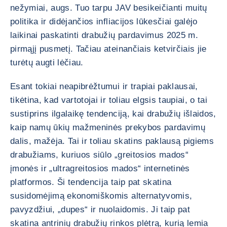
nežymiai, augs. Tuo tarpu JAV besikeičianti muitų
politika ir didėjančios infliacijos lūkesčiai galėjo
laikinai paskatinti drabužių pardavimus 2025 m.
pirmąjį pusmetį. Tačiau ateinančiais ketvirčiais jie
turėtų augti lėčiau.
Esant tokiai neapibrėžtumui ir trapiai paklausai,
tikėtina, kad vartotojai ir toliau elgsis taupiai, o tai
sustiprins ilgalaikę tendenciją, kai drabužių išlaidos,
kaip namų ūkių mažmeninės prekybos pardavimų
dalis, mažėja. Tai ir toliau skatins paklausą pigiems
drabužiams, kuriuos siūlo „greitosios mados“
įmonės ir „ultragreitosios mados“ internetinės
platformos. Ši tendencija taip pat skatina
susidomėjimą ekonomiškomis alternatyvomis,
pavyzdžiui, „dupes“ ir nuolaidomis. Ji taip pat
skatina antrinių drabužių rinkos plėtrą, kurią lemia