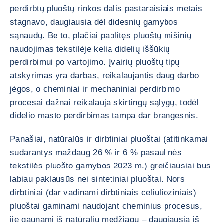
perdirbtų pluoštų rinkos dalis pastaraisiais metais
stagnavo, daugiausia dėl didesnių gamybos
sąnaudų. Be to, plačiai paplitęs pluoštų mišinių
naudojimas tekstilėje kelia didelių iššūkių
perdirbimui po vartojimo. Įvairių pluoštų tipų
atskyrimas yra darbas, reikalaujantis daug darbo
jėgos, o cheminiai ir mechaniniai perdirbimo
procesai dažnai reikalauja skirtingų sąlygų, todėl
didelio masto perdirbimas tampa dar brangesnis.
Panašiai, natūralūs ir dirbtiniai pluoštai (atitinkamai
sudarantys maždaug 26 % ir 6 % pasaulinės
tekstilės pluošto gamybos 2023 m.) greičiausiai bus
labiau paklausūs nei sintetiniai pluoštai. Nors
dirbtiniai (dar vadinami dirbtiniais celiulioziniais)
pluoštai gaminami naudojant cheminius procesus,
jie gaunami iš natūralių medžiagų – daugiausia iš