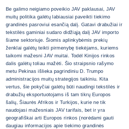
Be galimo neigiamo poveikio JAV paklausai, JAV
muitų politika galėtų labiausiai paveikti tiekimo
grandinės pasroviui esančią dalį. Gatavi drabužiai ir
tekstilės gaminiai sudaro didžiąją dalį JAV importo
šiame sektoriuje. Šiomis aplinkybėmis prekių
ženklai galėtų teikti pirmenybę tiekėjams, kuriems
taikomi mažesni JAV muitai. Todėl Kinijos rinkos
dalis galėtų toliau mažėti. Šio straipsnio rašymo
metu Pekinas išlieka pagrindiniu D. Trumpo
administracijos muitų strategijos taikiniu. Kita
vertus, šie pokyčiai galėtų būti naudingi tekstilės ir
drabužių eksportuotojams iš tam tikrų Europos
šalių, Šiaurės Afrikos ir Turkijos, kurie ne tik
naudojasi mažesniais JAV tarifais, bet ir yra
geografiškai arti Europos rinkos (norėdami gauti
daugiau informacijos apie tiekimo grandinės