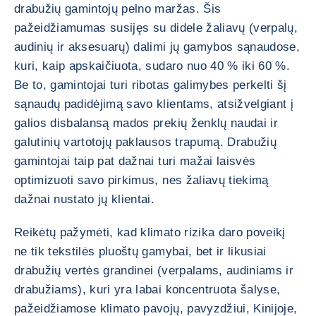
drabužių gamintojų pelno maržas. Šis
pažeidžiamumas susijęs su didele žaliavų (verpalų,
audinių ir aksesuarų) dalimi jų gamybos sąnaudose,
kuri, kaip apskaičiuota, sudaro nuo 40 % iki 60 %.
Be to, gamintojai turi ribotas galimybes perkelti šį
sąnaudų padidėjimą savo klientams, atsižvelgiant į
galios disbalansą mados prekių ženklų naudai ir
galutinių vartotojų paklausos trapumą. Drabužių
gamintojai taip pat dažnai turi mažai laisvės
optimizuoti savo pirkimus, nes žaliavų tiekimą
dažnai nustato jų klientai.
Reikėtų pažymėti, kad klimato rizika daro poveikį
ne tik tekstilės pluoštų gamybai, bet ir likusiai
drabužių vertės grandinei (verpalams, audiniams ir
drabužiams), kuri yra labai koncentruota šalyse,
pažeidžiamose klimato pavojų, pavyzdžiui, Kinijoje,