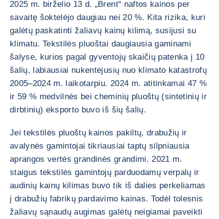
2025 m. birželio 13 d. „Brent“ naftos kainos per
savaitę šoktelėjo daugiau nei 20 %. Kita rizika, kuri
galėtų paskatinti žaliavų kainų kilimą, susijusi su
klimatu. Tekstilės pluoštai daugiausia gaminami
šalyse, kurios pagal gyventojų skaičių patenka į 10
šalių, labiausiai nukentėjusių nuo klimato katastrofų
2005–2024 m. laikotarpiu. 2024 m. atitinkamai 47 %
ir 59 % medvilnės bei cheminių pluoštų (sintetinių ir
dirbtinių) eksporto buvo iš šių šalių.
Jei tekstilės pluoštų kainos pakiltų, drabužių ir
avalynės gamintojai tikriausiai taptų silpniausia
aprangos vertės grandinės grandimi. 2021 m.
staigus tekstilės gamintojų parduodamų verpalų ir
audinių kainų kilimas buvo tik iš dalies perkeliamas
į drabužių fabrikų pardavimo kainas. Todėl tolesnis
žaliavų sąnaudų augimas galėtų neigiamai paveikti