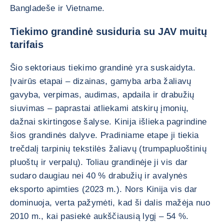
Bangladeše ir Vietname.
Tiekimo grandinė susiduria su JAV muitų
tarifais
Šio sektoriaus tiekimo grandinė yra suskaidyta.
Įvairūs etapai – dizainas, gamyba arba žaliavų
gavyba, verpimas, audimas, apdaila ir drabužių
siuvimas – paprastai atliekami atskirų įmonių,
dažnai skirtingose šalyse. Kinija išlieka pagrindine
šios grandinės dalyve. Pradiniame etape ji tiekia
trečdalį tarpinių tekstilės žaliavų (trumpapluoštinių
pluoštų ir verpalų). Toliau grandinėje ji vis dar
sudaro daugiau nei 40 % drabužių ir avalynės
eksporto apimties (2023 m.). Nors Kinija vis dar
dominuoja, verta pažymėti, kad ši dalis mažėja nuo
2010 m., kai pasiekė aukščiausią lygį – 54 %.