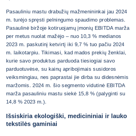
Pasauliniu mastu drabužių mažmenininkai jau 2024
m. turėjo spręsti pelningumo spaudimo problemas.
Pasaulinė biržoje kotiruojamų įmonių EBITDA marža
per metus nuolat mažėjo – nuo 10,3 % medianos
2023 m. paskutinį ketvirtį iki 9,7 % tuo pačiu 2024
m. laikotarpiu. Tikimasi, kad mados prekių ženklai,
kurie savo produktus parduoda tiesiogiai savo
parduotuvėse, su kainų apribojimais susidoros
veiksmingiau, nes paprastai jie dirba su didesnėmis
maržomis. 2024 m. šio segmento vidutinė EBITDA
marža pasauliniu mastu siekė 15,8 % (palyginti su
14,8 % 2023 m.).
Išsiskiria ekologiški, medicininiai ir lauko
tekstilės gaminiai