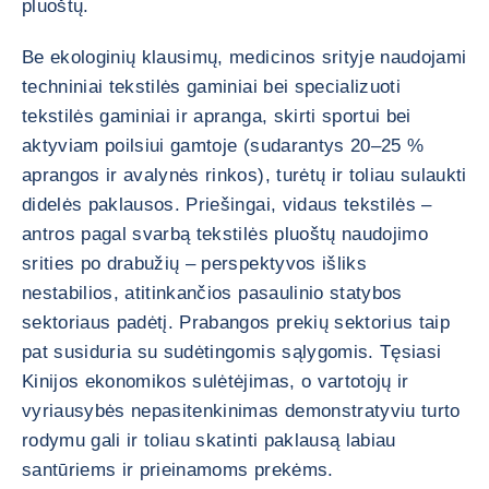
pluoštų.
Be ekologinių klausimų, medicinos srityje naudojami
techniniai tekstilės gaminiai bei specializuoti
tekstilės gaminiai ir apranga, skirti sportui bei
aktyviam poilsiui gamtoje (sudarantys 20–25 %
aprangos ir avalynės rinkos), turėtų ir toliau sulaukti
didelės paklausos. Priešingai, vidaus tekstilės –
antros pagal svarbą tekstilės pluoštų naudojimo
srities po drabužių – perspektyvos išliks
nestabilios, atitinkančios pasaulinio statybos
sektoriaus padėtį. Prabangos prekių sektorius taip
pat susiduria su sudėtingomis sąlygomis. Tęsiasi
Kinijos ekonomikos sulėtėjimas, o vartotojų ir
vyriausybės nepasitenkinimas demonstratyviu turto
rodymu gali ir toliau skatinti paklausą labiau
santūriems ir prieinamoms prekėms.