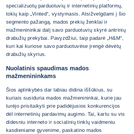
specializuotų parduotuvių ir internetinių platformų,
tokių kaip „Vinted“, vystymasis. Atsižvelgdami į šio
segmento pažangą, mados prekių ženklai ir
mažmenininkai dalį savo parduotuvių skyrė antrinių
drabužių prekybai. Pavyzdžiui, taip padarė „H&M“,
kuri kai kuriose savo parduotuvėse įrengė dėvėtų
drabužių skyrius.
Nuolatinis spaudimas mados
mažmenininkams
Šios aplinkybės dar labiau didina iššūkius, su
kuriais susiduria mados mažmenininkai, kurie jau
turėjo prisitaikyti prie padidėjusios konkurencijos
dėl internetinių pardavimų augimo. Tai, kartu su vis
didesniu interneto ir socialinių tinklų vaidmeniu
kasdieniame gyvenime, paskatino mados