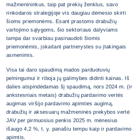
mažmenininkus, taip pat prekių ženklus, savo
rinkodaros strategijoje vis daugiau dėmesio skirti
šioms priemonėms. Esant prastoms drabužių
vartojimo sąlygoms, šio sektoriaus dalyviams
tampa dar svarbiau pasinaudoti šiomis
priemonėmis, įskaitant partnerystes su įtakingais
asmenimis.
Visa tai daro spaudimą mados parduotuvių
pelningumui ir riboja jų galimybes didinti kainas. Iš
dalies atspindėdamas šį spaudimą, nors 2024 m. (ir
ankstesniais metais) drabužių pardavimo vertės
augimas viršijo pardavimo apimties augimą,
drabužių ir aksesuarų mažmeninės prekybos vertė
JAV per pirmuosius penkis 2025 m. mėnesius
išaugo 4,2 %, t. y. panašiu tempu kaip ir pardavimo
apimtis.