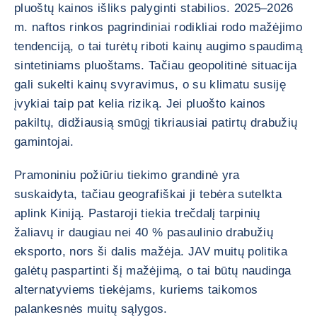
pluoštų kainos išliks palyginti stabilios. 2025–2026
m. naftos rinkos pagrindiniai rodikliai rodo mažėjimo
tendenciją, o tai turėtų riboti kainų augimo spaudimą
sintetiniams pluoštams. Tačiau geopolitinė situacija
gali sukelti kainų svyravimus, o su klimatu susiję
įvykiai taip pat kelia riziką. Jei pluošto kainos
pakiltų, didžiausią smūgį tikriausiai patirtų drabužių
gamintojai.
Pramoniniu požiūriu tiekimo grandinė yra
suskaidyta, tačiau geografiškai ji tebėra sutelkta
aplink Kiniją. Pastaroji tiekia trečdalį tarpinių
žaliavų ir daugiau nei 40 % pasaulinio drabužių
eksporto, nors ši dalis mažėja. JAV muitų politika
galėtų paspartinti šį mažėjimą, o tai būtų naudinga
alternatyviems tiekėjams, kuriems taikomos
palankesnės muitų sąlygos.