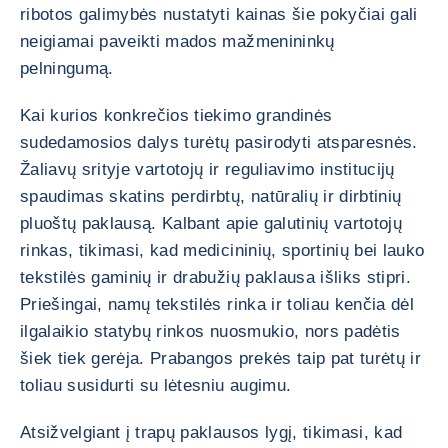
ribotos galimybės nustatyti kainas šie pokyčiai gali
neigiamai paveikti mados mažmenininkų
pelningumą.
Kai kurios konkrečios tiekimo grandinės
sudedamosios dalys turėtų pasirodyti atsparesnės.
Žaliavų srityje vartotojų ir reguliavimo institucijų
spaudimas skatins perdirbtų, natūralių ir dirbtinių
pluoštų paklausą. Kalbant apie galutinių vartotojų
rinkas, tikimasi, kad medicininių, sportinių bei lauko
tekstilės gaminių ir drabužių paklausa išliks stipri.
Priešingai, namų tekstilės rinka ir toliau kenčia dėl
ilgalaikio statybų rinkos nuosmukio, nors padėtis
šiek tiek gerėja. Prabangos prekės taip pat turėtų ir
toliau susidurti su lėtesniu augimu.
Atsižvelgiant į trapų paklausos lygį, tikimasi, kad