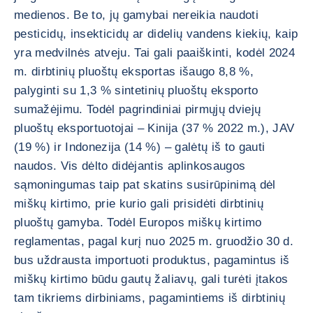
medienos. Be to, jų gamybai nereikia naudoti
pesticidų, insekticidų ar didelių vandens kiekių, kaip
yra medvilnės atveju. Tai gali paaiškinti, kodėl 2024
m. dirbtinių pluoštų eksportas išaugo 8,8 %,
palyginti su 1,3 % sintetinių pluoštų eksporto
sumažėjimu. Todėl pagrindiniai pirmųjų dviejų
pluoštų eksportuotojai – Kinija (37 % 2022 m.), JAV
(19 %) ir Indonezija (14 %) – galėtų iš to gauti
naudos. Vis dėlto didėjantis aplinkosaugos
sąmoningumas taip pat skatins susirūpinimą dėl
miškų kirtimo, prie kurio gali prisidėti dirbtinių
pluoštų gamyba. Todėl Europos miškų kirtimo
reglamentas, pagal kurį nuo 2025 m. gruodžio 30 d.
bus uždrausta importuoti produktus, pagamintus iš
miškų kirtimo būdu gautų žaliavų, gali turėti įtakos
tam tikriems dirbiniams, pagamintiems iš dirbtinių