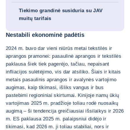
Tiekimo grandinė susiduria su JAV
muitų tarifais
Nestabili ekonominė padėtis
2024 m. buvo dar vieni niūrūs metai tekstilės ir
aprangos pramonei: pasaulinė aprangos ir tekstilės
paklausa šiek tiek pagerėjo, tačiau, nepaisant
infliacijos sulėtėjimo, vis dar atsiliko. Šiais ir kitais
metais pasaulinis aprangos ir avalynės vartojimo
augimas, kaip tikimasi, išliks vangus ir bus
pastebimi regioniniai skirtumai. Kinijoje namų ūkių
vartojimas 2025 m. pradžioje toliau rodė nuosaikų
augimą – ši tendencija greičiausiai išsilaikys ir 2026
m. ES paklausa 2025 m. palaipsniui didėjo ir
tikimasi, kad 2026 m. ji toliau stabiliai, nors ir