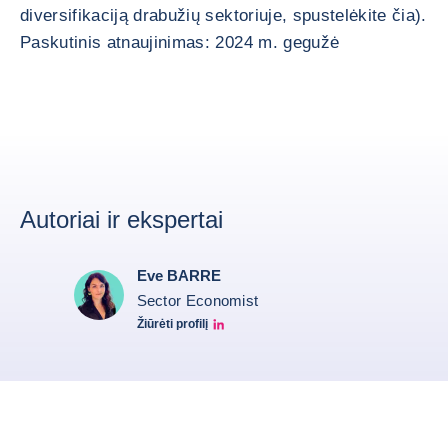
diversifikaciją drabužių sektoriuje, spustelėkite čia).
Paskutinis atnaujinimas: 2024 m. gegužė
Autoriai ir ekspertai
Eve BARRE
Sector Economist
Žiūrėti profilį
Eve barré linkedin