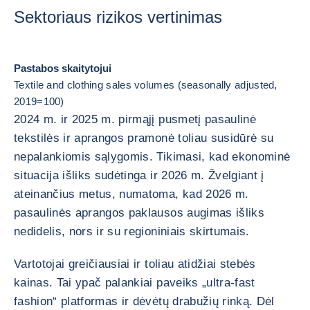
Sektoriaus rizikos vertinimas
Pastabos skaitytojui
Textile and clothing sales volumes (seasonally adjusted,
2019=100)
2024 m. ir 2025 m. pirmąjį pusmetį pasaulinė
tekstilės ir aprangos pramonė toliau susidūrė su
nepalankiomis sąlygomis. Tikimasi, kad ekonominė
situacija išliks sudėtinga ir 2026 m. Žvelgiant į
ateinančius metus, numatoma, kad 2026 m.
pasaulinės aprangos paklausos augimas išliks
nedidelis, nors ir su regioniniais skirtumais.
Vartotojai greičiausiai ir toliau atidžiai stebės
kainas. Tai ypač palankiai paveiks „ultra-fast
fashion“ platformas ir dėvėtų drabužių rinką. Dėl