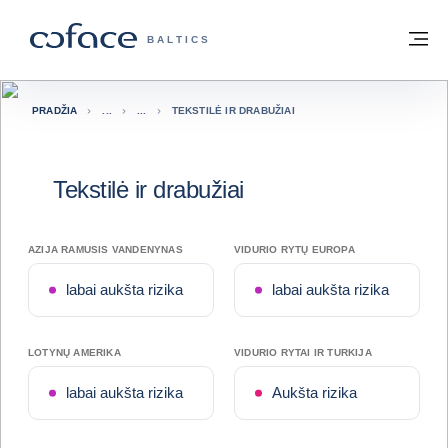
Eiti į turinį
Grįžti į pradžią
Me
„COFACE“ FOR TRADE - GRUPĖS PUSL
BALTICS
PRADŽIA
TEKSTILĖ IR DRABUŽIAI
Tekstilė ir drabužiai
AZIJA RAMUSIS VANDENYNAS
VIDURIO RYTŲ EUROPA
labai aukšta rizika
labai aukšta rizika
LOTYNŲ AMERIKA
VIDURIO RYTAI IR TURKIJA
labai aukšta rizika
Aukšta rizika