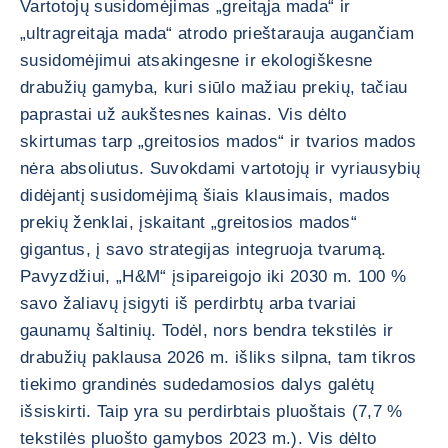
Vartotojų susidomėjimas „greitąja mada“ ir
„ultragreitąja mada“ atrodo prieštarauja augančiam
susidomėjimui atsakingesne ir ekologiškesne
drabužių gamyba, kuri siūlo mažiau prekių, tačiau
paprastai už aukštesnes kainas. Vis dėlto
skirtumas tarp „greitosios mados“ ir tvarios mados
nėra absoliutus. Suvokdami vartotojų ir vyriausybių
didėjantį susidomėjimą šiais klausimais, mados
prekių ženklai, įskaitant „greitosios mados“
gigantus, į savo strategijas integruoja tvarumą.
Pavyzdžiui, „H&M“ įsipareigojo iki 2030 m. 100 %
savo žaliavų įsigyti iš perdirbtų arba tvariai
gaunamų šaltinių. Todėl, nors bendra tekstilės ir
drabužių paklausa 2026 m. išliks silpna, tam tikros
tiekimo grandinės sudedamosios dalys galėtų
išsiskirti. Taip yra su perdirbtais pluoštais (7,7 %
tekstilės pluošto gamybos 2023 m.). Vis dėlto