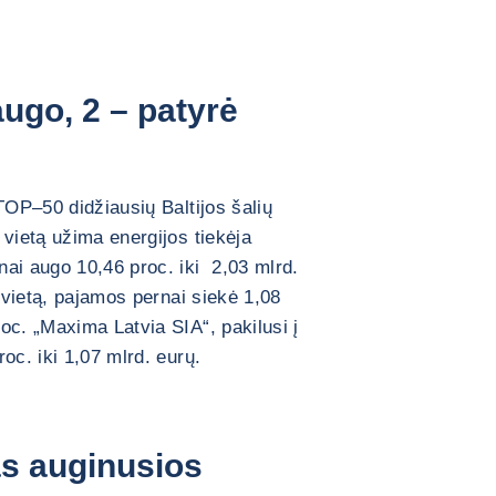
ugo, 2 – patyrė
TOP–50 didžiausių Baltijos šalių
 vietą užima energijos tiekėja
ai augo 10,46 proc. iki 2,03 mlrd.
0 vietą, pajamos pernai siekė 1,08
oc. „Maxima Latvia SIA“, pakilusi į
oc. iki 1,07 mlrd. eurų.
as auginusios