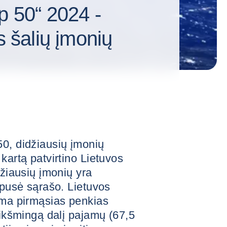
p 50“ 2024 -
s šalių įmonių
50, didžiausių įmonių
kartą patvirtino Lietuvos
džiausių įmonių yra
 pusė sąrašo. Lietuvos
ima pirmąsias penkias
eikšmingą dalį pajamų (67,5