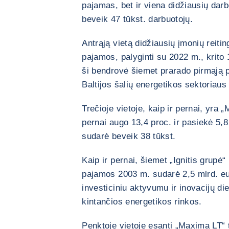
pajamas, bet ir viena didžiausių darb
beveik 47 tūkst. darbuotojų.
Antrąją vietą didžiausių įmonių reiti
pajamos, palyginti su 2022 m., krito 
ši bendrovė šiemet prarado pirmąją po
Baltijos šalių energetikos sektoriaus
Trečioje vietoje, kaip ir pernai, yra
pernai augo 13,4 proc. ir pasiekė 5,8
sudarė beveik 38 tūkst.
Kaip ir pernai, šiemet „Ignitis grupė“
pajamos 2003 m. sudarė 2,5 mlrd. eur
investiciniu aktyvumu ir inovacijų di
kintančios energetikos rinkos.
Penktoje vietoje esanti „Maxima LT“