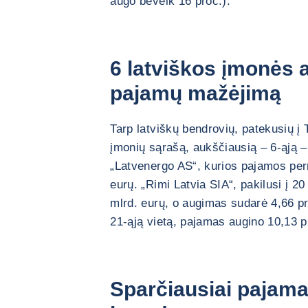
augo beveik 16 proc.).
6 latviškos įmonės a
pajamų mažėjimą
Tarp latviškų bendrovių, patekusių į 
įmonių sąrašą, aukščiausią – 6-ąją –
„Latvenergo AS“, kurios pajamos pern
eurų. „Rimi Latvia SIA“, pakilusi į 2
mlrd. eurų, o augimas sudarė 4,66 pr
21-ąją vietą, pajamas augino 10,13 pr
Sparčiausiai pajam