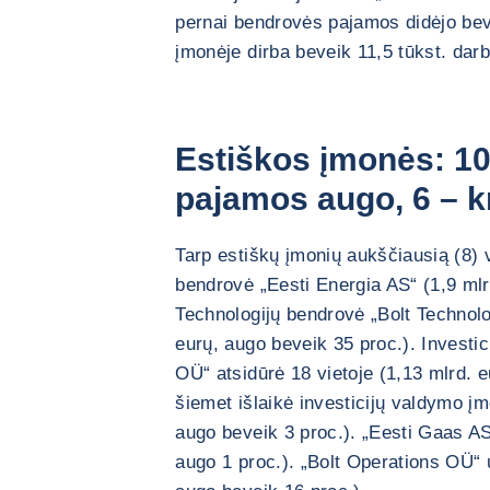
pernai bendrovės pajamos didėjo bevei
įmonėje dirba beveik 11,5 tūkst. darb
Estiškos įmonės: 1
pajamos augo, 6 – k
Tarp estiškų įmonių aukščiausią (8) 
bendrovė „Eesti Energia AS“ (1,9 mlr
Technologijų bendrovė „Bolt Technolo
eurų, augo beveik 35 proc.). Invest
OÜ“ atsidūrė 18 vietoje (1,13 mlrd. e
šiemet išlaikė investicijų valdymo įm
augo beveik 3 proc.). „Eesti Gaas AS
augo 1 proc.). „Bolt Operations OÜ“ 