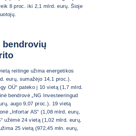
k 8 proc. iki 2,1 mlrd. eurų. Šioje
uotojų.
0 bendrovių
rito
vietą reitinge užima energetikos
d. eurų, sumažėjo 14,1 proc.).
gy OÜ“ pateko į 10 vietą (1,7 mlrd.
icinė bendrovė „NG Investeeringud
urų, augo 9,07 proc.). 19 vietą
onė „Infortar AS“ (1,08 mlrd. eurų,
“ užėmė 24 vietą (1,02 mlrd. eurų,
užima 25 vietą (972,45 mln. eurų,