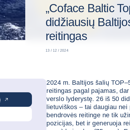
„Coface Baltic To
didžiausių Baltijo
reitingas
13 / 12 / 2024
2024 m. Baltijos šalių TOP–
reitingas pagal pajamas, dar 
verslo lyderystę. 26 iš 50 di
į
lietuviškos – tai daugiau nei
bendrovės reitinge ne tik už
pozicijas, bet ir generuoja r