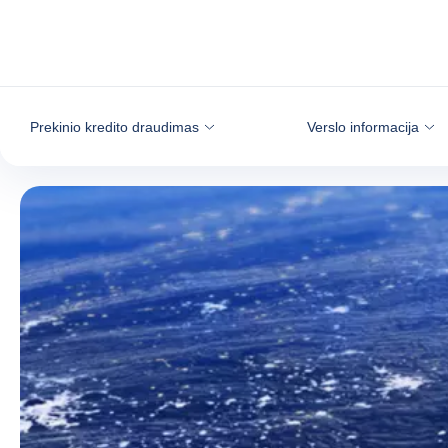
Eiti į turinį
Prekinio kredito draudimas
Verslo informacija