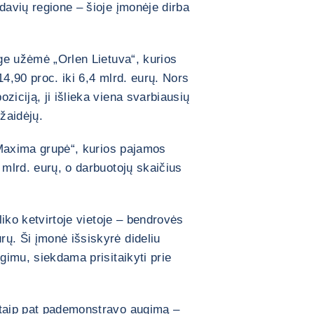
davių regione – šioje įmonėje dirba
nge užėmė „Orlen Lietuva“, kurios
14,90 proc. iki 6,4 mlrd. eurų. Nors
ziciją, ji išlieka viena svarbiausių
 žaidėjų.
 „Maxima grupė“, kurios pajamos
 mlrd. eurų, o darbuotojų skaičius
 liko ketvirtoje vietoje – bendrovės
ų. Ši įmonė išsiskyrė dideliu
egimu, siekdama prisitaikyti prie
 taip pat pademonstravo augimą –