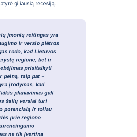
atyrė giliausią recesiją.
ių įmonių reitingas yra
ugimo ir verslo plėtros
ngas rodo, kad Lietuvos
erystę regione, bet ir
ebėjimas prisitaikyti
r pelną, taip pat –
 yra įrodymas, kad
alaikis planavimas gali
s šalių verslai turi
 potencialą ir toliau
idės prie regiono
nkurencingumo
gas ne tik įvertina