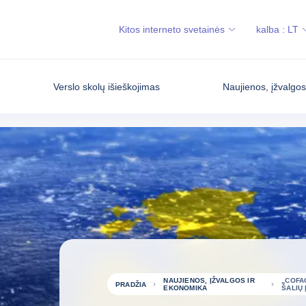
Kitos interneto svetainės
kalba :
LT
Verslo skolų išieškojimas
Naujienos, įžvalgo
NAUJIENOS, ĮŽVALGOS IR
„COFAC
PRADŽIA
EKONOMIKA
ŠALIŲ