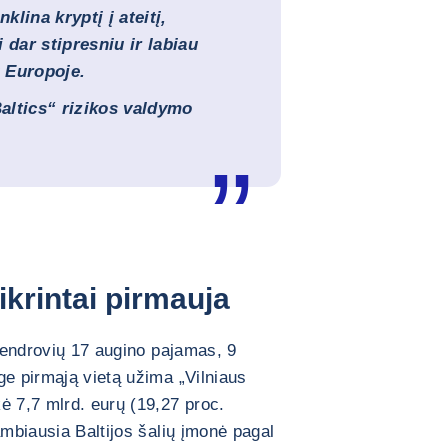
klina kryptį į ateitį,
i dar stipresniu ir labiau
 Europoje.
altics“ rizikos valdymo
ikrintai pirmauja
 bendrovių 17 augino pajamas, 9
ge pirmąją vietą užima „Vilniaus
ė 7,7 mlrd. eurų (19,27 proc.
ambiausia Baltijos šalių įmonė pagal