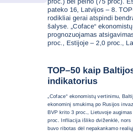
proc.) bei pelno (75 proc). Es
pateko 16, Latvijos – 8. TO
rodikliai gerai atspindi bendr
šalyse. „Coface“ ekonomistų
prognozuojamas atsigavimas
proc., Estijoje – 2,0 proc., La
TOP–50 kaip Baltijo
indikatorius
„Coface“ ekonomistų vertinimu, Balti
ekonominį smukimą po Rusijos invazi
BVP krito 3 proc., Lietuvoje augimas 
proc. Infliacija išliko dviženklė, no
buvo ribotas dėl nepakankamo reali