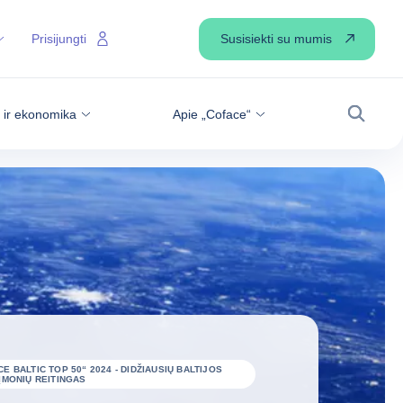
Susisiekti su mumis
Prisijungti
s ir ekonomika
Apie „Coface“
Paiešk
E BALTIC TOP 50“ 2024 - DIDŽIAUSIŲ BALTIJOS
 ĮMONIŲ REITINGAS