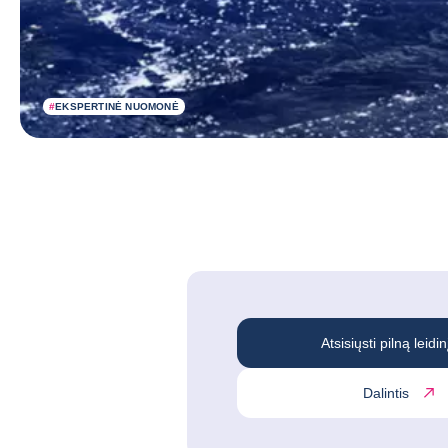
#
EKSPERTINĖ NUOMONĖ
Atsisiųsti pilną leidin
Dalintis