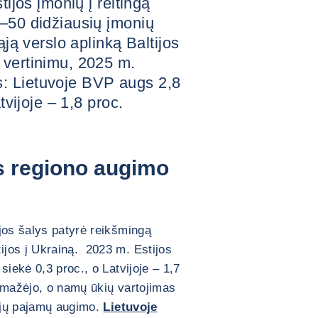
tijos įmonių į reitingą
P–50 didžiausių įmonių
ąją verslo aplinką Baltijos
 vertinimu, 2025 m.
: Lietuvoje BVP augs 2,8
tvijoje – 1,8 proc.
s regiono augimo
jos šalys patyrė reikšmingą
jos į Ukrainą. 2023 m. Estijos
siekė 0,3 proc., o Latvijoje – 1,7
rs mažėjo, o namų ūkių vartojimas
ųjų pajamų augimo.
Lietuvoje