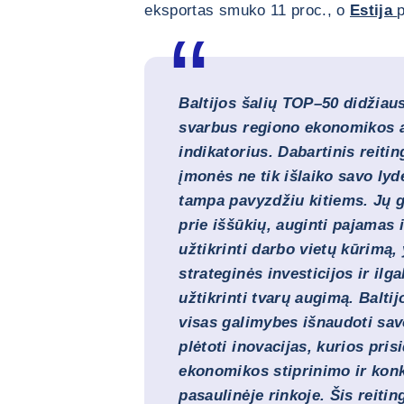
eksportas smuko 11 proc., o
Estija
p
Baltijos šalių TOP–50 didžiaus
svarbus regiono ekonomikos a
indikatorius. Dabartinis reiti
įmonės ne tik išlaiko savo lyd
tampa pavyzdžiu kitiems. Jų g
prie iššūkių, auginti pajamas i
užtikrinti darbo vietų kūrimą,
strateginės investicijos ir ilg
užtikrinti tvarų augimą. Baltijo
visas galimybes išnaudoti savo
plėtoti inovacijas, kurios pris
ekonomikos stiprinimo ir ko
pasaulinėje rinkoje. Šis reitin