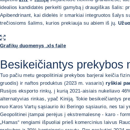
idealios kandidatės perkelti gamybą į draugiškas šalis: p
Apibendrinant, kai didelės ir smarkiai integruotos šalys sus
trečiosioms šalims, kurios prekiauja su abiem iš jų.
Užuo
PADIDINTI PAVEIKSLĖLĮ
Grafikų duomenys .xls faile
Besikeičiantys prekybos m
Tuo pačiu metu geopolitiniai prekybos barjerai keičia fi
gruodis) ir naftos produktus (2023 m. vasaris)
ryškiai pa
Rusijos eksporto rinkų, į kurią 2021-aisiais nukeliavo 46
alternatyvias rinkas, ypač Kiniją. Tokie besikeičiantys p
nuo Karos Vartų sąsiaurio iki Beringo sąsiaurio, nes tai 
Geopolitinei įtampai perėjus į ekstremalesnę - karo - fo
„Hamas“ rengiami išpuoliai prieš komercinius laivus Raudo