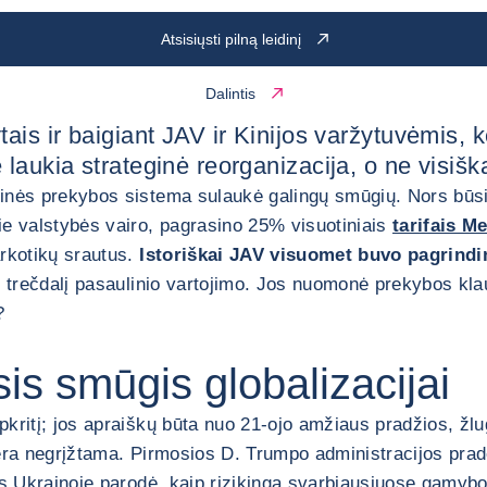
Atsisiųsti pilną leidinį
Dalintis
tais ir baigiant JAV ir Kinijos varžytuvėmis,
laukia strateginė reorganizacija, o ne visišk
nės prekybos sistema sulaukė galingų smūgių. Nors būsimų 
ie valstybės vairo, pagrasino 25% visuotiniais
tarifais M
arkotikų srautus.
Istoriškai JAV visuomet buvo pagrindin
ž trečdalį pasaulinio vartojimo. Jos nuomonė prekybos klau
?
s smūgis globalizacijai
lapkritį; jos apraiškų būta nuo 21-ojo amžiaus pradžios, 
nėra negrįžtama. Pirmosios D. Trumpo administracijos prad
as Ukrainoje parodė, kaip rizikinga svarbiausiuose gamybo