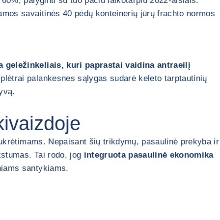
60%, palyginti su tuo pačiu laikotarpiu 2022-aisiais.
ojamos savaitinės 40 pėdų konteinerių jūrų frachto normos
 geležinkeliais, kuri paprastai vaidina antraeilį
 plėtrai palankesnes sąlygas sudarė keleto tarptautinių
yvą.
ivaizdoje
 sukrėtimams. Nepaisant šių trikdymų, pasaulinė prekyba ir
nkstumas. Tai rodo, jog
integruota pasaulinė ekonomika
iniams santykiams.