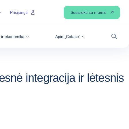
Susisiekti su mumis
Prisijungti
s ir ekonomika
Apie „Coface“
Paiešk
ė integracija ir lėtesnis