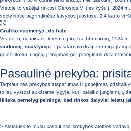
prekybos ir 30% konteinerių srautų. Per paskutinį 2024 m. 
Vietoje to vežėjai rinkosi Gerosios Vilties kyšulį. 2024 
septyniose pagrindinėse laivybos juostose, 2,4 karto virši
PADIDINTI PAVEIKSLĖLĮ
Grafiko duomenys .xls faile
Vis dėlto, nepaisant didesnių jūrų frachto normų, 2024 m
vaidmenį, suaktyvėjo
ir pasitarnavo kaip vertinga įtamp
geležinkelių jungčių įrengimas per praėjusius dešimtmečius
Pasaulinė prekyba: prisi
Tarptautinės prekybos atsparumas ir gebėjimas prisitaikyti
toliau vystosi aukštame lygyje, kurį palaiko jungiamųjų ša
išlieka pernelyg pelninga, kad rinkos dalyviai leistų ja
> Atsisiųskite mūsų pasaulinės prekybos ateities vadovą 