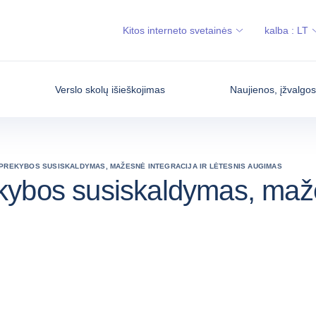
Kitos interneto svetainės
kalba :
LT
Verslo skolų išieškojimas
Naujienos, įžvalgo
PREKYBOS SUSISKALDYMAS, MAŽESNĖ INTEGRACIJA IR LĖTESNIS AUGIMAS
ybos susiskaldymas, mažesn