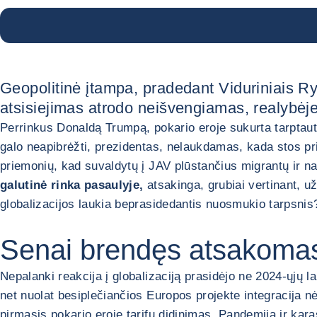
Geopolitinė įtampa, pradedant Viduriniais Ry
atsisiejimas atrodo neišvengiamas, realybėje 
Perrinkus Donaldą Trumpą, pokario eroje sukurta tarptauti
galo neapibrėžti, prezidentas, nelaukdamas, kada stos pr
priemonių, kad suvaldytų į JAV plūstančius migrantų ir n
galutinė rinka pasaulyje,
atsakinga, grubiai vertinant, u
globalizacijos laukia beprasidedantis nuosmukio tarpsnis
Senai brendęs atsakomasi
Nepalanki reakcija į globalizaciją prasidėjo ne 2024-ųjų 
net nuolat besiplečiančios Europos projekte integracija 
pirmasis pokario eroje tarifų didinimas. Pandemija ir kar