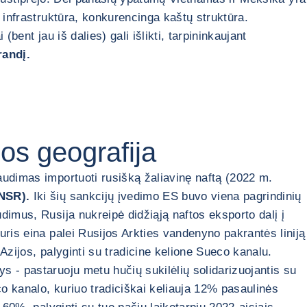
 infrastruktūra, konkurencinga kaštų struktūra.
bent jau iš dalies) gali išlikti, tarpininkaujant
randį.
os geografija
audimas importuoti rusišką žaliavinę naftą (2022 m.
 NSR).
Iki šių sankcijų įvedimo ES buvo viena pagrindinių
dimus, Rusija nukreipė didžiąją naftos eksporto dalį į
uris eina palei Rusijos Arkties vandenyno pakrantės liniją
Azijos, palyginti su tradicine kelione Sueco kanalu.
s - pastaruoju metu hučių sukilėlių solidarizuojantis su
co kanalo, kuriuo tradiciškai keliauja 12% pasaulinės