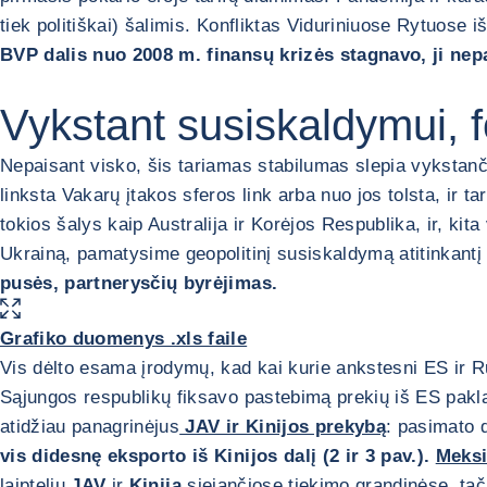
tiek politiškai) šalimis. Konfliktas Viduriniuose Rytuose 
BVP dalis nuo 2008 m. finansų krizės stagnavo, ji ne
Vykstant susiskaldymui, 
Nepaisant visko, šis tariamas stabilumas slepia vykstanči
linksta Vakarų įtakos sferos link arba nuo jos tolsta, ir t
tokios šalys kaip Australija ir Korėjos Respublika, ir, kit
Ukrainą, pamatysime geopolitinį susiskaldymą atitinkant
pusės, partnerysčių byrėjimas.
PADIDINTI PAVEIKSLĖLĮ
Grafiko duomenys .xls faile
Vis dėlto esama įrodymų, kad kai kurie ankstesni ES ir R
Sąjungos respublikų fiksavo pastebimą prekių iš ES pakla
atidžiau panagrinėjus
JAV ir Kinijos prekybą
: pasimato 
vis didesnę eksporto iš Kinijos dalį (2 ir 3 pav.).
Meks
laipteliu
JAV
ir
Kiniją
siejančiose tiekimo grandinėse, tač