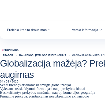
Eiti į turinį
Prekinio kredito draudimas
Verslo informacija
#
EKONOMIKA
PRADŽIA
NAUJIENOS, ĮŽVALGOS IR EKONOMIKA
GLOBALIZACIJA MAŽĖJA? 
Globalizacija mažėja? Prek
augimas
04 / 03 / 2025
Senai brendęs atsakomasis smūgis globalizacijai
Vykstant susiskaldymui, formuojasi nauji prekybos blokai
Besikeičiantys prekybos maršrutai: naujoji komercijos geografija
Pasaulinė prekyba: prisitaikymas neapibrėžtumo akivaizdoje