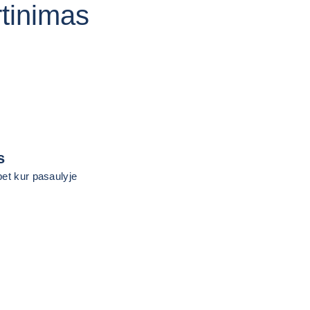
rtinimas
s
bet kur pasaulyje