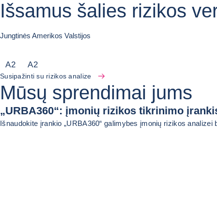
Išsamus šalies rizikos ve
Jungtinės Amerikos Valstijos
A
2
A
2
Susipažinti su rizikos analize
Mūsų sprendimai jums
„URBA360“: įmonių rizikos tikrinimo įranki
Išnaudokite įrankio „URBA360“ galimybes įmonių rizikos analizei 