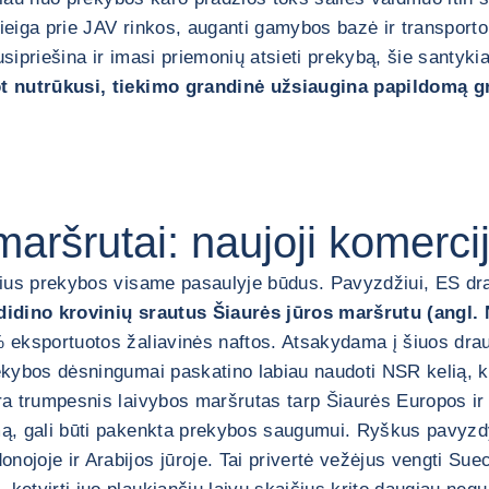
rieiga prie JAV rinkos, auganti gamybos bazė ir transporto
ipriešina ir imasi priemonių atsieti prekybą, šie santykiai (
t nutrūkusi, tiekimo grandinė užsiaugina papildomą g
aršrutai: naujoji komercij
zinius prekybos visame pasaulyje būdus. Pavyzdžiui, ES dr
didino krovinių srautus Šiaurės jūros maršrutu (angl.
% eksportuotos žaliavinės naftos. Atsakydama į šiuos drau
rekybos dėsningumai paskatino labiau naudoti NSR kelią, k
yra trumpesnis laivybos maršrutas tarp Šiaurės Europos ir 
rmą, gali būti pakenkta prekybos saugumui. Ryškus pavyzdy
nojoje ir Arabijos jūroje. Tai privertė vežėjus vengti Sue