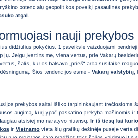
išryškino potencialų geopolitikos poveikį pasaulinės prekyb
pasuko atgal.
formuojasi nauji prekybos
us didžiulius pokyčius. 1 paveiksle vaizduojami bendrieji
arp jų. Jeigu įvertinsime, viena vertus, prie Vakarų beside
a vertus, šalis, kurios balsavo „prieš“ arba susilaikė reag
į dėsningumą. Šios tendencijos esmė -
Vakarų valstybių, 
usijos prekybos saitai išliko tarpininkaujant trečiosioms
usos augimą, kurį ypač paskatino prekyba mašinomis ir tr
daugiau atsisiejimo naratyvo niuansų.
Ir iš tiesų kai kuri
ikos
ir
Vietnamo
vieta šių grafikų dešinėje pusėje verta d
iau nuo prekybos karo pradžios toks šalies vaidmuo itin 