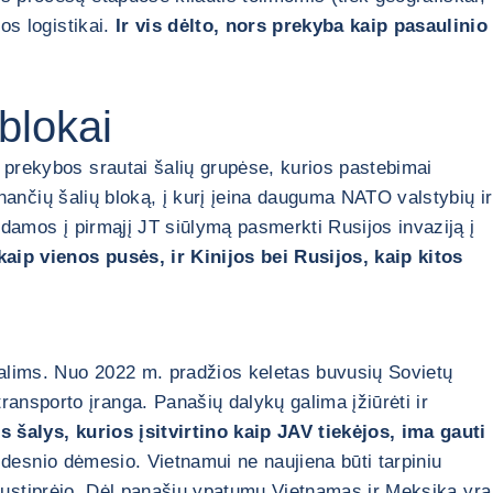
os logistikai.
Ir vis dėlto, nors prekyba kaip pasaulinio
 blokai
 prekybos srautai šalių grupėse, kurios pastebimai
rinančių šalių bloką, į kurį įeina dauguma NATO valstybių ir
uodamos į pirmąjį JT siūlymą pasmerkti Rusijos invaziją į
kaip vienos pusės, ir Kinijos bei Rusijos, kaip kitos
 šalims. Nuo 2022 m. pradžios keletas buvusių Sovietų
ansporto įranga. Panašių dalykų galima įžiūrėti ir
os šalys, kurios įsitvirtino kaip JAV tiekėjos, ima gauti
idesnio dėmesio. Vietnamui ne naujiena būti tarpiniu
sustiprėjo. Dėl panašių ypatumų Vietnamas ir Meksika yra