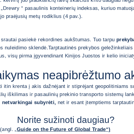
ketvirtį juo plaukiančių laivų skaičius krito daugiau negu 
m. „Drewry “ pasaulinis konteinerių indeksas, kuriuo matu
jo praėjusių metų rodiklius (4 pav.).
. srautai pasiekė rekordines aukštumas. Tuo tarpu
prekyba
os nuleidimo sklendė.
Tarptautinės prekybos geležinkeliais
, visų pirma įgyvendinant Kinijos Juostos ir kelio iniciat
taikymas neapibrėžtumo ak
 itin krenta į akis dažnėjant ir stiprėjant geopolitiniams
lių iškilimas ir pasaulinių prekinio transporto sistemų la
i netvarkingai subyrėti,
net ir esant įtemptiems tarptaut
Norite sužinoti daugiau?
(angl. „
Guide on the Future of Global Trade“)