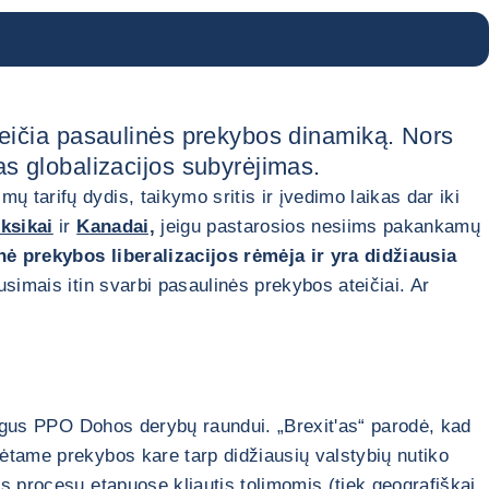
 keičia pasaulinės prekybos dinamiką. Nors
as globalizacijos subyrėjimas.
tarifų dydis, taikymo sritis ir įvedimo laikas dar iki
eksikai
ir
Kanadai,
jeigu pastarosios nesiims pakankamų
ė prekybos liberalizacijos rėmėja ir yra didžiausia
simais itin svarbi pasaulinės prekybos ateičiai. Ar
žlugus PPO Dohos derybų raundui. „Brexit'as“ parodė, kad
ėtame prekybos kare tarp didžiausių valstybių nutiko
s procesų etapuose kliautis tolimomis (tiek geografiškai,