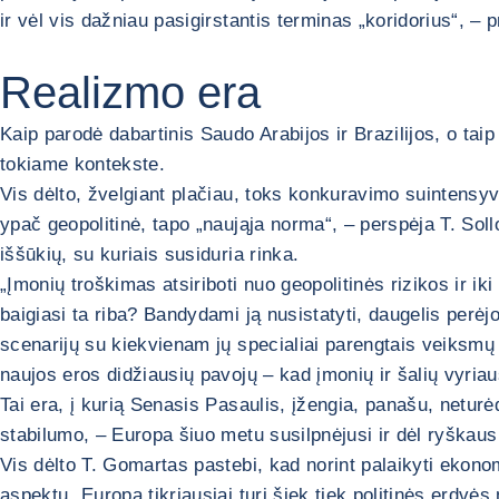
ir vėl vis dažniau pasigirstantis terminas „koridorius“, – 
Realizmo era
Kaip parodė dabartinis Saudo Arabijos ir Brazilijos, o tai
tokiame kontekste.
Vis dėlto, žvelgiant plačiau, toks konkuravimo suintensyv
ypač geopolitinė, tapo „naująja norma“, – perspėja T. Sollo
iššūkių, su kuriais susiduria rinka.
„Įmonių troškimas atsiriboti nuo geopolitinės rizikos ir iki
baigiasi ta riba? Bandydami ją nusistatyti, daugelis perėjo n
scenarijų su kiekvienam jų specialiai parengtais veiksmų
naujos eros didžiausių pavojų – kad įmonių ir šalių vyriausy
Tai era, į kurią Senasis Pasaulis, įžengia, panašu, neturė
stabilumo, – Europa šiuo metu susilpnėjusi ir dėl ryškaus 
Vis dėlto T. Gomartas pastebi, kad norint palaikyti ekonomi
aspektu „Europa tikriausiai turi šiek tiek politinės erdvės