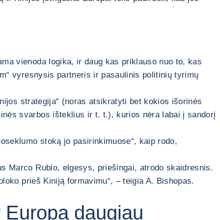
ama vienoda logika, ir daug kas priklauso nuo to, kas
m“ vyresnysis partneris ir pasaulinis politinių tyrimų
nijos strategija“ (noras atsikratyti bet kokios išorinės
s svarbos išteklius ir t. t.), kurios nėra labai į sandorį
nuoseklumo stoką jo pasirinkimuose“, kaip rodo,
us Marco Rubio, elgesys, priešingai, atrodo skaidresnis.
 bloko prieš Kiniją formavimu“, – teigia A. Bishopas.
ar Europa daugiau