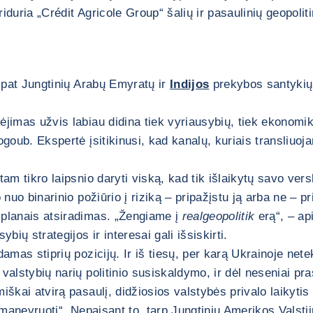
priduria „Crédit Agricole Group“ šalių ir pasaulinių geopoli
p pat Jungtinių Arabų Emyratų ir
Indijos
prekybos santykių 
ėjimas užvis labiau didina tiek vyriausybių, tiek ekonomi
goub. Ekspertė įsitikinusi, kad kanalų, kuriais transliuoja
 tam tikro laipsnio daryti viską, kad tik išlaikytų savo vers
uo binarinio požiūrio į riziką – pripažįstu ją arba ne – prie
 planais atsiradimas. „Žengiame į
realgeopolitik
erą“, – ap
bių strategijos ir interesai gali išsiskirti.
damas stiprių pozicijų. Ir iš tiesų, per karą Ukrainoje net
valstybių narių politinio susiskaldymo, ir dėl neseniai pra
škai atvirą pasaulį, didžiosios valstybės privalo laikytis b
 manevruoti“. Nepaisant to, tarp Jungtinių Amerikos Valstijų