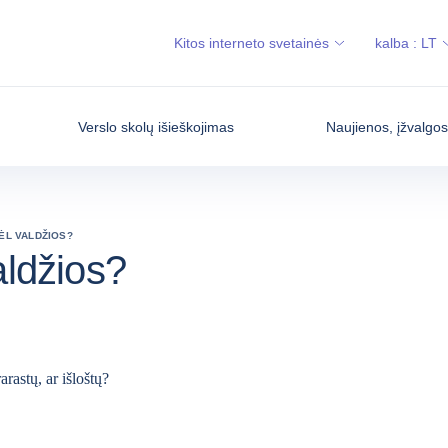
Kitos interneto svetainės
kalba :
LT
Verslo skolų išieškojimas
Naujienos, įžvalgo
ĖL VALDŽIOS?
aldžios?
rastų, ar išloštų?