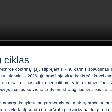
 ciklas
Monroe doktriną“ [1], stiprėjantis kinų karinis spaudimas T
ųsti signalai – 2026-ųjų pradžioje virto konkrečiais veiks
roup“ šalių ir pasaulinių geopolitinių tyrimų vadovė Tania 
 buvęs susijęs su viena ar dviem strateginės svarbos žal
ė atsargų kaupimu, su partneriais dėl atskirų produktų su
tome vykstantį srautų ir maršrutų pertvarkymą, kaip rod