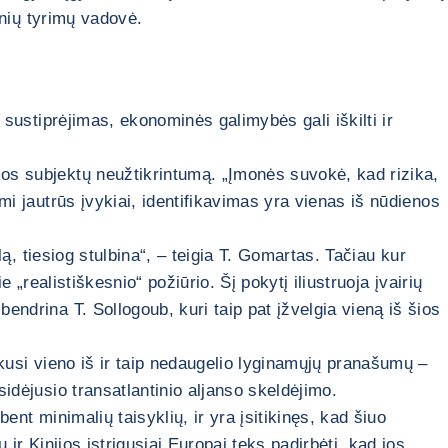
tinių tyrimų vadovė.
sustiprėjimas, ekonominės galimybės gali iškilti ir
kos subjektų neužtikrintumą. „Įmonės suvokė, kad rizika,
mi jautrūs įvykiai, identifikavimas yra vienas iš nūdienos
lą, tiesiog stulbina“, – teigia T. Gomartas. Tačiau kur
 „realistiškesnio“ požiūrio. Šį pokytį iliustruoja įvairių
ibendrina T. Sollogoub, kuri taip pat įžvelgia vieną iš šios
ekusi vieno iš ir taip nedaugelio lyginamųjų pranašumų –
sidėjusio transatlantinio aljanso skeldėjimo.
ent minimalių taisyklių, ir yra įsitikinęs, kad šiuo
 ir Kinijos įstrigusiai Europai teks padirbėti, kad jos