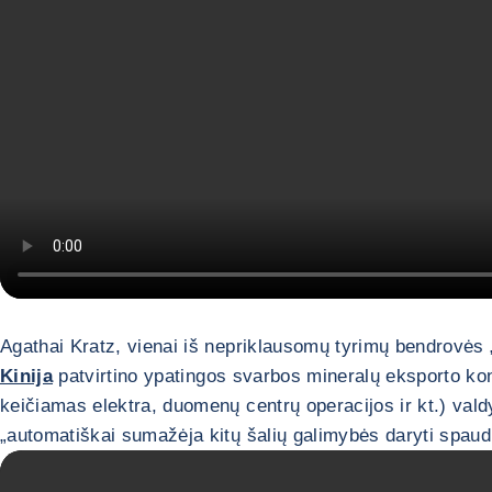
Agathai Kratz, vienai iš nepriklausomų tyrimų bendrovės „
Kinija
patvirtino ypatingos svarbos mineralų eksporto kon
keičiamas elektra, duomenų centrų operacijos ir kt.) valdym
„automatiškai sumažėja kitų šalių galimybės daryti spau