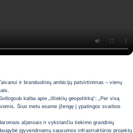
aivanui ir branduolinių ambicijų patvirtinimas – vienų
mais.
Sollogoub kalba apie „išteklių geopolitiką“: „Per visą
iavomis. Šiuo metu esame įžengę į ypatingos svarbos
daromais aljansais ir vykstančiu tiekimo grandinių
o daugybė įgyvendinamų sausumos infrastruktūros projektų