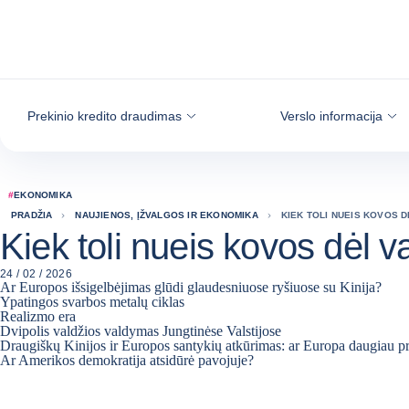
Eiti į turinį
Prekinio kredito draudimas
Verslo informacija
#
EKONOMIKA
PRADŽIA
NAUJIENOS, ĮŽVALGOS IR EKONOMIKA
KIEK TOLI NUEIS KOVOS D
Kiek toli nueis kovos dėl v
24 / 02 / 2026
Ar Europos išsigelbėjimas glūdi glaudesniuose ryšiuose su Kinija?
Ypatingos svarbos metalų ciklas
Realizmo era
Dvipolis valdžios valdymas Jungtinėse Valstijose
Draugiškų Kinijos ir Europos santykių atkūrimas: ar Europa daugiau pra
Ar Amerikos demokratija atsidūrė pavojuje?