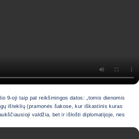
io 9-oji taip pat reikšmingos datos: „tomis dienomis
ngų išteklių (pramonės šakose, kur iškastinis kuras
ščiausioji valdžia, bet ir išlošti diplomatijoje, nes