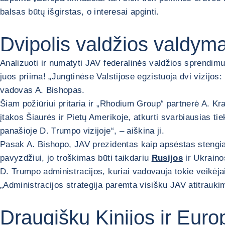
balsas būtų išgirstas, o interesai apginti.
Dvipolis valdžios valdym
Analizuoti ir numatyti JAV federalinės valdžios sprendimu
juos priima! „Jungtinėse Valstijose egzistuoja dvi vizijos:
vadovas A. Bishopas.
Šiam požiūriui pritaria ir „Rhodium Group“ partnerė A. Krat
įtakos Šiaurės ir Pietų Amerikoje, atkurti svarbiausias ti
panašioje D. Trumpo vizijoje“, – aiškina ji.
Pasak A. Bishopo, JAV prezidentas kaip apsėstas stengiasi
pavyzdžiui, jo troškimas būti taikdariu
Rusijos
ir Ukrainos
D. Trumpo administracijos, kuriai vadovauja tokie veikėja
„Administracijos strategija paremta visišku JAV atitraukim
Draugiškų Kinijos ir Eur