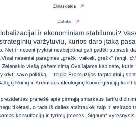
Žiniasklaida
Dalintis
 globalizacijai ir ekonominiam stabilumui? Vas
strateginių varžytuvių, kurios daro įtaką pasa
. Net ir neseni įvykiai neabejotinai gali padėti suprasti da
. „Visai neseniai paraginęs „gręžk, vaikeli, gręžk“ (angl.
dri
 Zelenskio viešą pažeminimą Ovaliajame kabinete, kuris 
kdyti savo politiką, – teigia Prancūzijos tarptautinių san
altųjų Rūmų ir Kremliaus ideologinę konvergenciją konfli
V prezidentas pranešė apie pirmąją smarkaus tarifų didini
 negu tikėtasi, o tada iš dalies atsitraukė; taip ir atsi
ausomos konsultacijų ir tyrimų įmonės „Signum“ vyresnysis 