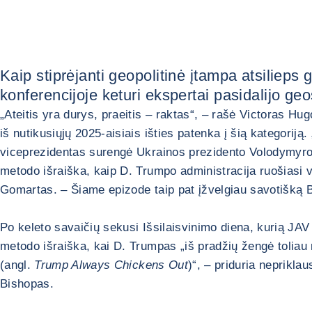
Kaip stiprėjanti geopolitinė įtampa atsilieps
konferencijoje keturi ekspertai pasidalijo geo
„Ateitis yra durys, praeitis – raktas“, – rašė Victoras Hugo
iš nutikusiųjų 2025-aisiais išties patenka į šią kategoriją
viceprezidentas surengė Ukrainos prezidento Volodymyro
metodo išraiška, kaip D. Trumpo administracija ruošiasi vy
Gomartas. – Šiame epizode taip pat įžvelgiau savotišką B
Po keleto savaičių sekusi Išsilaisvinimo diena, kurią JA
metodo išraiška, kai D. Trumpas „iš pradžių žengė toliau
(angl.
Trump Always Chickens Out
)“, – priduria neprikl
Bishopas.