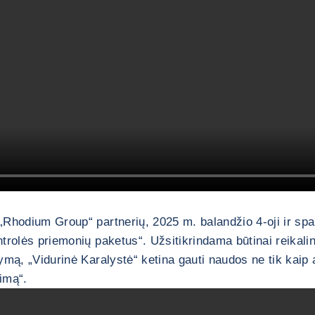
Rhodium Group“ partnerių, 2025 m. balandžio 4-oji ir spal
trolės priemonių paketus“. Užsitikrindama būtinai reikali
ą, „Vidurinė Karalystė“ ketina gauti naudos ne tik kaip auk
dimą“.