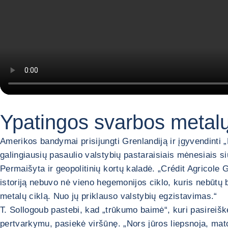
Ypatingos svarbos metalų
Amerikos bandymai prisijungti Grenlandiją ir įgyvendinti „
galingiausių pasaulio valstybių pastaraisiais mėnesiais si
Permaišyta ir geopolitinių kortų kaladė. „Crédit Agricole G
istoriją nebuvo nė vieno hegemonijos ciklo, kuris nebūtų
metalų ciklą. Nuo jų priklauso valstybių egzistavimas.“
T. Sollogoub pastebi, kad „trūkumo baimė“, kuri pasireišk
pertvarkymu, pasiekė viršūnę. „Nors jūros liepsnoja, ma