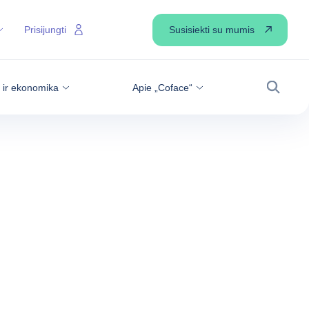
Susisiekti su mumis
Prisijungti
s ir ekonomika
Apie „Coface“
Paiešk