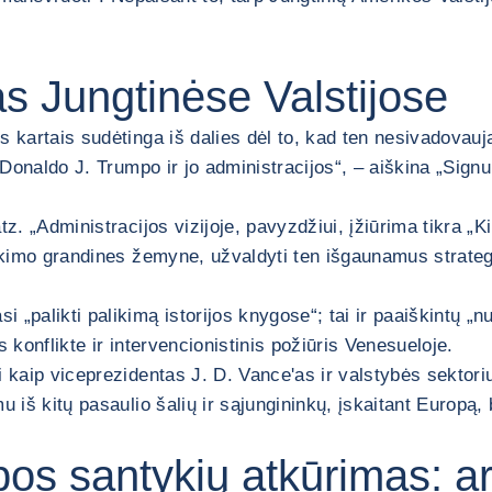
as Jungtinėse Valstijose
s kartais sudėtinga iš dalies dėl to, kad ten nesivadovauj
 Donaldo J. Trumpo ir jo administracijos“, – aiškina „Signu
z. „Administracijos vizijoje, pavyzdžiui, įžiūrima tikra „Ki
ekimo grandines žemyne, užvaldyti ten išgaunamus strateginė
 „palikti palikimą istorijos knygose“; tai ir paaiškintų „
 konflikte ir intervencionistinis požiūris Venesueloje.
i kaip viceprezidentas J. D. Vance'as ir valstybės sektori
u iš kitų pasaulio šalių ir sąjungininkų, įskaitant Europą,
opos santykių atkūrimas: 