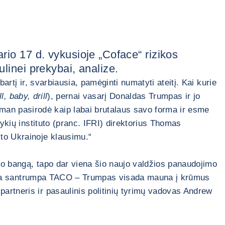
ario 17 d. vykusioje „Coface“ rizikos
ulinei prekybai, analize.
bartį ir, svarbiausia, pamėginti numatyti ateitį. Kai kurie
ll, baby, drill
), pernai vasarį Donaldas Trumpas ir jo
man pasirodė kaip labai brutalaus savo forma ir esme
tykių instituto (pranc. IFRI) direktorius Thomas
kto Ukrainoje klausimu.“
mo bangą, tapo dar viena šio naujo valdžios panaudojimo
rado ta santrumpa TACO – Trumpas visada mauna į krūmus
partneris ir pasaulinis politinių tyrimų vadovas Andrew