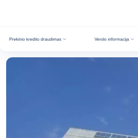
Eiti į turinį
Prekinio kredito draudimas
Verslo informacija