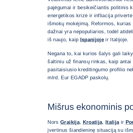
pajėgumai ir besikeičiantis politinis
energetikos krizė ir infliacija privertė
išmokų mokėjimą. Reformos, kurias p
dažnai yra nepopuliarios, todėl atid
iš naujo, kaip
Ispanijoje
ir Italijoje.
Negana to, kai kurios šalys gali laik
šaltiniu už finansų rinkas, kaip antai
pasitaisiusio kreditingumo profilio n
mlrd. Eur EGADP paskolų.
Mišrus ekonominis po
Nors
Graikija
,
Kroatija
,
Italija
ir
Por
įvertinus šiandieninę situaciją su i