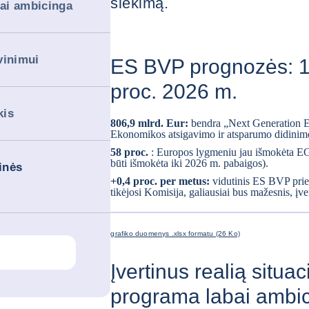
siekimą.
bai ambicinga
avinimui
ES BVP prognozės: 1,
proc. 2026 m.
kis
806,9 mlrd. Eur:
bendra „Next Generation E
Ekonomikos atsigavimo ir atsparumo didinim
58 proc.
: Europos lygmeniu jau išmokėta EGA
būti išmokėta iki 2026 m. pabaigos).
inės
+0,4 proc. per metus:
vidutinis ES BVP prie
tikėjosi Komisija, galiausiai bus mažesnis, įve
grafiko duomenys .xlsx formatu (26 Ko)
Įvertinus realią situa
programa labai ambi