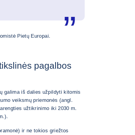
nomistė Pietų Europai.
tikslinės pagalbos
 galima iš dalies užpildyti kitomis
gumo veiksmų priemonės (angl.
rengties užtikrinimo iki 2030 m.
m.).
pramonė) ir ne tokios griežtos