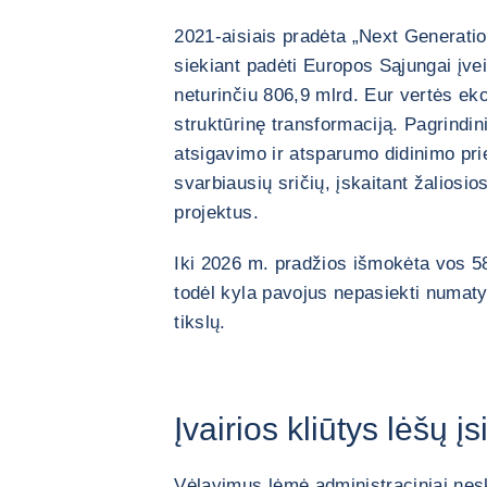
2021-aisiais pradėta „Next Generat
siekiant padėti Europos Sąjungai įvei
neturinčiu 806,9 mlrd. Eur vertės ek
struktūrinę transformaciją. Pagrind
atsigavimo ir atsparumo didinimo pri
svarbiausių sričių, įskaitant žaliosi
projektus.
Iki 2026 m. pradžios išmokėta vos 58
todėl kyla pavojus nepasiekti numatyt
tikslų.
Įvairios kliūtys lėšų į
Vėlavimus lėmė administraciniai nes