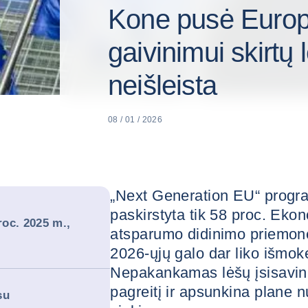
Kone pusė Euro
gaivinimui skirtų 
neišleista
08 / 01 / 2026
„Next Generation EU“ progra
paskirstyta tik 58 proc. Eko
oc. 2025 m.,
atsparumo didinimo priemonė
2026-ųjų galo dar liko išmokė
Nepakankamas lėšų įsisavin
pagreitį ir apsunkina plane n
su