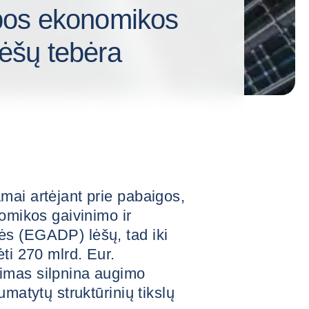
pos ekonomikos
lėšų tebėra
mai artėjant prie pabaigos,
nomikos gaivinimo ir
s (EGADP) lėšų, tad iki
ti 270 mlrd. Eur.
imas silpnina augimo
umatytų struktūrinių tikslų