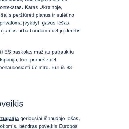
 kontekstas. Karas Ukrainoje,
 šalis peržiūrėti planus ir sulėtino
rivaloma įvykdyti gavus lėšas,
ėliojamos arba bandoma dėl jų derėtis
yti ES paskolas mažiau patraukliu
 Ispanija, kuri pranešė dėl
ebenaudosianti 67 mlrd. Eur iš 83
veikis
tugalija
geriausiai išnaudojo lėšas,
šmokomis, bendras poveikis Europos