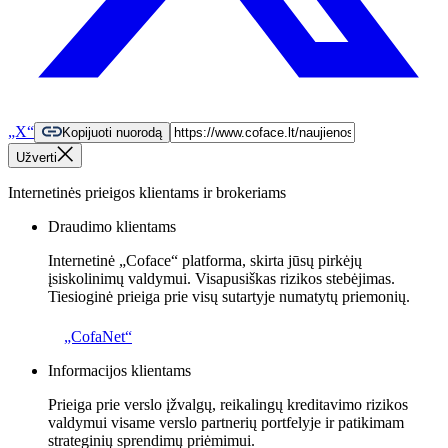
„X“
Kopijuoti nuorodą
Užverti
Internetinės prieigos klientams ir brokeriams
Draudimo klientams
Internetinė „Coface“ platforma, skirta jūsų pirkėjų
įsiskolinimų valdymui. Visapusiškas rizikos stebėjimas.
Tiesioginė prieiga prie visų sutartyje numatytų priemonių.
„CofaNet“
Informacijos klientams
Prieiga prie verslo įžvalgų, reikalingų kreditavimo rizikos
valdymui visame verslo partnerių portfelyje ir patikimam
strateginių sprendimų priėmimui.