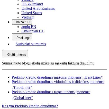
UK & Ireland
United Arab Emirates
United States
Vietnam
kalba :
LT
anglų EN
Lithuanian LT
Prisijungti
Susisiekti su mumis
Grįžti į meniu
Sumažinkite blogų skolų riziką su sąskaitų faktūrų draudimu
Prekinio kredito draudimas mažoms įmonėms: „EasyLiner“
Prekinio kredito draudimas vidutinėms ir didelėms įmonėms:
„TradeLiner“
Prekinio kredito draudimas tarptautinėms įmonėms:
„GlobaLiner“
Kas yra Prekinio kredito draudimas?