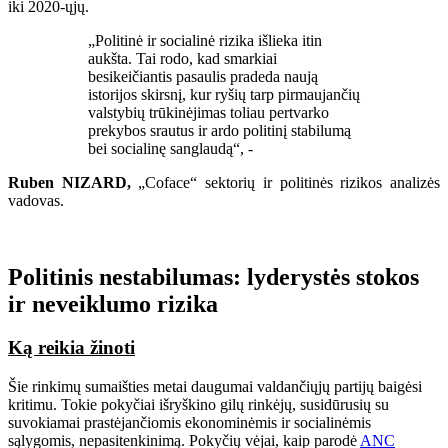
iki 2020-ųjų.
„Politinė ir socialinė rizika išlieka itin
aukšta. Tai rodo, kad smarkiai
besikeičiantis pasaulis pradeda naują
istorijos skirsnį, kur ryšių tarp pirmaujančių
valstybių trūkinėjimas toliau pertvarko
prekybos srautus ir ardo politinį stabilumą
bei socialinę sanglaudą“, -
Ruben NIZARD,
„Coface“ sektorių ir politinės rizikos analizės
vadovas.
Politinis nestabilumas: lyderystės stokos
ir neveiklumo rizika
Ką reikia žinoti
Šie rinkimų sumaišties metai daugumai valdančiųjų partijų baigėsi
kritimu. Tokie pokyčiai išryškino gilų rinkėjų, susidūrusių su
suvokiamai prastėjančiomis ekonominėmis ir socialinėmis
sąlygomis, nepasitenkinimą. Pokyčių vėjai, kaip parodė
ANC