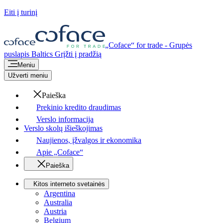
Eiti į turinį
„Coface“ for trade - Grupės
puslapis
Baltics
Grįžti į pradžią
Meniu
Užverti meniu
Paieška
Prekinio kredito draudimas
Verslo informacija
Verslo skolų išieškojimas
Naujienos, įžvalgos ir ekonomika
Apie „Coface“
Paieška
Kitos interneto svetainės
Argentina
Australia
Austria
Belgium