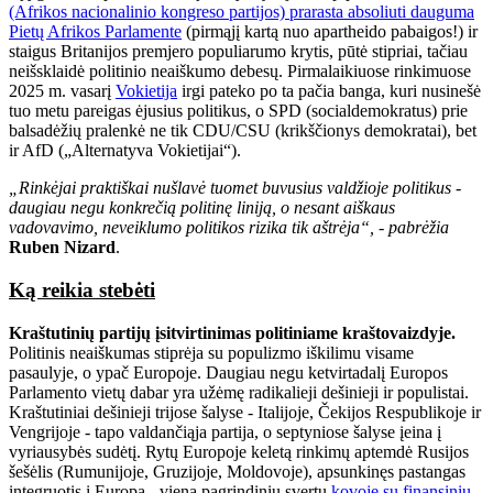
(Afrikos nacionalinio kongreso partijos) prarasta absoliuti dauguma
Pietų Afrikos Parlamente
(pirmąjį kartą nuo apartheido pabaigos!) ir
staigus Britanijos premjero populiarumo krytis, pūtė stipriai, tačiau
neišsklaidė politinio neaiškumo debesų. Pirmalaikiuose rinkimuose
2025 m. vasarį
Vokietija
irgi pateko po ta pačia banga, kuri nusinešė
tuo metu pareigas ėjusius politikus, o SPD (socialdemokratus) prie
balsadėžių pralenkė ne tik CDU/CSU (krikščionys demokratai), bet
ir AfD („Alternatyva Vokietijai“).
„Rinkėjai praktiškai nušlavė tuomet buvusius valdžioje politikus -
daugiau negu konkrečią politinę liniją, o nesant aiškaus
vadovavimo, neveiklumo politikos rizika tik aštrėja“, - pabrėžia
Ruben Nizard
.
Ką reikia stebėti
Kraštutinių partijų įsitvirtinimas politiniame kraštovaizdyje.
Politinis neaiškumas stiprėja su populizmo iškilimu visame
pasaulyje, o ypač Europoje. Daugiau negu ketvirtadalį Europos
Parlamento vietų dabar yra užėmę radikalieji dešinieji ir populistai.
Kraštutiniai dešinieji trijose šalyse - Italijoje, Čekijos Respublikoje ir
Vengrijoje - tapo valdančiąja partija, o septyniose šalyse įeina į
vyriausybės sudėtį. Rytų Europoje keletą rinkimų aptemdė Rusijos
šešėlis (Rumunijoje, Gruzijoje, Moldovoje), apsunkinęs pastangas
integruotis į Europą - vieną pagrindinių svertų
kovoje su finansiniu,