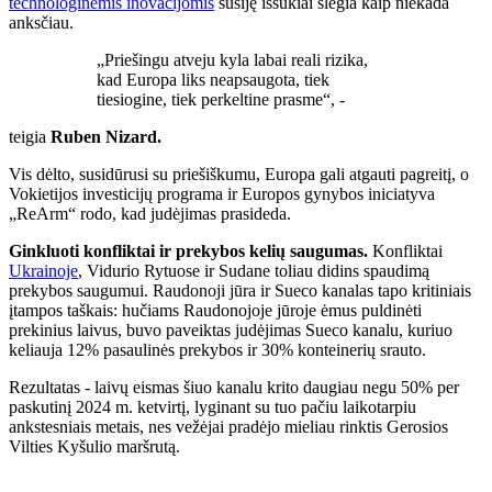
technologinėmis inovacijomis
susiję iššūkiai slegia kaip niekada
anksčiau.
„Priešingu atveju kyla labai reali rizika,
kad Europa liks neapsaugota, tiek
tiesiogine, tiek perkeltine prasme“, -
teigia
Ruben Nizard.
Vis dėlto, susidūrusi su priešiškumu, Europa gali atgauti pagreitį, o
Vokietijos investicijų programa ir Europos gynybos iniciatyva
„ReArm“ rodo, kad judėjimas prasideda.
Ginkluoti konfliktai ir prekybos kelių saugumas.
Konfliktai
Ukrainoje
, Vidurio Rytuose ir Sudane toliau didins spaudimą
prekybos saugumui. Raudonoji jūra ir Sueco kanalas tapo kritiniais
įtampos taškais: hučiams Raudonojoje jūroje ėmus puldinėti
prekinius laivus, buvo paveiktas judėjimas Sueco kanalu, kuriuo
keliauja 12% pasaulinės prekybos ir 30% konteinerių srauto.
Rezultatas - laivų eismas šiuo kanalu krito daugiau negu 50% per
paskutinį 2024 m. ketvirtį, lyginant su tuo pačiu laikotarpiu
ankstesniais metais, nes vežėjai pradėjo mieliau rinktis Gerosios
Vilties Kyšulio maršrutą.