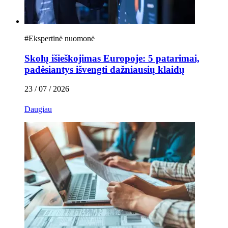
#
Ekspertinė nuomonė
Skolų išieškojimas Europoje: 5 patarimai,
padėsiantys išvengti dažniausių klaidų
23 / 07 / 2026
Daugiau