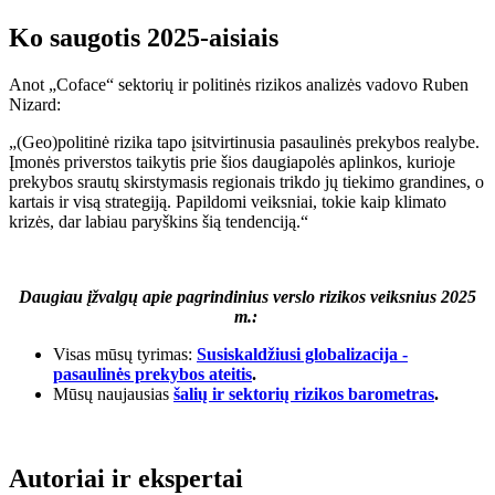
Ko saugotis 2025-aisiais
Anot „Coface“ sektorių ir politinės rizikos analizės vadovo Ruben
Nizard:
„(Geo)politinė rizika tapo įsitvirtinusia pasaulinės prekybos realybe.
Įmonės priverstos taikytis prie šios daugiapolės aplinkos, kurioje
prekybos srautų skirstymasis regionais trikdo jų tiekimo grandines, o
kartais ir visą strategiją. Papildomi veiksniai, tokie kaip klimato
krizės, dar labiau paryškins šią tendenciją.“
Daugiau įžvalgų apie pagrindinius verslo rizikos veiksnius 2025
m.:
Visas mūsų tyrimas:
Susiskaldžiusi globalizacija -
pasaulinės prekybos ateitis
.
Mūsų naujausias
šalių ir sektorių rizikos barometras
.
Autoriai ir ekspertai