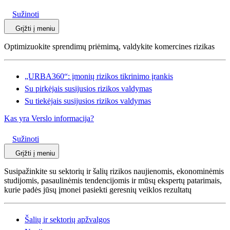
Sužinoti
Grįžti į meniu
Optimizuokite sprendimų priėmimą, valdykite komercines rizikas
„URBA360“: įmonių rizikos tikrinimo įrankis
Su pirkėjais susijusios rizikos valdymas
Su tiekėjais susijusios rizikos valdymas
Kas yra Verslo informacija?
Sužinoti
Grįžti į meniu
Susipažinkite su sektorių ir šalių rizikos naujienomis, ekonominėmis
studijomis, pasaulinėmis tendencijomis ir mūsų ekspertų patarimais,
kurie padės jūsų įmonei pasiekti geresnių veiklos rezultatų
Šalių ir sektorių apžvalgos