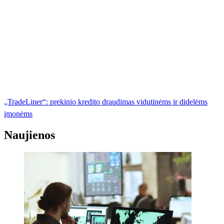
„TradeLiner“: prekinio kredito draudimas vidutinėms ir didelėms
įmonėms
Naujienos