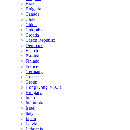
Brazil
Bulgaria
Canada
Chile
China
Colombia
Croatia
Czech Republic
Denmark
Ecuador
Estonia
Finland
France
Germany
Greece
Group
Hong Kong, S.A.R.
Hungary
India
Indonesia
Israel
Italy
Japan
Latvia
Lithuania