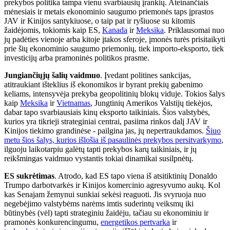
prekybos politika tampa vienu svarbiausių įrankių. Ateinančiais
mėnesiais ir metais ekonominio saugumo priemonės taps įprastos
JAV ir Kinijos santykiuose, o taip pat ir ryšiuose su kitomis
žaidėjomis, tokiomis kaip ES,
Kanada
ir
Meksika
. Priklausomai nuo
jų padėties vienoje arba kitoje įtakos sferoje, įmonės turės prisitaikyti
prie šių ekonominio saugumo priemonių, tiek importo-eksporto, tiek
investicijų arba pramoninės politikos prasme.
Jungiančiųjų šalių vaidmuo
. Įvedant politines sankcijas,
atitraukiant išteklius iš ekonomikos ir byrant prekių gabenimo
keliams, intensyvėja prekyba geopolitinių blokų viduje. Tokios šalys
kaip
Meksika
ir
Vietnamas
, Jungtinių Amerikos Valstijų tiekėjos,
dabar tapo svarbiausiais kinų eksporto taikiniais. Šios valstybės,
kurios yra tikrieji strateginiai centrai, pasiima rinkos dalį JAV ir
Kinijos tiekimo grandinėse - pailgina jas, jų nepertraukdamos.
Šiuo
metu šios šalys, kurios išlošia iš pasaulinės prekybos persitvarkymo
,
ilguoju laikotarpiu galėtų tapti prekybos karų taikiniais, ir jų
reikšmingas vaidmuo vystantis tokiai dinamikai susilpnėtų.
ES sukrėtimas
. Atrodo, kad ES tapo viena iš atsitiktinių Donaldo
Trumpo darbotvarkės ir Kinijos komercinio agresyvumo aukų. Kol
kas Senajam žemynui sunkiai sekėsi reaguoti. Jis svyruoja nuo
negebėjimo valstybėms narėms imtis suderintų veiksmų iki
būtinybės (vėl) tapti strateginiu žaidėju, tačiau su ekonominiu ir
pramonės konkurencingumu,
energetikos pertvarka
ir