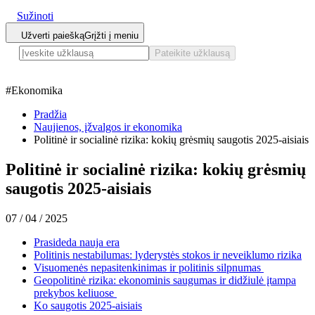
Sužinoti
Užverti paiešką
Grįžti į meniu
Pateikite užklausą
#
Ekonomika
Pradžia
Naujienos, įžvalgos ir ekonomika
Politinė ir socialinė rizika: kokių grėsmių saugotis 2025-aisiais
Politinė ir socialinė rizika: kokių grėsmių
saugotis 2025-aisiais
07 / 04 / 2025
Prasideda nauja era
Politinis nestabilumas: lyderystės stokos ir neveiklumo rizika
Visuomenės nepasitenkinimas ir politinis silpnumas
Geopolitinė rizika: ekonominis saugumas ir didžiulė įtampa
prekybos keliuose
Ko saugotis 2025-aisiais