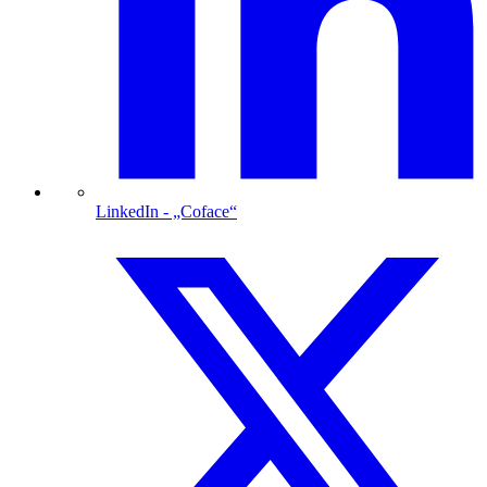
LinkedIn
- „Coface“