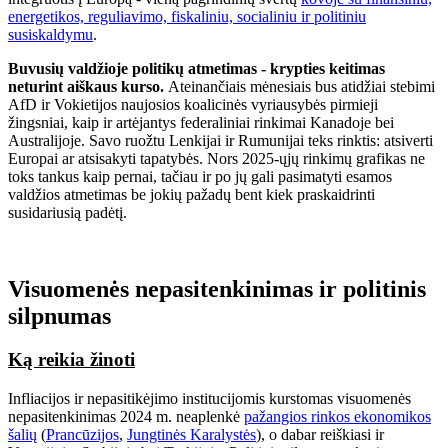
energetikos, reguliavimo, fiskaliniu, socialiniu ir politiniu
susiskaldymu
.
Buvusių valdžioje politikų atmetimas - krypties keitimas
neturint aiškaus kurso.
Ateinančiais mėnesiais bus atidžiai stebimi
AfD ir Vokietijos naujosios koalicinės vyriausybės pirmieji
žingsniai, kaip ir artėjantys federaliniai rinkimai Kanadoje bei
Australijoje. Savo ruožtu Lenkijai ir Rumunijai teks rinktis: atsiverti
Europai ar atsisakyti tapatybės. Nors 2025-ųjų rinkimų grafikas ne
toks tankus kaip pernai, tačiau ir po jų gali pasimatyti esamos
valdžios atmetimas be jokių pažadų bent kiek praskaidrinti
susidariusią padėtį.
Visuomenės nepasitenkinimas ir politinis
silpnumas
Ką reikia žinoti
Infliacijos ir nepasitikėjimo institucijomis kurstomas visuomenės
nepasitenkinimas 2024 m. neaplenkė
pažangios rinkos ekonomikos
šalių
(
Prancūzijos
,
Jungtinės Karalystės
), o dabar reiškiasi ir