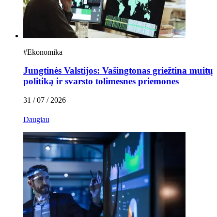
#
Ekonomika
Jungtinės Valstijos: Vašingtonas griežtina muitų
politiką ir svarsto tolimesnes priemones
31 / 07 / 2026
Daugiau