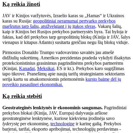
Ką reikia žinoti
JAV ir Kinijos varžytuvės, Izraelio karas su „Hamas“ ir Ukrainos
karas su Rusija:
geopolitiniai neramumai pertvarko prekybos
maršrutus tarp šalių, atsižvelgiant į jų įtakos sferas
. Vakarų šalių,
kaip ir Kinijos bei Rusijos prekybos partnerystės byra. Tai byloja ir
faktas, kad dėl prekybos tarp geopolitinių blokų (Kinija ir JAV, šalys
vienapus ir kitapus Atlanto) susitarta greičiau negu šių blokų viduje.
Pirmosios Donaldo Trumpo vadovavimo savaitės jau atnešė
didžiulių sukrėtimų. Amerikos prezidentas pradeda vykdyti išsakytus
protekcionistinius grasinimus pagrindinėms prekybos partnerėms
(Kinijai,
Kanadai
,
Meksikai
, ES ir kt.). Prekybos karo sugrįžimas
tapo tikrove. Pranešimų apie naujų tarifų strateginiams sektoriams
serija kartu su atsakomosiomis priemonėmis
kursto baimę dėl jų
poveikio pasaulinei ekonomikai.
Ką reikia stebėti
Geostrateginės lenktynės ir ekonominis saugumas.
Pagrindiniai
prekybos blokai (Kinija, JAV, Europa) dalyvauja aršiose
geostrateginėse lenktynėse, kuriose kiekviena įrodinėja savo
lyderystę
per ekonominę,
technologinę
ir karinę galią. Prekybos
barjerai, tarifai, eksporto apribojimai, technologijų perdavimas -