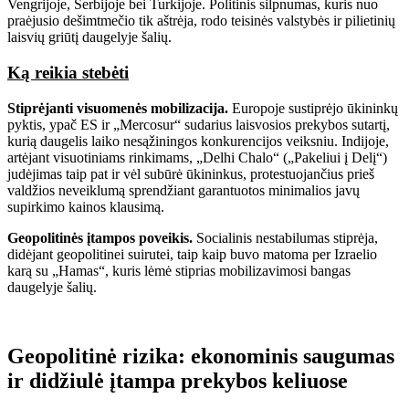
Vengrijoje, Serbijoje bei Turkijoje. Politinis silpnumas, kuris nuo
praėjusio dešimtmečio tik aštrėja, rodo teisinės valstybės ir pilietinių
laisvių griūtį daugelyje šalių.
Ką reikia stebėti
Stiprėjanti visuomenės mobilizacija.
Europoje sustiprėjo ūkininkų
pyktis, ypač ES ir „Mercosur“ sudarius laisvosios prekybos sutartį,
kurią daugelis laiko nesąžiningos konkurencijos veiksniu. Indijoje,
artėjant visuotiniams rinkimams, „Delhi Chalo“ („Pakeliui į Delį“)
judėjimas taip pat ir vėl subūrė ūkininkus, protestuojančius prieš
valdžios neveiklumą sprendžiant garantuotos minimalios javų
supirkimo kainos klausimą.
Geopolitinės įtampos poveikis.
Socialinis nestabilumas stiprėja,
didėjant geopolitinei suirutei, taip kaip buvo matoma per Izraelio
karą su „Hamas“, kuris lėmė stiprias mobilizavimosi bangas
daugelyje šalių.
Geopolitinė rizika: ekonominis saugumas
ir didžiulė įtampa prekybos keliuose