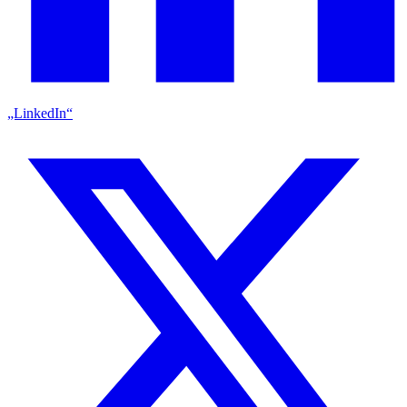
„LinkedIn“