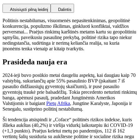
Atsisiųsti pilną leidinį
Dalintis
Politinis nestabilumas, visuomenės nepasitenkinimas, geopolitinė
konkurencija, populizmo iškilimas, ginkluoti konfliktai, valdžios
perversmai... Praėjus rinkimų karštinės metams kartu su geopolitiniu
sąmyšiu, paveikusiu pasaulinę prekybą, politinė rizika tapo niekur
nedingstančia, sudėtinga ir nerimą keliančia realija, su kuria
įmonėms tenka vienaip ar kitaip tvarkytis.
Prasideda nauja era
2024-ieji buvo posūkio metai daugeliu aspektų, kai daugiau kaip 70
valstybių, sukuriančių apie 55% pasaulinio BVP (įskaitant 7 iš
pasaulio didžiausiųjų gyventojų skaičiumi), ir pusė pasaulio
gyventojų traukė prie balsadėžių. Tokia precedento neturinti rinkimų
banga, apėmusi pasaulį, pradedant Jungtinėmis Amerikos
Valstijomis ir baigiant
Pietų Afrika
, Jungtine Karalyste, Japonija ir
Senegalu, sustiprino politinį nestabilumą.
Ši tendencija atsispindi ir „Coface“ politinės rizikos indekse, kuris
išlieka aukštas (40,2%) ir viršija vidurkį laikotarpiu iki COVID-19
(+1,3 punkto). Praėjus keletui metų po pandemijos, 112 iš 162
vertintų šalių susiduria su aukštesne politine ir socialine rizika negu