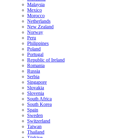
Malaysia
Mexico
Morocco
Netherlands
New Zealand
Norway
Peru
Philippines
Poland
Portugal
Republic of Ireland
Romania
Russia
Serbia
Singapore
Slovakia
Slovenia
South Africa
South Korea
Spain
Sweden
Switzerland
Taiwan
Thailand
Türkiye