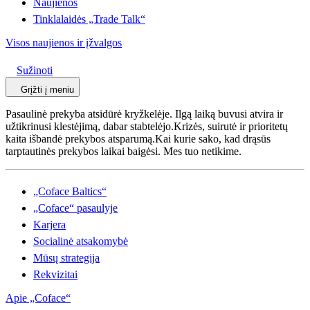
Naujienos
Tinklalaidės „Trade Talk“
Visos naujienos ir įžvalgos
Sužinoti
Grįžti į meniu
Pasaulinė prekyba atsidūrė kryžkelėje. Ilgą laiką buvusi atvira ir
užtikrinusi klestėjimą, dabar stabtelėjo.Krizės, suirutė ir prioritetų
kaita išbandė prekybos atsparumą.Kai kurie sako, kad drąsūs
tarptautinės prekybos laikai baigėsi. Mes tuo netikime.
„Coface Baltics“
„Coface“ pasaulyje
Karjera
Socialinė atsakomybė
Mūsų strategija
Rekvizitai
Apie „Coface“