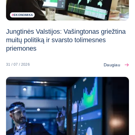
#
EKONOMIKA
Jungtinės Valstijos: Vašingtonas griežtina
muitų politiką ir svarsto tolimesnes
priemones
Daugiau
31 / 07 / 2026