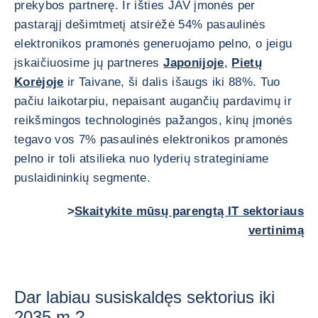
prekybos partnerę. Ir išties JAV įmonės per
pastarąjį dešimtmetį atsirėžė 54% pasaulinės
elektronikos pramonės generuojamo pelno, o jeigu
įskaičiuosime jų partneres
Japonijoje
,
Pietų
Korėjoje
ir Taivane, ši dalis išaugs iki 88%. Tuo
pačiu laikotarpiu, nepaisant augančių pardavimų ir
reikšmingos technologinės pažangos, kinų įmonės
tegavo vos 7% pasaulinės elektronikos pramonės
pelno ir toli atsilieka nuo lyderių strateginiame
puslaidininkių segmente.
>
Skaitykite mūsų parengtą IT sektoriaus
vertinimą
Dar labiau susiskaldęs sektorius iki
2035 m.?