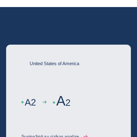
Išsamus šalies rizikos vertinimas
United States of America
A
A
2
2
Susipažinti su rizikos analize