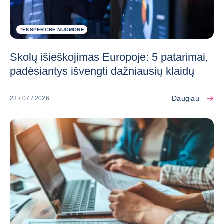
#
EKSPERTINĖ NUOMONĖ
Skolų išieškojimas Europoje: 5 patarimai,
padėsiantys išvengti dažniausių klaidų
Daugiau
23 / 07 / 2026