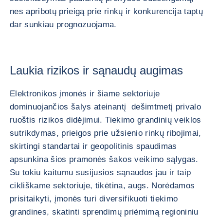
nes apribotų prieigą prie rinkų ir konkurencija taptų
dar sunkiau prognozuojama.
Laukia rizikos ir sąnaudų augimas
Elektronikos įmonės ir šiame sektoriuje
dominuojančios šalys ateinantį dešimtmetį privalo
ruoštis rizikos didėjimui. Tiekimo grandinių veiklos
sutrikdymas, prieigos prie užsienio rinkų ribojimai,
skirtingi standartai ir geopolitinis spaudimas
apsunkina šios pramonės šakos veikimo sąlygas.
Su tokiu kaitumu susijusios sąnaudos jau ir taip
cikliškame sektoriuje, tikėtina, augs. Norėdamos
prisitaikyti, įmonės turi diversifikuoti tiekimo
grandines, skatinti sprendimų priėmimą regioniniu