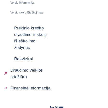
Verslo informacija
Verslo skolų išieškojimas
Prekinio kredito
draudimo ir skolų
išieškojimo
žodynas
Rekvizitai
Draudimo veiklos
priežiūra
Finansinė informacija
LinkedIn
Twitter
Youtube
- „Coface“
- „Coface“
- „Coface“