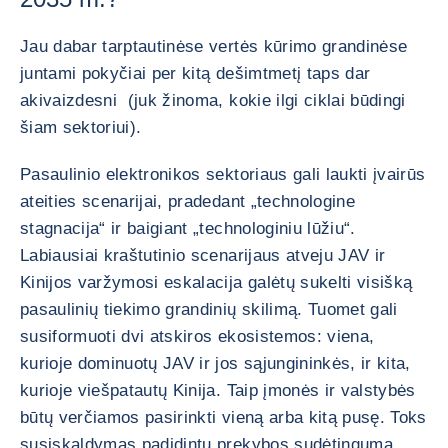
Jau dabar tarptautinėse vertės kūrimo grandinėse
juntami pokyčiai per kitą dešimtmetį taps dar
akivaizdesni (juk žinoma, kokie ilgi ciklai būdingi
šiam sektoriui).
Pasaulinio elektronikos sektoriaus gali laukti įvairūs
ateities scenarijai, pradedant „technologine
stagnacija“ ir baigiant „technologiniu lūžiu“.
Labiausiai kraštutinio scenarijaus atveju JAV ir
Kinijos varžymosi eskalacija galėtų sukelti visišką
pasaulinių tiekimo grandinių skilimą. Tuomet gali
susiformuoti dvi atskiros ekosistemos: viena,
kurioje dominuotų JAV ir jos sąjungininkės, ir kita,
kurioje viešpatautų Kinija. Taip įmonės ir valstybės
būtų verčiamos pasirinkti vieną arba kitą pusę. Toks
susiskaldymas padidintų prekybos sudėtingumą,