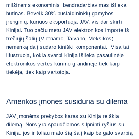
milžinėms ekonominis bendradarbiavimas išlieka
būtinas. Beveik 30% puslaidininkių gamybos
įrenginių, kuriuos eksportuoja JAV, vis dar skirti
Kinijai. Tuo pačiu metu JAV elektronikos importe iš
trečiųjų šalių (Vietnamo, Taivano, Meksikos)
nemenką dalį sudaro kiniški komponentai. Visa tai
iliustruoja, kokia svarbi Kinija išlieka pasaulinėje
elektronikos vertės kūrimo grandinėje tiek kaip
tiekėja, tiek kaip vartotoja.
Amerikos įmonės susiduria su dilema
JAV įmonėms prekybos karas su Kinija reiškia
dilemą. Nors yra spaudžiamos silpninti ryšius su
Kinija, jos ir toliau mato šią šalį kaip be galo svarbią