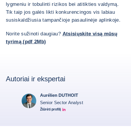
lygmeniu ir tobulinti rizikos bei atitikties valdymą.
Tik taip jos galės likti konkurencingos vis labiau
susiskaldžiusia tampančioje pasaulinėje aplinkoje.
Norite sužinoti daugiau?
Atsisiųskite visą mūsų
tyrimą (pdf 2Mb)
Autoriai ir ekspertai
Aurélien DUTHOIT
Senior Sector Analyst
Žiūrėti profilį
Aurélien Duthoit Linkedin profile