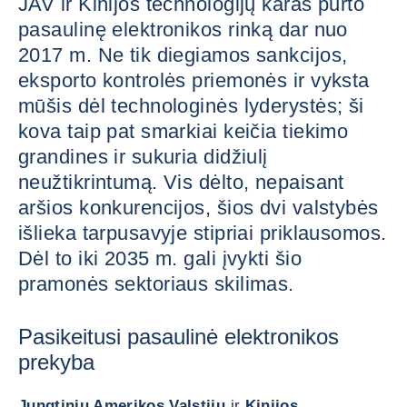
JAV ir Kinijos technologijų karas purto
pasaulinę elektronikos rinką dar nuo
2017 m. Ne tik diegiamos sankcijos,
eksporto kontrolės priemonės ir vyksta
mūšis dėl technologinės lyderystės; ši
kova taip pat smarkiai keičia tiekimo
grandines ir sukuria didžiulį
neužtikrintumą. Vis dėlto, nepaisant
aršios konkurencijos, šios dvi valstybės
išlieka tarpusavyje stipriai priklausomos.
Dėl to iki 2035 m. gali įvykti šio
pramonės sektoriaus skilimas.
Pasikeitusi pasaulinė elektronikos
prekyba
Jungtinių Amerikos Valstijų
ir
Kinijos