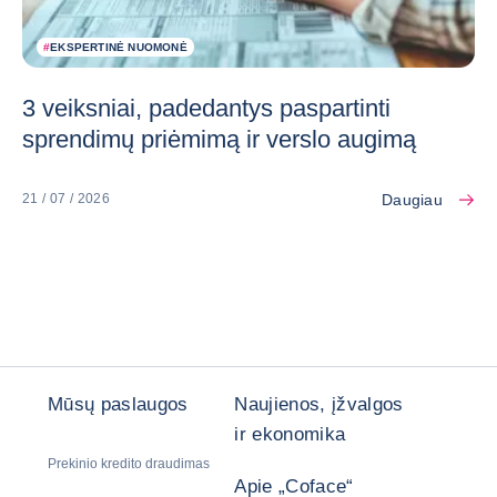
#
EKSPERTINĖ NUOMONĖ
3 veiksniai, padedantys paspartinti
sprendimų priėmimą ir verslo augimą
Daugiau
21 / 07 / 2026
Mūsų paslaugos
Naujienos, įžvalgos
ir ekonomika
Prekinio kredito draudimas
Apie „Coface“