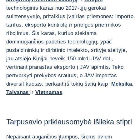
technologinis karas nuo 2017-ųjų gerokai
suintensyvėjo, pritaikius įvairias priemones: importo
tarifus, eksporto kontrolę ir prieigos prie rinkos
ribojimus. Šis karas, kuriuo siekiama
dominuojančios padėties technologijų, ypač
puslaidininkių ir dirbtinio intelekto, srityje ateityje,
jau atsiėjo Kinijai beveik 150 mlrd. JAV dol.,
vertinant prarastas eksporto į JAV apimtis. Teko
pertvarkyti prekybos srautus, o JAV importas
diversifikuotas, perkant iš tokių šalių kaip
Meksika
,
Taivanas
ir
Vietnamas
.
Tarpusavio priklausomybė išlieka stipri
Nepaisant augančios įtampos, šioms dviem