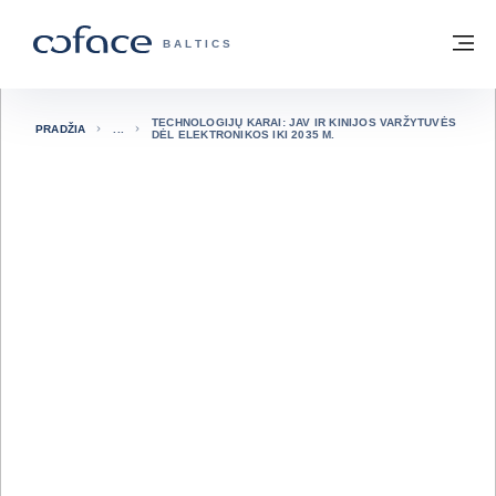
Eiti į turinį
Grįžti į pradžią
Me
„COFACE“ FOR TRADE - GRUPĖS PUSL
BALTICS
TECHNOLOGIJŲ KARAI: JAV IR KINIJOS VARŽYTUVĖS
PRADŽIA
DĖL ELEKTRONIKOS IKI 2035 M.