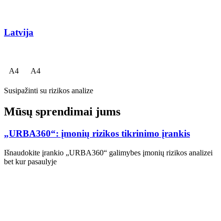
Latvija
A
4
A
4
Susipažinti su rizikos analize
Mūsų sprendimai jums
„URBA360“: įmonių rizikos tikrinimo įrankis
Išnaudokite įrankio „URBA360“ galimybes įmonių rizikos analizei
bet kur pasaulyje