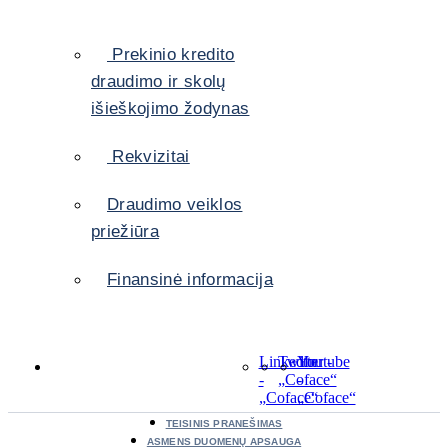
Prekinio kredito
draudimo ir skolų
išieškojimo žodynas
Rekvizitai
Draudimo veiklos
priežiūra
Finansinė informacija
LinkedIn
Twitter
Youtube
-
-
„Coface“
-
„Coface“
„Coface“
TEISINIS PRANEŠIMAS
ASMENS DUOMENŲ APSAUGA