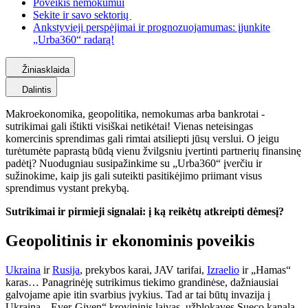
Poveikis nemokumui
Sekite ir savo sektorių
Ankstyvieji perspėjimai ir prognozuojamumas: įjunkite
„Urba360“ radarą!
Žiniasklaida
Dalintis
Makroekonomika, geopolitika, nemokumas arba bankrotai -
sutrikimai gali ištikti visiškai netikėtai! Vienas neteisingas
komercinis sprendimas gali rimtai atsiliepti jūsų verslui. O jeigu
turėtumėte paprastą būdą vienu žvilgsniu įvertinti partnerių finansinę
padėtį? Nuodugniau susipažinkime su „Urba360“ įverčiu ir
sužinokime, kaip jis gali suteikti pasitikėjimo priimant visus
sprendimus vystant prekybą.
Sutrikimai ir pirmieji signalai: į ką reikėtų atkreipti dėmesį?
Geopolitinis ir ekonominis poveikis
Ukraina
ir
Rusija
, prekybos karai, JAV tarifai,
Izraelio
ir „Hamas“
karas… Panagrinėję sutrikimus tiekimo grandinėse, dažniausiai
galvojame apie itin svarbius įvykius. Tad ar tai būtų invazija į
Ukrainą, „Ever-Given“ krovininis laivas, užblokavęs Sueco kanalą,