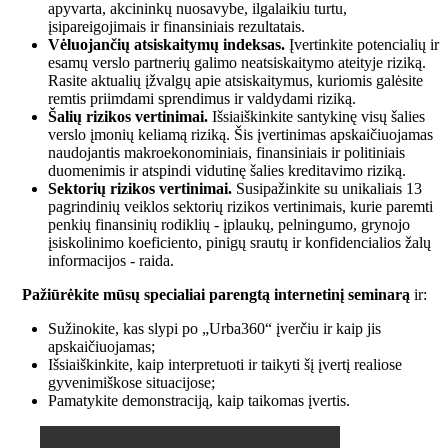
apyvarta, akcininkų nuosavybe, ilgalaikiu turtu,
įsipareigojimais ir finansiniais rezultatais.
Vėluojančių atsiskaitymų indeksas.
Įvertinkite potencialių ir
esamų verslo partnerių galimo neatsiskaitymo ateityje riziką.
Rasite aktualių įžvalgų apie atsiskaitymus, kuriomis galėsite
remtis priimdami sprendimus ir valdydami riziką.
Šalių rizikos vertinimai.
Išsiaiškinkite santykinę visų šalies
verslo įmonių keliamą riziką. Šis įvertinimas apskaičiuojamas
naudojantis makroekonominiais, finansiniais ir politiniais
duomenimis ir atspindi vidutinę šalies kreditavimo riziką.
Sektorių rizikos vertinimai.
Susipažinkite su unikaliais 13
pagrindinių veiklos sektorių rizikos vertinimais, kurie paremti
penkių finansinių rodiklių - įplaukų, pelningumo, grynojo
įsiskolinimo koeficiento, pinigų srautų ir konfidencialios žalų
informacijos - raida.
Pažiūrėkite mūsų specialiai parengtą internetinį seminarą
ir:
Sužinokite, kas slypi po „Urba360“ įverčiu ir kaip jis
apskaičiuojamas;
Išsiaiškinkite, kaip interpretuoti ir taikyti šį įvertį realiose
gyvenimiškose situacijose;
Pamatykite demonstraciją, kaip taikomas įvertis.