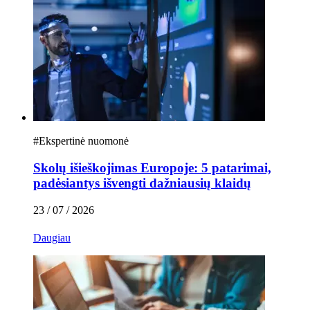
#
Ekspertinė nuomonė
Skolų išieškojimas Europoje: 5 patarimai,
padėsiantys išvengti dažniausių klaidų
23 / 07 / 2026
Daugiau