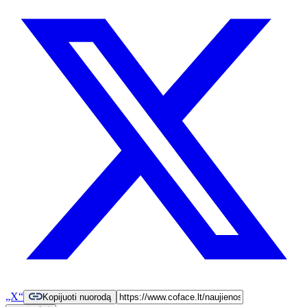
„X“
Kopijuoti nuorodą