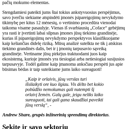
pačių mokumo elementas.
Stengdamiesi pateikti jums štai tokius ankstyvuosius perspėjimus,
savo įverčiu siekiame atspindėti įmonės įsipareigojimų nevykdymo
tikimybę per kitus 12 mėnesių, o vertinimo procedūra vienodai
taikoma visame pasaulyje. Vienas iš svarbiausių „Coface“ gebėjimų
yra rasti ir įvertinti labai silpnas įmones jūsų tiekimo grandinėje,
kurias iš įsipareigojimų nevykdymo perspektyvos klasifikuojame
kaip keliančias didelę riziką. Mūsų analizė sutelkta ne tik į atskiras
tiekimo grandinės dalis, bet ir į įmonių tarpusavio sąveiką
grandinėje. Vertiname jūsų pirkėjus traktuodami juos kaip
ekosistemą, kurioje įmonės yra tiesiogiai arba netiesiogiai susijusios
tarpusavyje. Todėl galime kaip įmanoma anksčiau perspėti jus apie
būsimas bėdas ir taip suteikiame jums laiko sureaguoti!
„Kaip ir orlaivis, jūsų verslas turi
išsilaikyti ore kuo ilgiau. Vis dėlto bet kokio
pobūdžio nemokumas gali nutempti šį
orlaivį žemėn. Galų gale, jeigu neliks laiko
sureaguoti, tai gali gana skaudžiai paveikti
jūsų verslą“, -
Andrew Share, grupės inžinerinių sprendimų direktorius
.
Sekite ir savo sektorių