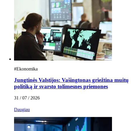
#
Ekonomika
Jungtinės Valstijos: Vašingtonas griežtina muitų
politiką ir svarsto tolimesnes priemones
31 / 07 / 2026
Daugiau