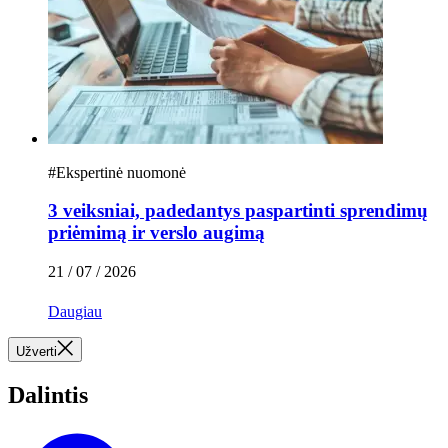
#
Ekspertinė nuomonė
3 veiksniai, padedantys paspartinti sprendimų
priėmimą ir verslo augimą
21 / 07 / 2026
Daugiau
Užverti
Dalintis