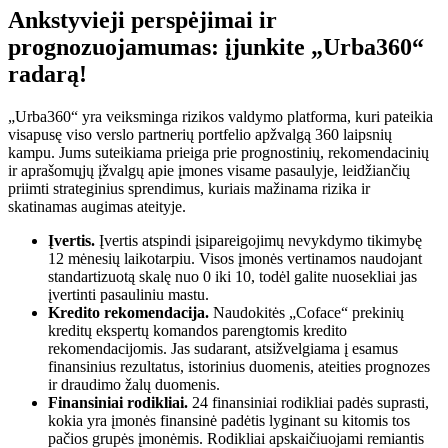
Ankstyvieji perspėjimai ir
prognozuojamumas: įjunkite „Urba360“
radarą!
„Urba360“ yra veiksminga rizikos valdymo platforma, kuri pateikia
visapusę viso verslo partnerių portfelio apžvalgą 360 laipsnių
kampu. Jums suteikiama prieiga prie prognostinių, rekomendacinių
ir aprašomųjų įžvalgų apie įmones visame pasaulyje, leidžiančių
priimti strateginius sprendimus, kuriais mažinama rizika ir
skatinamas augimas ateityje.
Įvertis.
Įvertis atspindi įsipareigojimų nevykdymo tikimybę
12 mėnesių laikotarpiu. Visos įmonės vertinamos naudojant
standartizuotą skalę nuo 0 iki 10, todėl galite nuosekliai jas
įvertinti pasauliniu mastu.
Kredito rekomendacija.
Naudokitės „Coface“ prekinių
kreditų ekspertų komandos parengtomis kredito
rekomendacijomis. Jas sudarant, atsižvelgiama į esamus
finansinius rezultatus, istorinius duomenis, ateities prognozes
ir draudimo žalų duomenis.
Finansiniai rodikliai.
24 finansiniai rodikliai padės suprasti,
kokia yra įmonės finansinė padėtis lyginant su kitomis tos
pačios grupės įmonėmis. Rodikliai apskaičiuojami remiantis