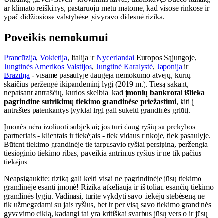
ar klimato reiškinys, pastaruoju metu matome, kad visose rinkose ir
ypač didžiosiose valstybėse įsivyravo didesnė rizika.
Poveikis nemokumui
Prancūzija
,
Vokietija
, Italija ir
Nyderlandai
Europos Sąjungoje,
Jungtinės Amerikos Valstijos
,
Jungtinė Karalystė
,
Japonija
ir
Brazilija
- visame pasaulyje daugėja nemokumo atvejų, kurių
skaičius peržengė ikipandeminį lygį (2019 m.). Tiesą sakant,
nepaisant antraščių, kurios skelbia, kad
įmonių bankrotai išlieka
pagrindine sutrikimų tiekimo grandinėse priežastimi
, kiti į
antraštes patenkantys įvykiai irgi gali sukelti grandinės griūtį.
Įmonės nėra izoliuoti subjektai; jos turi daug ryšių su prekybos
partneriais - klientais ir tiekėjais - tiek vidaus rinkoje, tiek pasaulyje.
Būtent tiekimo grandinėje tie tarpusavio ryšiai persipina, peržengia
tiesioginio tiekimo ribas, paveikia antrinius ryšius ir ne tik pačius
tiekėjus.
Neapsigaukite: riziką gali kelti visai ne pagrindinėje jūsų tiekimo
grandinėje esanti įmonė! Rizika atkeliauja ir iš toliau esančių tiekimo
grandinės lygių. Vadinasi, turite vykdyti savo tiekėjų stebėseną ne
tik užmegzdami su jais ryšius, bet ir per visą savo tiekimo grandinės
gyvavimo ciklą, kadangi tai yra kritiškai svarbus jūsų verslo ir jūsų