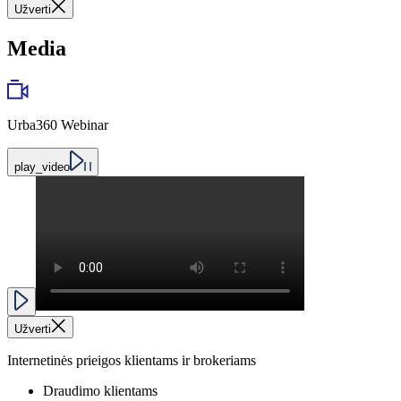
Užverti
Media
Urba360 Webinar
play_video
Užverti
Internetinės prieigos klientams ir brokeriams
Draudimo klientams