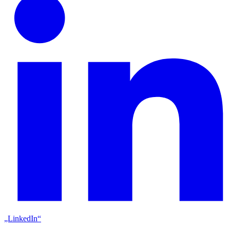
„LinkedIn“