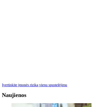
Įvertinkite įmonės riziką vienu spustelėjimu
Naujienos