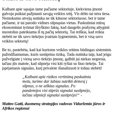
Kalbant apie sąsajas tame pačiame sektoriuje, kiekviena įmonė
galvoja puikiai pažįstanti savąją veiklos sritį. Vis dėlto tai nėra tiesa.
Nemokumo atvejų nutinka ne tik kituose sektoriuose, bet ir tame
pačiame, ir tai parodo vidines silpnąsias vietas. Paskutiniai mūsų
ekonominiai tyrimai išryškino faktą, kad daugelis prašymų atlyginti
nuostolius pateikiama iš tų pačių sektorių. Tai reiškia, kad reikia
stebėti ne tik savo tiekėjus įvairiais lygmenimis, bet ir visą savo
veiklos sektorių!
Be to, pastebėta, kad kai kurioms veiklos sritims būdingas sisteminis
pažeidžiamumas, kuris sustiprina riziką. Tada nutinka taip, kad jeigu
pažvelgiate į vieną savo tiekėjo įmonę, galbūt jai niekas negresia,
tačiau jūs matote, kad silpnėja visi kiti ryšiai su šiuo tiekėju. Tai
įspėjamasis signalas, kurį privalote išanalizuoti ir toliau stebėti!
„Kalbant apie rizikos vertinimą paskutiniu
metu, turime dar labiau sutelkti dėmesį į
silpnus, o ne aiškius signalus. Po
pandemijos visi stiprūs signalai susilpnėjo,
tačiau silpnieji signalai sustiprėjo!“ -
Matteo Gatti, duomenų strategijos vadovas Viduržemio jūros ir
Afrikos regionui