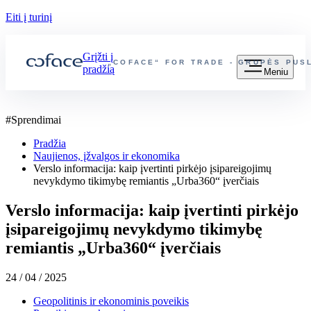
Eiti į turinį
Grįžti į
„COFACE“ FOR TRADE - GRUPĖS PUS
pradžią
Meniu
#
Sprendimai
Pradžia
Naujienos, įžvalgos ir ekonomika
Verslo informacija: kaip įvertinti pirkėjo įsipareigojimų
nevykdymo tikimybę remiantis „Urba360“ įverčiais
Verslo informacija: kaip įvertinti pirkėjo
įsipareigojimų nevykdymo tikimybę
remiantis „Urba360“ įverčiais
24 / 04 / 2025
Geopolitinis ir ekonominis poveikis