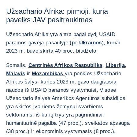
Užsachario Afrika: pirmoji, kurią
paveiks JAV pasitraukimas
Užsachario Afrika yra antra pagal dydį USAID
paramos gavėja pasaulyje (po
Ukrainos
), kuriai
2023 m. buvo skirta 40 proc. biudžeto.
Somalis,
Centrinės Afrikos Respublika
,
Liberija
,
Malavis
ir
Mozambikas
yra penkios Užsachario
Afrikos šalys, kurios 2023 m. gavo daugiausia
naudos iš USAID paramos vystymuisi. Visose
Užsachario šalyse Amerikos Agentūros subsidijos
yra skirtos įvairiems žemynui svarbiems
sektoriams, iš kurių trys yra pagrindiniai:
humanitarinė pagalba (47 proc.), sveikatos apsauga
(38 proc.) ir ekonominis vystymasis (8 proc.).
PADIDIN