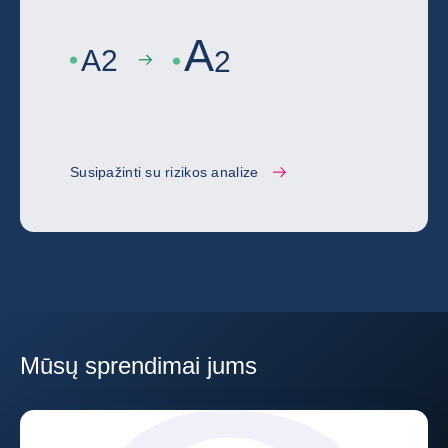
A
A
2
2
Susipažinti su rizikos analize
Mūsų sprendimai jums