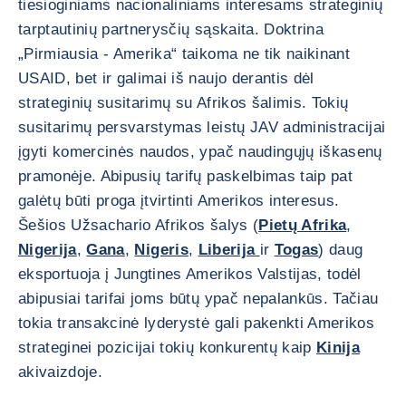
tiesioginiams nacionaliniams interesams strateginių
tarptautinių partnerysčių sąskaita. Doktrina
„Pirmiausia - Amerika“ taikoma ne tik naikinant
USAID, bet ir galimai iš naujo derantis dėl
strateginių susitarimų su Afrikos šalimis. Tokių
susitarimų persvarstymas leistų JAV administracijai
įgyti komercinės naudos, ypač naudingųjų iškasenų
pramonėje. Abipusių tarifų paskelbimas taip pat
galėtų būti proga įtvirtinti Amerikos interesus.
Šešios Užsachario Afrikos šalys (
Pietų Afrika
,
Nigerija
,
Gana
,
Nigeris
,
Liberija
ir
Togas
) daug
eksportuoja į Jungtines Amerikos Valstijas, todėl
abipusiai tarifai joms būtų ypač nepalankūs. Tačiau
tokia transakcinė lyderystė gali pakenkti Amerikos
strateginei pozicijai tokių konkurentų kaip
Kinija
akivaizdoje.