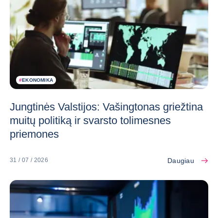
#
EKONOMIKA
Jungtinės Valstijos: Vašingtonas griežtina
muitų politiką ir svarsto tolimesnes
priemones
Daugiau
31 / 07 / 2026