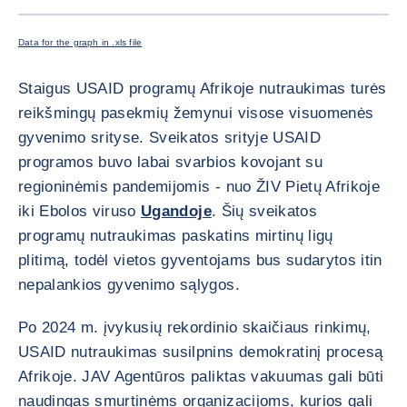
Data for the graph in .xls file
Staigus USAID programų Afrikoje nutraukimas turės
reikšmingų pasekmių žemynui visose visuomenės
gyvenimo srityse. Sveikatos srityje USAID
programos buvo labai svarbios kovojant su
regioninėmis pandemijomis - nuo ŽIV Pietų Afrikoje
iki Ebolos viruso
Ugandoje
. Šių sveikatos
programų nutraukimas paskatins mirtinų ligų
plitimą, todėl vietos gyventojams bus sudarytos itin
nepalankios gyvenimo sąlygos.
Po 2024 m. įvykusių rekordinio skaičiaus rinkimų,
USAID nutraukimas susilpnins demokratinį procesą
Afrikoje. JAV Agentūros paliktas vakuumas gali būti
naudingas smurtinėms organizacijoms, kurios gali