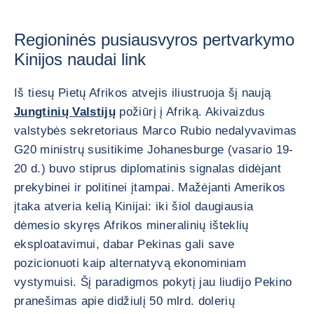
Regioninės pusiausvyros pertvarkymo
Kinijos naudai link
Iš tiesų Pietų Afrikos atvejis iliustruoja šį naują
Jungtinių Valstijų
požiūrį į Afriką. Akivaizdus
valstybės sekretoriaus Marco Rubio nedalyvavimas
G20 ministrų susitikime Johanesburge (vasario 19-
20 d.) buvo stiprus diplomatinis signalas didėjant
prekybinei ir politinei įtampai. Mažėjanti Amerikos
įtaka atveria kelią Kinijai: iki šiol daugiausia
dėmesio skyręs Afrikos mineralinių išteklių
eksploatavimui, dabar Pekinas gali save
pozicionuoti kaip alternatyvą ekonominiam
vystymuisi. Šį paradigmos pokytį jau liudijo Pekino
pranešimas apie didžiulį 50 mlrd. dolerių