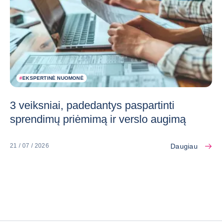
#
EKSPERTINĖ NUOMONĖ
3 veiksniai, padedantys paspartinti
sprendimų priėmimą ir verslo augimą
Daugiau
21 / 07 / 2026