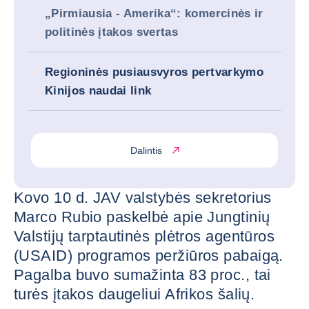
„Pirmiausia - Amerika“: komercinės ir
politinės įtakos svertas
Regioninės pusiausvyros pertvarkymo
Kinijos naudai link
Dalintis
Kovo 10 d. JAV valstybės sekretorius
Marco Rubio paskelbė apie Jungtinių
Valstijų tarptautinės plėtros agentūros
(USAID) programos peržiūros pabaigą.
Pagalba buvo sumažinta 83 proc., tai
turės įtakos daugeliui Afrikos šalių.